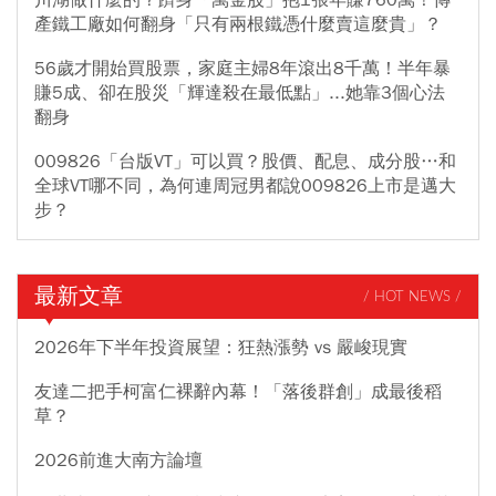
川湖做什麼的？躋身「萬金股」抱1張年賺760萬！傳
產鐵工廠如何翻身「只有兩根鐵憑什麼賣這麼貴」？
56歲才開始買股票，家庭主婦8年滾出8千萬！半年暴
賺5成、卻在股災「輝達殺在最低點」...她靠3個心法
翻身
009826「台版VT」可以買？股價、配息、成分股…和
全球VT哪不同，為何連周冠男都說009826上市是邁大
步？
最新文章
/ HOT NEWS /
2026年下半年投資展望：狂熱漲勢 vs 嚴峻現實
友達二把手柯富仁裸辭內幕！「落後群創」成最後稻
草？
2026前進大南方論壇