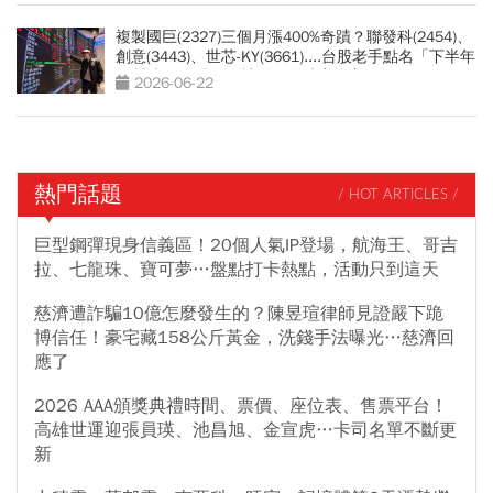
複製國巨(2327)三個月漲400%奇蹟？聯發科(2454)、
創意(3443)、世芯-KY(3661)....台股老手點名「下半年
17檔大黑馬股」：被動元件噴完換它
2026-06-22
熱門話題
/ HOT ARTICLES /
巨型鋼彈現身信義區！20個人氣IP登場，航海王、哥吉
拉、七龍珠、寶可夢…盤點打卡熱點，活動只到這天
慈濟遭詐騙10億怎麼發生的？陳昱瑄律師見證嚴下跪
博信任！豪宅藏158公斤黃金，洗錢手法曝光…慈濟回
應了
2026 AAA頒獎典禮時間、票價、座位表、售票平台！
高雄世運迎張員瑛、池昌旭、金宣虎…卡司名單不斷更
新