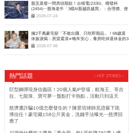
股災蒸發一間房頭期款！台積電(2330)、聯發科
(2454)…股海老牛「3檔AI股越跌越買」：合理價、便
宜價曝光
2026-07-24
擁2千萬豪宅卻「不敢出國、只吃即期品」！68歲退
休族淚揭：房貸還清≠晚年安心，養房吃掉退休金的3
大誤算
2026-07-06
熱門話題
/ HOT STORIES /
巨型鋼彈現身信義區！20個人氣IP登場，航海王、哥吉
拉、七龍珠、寶可夢…盤點打卡熱點，活動只到這天
慈濟遭詐騙10億怎麼發生的？陳昱瑄律師見證嚴下跪
博信任！豪宅藏158公斤黃金，洗錢手法曝光…慈濟回
應了