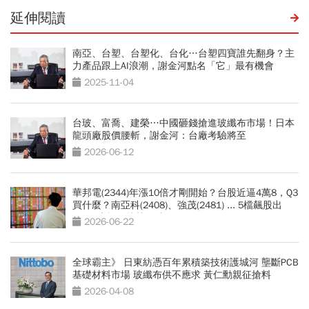
延伸閱讀
南亞、台塑、台塑化、台化…台塑四寶誰先翻身？主
力產品跟上AI浪潮，謝金河點名「它」最有機會
2025-11-04
台玻、富喬、建榮…中國砸錢搶進玻纖布市場！日本
龍頭廠股價腰斬，謝金河：台廠考驗將至
2026-06-12
華邦電(2344)年漲10倍才剛開始？台股近逼4萬8，Q3
買什麼？南亞科(2408)、強茂(2481) ... 5檔飆股出
列！4大族群接棒狂噴
2026-06-22
全球霸主》 日東紡憑百年累積築技術護城河 壟斷PCB
基礎材料市場 玻纖布供不應求 黃仁勳親征搶料
2026-04-08