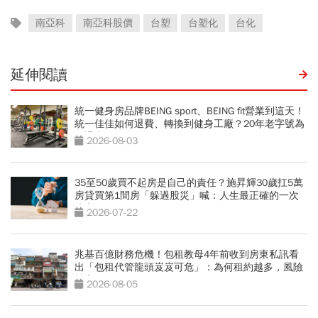
南亞科
南亞科股價
台塑
台塑化
台化
延伸閱讀
統一健身房品牌BEING sport、BEING fit營業到這天！
統一佳佳如何退費、轉換到健身工廠？20年老字號為
何退出
2026-08-03
35至50歲買不起房是自己的責任？施昇輝30歲扛5萬
房貸買第1間房「躲過股災」喊：人生最正確的一次
決定
2026-07-22
兆基百億財務危機！包租教母4年前收到房東私訊看
出「包租代管龍頭岌岌可危」：為何租約越多，風險
越高？
2026-08-05