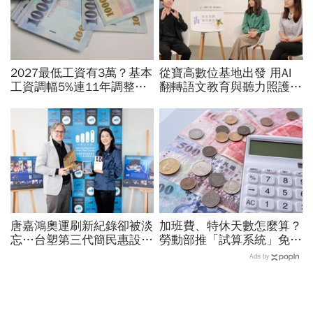
2027最低工資有3萬？基本
從寶高數位基地出發 用AI
工資調幅5%連11年調整？
翻轉語文教育與聽力照護，
勞方喊話新鮮人起薪、臨時
科技如何讓世界更平權？
工、接案工作者該照顧
唐嘉鴻奧運刷新紀錄卻被淡
加班費、特休天數怎麼算？
忘…台塑第三代簡民惠設台
勞動部推「試算系統」免代
灣首座「創紀錄獎」：不是
公式一鍵就能算，連勞退、
Ads by
只有金牌才值得掌聲
資遣費都能查