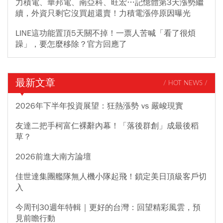
力積電、華邦電、南亞科、旺宏…記憶體第3天漲勢繼
續，外資只剩它沒買超還賣！力積電漲停原因曝光
LINE這功能置頂5天關不掉！一票人苦喊「看了很煩
躁」，要怎麼移除？官方回應了
最新文章
/ HOT NEWS /
2026年下半年投資展望：狂熱漲勢 vs 嚴峻現實
友達二把手柯富仁裸辭內幕！「落後群創」成最後稻
草？
2026前進大南方論壇
佳世達集團艦隊無人機小隊起飛！鎖定美日頂級客戶切
入
今周刊30週年特輯｜更好的台灣：回望精彩風雲，預
見前瞻行動