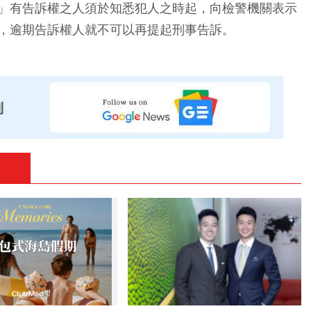
」有告訴權之人須於知悉犯人之時起，向檢警機關表示
，逾期告訴權人就不可以再提起刑事告訴。