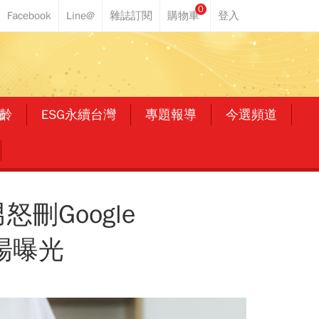
0
齡
ESG永續台灣
專題報導
今選頻道
Google
場曝光