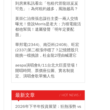
到房東私訊看出「包租代管龍頭岌岌
可危」：為何租約越多，風險越高？
黃崇仁治喪張忠謀任主委…兩人交情
曝光！曾說Morris是老大：力積電能活
都他幫我！遺屬發聲「明年定要配
股」
華邦電(2344)、南亞科(2408)、旺宏
(2337)第二根漲停穩了？記憶體股只
能挑一檔挑誰，杜金龍2理由喊選它
aespa演唱會8/11台北大巨蛋登場！
開唱時間、票價座位圖、實名制規
定、演唱會歌單懶人包
最新文章
/ HOT NEWS /
2026年下半年投資展望：狂熱漲勢 vs