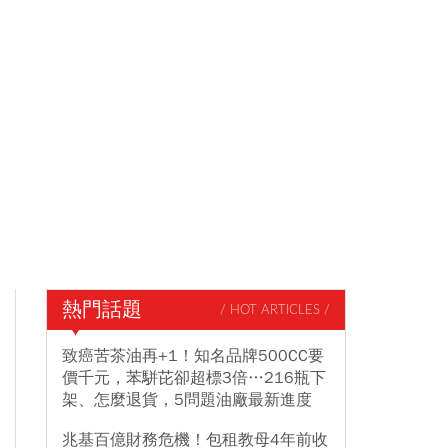
熱門話題
/ HOT ARTICLES /
致癌苦茶油再+1！知名品牌500CC要
價千元，苯駢芘卻超標3倍…216瓶下
架、怎麼退貨，5問題油廠最新進度
兆基百億財務危機！包租教母4年前收