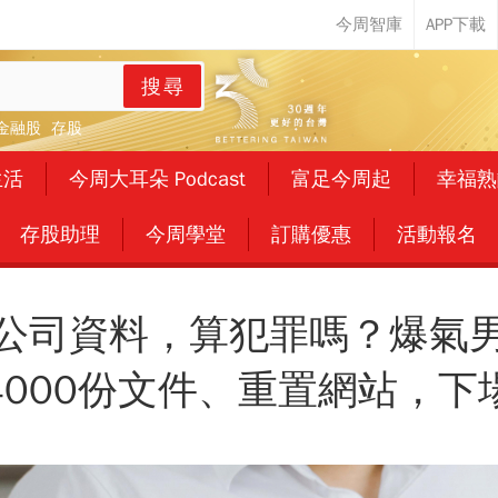
搜尋
金融股
存股
生活
今周大耳朵 Podcast
富足今周起
幸福熟
存股助理
今周學堂
訂購優惠
活動報名
公司資料，算犯罪嗎？爆氣男怒刪
4000份文件、重置網站，下