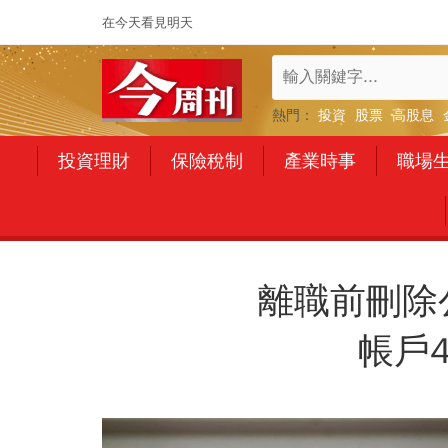
在今天看見明天
熱門：
投資
股票
高股息
投資理財
保險稅制
產業時事
職場
離職前刪除
帳戶