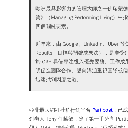
歐洲最具影響力的管理大師之一佛瑞蒙德‧馬利
質》（Managing Performing L
四個關鍵要素。
近年來，由 Google、LinkedIn、Uber 等
Results，目標與關鍵成果法），是
於 OKR 具備專注投入優先要務、工作
明促進團隊合作、雙向溝通重視團隊或個
迅速找到因應之道。
亞洲最大網紅社群行銷平台
Partipost
，已成功
創辦人 Tony 任麒叡，除了第一手分享 Partipo
個人 OKR，結合他對 MarTech（行銷科