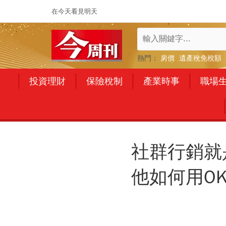
在今天看見明天
熱門：
房價
遺產稅免稅額
投資理財
保險稅制
產業時事
職場
社群行銷就
他如何用O