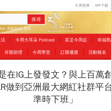
搜尋
fed
高股息etf
美元
生活
今周大耳朵 Podcast
富足今周起
幸福熟
存股助理
今周學堂
訂購優惠
活動報名
是在IG上發發文？與上百萬
KR做到亞洲最大網紅社群平
準時下班」