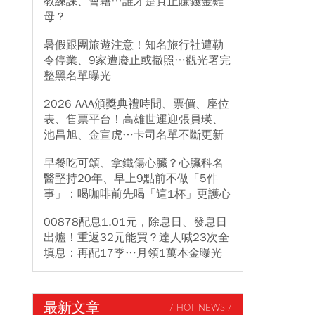
教練課、會籍…誰才是真正賺錢金雞
母？
暑假跟團旅遊注意！知名旅行社遭勒
令停業、9家遭廢止或撤照…觀光署完
整黑名單曝光
2026 AAA頒獎典禮時間、票價、座位
表、售票平台！高雄世運迎張員瑛、
池昌旭、金宣虎…卡司名單不斷更新
早餐吃可頌、拿鐵傷心臟？心臟科名
醫堅持20年、早上9點前不做「5件
事」：喝咖啡前先喝「這1杯」更護心
00878配息1.01元，除息日、發息日
出爐！重返32元能買？達人喊23次全
填息：再配17季…月領1萬本金曝光
最新文章
/ HOT NEWS /