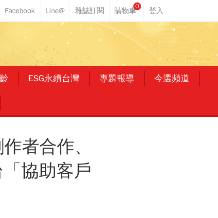
0
齡
ESG永續台灣
專題報導
今選頻道
創作者合作、
台「協助客戶