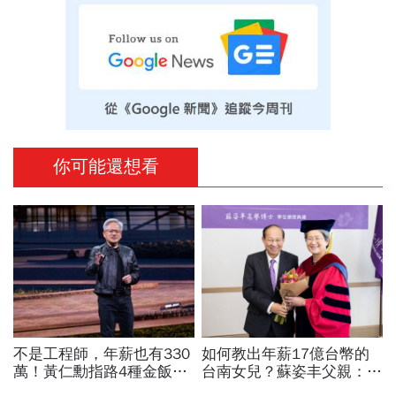
你可能還想看
不是工程師，年薪也有330
如何教出年薪17億台幣的
萬！黃仁勳指路4種金飯
台南女兒？蘇姿丰父親：她
碗：免大學畢、人人有機會
5歲我就開始教猶太人的觀