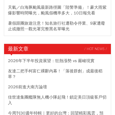
天氣／白海豚颱風最新路徑圖「陸警準備」！豪大雨紫
爆影響時間曝光，颱風假機率多大，10日報先看
暑假跟團旅遊注意！知名旅行社遭勒令停業、9家遭廢
止或撤照…觀光署完整黑名單曝光
最新文章
/ HOT NEWS /
2026年下半年投資展望：狂熱漲勢 vs 嚴峻現實
友達二把手柯富仁裸辭內幕！「落後群創」成最後稻
草？
2026前進大南方論壇
佳世達集團艦隊無人機小隊起飛！鎖定美日頂級客戶切
入
今周刊30週年特輯｜更好的台灣：回望精彩風雲，預