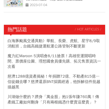
2023-07-04
熱門話題
/ HOT ARTICLES /
白海豚颱風交通異動》華航、長榮、虎航、星宇8/9取
消航班，台鐵高鐵捷運航運公路管制不斷更新
魔力紅Maroon 5演唱會8/11搶票！高雄世運開唱時
間、票價座位圖、理想國會員優先購、拓元售票資訊一
次看
慈濟1288億資產揭秘！年捐贈72億、不動產815億…
信徒錢去哪？慈濟還原BNT採購經過，他拆解信件批越
描越黑
川湖做什麼的？躋身「萬金股」抱1張年賺760萬！傳
產鐵工廠如何翻身「只有兩根鐵憑什麼賣這麼貴」？