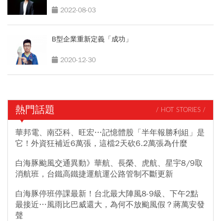
2022-08-03
B型企業重新定義「成功」
2020-12-30
熱門話題
/ HOT STORIES /
華邦電、南亞科、旺宏…記憶體股「半年報勝利組」是
它！外資狂補近6萬張，這檔2天砍6.2萬張為什麼
白海豚颱風交通異動》華航、長榮、虎航、星宇8/9取
消航班，台鐵高鐵捷運航運公路管制不斷更新
白海豚停班停課最新！台北最大陣風8-9級、下午2點
最接近…風雨比巴威還大，為何不放颱風假？蔣萬安發
聲