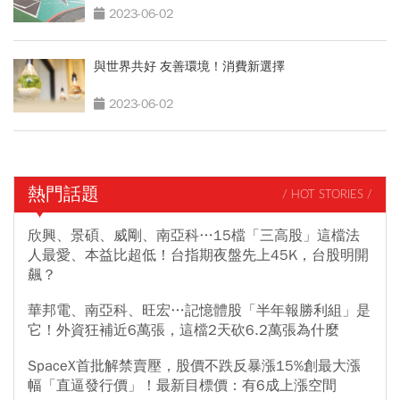
2023-06-02
與世界共好 友善環境！消費新選擇
2023-06-02
熱門話題
/ HOT STORIES /
欣興、景碩、威剛、南亞科…15檔「三高股」這檔法
人最愛、本益比超低！台指期夜盤先上45K，台股明開
飆？
華邦電、南亞科、旺宏…記憶體股「半年報勝利組」是
它！外資狂補近6萬張，這檔2天砍6.2萬張為什麼
SpaceX首批解禁賣壓，股價不跌反暴漲15%創最大漲
幅「直逼發行價」！最新目標價：有6成上漲空間