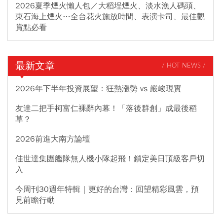
2026夏季煙火懶人包／大稻埕煙火、淡水漁人碼頭、
東石海上煙火…全台花火施放時間、表演卡司、最佳觀
賞點必看
最新文章
/ HOT NEWS /
2026年下半年投資展望：狂熱漲勢 vs 嚴峻現實
友達二把手柯富仁裸辭內幕！「落後群創」成最後稻
草？
2026前進大南方論壇
佳世達集團艦隊無人機小隊起飛！鎖定美日頂級客戶切
入
今周刊30週年特輯｜更好的台灣：回望精彩風雲，預
見前瞻行動