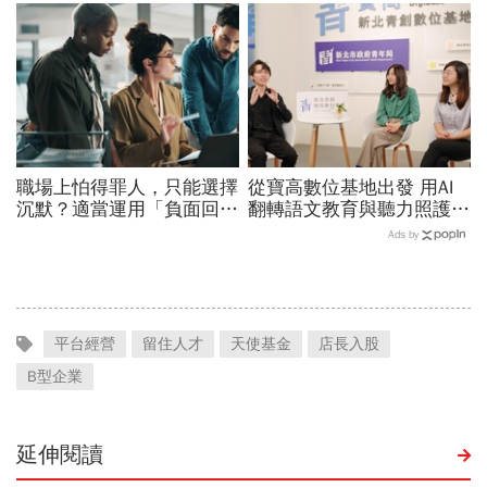
過優渥生活…AI時代搶手職
念 「正面看待失敗、勇於
業曝光
冒險、面對挑戰！」
職場上怕得罪人，只能選擇
從寶高數位基地出發 用AI
沉默？適當運用「負面回
翻轉語文教育與聽力照護，
饋」，比忍耐更有效！
科技如何讓世界更平權？
Ads by
平台經營
留住人才
天使基金
店長入股
B型企業
延伸閱讀