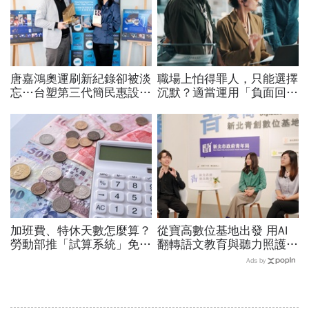
唐嘉鴻奧運刷新紀錄卻被淡
職場上怕得罪人，只能選擇
忘…台塑第三代簡民惠設台
沉默？適當運用「負面回
灣首座「創紀錄獎」：不是
饋」，比忍耐更有效！
只有金牌才值得掌聲
加班費、特休天數怎麼算？
從寶高數位基地出發 用AI
勞動部推「試算系統」免代
翻轉語文教育與聽力照護，
公式一鍵就能算，連勞退、
科技如何讓世界更平權？
Ads by
資遣費都能查