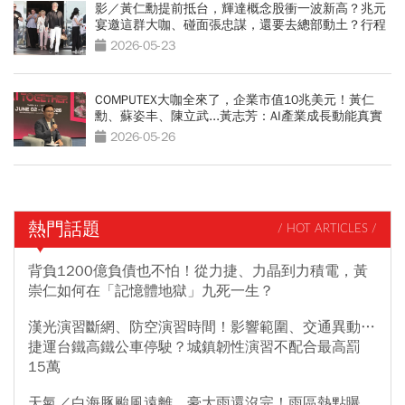
影／黃仁勳提前抵台，輝達概念股衝一波新高？兆元
宴邀這群大咖、碰面張忠謀，還要去總部動土？行程
曝光
2026-05-23
COMPUTEX大咖全來了，企業市值10兆美元！黃仁
勳、蘇姿丰、陳立武...黃志芳：AI產業成長動能真實
2026-05-26
熱門話題
/ HOT ARTICLES /
背負1200億負債也不怕！從力捷、力晶到力積電，黃
崇仁如何在「記憶體地獄」九死一生？
漢光演習斷網、防空演習時間！影響範圍、交通異動…
捷運台鐵高鐵公車停駛？城鎮韌性演習不配合最高罰
15萬
天氣／白海豚颱風遠離，豪大雨還沒完！雨區熱點曝