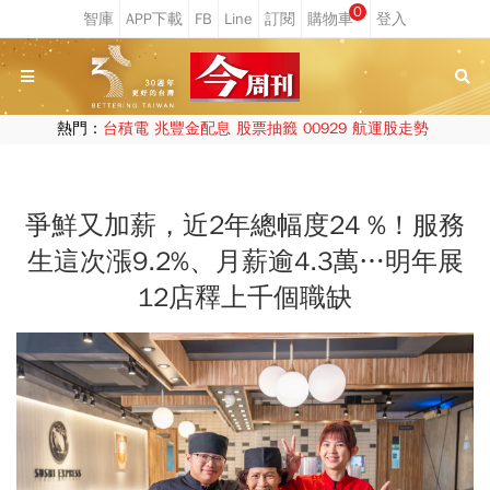
0
熱門：
台積電
兆豐金配息
股票抽籤
00929
航運股走勢
爭鮮又加薪，近2年總幅度24 %！服務
生這次漲9.2%、月薪逾4.3萬…明年展
12店釋上千個職缺