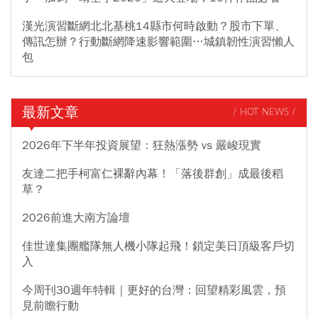
漢光演習斷網北北基桃14縣市何時啟動？股市下單、
傳訊怎辦？行動斷網降速影響範圍…城鎮韌性演習懶人
包
最新文章
/ HOT NEWS /
2026年下半年投資展望：狂熱漲勢 vs 嚴峻現實
友達二把手柯富仁裸辭內幕！「落後群創」成最後稻
草？
2026前進大南方論壇
佳世達集團艦隊無人機小隊起飛！鎖定美日頂級客戶切
入
今周刊30週年特輯｜更好的台灣：回望精彩風雲，預
見前瞻行動