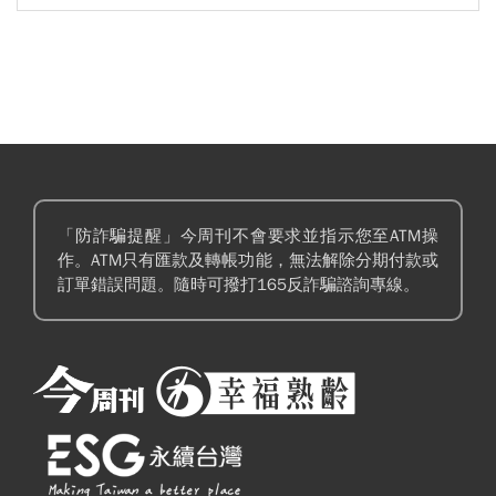
「防詐騙提醒」今周刊不會要求並指示您至ATM操
作。ATM只有匯款及轉帳功能，無法解除分期付款或
訂單錯誤問題。隨時可撥打165反詐騙諮詢專線。