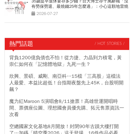
35歲提早退休要存多少錢？台大博士存千萬辭職「沒
有勞保勞退、最燒錢25年怎麼過」：小心這顆地雷燒
光存款
2026-07-27
熱門話題
/ HOT STORIES /
背負1200億負債也不怕！從力捷、力晶到力積電，黃
崇仁如何在「記憶體地獄」九死一生？
欣興、景碩、威剛、南亞科…15檔「三高股」這檔法
人最愛、本益比超低！台指期夜盤先上45K，台股明開
飆？
魔力紅Maroon 5演唱會8/11搶票！高雄世運開唱時
間、票價座位圖、理想國會員優先購、拓元售票資訊一
次看
空總國家文化基地8月開放！封閉90年古蹟大樓打開
了…加碼「晴空季2026」這天登場，16件作品必看