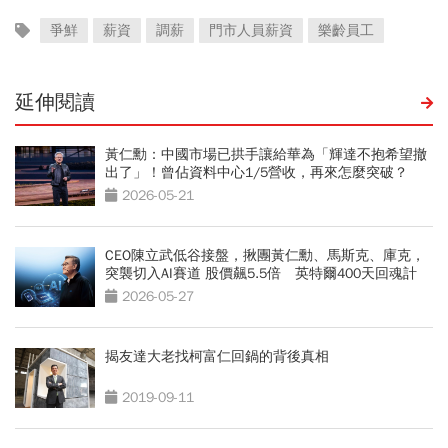
爭鮮
薪資
調薪
門市人員薪資
樂齡員工
延伸閱讀
黃仁勳：中國市場已拱手讓給華為「輝達不抱希望撤
出了」！曾佔資料中心1/5營收，再來怎麼突破？
2026-05-21
CEO陳立武低谷接盤，揪團黃仁勳、馬斯克、庫克，
突襲切入AI賽道 股價飆5.5倍 英特爾400天回魂計
2026-05-27
揭友達大老找柯富仁回鍋的背後真相
2019-09-11