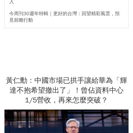
入
今周刊30週年特輯｜更好的台灣：回望精彩風雲，預
見前瞻行動
黃仁勳：中國市場已拱手讓給華為「輝
達不抱希望撤出了」！曾佔資料中心
1/5營收，再來怎麼突破？