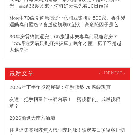
光、高溫36度又來…何時好天氣先看10日預報
林炳生70歲食道癌病逝…永和豆漿拼到500家、養生愛
運動為何罹癌？食道癌初期5症狀：高危險因子是它
30年房貸終於還完，65歲退休夫妻為何忍痛賣房？
「55坪透天厝只剩打掃拔草」晚年才懂：房子不是越
大越幸福
最新文章
/ HOT NEWS /
2026年下半年投資展望：狂熱漲勢 vs 嚴峻現實
友達二把手柯富仁裸辭內幕！「落後群創」成最後稻
草？
2026前進大南方論壇
佳世達集團艦隊無人機小隊起飛！鎖定美日頂級客戶切