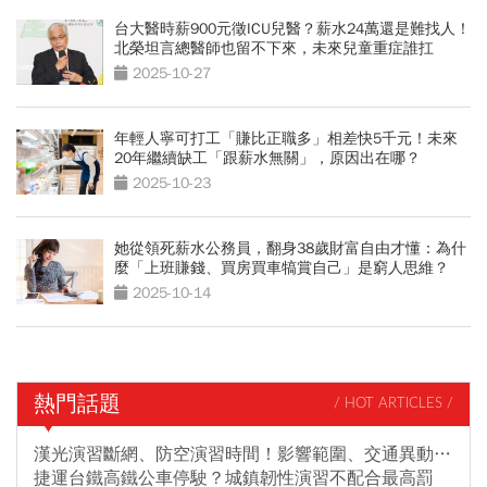
台大醫時薪900元徵ICU兒醫？薪水24萬還是難找人！
北榮坦言總醫師也留不下來，未來兒童重症誰扛
2025-10-27
年輕人寧可打工「賺比正職多」相差快5千元！未來
20年繼續缺工「跟薪水無關」，原因出在哪？
2025-10-23
她從領死薪水公務員，翻身38歲財富自由才懂：為什
麼「上班賺錢、買房買車犒賞自己」是窮人思維？
2025-10-14
熱門話題
/ HOT ARTICLES /
漢光演習斷網、防空演習時間！影響範圍、交通異動…
捷運台鐵高鐵公車停駛？城鎮韌性演習不配合最高罰