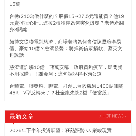
15萬
台橡(2103)做什麼的？股價15➝27.5元還能買？他19
元賣掉捶心肝...連拉2根漲停為何突然爆發？老傳產翻
身3關鍵
顏博文從聯電到慈濟，商場老將為何會信陳昱瑄李易
儒、豪給10億？慈濟發聲：將捍衛信眾捐款、蔡英文
也說話
慈濟遭詐騙10億，蔣萬安稱「政府買夠疫苗，民間就
不用採購」！謝金河：這句話說得不夠公道
台積電、聯發科、聯電、群創...台股飆逾1400點叩關
45K，V型反轉來了？杜金龍先挑2檔「便當股」
最新文章
/ HOT NEWS /
2026年下半年投資展望：狂熱漲勢 vs 嚴峻現實