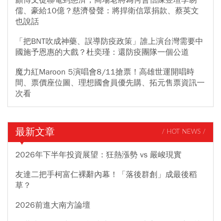
儒、豪給10億？慈濟發聲：將捍衛信眾捐款、蔡英文
也說話
「把BNT吹成神藥、誤導防疫政策」誰上演台灣需要中
國施予恩惠的大戲？杜奕瑾：還防疫團隊一個公道
魔力紅Maroon 5演唱會8/11搶票！高雄世運開唱時
間、票價座位圖、理想國會員優先購、拓元售票資訊一
次看
最新文章
/ HOT NEWS /
2026年下半年投資展望：狂熱漲勢 vs 嚴峻現實
友達二把手柯富仁裸辭內幕！「落後群創」成最後稻
草？
2026前進大南方論壇