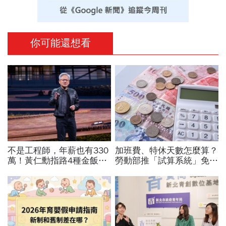
你可能還想看
不是工程師，年薪也有330
加班費、特休天數怎麼算？
萬！黃仁勳指路4種金飯
勞動部推「試算系統」免代
碗：免大學畢、人人有機會
公式一鍵就能算，連勞退、
過優渥生活…AI時代搶手職
資遣費都能查
業曝光