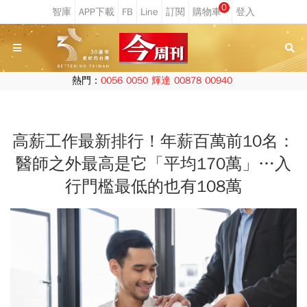
0
熱門：
0056
0050
輝達
00878
00940
高薪工作最新排行！年薪百萬前10名：
醫師之外最高是它「平均170萬」…入
行門檻最低的也有108萬