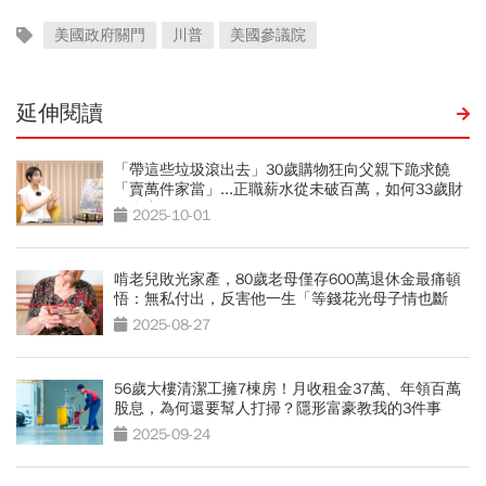
美國政府關門
川普
美國參議院
延伸閱讀
「帶這些垃圾滾出去」30歲購物狂向父親下跪求饒
「賣萬件家當」...正職薪水從未破百萬，如何33歲財
務自由？
2025-10-01
啃老兒敗光家產，80歲老母僅存600萬退休金最痛頓
悟：無私付出，反害他一生「等錢花光母子情也斷
了」
2025-08-27
56歲大樓清潔工擁7棟房！月收租金37萬、年領百萬
股息，為何還要幫人打掃？隱形富豪教我的3件事
2025-09-24