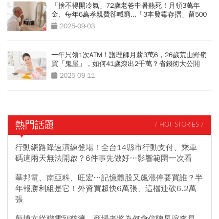
「捨不得開冷氣」72歲老爸中暑熱死！月領3萬年
金、每年6萬孝親費卻喊窮...「3本發霉存摺」留500
萬遺產啟示
2025-09-03
一年只領1次ATM！護理師月薪3萬6，26歲荒山野嶺
買「鬼屋」，如何41歲滾出2千萬？省錢術大公開
2025-09-11
熱門話題
/ HOT STORIES /
行動網路降速演練登場！全台14縣市行動支付、乘車
碼這兩天無法開啟？6件事先做好…影響範圍一次看
華邦電、南亞科、旺宏…記憶體股又飆漲停要買誰？半
年報勝利組是它！外資買超快6萬張、這檔連砍6.2萬
張
顏博文從聯電到慈濟，商場老將為何會信陳昱瑄李易