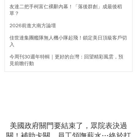
友達二把手柯富仁裸辭內幕！「落後群創」成最後稻
草？
2026前進大南方論壇
佳世達集團艦隊無人機小隊起飛！鎖定美日頂級客戶切
入
今周刊30週年特輯｜更好的台灣：回望精彩風雲，預
見前瞻行動
美國政府關門要結束了，眾院表決過
關！補助卡關、員工領嘸薪水…終於打