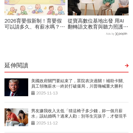
2026育嬰假新制！育嬰假
從寶高數位基地出發 用AI
可以請多久、有薪水嗎？育
翻轉語文教育與聽力照護，
嬰留職停薪津貼申請、準備
科技如何讓世界更平權？
Ads by
資料，和舊制差異一次看
延伸閱讀
美國政府關門要結束了，眾院表決過關！補助卡關、
員工領嘸薪水…終於打破僵局，川普嗨喊重大勝利
2025-11-13
男友嫌我收入太低「猜這椅子多少錢，妳一個月薪
水」該結婚嗎？過來人勸：別等生完孩子，才發現手
心永遠朝上
2025-11-12