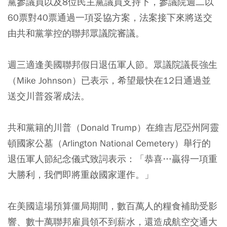
黨參議員以及8位民主黨議員支持下，參議院週二以
60票對40票通過一項妥協方案，法案接下來將送交
由共和黨掌控的聯邦眾議院審議。
週三適逢美國聯邦假日退伍軍人節。眾議院議長強生
（Mike Johnson）已表示，希望最快在12日通過並
送交川普簽署成法。
共和黨籍的川普（Donald Trump）在維吉尼亞州阿靈
頓國家公墓（Arlington National Cemetery）舉行的
退伍軍人節紀念儀式致詞表示：「恭喜…贏得一項重
大勝利，我們即將重啟國家運作。」
在美國這場預算僵局期間，數百萬人的糧食補助受影
響、數十萬聯邦雇員領不到薪水，還造成航空交通大