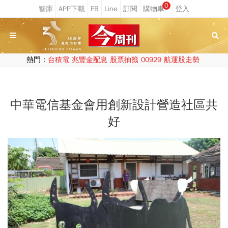
0
熱門：
台積電
兆豐金配息
股票抽籤
00929
航運股走勢
中華電信基金會用創新設計營造社區共
好