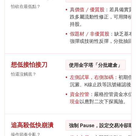
怕砍在最低點？
真價值 / 優質股：
若具備實質
跌多屬流動性修正，可用降槓
持股。
假題材 / 非優質股：
缺乏基本
強彈或技術性反彈，分批抽回
想低接怕接刀
使用金字塔「分批建倉」
怕還沒觸底？
左側試單，右側加碼：
初期僅
沉澱、K線止跌等訊號確認後
資金控管：
嚴格控管資金水位
現金
以應對二次下探風險。
追高殺低快崩潰
強制 Pause，設定交易冷卻期
操作節奏全亂？