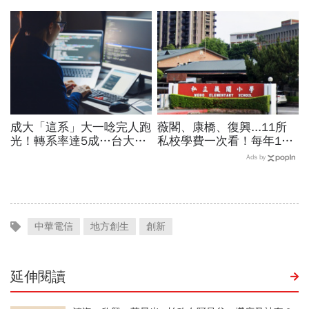
報名時間、科目、學費、說
年春節連放！寒假行事曆、
明會，私立國中公立國中怎
寒假開學日一次看
麼選
成大「這系」大一唸完人跑
薇閣、康橋、復興...11所
光！轉系率達5成…台大1
私校學費一次看！每年100
成5認選錯休學，「人生不
萬值得嗎？專家教你如何籌
Ads by
是贏在18歲就好」
出孩子教育費、還能兼存退
休金
中華電信
地方創生
創新
延伸閱讀