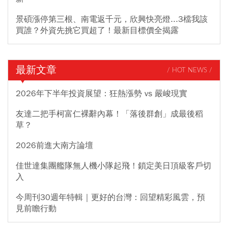
景碩漲停第三根、南電返千元，欣興快亮燈...3檔我該
買誰？外資先挑它買超了！最新目標價全揭露
最新文章
/ HOT NEWS /
2026年下半年投資展望：狂熱漲勢 vs 嚴峻現實
友達二把手柯富仁裸辭內幕！「落後群創」成最後稻
草？
2026前進大南方論壇
佳世達集團艦隊無人機小隊起飛！鎖定美日頂級客戶切
入
今周刊30週年特輯｜更好的台灣：回望精彩風雲，預
見前瞻行動