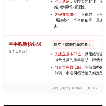
停止交易：
立即暫停動作，關
緒與判斷恢復理性。
改變進場條件：
不追強，只等
明顯縮小」再考慮佈局，且進
點。
空手觀望怕錯過
建立「試探性基本倉」
又不太敢買？
先建立基本部位：
動用總資金
面最扎實的產業龍頭，降低踏
放棄買在最低點：
等待趨勢確
加碼，市場回穩時優先鎖定逆
今周刊 製作 | BUSINESS TODAY