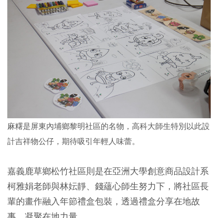
麻糬是屏東內埔鄉黎明社區的名物，高科大師生特別以此設
計吉祥物公仔，期待吸引年輕人味蕾。
嘉義鹿草鄉松竹社區則是在亞洲大學創意商品設計系
柯雅娟老師與林妘靜、錢蘊心師生努力下，將社區長
輩的畫作融入年節禮盒包裝，透過禮盒分享在地故
事、凝聚在地力量。