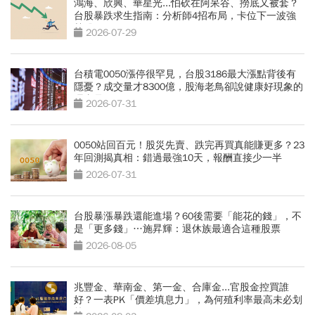
鴻海、欣興、華星光...怕砍在阿呆谷、撈底又被套？
台股暴跌求生指南：分析師4招布局，卡位下一波強
勢股
2026-07-29
台積電0050漲停很罕見，台股3186最大漲點背後有
隱憂？成交量才8300億，股海老鳥卻說健康好現象的
理由是？
2026-07-31
0050站回百元！股災先賣、跌完再買真能賺更多？23
年回測揭真相：錯過最強10天，報酬直接少一半
2026-07-31
台股暴漲暴跌還能進場？60後需要「能花的錢」，不
是「更多錢」…施昇輝：退休族最適合這種股票
2026-08-05
兆豐金、華南金、第一金、合庫金...官股金控買誰
好？一表PK「價差填息力」，為何殖利率最高未必划
算