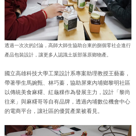
透過一次次的討論，高師大師生協助台東的捌個零社企進行
產品包裝設計，讓更多人認識土坂部落原鄉物產。
國立高雄科技大學工業設計系專案助理教授王藝蓁，
帶著學生馬婉甄、林巧蓁，協助屏東內埔鄉黎明社區
以傳統美食麻糬、紅龜粿作為發展主力，設計「黎尚
往來」與麻糬哥等自有品牌，透過內埔數位機會中心
的電商平台，讓社區的優質產業被看見。