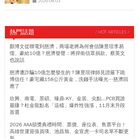
2026-08-03
熱門話題
/ HOT ARTICLES /
顏博文從聯電到慈濟，商場老將為何會信陳昱瑄李易
儒、豪給10億？慈濟發聲：將捍衛信眾捐款、蔡英文
也說話
慈濟遭詐騙10億怎麼發生的？陳昱瑄律師見證嚴下跪
博信任！豪宅藏158公斤黃金，洗錢手法曝光…慈濟回
應了
欣興、南電、景碩、臻鼎-KY、金居、尖點...PCB買誰
最賺？杜金龍點名「這檔」爆炸性強漲，11月末升段
首選
2026 AAA頒獎典禮時間、票價、座位表、售票平台！
高雄世運迎張員瑛、池昌旭、金宣虎…卡司名單不斷更
新