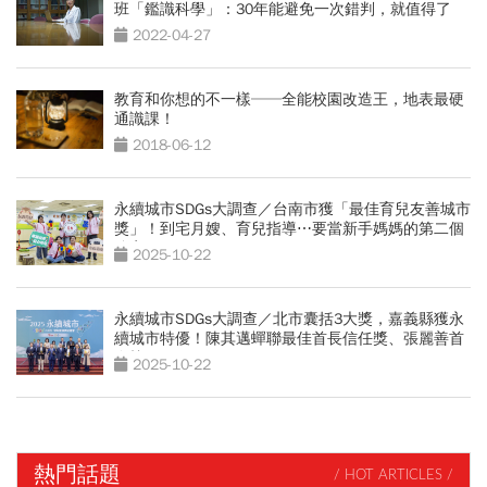
班「鑑識科學」：30年能避免一次錯判，就值得了
2022-04-27
教育和你想的不一樣──全能校園改造王，地表最硬
通識課！
2018-06-12
永續城市SDGs大調查／台南市獲「最佳育兒友善城市
獎」！到宅月嫂、育兒指導⋯要當新手媽媽的第二個
娘家
2025-10-22
永續城市SDGs大調查／北市囊括3大獎，嘉義縣獲永
續城市特優！陳其邁蟬聯最佳首長信任獎、張麗善首
進榜
2025-10-22
熱門話題
/ HOT ARTICLES /