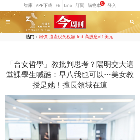
0
熱門：
房價
遺產稅免稅額
fed
高股息etf
美元
「台女哲學」教批判思考？陽明交大這
堂課學生喊酷：早八我也可以…美女教
授是她！擅長領域在這