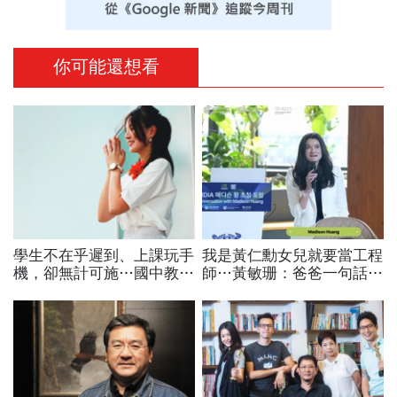
你可能還想看
學生不在乎遲到、上課玩手
我是黃仁勳女兒就要當工程
機，卻無計可施…國中教師
師…黃敏珊：爸爸一句話，
裸辭告白：早自習就感到疲
讓我從電機系改廚藝學校
倦「樣樣靠班經、早晚發神
「追尋所愛比跟潮流更重
經」
要」