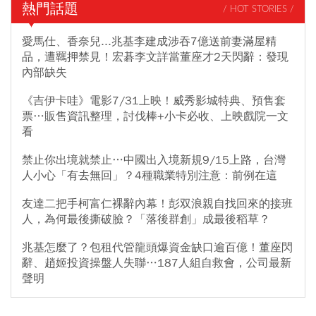
熱門話題
/ HOT STORIES /
愛馬仕、香奈兒...兆基李建成涉吞7億送前妻滿屋精
品，遭羈押禁見！宏碁李文詳當董座才2天閃辭：發現
內部缺失
《吉伊卡哇》電影7/31上映！威秀影城特典、預售套
票…販售資訊整理，討伐棒+小卡必收、上映戲院一文
看
禁止你出境就禁止…中國出入境新規9/15上路，台灣
人小心「有去無回」？4種職業特別注意：前例在這
友達二把手柯富仁裸辭內幕！彭双浪親自找回來的接班
人，為何最後撕破臉？「落後群創」成最後稻草？
兆基怎麼了？包租代管龍頭爆資金缺口逾百億！董座閃
辭、趙姬投資操盤人失聯…187人組自救會，公司最新
聲明