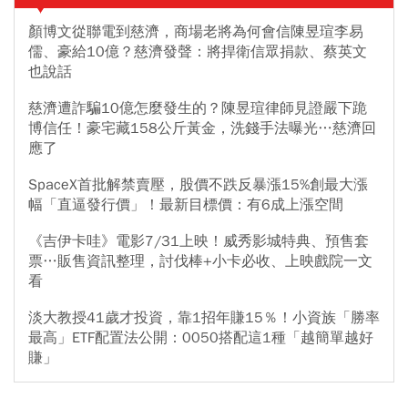
顏博文從聯電到慈濟，商場老將為何會信陳昱瑄李易
儒、豪給10億？慈濟發聲：將捍衛信眾捐款、蔡英文
也說話
慈濟遭詐騙10億怎麼發生的？陳昱瑄律師見證嚴下跪
博信任！豪宅藏158公斤黃金，洗錢手法曝光…慈濟回
應了
SpaceX首批解禁賣壓，股價不跌反暴漲15%創最大漲
幅「直逼發行價」！最新目標價：有6成上漲空間
《吉伊卡哇》電影7/31上映！威秀影城特典、預售套
票…販售資訊整理，討伐棒+小卡必收、上映戲院一文
看
淡大教授41歲才投資，靠1招年賺15％！小資族「勝率
最高」ETF配置法公開：0050搭配這1種「越簡單越好
賺」