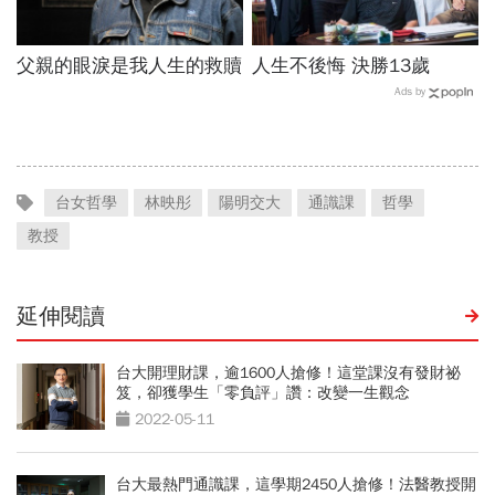
父親的眼淚是我人生的救贖
人生不後悔 決勝13歲
Ads by
台女哲學
林映彤
陽明交大
通識課
哲學
教授
延伸閱讀
台大開理財課，逾1600人搶修！這堂課沒有發財祕
笈，卻獲學生「零負評」讚：改變一生觀念
2022-05-11
台大最熱門通識課，這學期2450人搶修！法醫教授開