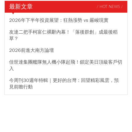
最新文章
/ HOT NEWS /
2026年下半年投資展望：狂熱漲勢 vs 嚴峻現實
友達二把手柯富仁裸辭內幕！「落後群創」成最後稻
草？
2026前進大南方論壇
佳世達集團艦隊無人機小隊起飛！鎖定美日頂級客戶切
入
今周刊30週年特輯｜更好的台灣：回望精彩風雲，預
見前瞻行動