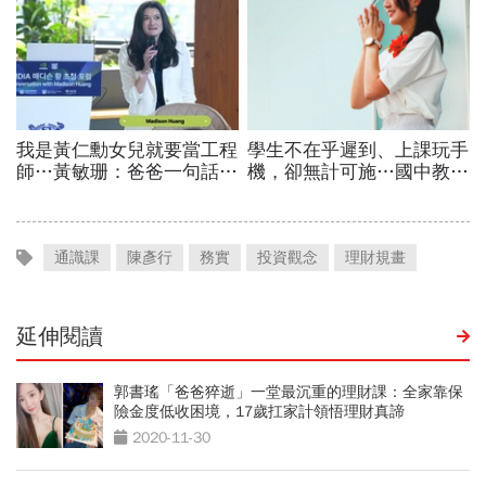
通識課
陳彥行
務實
投資觀念
理財規畫
延伸閱讀
郭書瑤「爸爸猝逝」一堂最沉重的理財課：全家靠保
險金度低收困境，17歲扛家計領悟理財真諦
2020-11-30