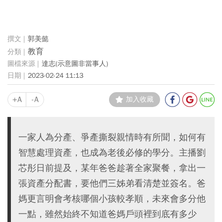
郭美懿
教育
達志(示意圖非當事人)
2023-02-24 11:13
+A
-A
加入收藏
一家人為分產、爭產撕裂親情時有所聞，如何有
智慧處理資產，也成為老後必修的學分。主播劉
芯彤日前提及，某年爸爸趁著全家聚餐，拿出一
張資產分配書，要他們三姊弟看清楚並簽名。爸
媽更言明會考核哪個小孩較孝順，未來會多分他
一點，雖然始終不知道爸媽戶頭裡到底有多少