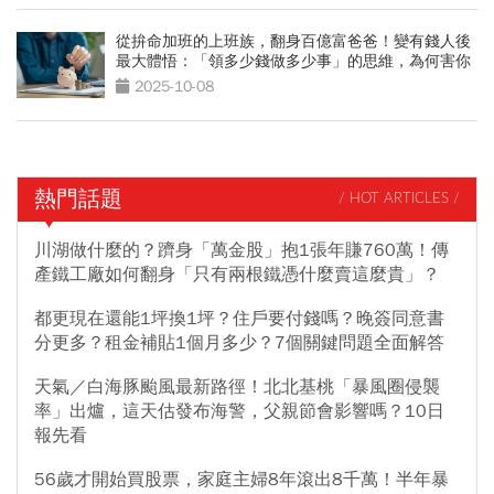
從拚命加班的上班族，翻身百億富爸爸！變有錢人後
最大體悟：「領多少錢做多少事」的思維，為何害你
變窮？
2025-10-08
熱門話題
/ HOT ARTICLES /
川湖做什麼的？躋身「萬金股」抱1張年賺760萬！傳
產鐵工廠如何翻身「只有兩根鐵憑什麼賣這麼貴」？
都更現在還能1坪換1坪？住戶要付錢嗎？晚簽同意書
分更多？租金補貼1個月多少？7個關鍵問題全面解答
天氣／白海豚颱風最新路徑！北北基桃「暴風圈侵襲
率」出爐，這天估發布海警，父親節會影響嗎？10日
報先看
56歲才開始買股票，家庭主婦8年滾出8千萬！半年暴