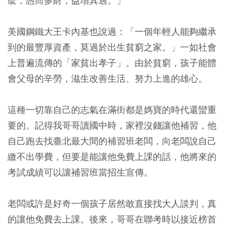
麼，愚而多財，益增其過。」
美國鋼鐵大王卡內基也說過：「一個年輕人能夠繼承
到的最豐厚資產，莫過於出生貧窮之家。」一如社會
上普遍流傳的「家貧出孝子」。由於貧窮，孩子能體
會父母的辛勞，滋生改善生活、努力上進的雄心。
這種一切靠自己的志氣在滿街都是媽寶的時代還蠻重
要的。記得我哥哥讀國中時，家裡沒錢讓他補習，他
自己跑去找臺北最大間的補習班老闆，向老闆說自己
繳不出學費，但要是能讓他免費上課的話，他將來的
考試成績可以讓補習班當招生宣傳。
老闆或許是好奇一個孩子居然敢直接找大人談判，真
的讓他免費去上課。後來，哥哥在聯考時以接近榜首