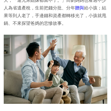
天，「連兄弟姐妹都當不了。」而劉媽媽也看過不少
人為省遺產稅，生前把錢分批、分年
贈與
給小孩；結
果等到人老了，手邊錢和資產都轉移光了，小孩就甩
鍋、不來探望爸媽的悲慘故事。