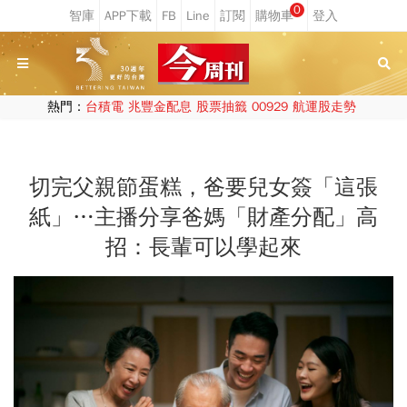
0
熱門：
台積電
兆豐金配息
股票抽籤
00929
航運股走勢
切完父親節蛋糕，爸要兒女簽「這張
紙」…主播分享爸媽「財產分配」高
招：長輩可以學起來