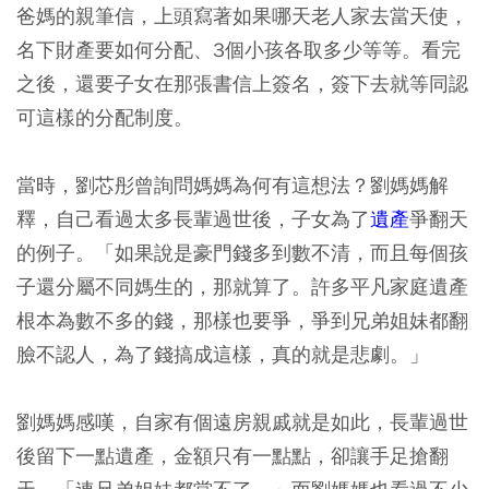
爸媽的親筆信，上頭寫著如果哪天老人家去當天使，
名下財產要如何分配、3個小孩各取多少等等。看完
之後，還要子女在那張書信上簽名，簽下去就等同認
可這樣的分配制度。
當時，劉芯彤曾詢問媽媽為何有這想法？劉媽媽解
釋，自己看過太多長輩過世後，子女為了
遺產
爭翻天
的例子。
「如果說是豪門錢多到數不清，而且每個孩
子還分屬不同媽生的，那就算了。許多平凡家庭遺產
根本為數不多的錢，那樣也要爭，爭到兄弟姐妹都翻
臉不認人，為了錢搞成這樣，真的就是悲劇。」
劉媽媽感嘆，自家有個遠房親戚就是如此，長輩過世
後留下一點遺產，金額只有一點點，卻讓手足搶翻