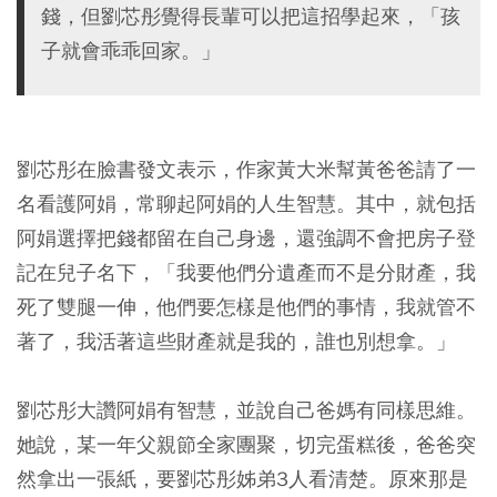
錢，但劉芯彤覺得長輩可以把這招學起來，「孩
子就會乖乖回家。」
劉芯彤在臉書發文表示，作家黃大米幫黃爸爸請了一
名看護阿娟，常聊起阿娟的人生智慧。其中，就包括
阿娟選擇把錢都留在自己身邊，還強調不會把房子登
記在兒子名下，
「我要他們分遺產而不是分財產，我
死了雙腿一伸，他們要怎樣是他們的事情，我就管不
著了，我活著這些財產就是我的，誰也別想拿。」
劉芯彤大讚阿娟有智慧，並說自己爸媽有同樣思維。
她說，某一年父親節全家團聚，切完蛋糕後，爸爸突
然拿出一張紙，要劉芯彤姊弟3人看清楚。原來那是