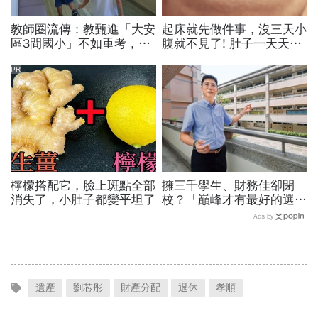
教師圈流傳：教甄進「大安
起床就先做件事，沒三天小
區3間國小」不如重考，人
腹就不見了! 肚子一天天變
生毀於怪獸家長...想送孩子
小！
進好學區？給普通父母的啟
PR
示
檸檬搭配它，臉上斑點全部
擁三千學生、財務佳卻閉
消失了，小肚子都變平坦了
校？「巔峰才有最好的選擇
權」 61歲修平科大優雅退
Ads by
場學
遺產
劉芯彤
財產分配
退休
孝順