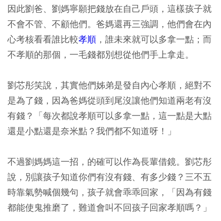
因此劉爸、劉媽寧願把錢放在自己戶頭，這樣孩子就
不會不管、不顧他們。爸媽還再三強調，他們會在內
心考核看看誰比較
孝順
，誰未來就可以多拿一點；而
不孝順的那個，一毛錢都別想從他們手上拿走。
劉芯彤笑說，其實他們姊弟是發自內心孝順，絕對不
是為了錢，因為爸媽從頭到尾沒讓他們知道兩老有沒
有錢？「每次都說孝順可以多拿一點，這一點是大點
還是小點還是奈米點？我們都不知道呀！」
不過劉媽媽這一招，的確可以作為長輩借鏡。劉芯彤
說，別讓孩子知道你們有沒有錢、有多少錢？三不五
時靠氣勢喊個幾句，孩子就會乖乖回家，「因為有錢
都能使鬼推磨了，難道會叫不回孩子回家孝順嗎？」