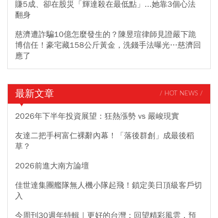
賺5成、卻在股災「輝達殺在最低點」...她靠3個心法
翻身
慈濟遭詐騙10億怎麼發生的？陳昱瑄律師見證嚴下跪
博信任！豪宅藏158公斤黃金，洗錢手法曝光…慈濟回
應了
最新文章
/ HOT NEWS /
2026年下半年投資展望：狂熱漲勢 vs 嚴峻現實
友達二把手柯富仁裸辭內幕！「落後群創」成最後稻
草？
2026前進大南方論壇
佳世達集團艦隊無人機小隊起飛！鎖定美日頂級客戶切
入
今周刊30週年特輯｜更好的台灣：回望精彩風雲，預