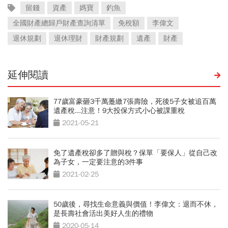
留錢
資產
媽寶
釣魚
全國財產總歸戶財產查詢清單
免稅額
李偉文
退休規劃
退休理財
財產規劃
遺產
財產
延伸閱讀
77歲富豪砸3千萬躉繳7張壽險，死後5子女被追百萬
遺產稅...注意！9大投保方式小心被課重稅
2021-05-21
免了遺產稅卻多了贈與稅？保單「要保人」從自己改
為子女，一定要注意的3件事
2021-02-25
50歲後，尋找生命意義與價值！李偉文：退而不休，
是長壽社會活出美好人生的禮物
2020-05-14