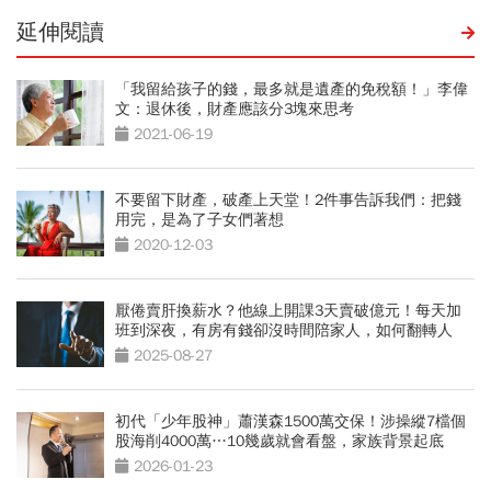
延伸閱讀
「我留給孩子的錢，最多就是遺產的免稅額！」李偉
文：退休後，財產應該分3塊來思考
2021-06-19
不要留下財產，破產上天堂！2件事告訴我們：把錢
用完，是為了子女們著想
2020-12-03
厭倦賣肝換薪水？他線上開課3天賣破億元！每天加
班到深夜，有房有錢卻沒時間陪家人，如何翻轉人
生？
2025-08-27
初代「少年股神」蕭漢森1500萬交保！涉操縱7檔個
股海削4000萬…10幾歲就會看盤，家族背景起底
2026-01-23