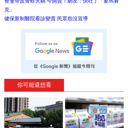
整隻帶皮青蛙火鍋 今開賣！網友：快吐了「要馬賽
克」
健保新制醫院看診變貴 民眾怨沒宣導
你可能還想看