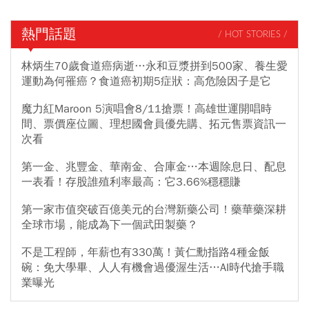
熱門話題
/ HOT STORIES /
林炳生70歲食道癌病逝…永和豆漿拼到500家、養生愛
運動為何罹癌？食道癌初期5症狀：高危險因子是它
魔力紅Maroon 5演唱會8/11搶票！高雄世運開唱時
間、票價座位圖、理想國會員優先購、拓元售票資訊一
次看
第一金、兆豐金、華南金、合庫金…本週除息日、配息
一表看！存股誰殖利率最高：它3.66%穩穩賺
第一家市值突破百億美元的台灣新藥公司！藥華藥深耕
全球市場，能成為下一個武田製藥？
不是工程師，年薪也有330萬！黃仁勳指路4種金飯
碗：免大學畢、人人有機會過優渥生活…AI時代搶手職
業曝光