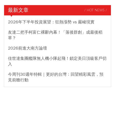
最新文章
/ HOT NEWS /
2026年下半年投資展望：狂熱漲勢 vs 嚴峻現實
友達二把手柯富仁裸辭內幕！「落後群創」成最後稻
草？
2026前進大南方論壇
佳世達集團艦隊無人機小隊起飛！鎖定美日頂級客戶切
入
今周刊30週年特輯｜更好的台灣：回望精彩風雲，預
見前瞻行動