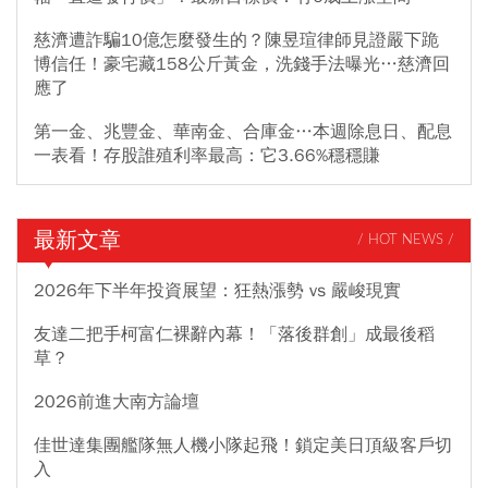
慈濟遭詐騙10億怎麼發生的？陳昱瑄律師見證嚴下跪
博信任！豪宅藏158公斤黃金，洗錢手法曝光…慈濟回
應了
第一金、兆豐金、華南金、合庫金…本週除息日、配息
一表看！存股誰殖利率最高：它3.66%穩穩賺
最新文章
/ HOT NEWS /
2026年下半年投資展望：狂熱漲勢 vs 嚴峻現實
友達二把手柯富仁裸辭內幕！「落後群創」成最後稻
草？
2026前進大南方論壇
佳世達集團艦隊無人機小隊起飛！鎖定美日頂級客戶切
入