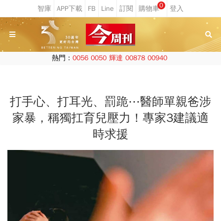
0
熱門：
0056
0050
輝達
00878
00940
打手心、打耳光、罰跪⋯醫師單親爸涉
家暴，稱獨扛育兒壓力！專家3建議適
時求援