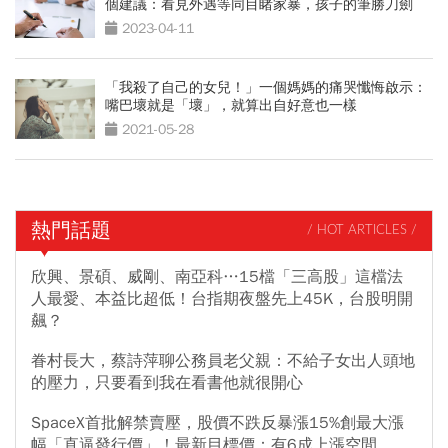
個建議：看見外遇等同目睹家暴，孩子的筆勝刀劍
2023-04-11
「我殺了自己的女兒！」一個媽媽的痛哭懺悔啟示：
嘴巴壞就是「壞」，就算出自好意也一樣
2021-05-28
熱門話題
/ HOT ARTICLES /
欣興、景碩、威剛、南亞科…15檔「三高股」這檔法
人最愛、本益比超低！台指期夜盤先上45K，台股明開
飆？
眷村長大，蔡詩萍聊公務員老父親：不給子女出人頭地
的壓力，只要看到我在看書他就很開心
SpaceX首批解禁賣壓，股價不跌反暴漲15%創最大漲
幅「直逼發行價」！最新目標價：有6成上漲空間