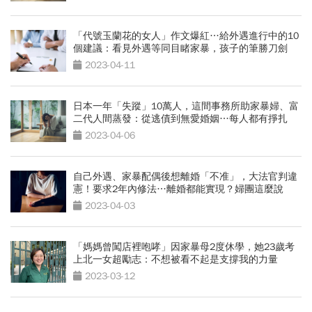
「代號玉蘭花的女人」作文爆紅…給外遇進行中的10
個建議：看見外遇等同目睹家暴，孩子的筆勝刀劍
2023-04-11
日本一年「失蹤」10萬人，這間事務所助家暴婦、富
二代人間蒸發：從逃債到無愛婚姻…每人都有掙扎
2023-04-06
自己外遇、家暴配偶後想離婚「不准」，大法官判違
憲！要求2年內修法…離婚都能實現？婦團這麼說
2023-04-03
「媽媽曾闖店裡咆哮」因家暴母2度休學，她23歲考
上北一女超勵志：不想被看不起是支撐我的力量
2023-03-12