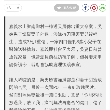
+A
-A
加入收藏
嘉義水上鄉南鄉村一棟透天厝傳出重大命案，吳
姓男子懷疑妻子外遇，涉嫌持刀殺害妻兒後輕
生，造成3死1重傷，一家四口僅剩8歲小兒子在
醫院送醫搶救。嘉義縣社會局表示，吳妻日前曾
通報家暴，也曾派員前往訪視了解，但吳妻未申
請保護令，縣府會協助處理後續事宜。
讓人唏噓的是，吳男臉書滿滿都是和妻子甜蜜放
閃的合照，最近一次還PO上一束紅玫瑰照片。
然而對照吳妻最後一篇IG限動，竟是「你能不能
放過我，放了我，痛到無法再癒合的傷口，傷了