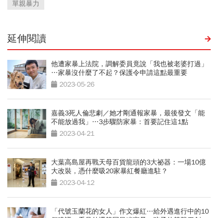
單親暴力
延伸閱讀
他遭家暴上法院，調解委員竟說「我也被老婆打過」
…家暴沒什麼了不起？保護令申請這點最重要
2023-05-26
嘉義3死人倫悲劇／她才剛通報家暴，最後發文「能
不能放過我」…3步驟防家暴：首要記住這1點
2023-04-21
大葉高島屋再戰天母百貨龍頭的3大祕器：一場10億
大改裝，憑什麼吸20家暴紅餐廳進駐？
2023-04-12
「代號玉蘭花的女人」作文爆紅…給外遇進行中的10