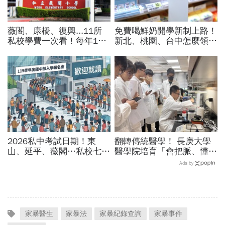
薇閣、康橋、復興...11所
免費喝鮮奶開學新制上路！
私校學費一次看！每年100
新北、桃園、台中怎麼領？
萬值得嗎？專家教你如何籌
各縣市「鮮乳政策」兌換方
出孩子教育費、還能兼存退
式、資格一次看
休金
2026私中考試日期！東
翻轉傳統醫學！ 長庚大學
山、延平、薇閣…私校七雄
醫學院培育「會把脈、懂
報名時間、科目、學費、說
AI」的中西醫雙修醫師
Ads by
明會，私立國中公立國中怎
麼選
家暴醫生
家暴法
家暴紀錄查詢
家暴事件