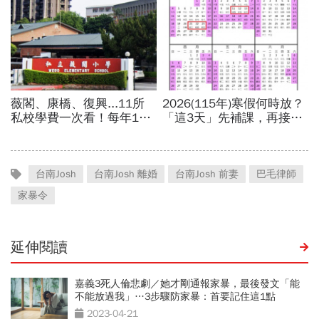
台南Josh
台南Josh 離婚
台南Josh 前妻
巴毛律師
家暴令
延伸閱讀
嘉義3死人倫悲劇／她才剛通報家暴，最後發文「能
不能放過我」…3步驟防家暴：首要記住這1點
2023-04-21