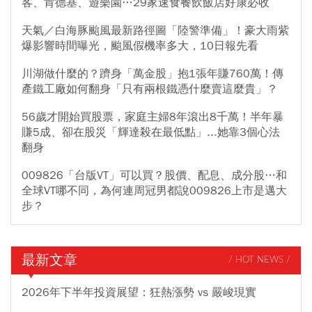
客、肯德基、遊樂園…29家速食餐飲飯店好康必收
天氣／白海豚颱風最新路徑圖「陸警準備」！豪大雨紫
爆影響時間曝光，颱風假機率多大，10日報先看
川湖做什麼的？躋身「萬金股」抱1張年賺760萬！傳
產鐵工廠如何翻身「只有兩根鐵憑什麼賣這麼貴」？
56歲才開始買股票，家庭主婦8年滾出8千萬！半年暴
賺5成、卻在股災「輝達殺在最低點」...她靠3個心法
翻身
009826「台版VT」可以買？股價、配息、成分股…和
全球VT哪不同，為何連周冠男都說009826上市是邁大
步？
最新文章
/ HOT NEWS /
2026年下半年投資展望：狂熱漲勢 vs 嚴峻現實