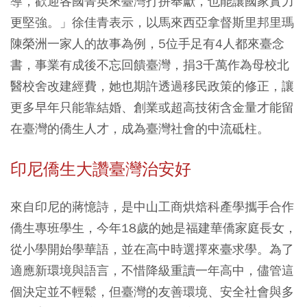
導，歡迎各國菁英來臺灣打拼奉獻，也能讓國家實力
更堅強。」徐佳青表示，以馬來西亞拿督斯里邦里瑪
陳榮洲一家人的故事為例，5位手足有4人都來臺念
書，事業有成後不忘回饋臺灣，捐3千萬作為母校北
醫校舍改建經費，她也期許透過移民政策的修正，讓
更多早年只能靠結婚、創業或超高技術含金量才能留
在臺灣的僑生人才，成為臺灣社會的中流砥柱。
印尼僑生大讚臺灣治安好
來自印尼的蔣憶詩，是中山工商烘焙科產學攜手合作
僑生專班學生，今年18歲的她是福建華僑家庭長女，
從小學開始學華語，並在高中時選擇來臺求學。為了
適應新環境與語言，不惜降級重讀一年高中，儘管這
個決定並不輕鬆，但臺灣的友善環境、安全社會與多