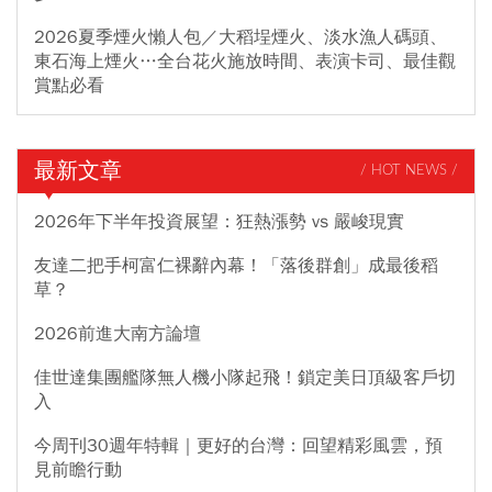
2026夏季煙火懶人包／大稻埕煙火、淡水漁人碼頭、
東石海上煙火…全台花火施放時間、表演卡司、最佳觀
賞點必看
最新文章
/ HOT NEWS /
2026年下半年投資展望：狂熱漲勢 vs 嚴峻現實
友達二把手柯富仁裸辭內幕！「落後群創」成最後稻
草？
2026前進大南方論壇
佳世達集團艦隊無人機小隊起飛！鎖定美日頂級客戶切
入
今周刊30週年特輯｜更好的台灣：回望精彩風雲，預
見前瞻行動