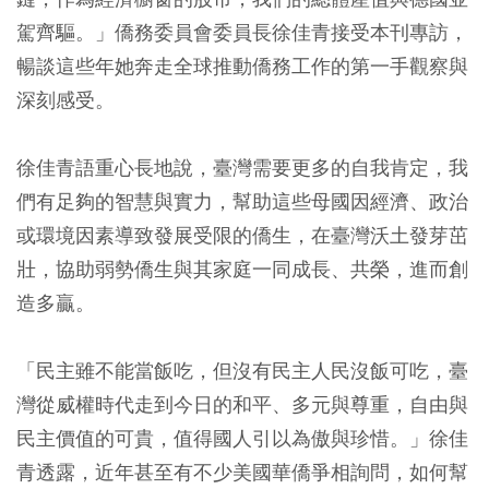
駕齊驅。」僑務委員會委員長徐佳青接受本刊專訪，
暢談這些年她奔走全球推動僑務工作的第一手觀察與
深刻感受。
徐佳青語重心長地說，臺灣需要更多的自我肯定，我
們有足夠的智慧與實力，幫助這些母國因經濟、政治
或環境因素導致發展受限的僑生，在臺灣沃土發芽茁
壯，協助弱勢僑生與其家庭一同成長、共榮，進而創
造多贏。
「民主雖不能當飯吃，但沒有民主人民沒飯可吃，臺
灣從威權時代走到今日的和平、多元與尊重，自由與
民主價值的可貴，值得國人引以為傲與珍惜。」徐佳
青透露，近年甚至有不少美國華僑爭相詢問，如何幫