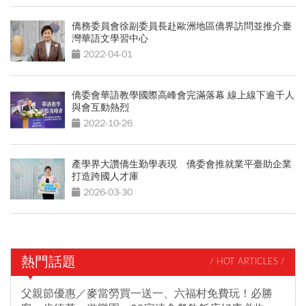
僑務委員會徐副委員長赴歐洲地區僑界訪問並推介臺
灣華語文學習中心
2022-04-01
僑委會華語教學國際高峰會完滿落幕 線上線下逾千人
與會互動熱烈
2022-10-26
產學界大讚僑生勤學表現 僑委會推就業平臺助企業
打造跨國人才庫
2026-03-30
熱門話題
/ HOT ARTICLES /
父親節優惠／麥當勞買一送一、六福村免費玩！必勝