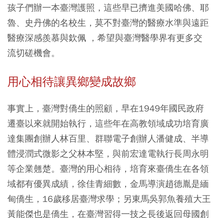
孩子們辦一本臺灣護照，這些早已擠進美國哈佛、耶
魯、史丹佛的名校生，莫不對臺灣的醫療水準與遠距
醫療深感羨慕與欽佩 ，希望與臺灣醫學界有更多交
流切磋機會。
用心相待讓異鄉變成故鄉
事實上，臺灣對僑生的照顧，早在1949年國民政府
遷臺以來就開始執行，這些年在高教領域成功培育廣
達集團創辦人林百里、群聯電子創辦人潘健成、半導
體浸潤式微影之父林本堅，與前宏達電執行長周永明
等企業翹楚。臺灣的用心相待，培育來臺僑生在各領
域都有優異成績，徐佳青細數，金馬導演趙德胤是緬
甸僑生，16歲移居臺灣求學；另東馬吳郭魚養殖大王
黃能傑也是僑生，在臺灣習得一技之長後返回母國創