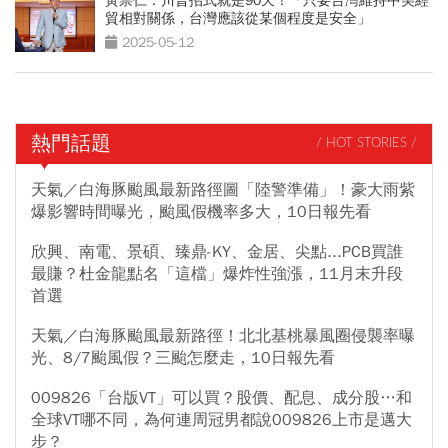
黃崇仁：川普招式就是90天！「只要台灣維持中美經
貿相對關係，台灣應該從某個程度是安全」
2025-05-12
熱門話題
/ HOT STORIES /
天氣／白海豚颱風最新路徑圖「陸警準備」！豪大雨紫
爆影響時間曝光，颱風假機率多大，10日報先看
欣興、南電、景碩、臻鼎-KY、金居、尖點...PCB買誰
最賺？杜金龍點名「這檔」爆炸性強漲，11月末升段
首選
天氣／白海豚颱風最新路徑！北北基桃暴風圈侵襲率曝
光、8/7颱風假？三颱怎麼走，10日報先看
009826「台版VT」可以買？股價、配息、成分股…和
全球VT哪不同，為何連周冠男都說009826上市是邁大
步？