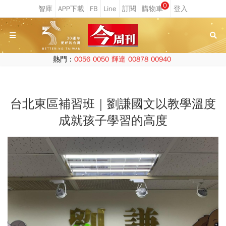
0
熱門：
0056
0050
輝達
00878
00940
台北東區補習班｜劉謙國文以教學溫度
成就孩子學習的高度