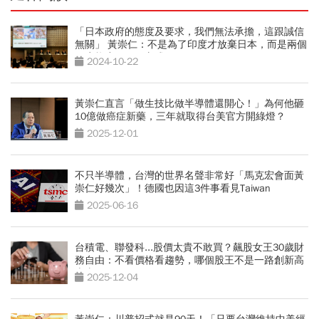
「日本政府的態度及要求，我們無法承擔，這跟誠信
無關」 黃崇仁：不是為了印度才放棄日本，而是兩個
政府態度不同、方式不同
2024-10-22
黃崇仁直言「做生技比做半導體還開心！」為何他砸
10億做癌症新藥，三年就取得台美官方開綠燈？
2025-12-01
不只半導體，台灣的世界名聲非常好「馬克宏會面黃
崇仁好幾次」！德國也因這3件事看見Taiwan
2025-06-16
台積電、聯發科...股價太貴不敢買？飆股女王30歲財
務自由：不看價格看趨勢，哪個股王不是一路創新高
上去
2025-12-04