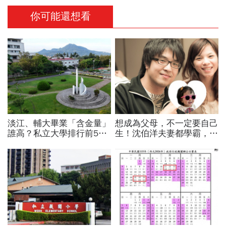
你可能還想看
淡江、輔大畢業「含金量」
想成為父母，不一定要自己
誰高？私立大學排行前5名
生！沈伯洋夫妻都學霸，歷
它是新秀！這間科大9萬校
時兩年收養女兒：全家沒血
友撐腰：千家企業等搶人
緣關係，但我們彼此相愛