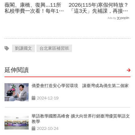
薇閣、康橋、復興...11所
2026(115年)寒假何時放？
私校學費一次看！每年100
「這3天」先補課，再接過
萬值得嗎？專家教你如何籌
年春節連放！寒假行事曆、
Ads by
出孩子教育費、還能兼存退
寒假開學日一次看
休金
劉謙國文
台北東區補習班
延伸閱讀
僑委會打造安心學習環境 讓臺灣成為僑生第二個家
2024-12-19
華語教學國際高峰會 擴大向世界行銷臺灣優質華語文
教學
2022-10-24