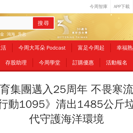
搜尋
金
鴻海
升息
生活
今周大耳朵 Podcast
富足今周起
幸福熟
存股助理
今周學堂
訂購優惠
活動報名
育集團邁入25周年 不畏寒
行動1095》清出1485公斤
代守護海洋環境