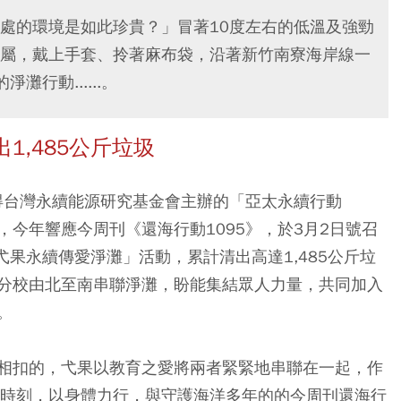
處的環境是如此珍貴？」冒著10度左右的低溫及強勁
屬，戴上手套、拎著麻布袋，沿著新竹南寮海岸線一
行動......。
,485公斤垃圾
奪得台灣永續能源研究基金會主辦的「亞太永續行動
今年響應今周刊《還海行動1095》，於3月2日號召
弋果永續傳愛淨灘」活動，累計清出高達1,485公斤垃
分校由北至南串聯淨灘，盼能集結眾人力量，共同加入
。
相扣的，弋果以教育之愛將兩者緊緊地串聯在一起，作
的時刻，以身體力行，與守護海洋多年的的今周刊還海行