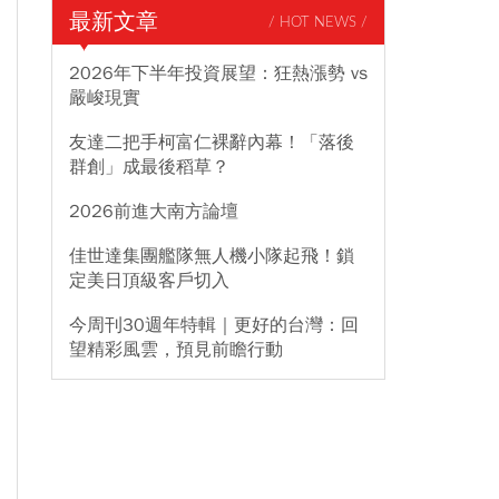
最新文章
/ HOT NEWS /
2026年下半年投資展望：狂熱漲勢 vs
嚴峻現實
友達二把手柯富仁裸辭內幕！「落後
群創」成最後稻草？
2026前進大南方論壇
佳世達集團艦隊無人機小隊起飛！鎖
定美日頂級客戶切入
今周刊30週年特輯｜更好的台灣：回
望精彩風雲，預見前瞻行動