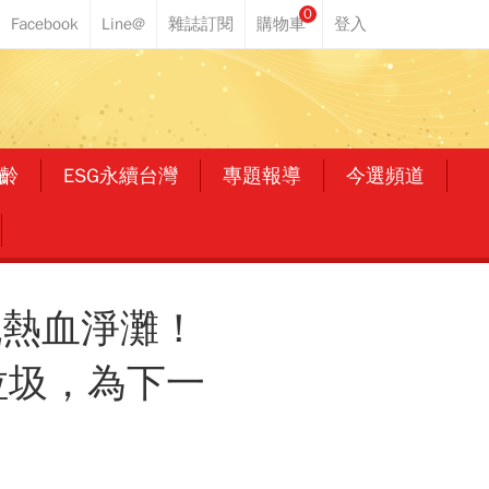
0
齡
ESG永續台灣
專題報導
今選頻道
流熱血淨灘！
垃圾，為下一