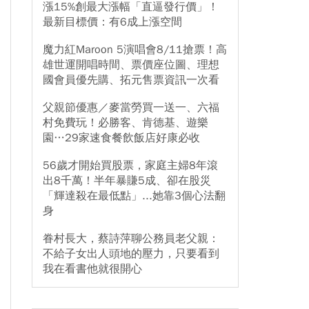
漲15%創最大漲幅「直逼發行價」！
最新目標價：有6成上漲空間
魔力紅Maroon 5演唱會8/11搶票！高
雄世運開唱時間、票價座位圖、理想
國會員優先購、拓元售票資訊一次看
父親節優惠／麥當勞買一送一、六福
村免費玩！必勝客、肯德基、遊樂
園…29家速食餐飲飯店好康必收
56歲才開始買股票，家庭主婦8年滾
出8千萬！半年暴賺5成、卻在股災
「輝達殺在最低點」...她靠3個心法翻
身
眷村長大，蔡詩萍聊公務員老父親：
不給子女出人頭地的壓力，只要看到
我在看書他就很開心