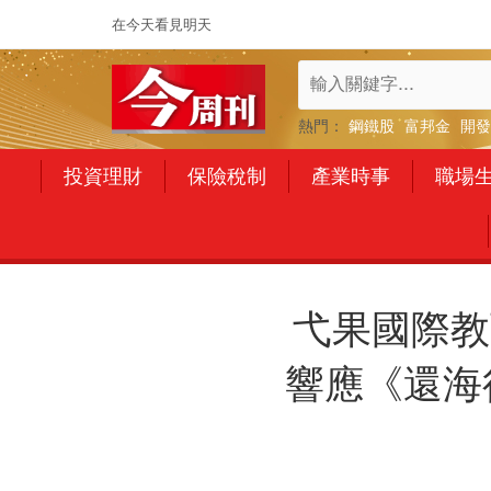
在今天看見明天
熱門：
鋼鐵股
富邦金
開發
投資理財
保險稅制
產業時事
職場
弋果國際教
響應《還海