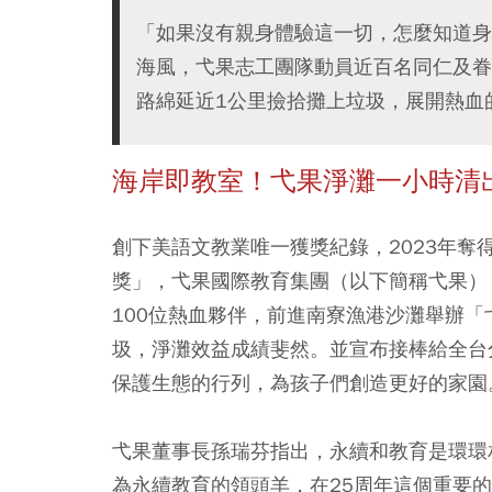
「如果沒有親身體驗這一切，怎麼知道身
海風，弋果志工團隊動員近百名同仁及眷
路綿延近1公里撿拾攤上垃圾，展開熱血的淨灘
海岸即教室！弋果淨灘一小時清出1
創下美語文教業唯一獲獎紀錄，2023年
獎」，弋果國際教育集團（以下簡稱弋果），
100位熱血夥伴，前進南寮漁港沙灘舉辦「
圾，淨灘效益成績斐然。並宣布接棒給全台
保護生態的行列，為孩子們創造更好的家園
弋果董事長孫瑞芬指出，永續和教育是環環
為永續教育的領頭羊，在25周年這個重要