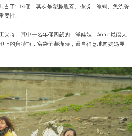
共占了114個、其次是塑膠瓶蓋、提袋、漁網、免洗餐
重要性。
父母，其中一名年僅四歲的「洋娃娃」Annie最讓人
地上的寶特瓶，當袋子裝滿時，還會得意地向媽媽展