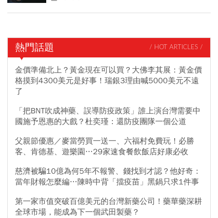
熱門話題
/ HOT ARTICLES /
金價準備北上？黃金現在可以買？大佛李其展：黃金價
格摸到4300美元是好事！瑞銀3理由喊5000美元不遠
了
「把BNT吹成神藥、誤導防疫政策」誰上演台灣需要中
國施予恩惠的大戲？杜奕瑾：還防疫團隊一個公道
父親節優惠／麥當勞買一送一、六福村免費玩！必勝
客、肯德基、遊樂園…29家速食餐飲飯店好康必收
慈濟被騙10億為何5年不報警、錢找到才認？他好奇：
當年財報怎麼編…陳時中背「擋疫苗」黑鍋只求1件事
第一家市值突破百億美元的台灣新藥公司！藥華藥深耕
全球市場，能成為下一個武田製藥？