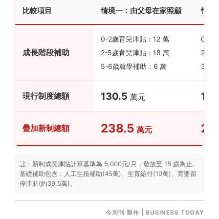
比較項目
情境一：由父母在家照顧
情境
0-2歲育兒津貼：12 萬
0-2
成長階段補助
2-5歲育兒津貼：18 萬
2-3
5-6歲就學補助：6 萬
3-6
130.5
177
現行制度總額
萬元
238.5
28
疊加新制總額
萬元
註：新制成長津貼計算基準為 5,000元/月，發放至 18 歲為止。
基礎補助包含：人工生殖補助(45萬)、生育給付(10萬)、育嬰留
停津貼(約39.5萬)。
今周刊 製作 | BUSINESS TODAY