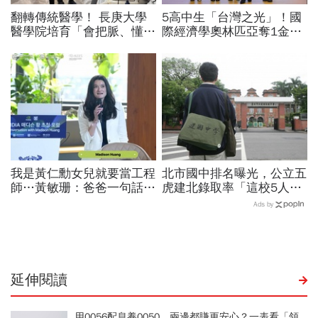
翻轉傳統醫學！ 長庚大學
5高中生「台灣之光」！國
醫學院培育「會把脈、懂
際經濟學奧林匹亞奪1金2
AI」的中西醫雙修醫師
銀2銅佳績，唯一女性金牌
得主：鼓勵勇於挑戰商管
我是黃仁勳女兒就要當工程
北市國中排名曝光，公立五
師…黃敏珊：爸爸一句話，
虎建北錄取率「這校5人就
讓我從電機系改廚藝學校
1人考上」！前輩親揭亮麗
Ads by
「追尋所愛比跟潮流更重
成績單背後的代價有多大
要」
延伸閱讀
用0056配息養0050，兩邊都賺更安心？一表看「領