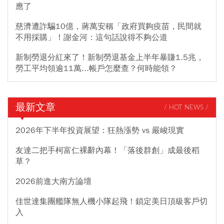
應了
慈濟遭詐騙10億，蔣萬安稱「政府買夠疫苗，民間就
不用採購」！謝金河：這句話說得不夠公道
新制勞退分紅來了！新制勞退基金上半年暴賺1.5兆，
勞工平均領逾11萬...帳戶怎麼查？何時能領？
最新文章
/ HOT NEWS /
2026年下半年投資展望：狂熱漲勢 vs 嚴峻現實
友達二把手柯富仁裸辭內幕！「落後群創」成最後稻
草？
2026前進大南方論壇
佳世達集團艦隊無人機小隊起飛！鎖定美日頂級客戶切
入