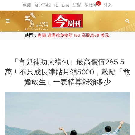
0
熱門：
房價
遺產稅免稅額
fed
高股息etf
美元
「育兒補助大禮包」最高價值285.5
萬！不只成長津貼月領5000，鼓勵「敢
婚敢生」一表精算能領多少