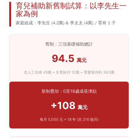
育兒補助新舊制試算：以李先生一
家為例
家庭組成：李先生 (4.2萬) & 李太太 (4萬) / 育有 1 子
舊制：三項基礎補助總計
94.5
萬元
含人工生殖 45萬 + 生育給付 10萬 + 育嬰留停約 39.5萬
新制疊加：0至18歲成長津貼
+108
萬元
每月 5,000 元 × 18 年 (共 216 個月)