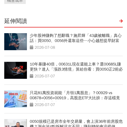
機會成本
延伸閱讀
少年股神賺夠了想辭職？施昇輝「43歲被離職」真心
話：買0050、0056外還靠這些…小心越想提早財富
自由離越遠
2026-07-08
10年暴賺40倍，00631L現在還能上車？選00685L賺
更快？達人「漲跌3情境」算給你看：買0050正2前必
看
2026-07-07
只花81萬投資就能「月領1萬股息」？00929 vs
00878+0056+00919，高股息ETF大比拚：存這檔竟
能「少花30萬本金」
2026-07-07
0050規模已是房市全年交易量，會上演36年前房股危
機？謝金河4點拆解這次不同：賺到錢的會這樣做