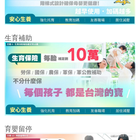
生育補助
育嬰留停