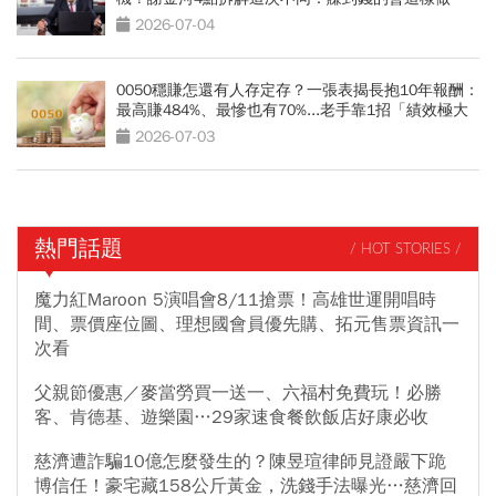
2026-07-04
0050穩賺怎還有人存定存？一張表揭長抱10年報酬：
最高賺484%、最慘也有70%...老手靠1招「績效極大
化」
2026-07-03
熱門話題
/ HOT STORIES /
魔力紅Maroon 5演唱會8/11搶票！高雄世運開唱時
間、票價座位圖、理想國會員優先購、拓元售票資訊一
次看
父親節優惠／麥當勞買一送一、六福村免費玩！必勝
客、肯德基、遊樂園…29家速食餐飲飯店好康必收
慈濟遭詐騙10億怎麼發生的？陳昱瑄律師見證嚴下跪
博信任！豪宅藏158公斤黃金，洗錢手法曝光…慈濟回