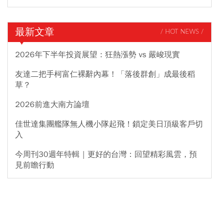
最新文章
/ HOT NEWS /
2026年下半年投資展望：狂熱漲勢 vs 嚴峻現實
友達二把手柯富仁裸辭內幕！「落後群創」成最後稻
草？
2026前進大南方論壇
佳世達集團艦隊無人機小隊起飛！鎖定美日頂級客戶切
入
今周刊30週年特輯｜更好的台灣：回望精彩風雲，預
見前瞻行動