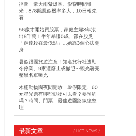
徑圖！豪大雨紫爆區、影響時間曝
光，8/8颱風假機率多大，10日報先
看
56歲才開始買股票，家庭主婦8年滾
出8千萬！半年暴賺5成、卻在股災
「輝達殺在最低點」...她靠3個心法翻
身
暑假跟團旅遊注意！知名旅行社遭勒
令停業、9家遭廢止或撤照…觀光署完
整黑名單曝光
木柵動物園夜間開放！暑假限定、60
元星光票有哪些動物可以看？要預約
嗎？時間、門票、最佳遊園路線總整
理
最新文章
/ HOT NEWS /