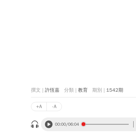
許恆嘉
教育
1542期
+A
-A
00:00
/06:04