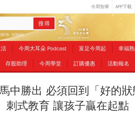
搜尋
0878
00940
生活
今周大耳朵 Podcast
富足今周起
幸福熟
存股助理
今周學堂
訂購優惠
活動報名
馬中勝出 必須回到「好的狀
刺式教育 讓孩子贏在起點