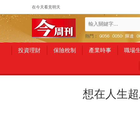
在今天看見明天
熱門：
0056
0050
輝達
0
投資理財
保險稅制
產業時事
職場
想在人生超