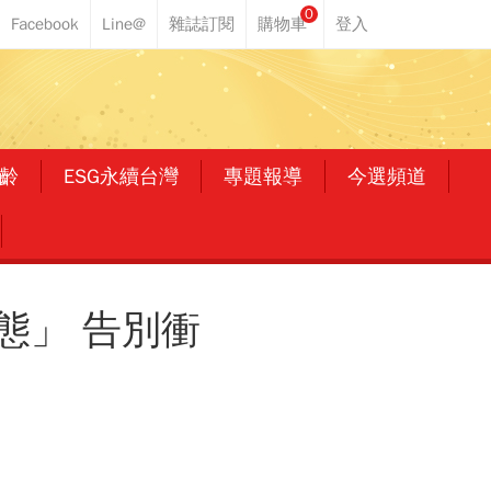
0
齡
ESG永續台灣
專題報導
今選頻道
態」 告別衝