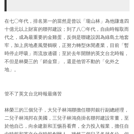
在七○年代，排名第一的當然是曾以「瓏山林」為他賺進四
十億元以上財富的聯邦建設；到了八○年代，自由時報取而
代之，成為最重要的金雞蛋，反倒是聯建設因為綠島土地套
牢，加上房地產風聲鶴唳，正努力轉型休閒產業，目前「暫
時停止呼吸」而流放邊疆；至於去年開辦的英文台北時報，
不但是林榮三的「銷金窟」，還是他管不動的「化外之
地」。
管不了英文台北時報最痛苦
林榮三的三個兒子，大兒子林鴻聯擔任聯邦銀行副總經理，
二兒子林鴻邦在美國，三兒子林鴻堯掛名聯邦建設常董，至
於他自己，向余建新和王惕吾看齊，全力投入報業，擔任自