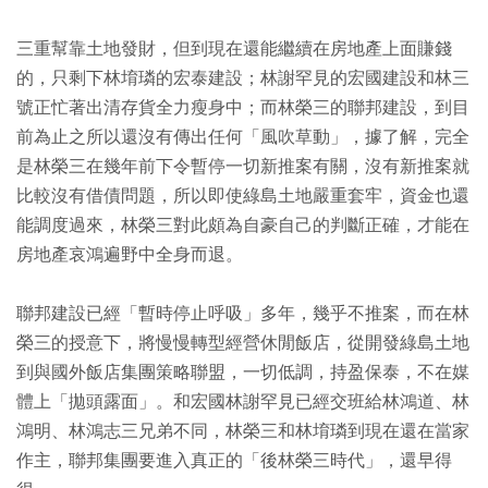
三重幫靠土地發財，但到現在還能繼續在房地產上面賺錢
的，只剩下林堉璘的宏泰建設；林謝罕見的宏國建設和林三
號正忙著出清存貨全力瘦身中；而林榮三的聯邦建設，到目
前為止之所以還沒有傳出任何「風吹草動」，據了解，完全
是林榮三在幾年前下令暫停一切新推案有關，沒有新推案就
比較沒有借債問題，所以即使綠島土地嚴重套牢，資金也還
能調度過來，林榮三對此頗為自豪自己的判斷正確，才能在
房地產哀鴻遍野中全身而退。
聯邦建設已經「暫時停止呼吸」多年，幾乎不推案，而在林
榮三的授意下，將慢慢轉型經營休閒飯店，從開發綠島土地
到與國外飯店集團策略聯盟，一切低調，持盈保泰，不在媒
體上「拋頭露面」。和宏國林謝罕見已經交班給林鴻道、林
鴻明、林鴻志三兄弟不同，林榮三和林堉璘到現在還在當家
作主，聯邦集團要進入真正的「後林榮三時代」，還早得