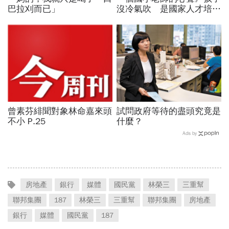
巴拉刈而已」
沒冷氣吹 是國家人才培育
問題
曾素芬緋聞對象林命嘉來頭
試問政府等待的盡頭究竟是
不小 P.25
什麼？
Ads by
房地產
銀行
媒體
國民黨
林榮三
三重幫
聯邦集團
187
林榮三
三重幫
聯邦集團
房地產
銀行
媒體
國民黨
187