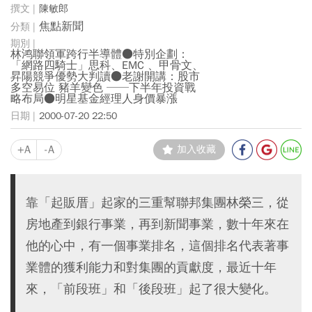
陳敏郎
焦點新聞
林鸿聯領軍跨行半導體●特別企劃：
「網路四騎士」思科、EMC 、甲骨文、
昇陽競爭優勢大判讀●老謝開講：股市
多空易位 豬羊變色 ──下半年投資戰
略布局●明星基金經理人身價暴漲
2000-07-20 22:50
+A
-A
加入收藏
靠「起販厝」起家的三重幫聯邦集團林榮三，從
房地產到銀行事業，再到新聞事業，數十年來在
他的心中，有一個事業排名，這個排名代表著事
業體的獲利能力和對集團的貢獻度，最近十年
來，「前段班」和「後段班」起了很大變化。