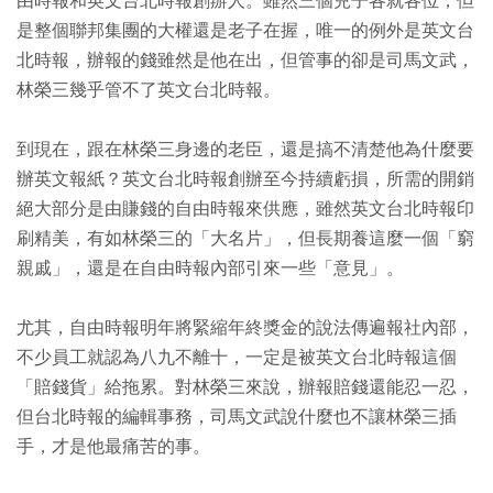
由時報和英文台北時報創辦人。雖然三個兒子各就各位，但
是整個聯邦集團的大權還是老子在握，唯一的例外是英文台
北時報，辦報的錢雖然是他在出，但管事的卻是司馬文武，
林榮三幾乎管不了英文台北時報。
到現在，跟在林榮三身邊的老臣，還是搞不清楚他為什麼要
辦英文報紙？英文台北時報創辦至今持續虧損，所需的開銷
絕大部分是由賺錢的自由時報來供應，雖然英文台北時報印
刷精美，有如林榮三的「大名片」，但長期養這麼一個「窮
親戚」，還是在自由時報內部引來一些「意見」。
尤其，自由時報明年將緊縮年終獎金的說法傳遍報社內部，
不少員工就認為八九不離十，一定是被英文台北時報這個
「賠錢貨」給拖累。對林榮三來說，辦報賠錢還能忍一忍，
但台北時報的編輯事務，司馬文武說什麼也不讓林榮三插
手，才是他最痛苦的事。