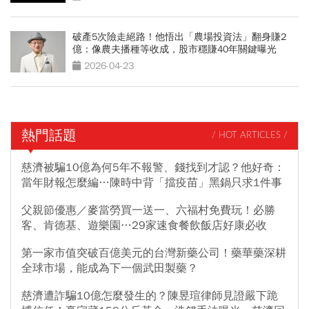
破產5次險走絕路！他悟出「農場投資法」翻身賺2
億：像農夫播種等收成，股市穩賺40年關鍵曝光
2026-04-23
熱門話題
/ HOT ARTICLES /
慈濟被騙10億為何5年不報警、錢找到才認？他好奇：
當年財報怎麼編…陳時中背「擋疫苗」黑鍋只求1件事
父親節優惠／麥當勞買一送一、六福村免費玩！必勝
客、肯德基、遊樂園…29家速食餐飲飯店好康必收
第一家市值突破百億美元的台灣新藥公司！藥華藥深耕
全球市場，能成為下一個武田製藥？
慈濟遭詐騙10億怎麼發生的？陳昱瑄律師見證嚴下跪