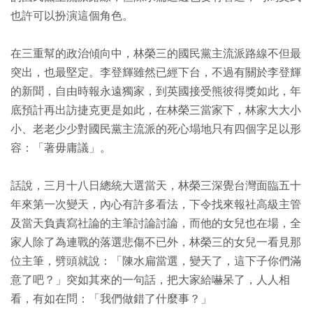
也許可以扮演這個角色。
在三重幫的政治傾向中，林榮三的國民黨主流派路線不但最
突出，也最堅定。李登輝雖然已經下台，不過有關於李登輝
的新聞，自由時報永遠獨家，到英國接受熊彼得獎如此，年
底預計再出訪捷克更是如此，在林榮三當家下，林家大大小
小、老老少少對國民黨主流派的死心塌地只有四個字足以形
容：「著毋庸議」。
話說，三月十八日總統大選當天，林榮三深覺台灣面臨五十
年來第一次變天，內心有許多看法，下令找來報社高級主管
及當天負責寫社論的主筆討論討論，而他的女兒也在場，全
家人除了為連戰的落選悲傷不已外，林榮三的女兒一看見那
位主筆，劈頭就說：「陳水扁當選，變天了，這下子你們滿
意了吧？」突如其來的一句話，把大家給嚇呆了，人人相
看，有如在問：「我們做錯了什麼事？」