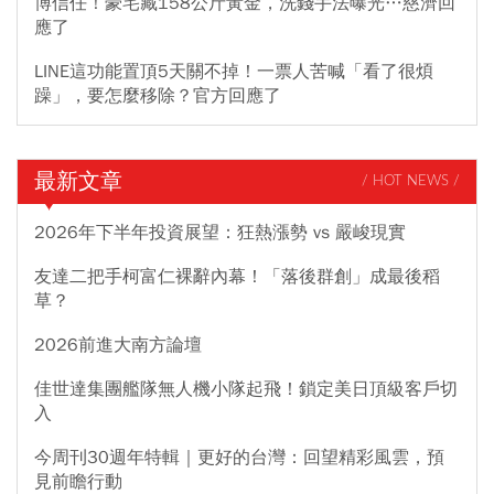
博信任！豪宅藏158公斤黃金，洗錢手法曝光…慈濟回
應了
LINE這功能置頂5天關不掉！一票人苦喊「看了很煩
躁」，要怎麼移除？官方回應了
最新文章
/ HOT NEWS /
2026年下半年投資展望：狂熱漲勢 vs 嚴峻現實
友達二把手柯富仁裸辭內幕！「落後群創」成最後稻
草？
2026前進大南方論壇
佳世達集團艦隊無人機小隊起飛！鎖定美日頂級客戶切
入
今周刊30週年特輯｜更好的台灣：回望精彩風雲，預
見前瞻行動