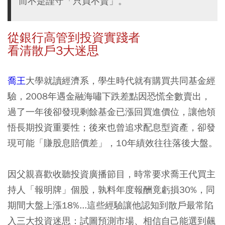
而不是謹守「只買不賣」。
從銀行高管到投資實踐者
看清散戶3大迷思
喬王
大學就讀經濟系，學生時代就有購買共同基金經
驗，2008年遇金融海嘯下跌差點因恐慌全數賣出，
過了一年後卻發現剩餘基金已漲回買進價位，讓他領
悟長期投資重要性；後來也曾追求配息型資產，卻發
現可能「賺股息賠價差」，10年績效往往落後大盤。
因父親喜歡收聽投資廣播節目，時常要求喬王代買主
持人「報明牌」個股，孰料年度報酬竟虧損30%，同
期間大盤上漲18%...這些經驗讓他認知到散戶最常陷
入三大投資迷思：試圖預測市場、相信自己能選到飆