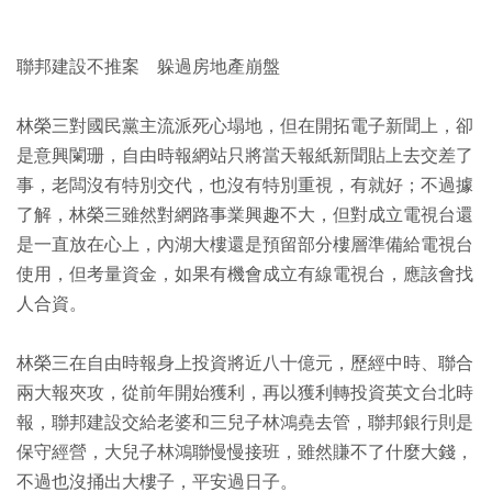
聯邦建設不推案 躲過房地產崩盤
林榮三對國民黨主流派死心塌地，但在開拓電子新聞上，卻
是意興闌珊，自由時報網站只將當天報紙新聞貼上去交差了
事，老闆沒有特別交代，也沒有特別重視，有就好；不過據
了解，林榮三雖然對網路事業興趣不大，但對成立電視台還
是一直放在心上，內湖大樓還是預留部分樓層準備給電視台
使用，但考量資金，如果有機會成立有線電視台，應該會找
人合資。
林榮三在自由時報身上投資將近八十億元，歷經中時、聯合
兩大報夾攻，從前年開始獲利，再以獲利轉投資英文台北時
報，聯邦建設交給老婆和三兒子林鴻堯去管，聯邦銀行則是
保守經營，大兒子林鴻聯慢慢接班，雖然賺不了什麼大錢，
不過也沒捅出大樓子，平安過日子。