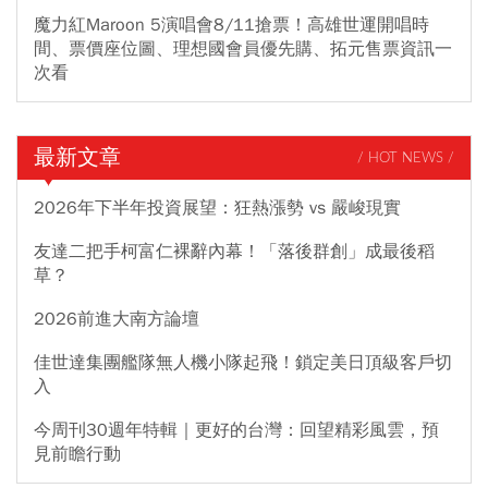
魔力紅Maroon 5演唱會8/11搶票！高雄世運開唱時
間、票價座位圖、理想國會員優先購、拓元售票資訊一
次看
最新文章
/ HOT NEWS /
2026年下半年投資展望：狂熱漲勢 vs 嚴峻現實
友達二把手柯富仁裸辭內幕！「落後群創」成最後稻
草？
2026前進大南方論壇
佳世達集團艦隊無人機小隊起飛！鎖定美日頂級客戶切
入
今周刊30週年特輯｜更好的台灣：回望精彩風雲，預
見前瞻行動