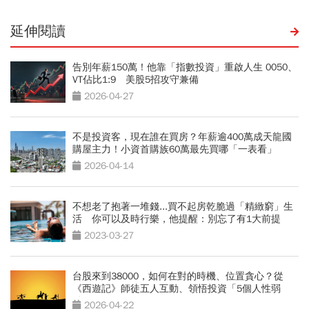
延伸閱讀
告別年薪150萬！他靠「指數投資」重啟人生 0050、
VT佔比1:9 美股5招攻守兼備
2026-04-27
不是投資客，現在誰在買房？年薪逾400萬成天龍國
購屋主力！小資首購族60萬最先買哪「一表看」
2026-04-14
不想老了抱著一堆錢...買不起房乾脆過「精緻窮」生
活 你可以及時行樂，他提醒：別忘了有1大前提
2023-03-27
台股來到38000，如何在對的時機、位置貪心？從
《西遊記》師徒五人互動、領悟投資「5個人性弱
點」
2026-04-22