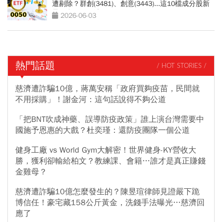
遭剔除？群創(3481)、創意(3443)...這10檔成分股新
星，會再漲一波？
2026-06-03
熱門話題
/ HOT STORIES /
慈濟遭詐騙10億，蔣萬安稱「政府買夠疫苗，民間就
不用採購」！謝金河：這句話說得不夠公道
「把BNT吹成神藥、誤導防疫政策」誰上演台灣需要中
國施予恩惠的大戲？杜奕瑾：還防疫團隊一個公道
健身工廠 vs World Gym大解密！世界健身-KY營收大
勝，獲利卻輸給柏文？教練課、會籍…誰才是真正賺錢
金雞母？
慈濟遭詐騙10億怎麼發生的？陳昱瑄律師見證嚴下跪
博信任！豪宅藏158公斤黃金，洗錢手法曝光…慈濟回
應了