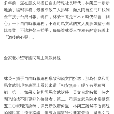
多年前，還在顏文閂擔任自由時報社長時代，林榮三一步步
地插手編輯事務，最後導致二人拆夥，顏文閂自立門戶找到
金主接手台灣日報。現在，林榮三還是三不五時仍然會「關
心」一下自由時報編務，不過司馬文武的文人臭脾氣堅守編
輯專業，不讓林榮三插手，每每讓林榮三在稍有醉意時說出
「酒後的心聲」。
全家老小堅守國民黨主流派路線
林榮三插手自由時報編務導致和顏文閂拆夥，那為什麼和司
馬文武到現在表面上看起來還「相安無事」呢？有兩種可
能，第一、如果立刻和司馬文武拆夥，英文台北時報一時之
間恐怕找不到更好的接替者，第二、司馬文武為陳水扁撰寫
五二○就職演說稿，深受新政府倚重，林榮三雖然不改傳統
的國民黨主流派路線，但陳水扁這邊也要有管道，司馬文武