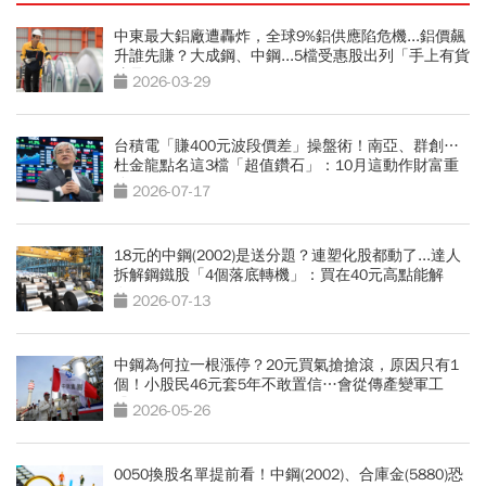
中東最大鋁廠遭轟炸，全球9%鋁供應陷危機...鋁價飆
升誰先賺？大成鋼、中鋼...5檔受惠股出列「手上有貨
才是王」
2026-03-29
台積電「賺400元波段價差」操盤術！南亞、群創…
杜金龍點名這3檔「超值鑽石」：10月這動作財富重
分配
2026-07-17
18元的中鋼(2002)是送分題？連塑化股都動了...達人
拆解鋼鐵股「4個落底轉機」：買在40元高點能解
套？
2026-07-13
中鋼為何拉一根漲停？20元買氣搶搶滾，原因只有1
個！小股民46元套5年不敢置信…會從傳產變軍工
股？
2026-05-26
0050換股名單提前看！中鋼(2002)、合庫金(5880)恐