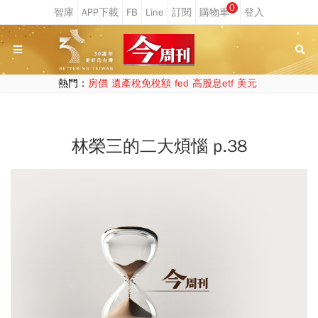
0
熱門：
房價
遺產稅免稅額
fed
高股息etf
美元
林榮三的二大煩惱 p.38