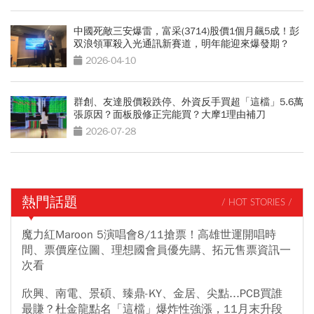
中國死敵三安爆雷，富采(3714)股價1個月飆5成！彭
双浪領軍殺入光通訊新賽道，明年能迎來爆發期？
2026-04-10
群創、友達股價殺跌停、外資反手買超「這檔」5.6萬
張原因？面板股修正完能買？大摩1理由補刀
2026-07-28
熱門話題
/ HOT STORIES /
魔力紅Maroon 5演唱會8/11搶票！高雄世運開唱時
間、票價座位圖、理想國會員優先購、拓元售票資訊一
次看
欣興、南電、景碩、臻鼎-KY、金居、尖點...PCB買誰
最賺？杜金龍點名「這檔」爆炸性強漲，11月末升段