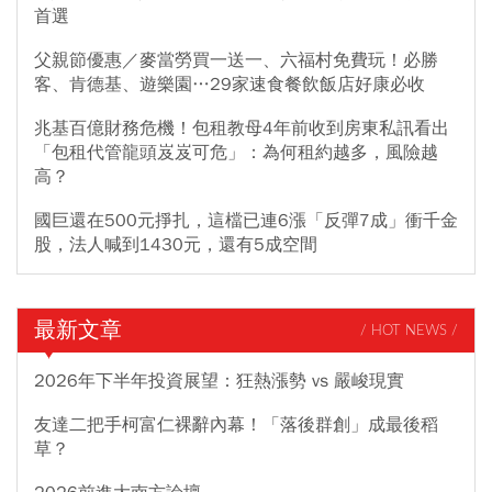
首選
父親節優惠／麥當勞買一送一、六福村免費玩！必勝
客、肯德基、遊樂園…29家速食餐飲飯店好康必收
兆基百億財務危機！包租教母4年前收到房東私訊看出
「包租代管龍頭岌岌可危」：為何租約越多，風險越
高？
國巨還在500元掙扎，這檔已連6漲「反彈7成」衝千金
股，法人喊到1430元，還有5成空間
最新文章
/ HOT NEWS /
2026年下半年投資展望：狂熱漲勢 vs 嚴峻現實
友達二把手柯富仁裸辭內幕！「落後群創」成最後稻
草？