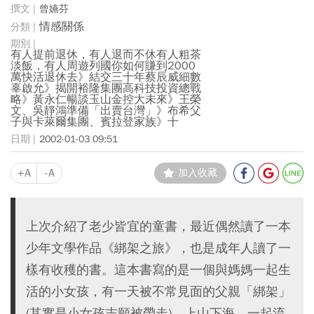
曾嬿芬
情感關係
有人提前退休，有人退而不休有人粗茶
淡飯，有人周遊列國你如何賺到2000
萬快活退休去》結交三十年蔡辰威細數
辜啟允》揭開裕隆集團高科技投資總戰
略》黃永仁暢談玉山金控大未來》王榮
文、吳靜鴻準備「出賣台灣」》布希父
子與卡萊爾集團、賓拉登家族》十
2002-01-03 09:51
+A
-A
加入收藏
上次介紹了老少皆宜的童書，最近偶然讀了一本
少年文學作品《綁架之旅》，也是成年人讀了一
樣有收穫的書。這本書寫的是一個與媽媽一起生
活的小女孩，有一天被不常見面的父親「綁架」
(其實是小女孩志願被帶走)，上山下海、一起流