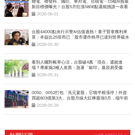
聯電、聯發科、國巨、華邦電、台積電…15檔AI股最
新目標價曝光！台股5月狂漲5806點還能挑誰一表看
2026-06-01
台股44000點央行示警AI估值過熱！童子賢拿獲利來
算：本益比25倍而已「股市運作秩序已達到世界級水
準」
2026-05-30
看別人曬對帳單心涼，台股破4萬「現在」還能進
場？專家揭2種人差異：急著「歐印」最容易受傷
2026-05-31
0050、0052打包「兆元宴股」它噴半根漲停！外資
買超803億第3大、台股月線大紅棒最強5月，端午前
買勝率曝光
2026-05-29