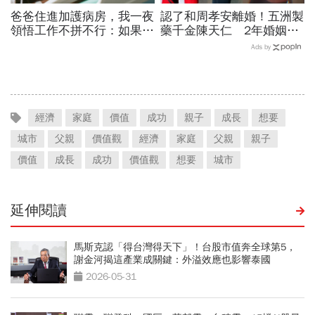
爸爸住進加護病房，我一夜
認了和周孝安離婚！五洲製
領悟工作不拼不行：如果父
藥千金陳天仁 2年婚姻劃
母依舊辛苦，那我們長大還
句點：和平離婚、好聚好散
Ads by
有什麼意義？
經濟
家庭
價值
成功
親子
成長
想要
城市
父親
價值觀
經濟
家庭
父親
親子
價值
成長
成功
價值觀
想要
城市
延伸閱讀
馬斯克認「得台灣得天下」！台股市值奔全球第5，
謝金河揭這產業成關鍵：外溢效應也影響泰國
2026-05-31