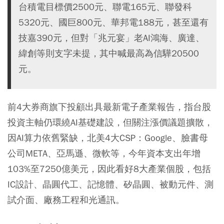
台積電目標價2500元、聯電165元、聯發科
5320元、國巨800元、華邦電188元，甚至還有
技嘉390元，但對「兆元宴」老AI鴻海、廣達、
緯創等則支字未提，其中喊最高為信驊20500
元。
前4大券商旗下投顧出具最新電子產業報告，指台股
投資主軸仍環繞AI基礎建設，但關注漲價議題擴散，
因AI算力依舊緊缺，北美4大CSP：Google、臉書母
公司META、亞馬遜、微軟等，今年資本支出年增
103%至7250億美元，因此看好8大產業個股，包括
IC設計、晶圓代工、記憶體、矽晶圓、被動元件、測
試介面、廠務工程和光通訊。