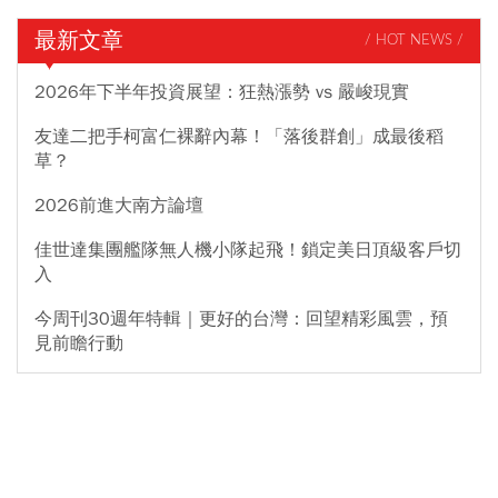
最新文章
/ HOT NEWS /
2026年下半年投資展望：狂熱漲勢 vs 嚴峻現實
友達二把手柯富仁裸辭內幕！「落後群創」成最後稻
草？
2026前進大南方論壇
佳世達集團艦隊無人機小隊起飛！鎖定美日頂級客戶切
入
今周刊30週年特輯｜更好的台灣：回望精彩風雲，預
見前瞻行動