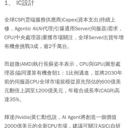
1、 IC設計
全球CSP(雲端服務供應商)Capex(資本支出)持續上
修，Agentic AI(AI代理)引爆通用Server(伺服器)需求，
CPU(中央處理器)重獲市場關注，全球Server出貨年增
有機會挑戰3成，逾2千萬台。
而超微(AMD)執行長蘇姿丰表示，CPU與GPU(圖形處
理器)協同運算有機會朝1：1比例邁進，並將2030年
前的伺服器CPU全球市場規模從原先預估的600億美
元翻倍上調至1200億美元，年複合成長率(CAGR)高
達35%。
輝達(Nvidia)黃仁勳也說，AI Agent將創造一個價值
2000億美元的全新CPU市場，建議可關注ASIC(自研