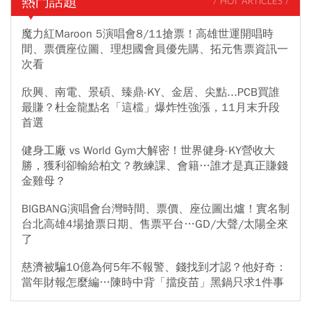
熱門話題
/ HOT ARTICLES /
魔力紅Maroon 5演唱會8/11搶票！高雄世運開唱時
間、票價座位圖、理想國會員優先購、拓元售票資訊一
次看
欣興、南電、景碩、臻鼎-KY、金居、尖點...PCB買誰
最賺？杜金龍點名「這檔」爆炸性強漲，11月末升段
首選
健身工廠 vs World Gym大解密！世界健身-KY營收大
勝，獲利卻輸給柏文？教練課、會籍…誰才是真正賺錢
金雞母？
BIGBANG演唱會台灣時間、票價、座位圖出爐！實名制
台北高雄4場搶票日期、售票平台…GD/大聲/太陽全來
了
慈濟被騙10億為何5年不報警、錢找到才認？他好奇：
當年財報怎麼編…陳時中背「擋疫苗」黑鍋只求1件事