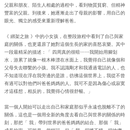
父親和朋友、陌生人相處的過程中，看到物質貧窮、但精神
豐富的父親。到後來，她逐漸走出了母親的影響，用自己的
眼光、獨立的感受來重新理解爸爸。
《 綁架之旅 》中的小女孩，在整段旅程中看到了自己與家
庭的關係，也更還原了她對這個生長的家的喜怒哀樂。其中
一段最精采的描述：「 四周真的很暗……我開始用腳划
水，游累了就像一根木棒漂在水面上，我覺得自己就像個和
父母失去聯繫的小孩。我不認識剛才和我通過電話的人，也
不知道現在浮在我旁邊的是誰，彷彿這個世界上，我從不曾
有過可以對他們叫爸爸媽媽的人。我可不是因為傷心或寂寞
才這樣想，相反的，我覺得心情很舒暢。」
當一個人開始可以走出自己和家庭那似乎永遠也脫離不了的
關係，這也是一個用全新的角度去看自己與世界的關係的時
刻，那把「 我」帶到世界的爸爸媽媽的結合、那個「 我」