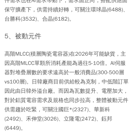
件需求也在AI需求帶動下，需求面正向，搭配供應面
保守擴產下，供需持續好轉，可關注環球晶(6488)、
台勝科(3532)、合晶(6182)。
5、被動元件
高階MLCC(積層陶瓷電容器)在2026年可能缺貨，主
因高階MLCC單顆所消耗產能為過往5-10倍。AI伺服
器對堆疊層數的要求遠高於一般消費品(300-500層
vs100層)。日韓廠商目前供給較為克制，中低階訂單
因此由日韓外溢台廠。而因為瓦數提升、電壓加大，
對於鋁質電容需求及規格也同步拉高，整體被動元件
供需趨於吃緊，可關注國巨*(2327)、華新科
(2492)、禾伸堂(3026)、立隆電(2472)、鈺邦
(6449)。