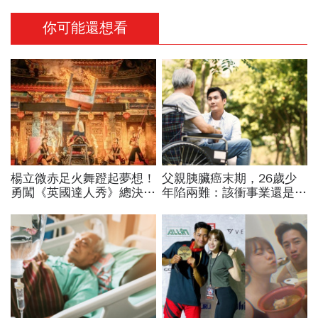
你可能還想看
楊立微赤足火舞蹬起夢想！
父親胰臟癌末期，26歲少
勇闖《英國達人秀》總決
年陷兩難：該衝事業還是顧
賽，喜悅背後苦藏23年汗
爸爸？過來人勸：愛，未必
與淚：我想一路舞到99歲
全然犧牲「你的餘生也很重
要」