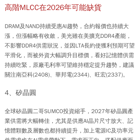
高階MLCC在2026年可能缺貨
DRAM及NAND持續受惠AI趨勢，合約報價也持續大
漲，但漲幅略有收斂，美光雖在美擴充DDR4產能，
不影響DDR4供需狀況，並因LTA長約使獲利預期可望
平滑化，而被外資大幅調升目標價，看好記憶體供需
持續吃緊，原廠毛利率可望維持穩定提升趨勢，建議
關注南亞科(2408)、華邦電(2344)、旺宏(2337)。
4、矽晶圓
全球矽晶圓二哥SUMCO投資縮手，2027年矽晶圓產
業供需將大幅轉佳，尤其是供應AI晶片尺寸放大、記
憶體顆數及層數也都持續提升，加上電源IC及功率元