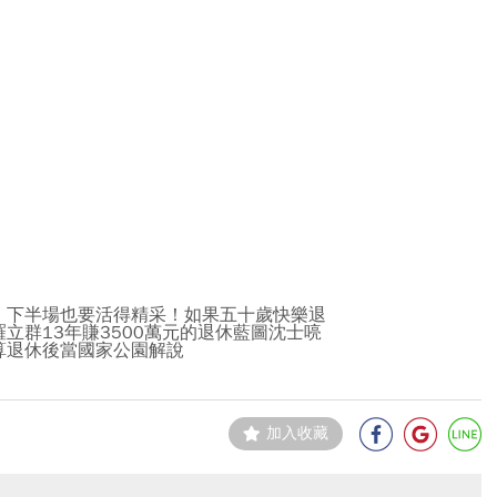
，下半場也要活得精采！如果五十歲快樂退
立群13年賺3500萬元的退休藍圖沈士喨
算退休後當國家公園解說
加入收藏