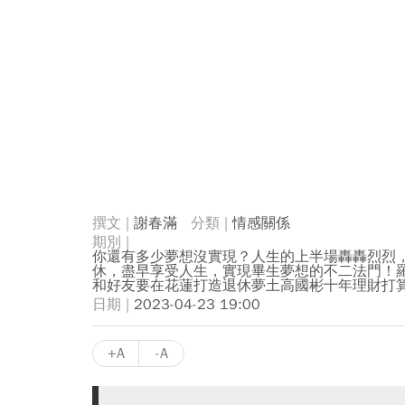
謝春滿
情感關係
你還有多少夢想沒實現？人生的上半場轟轟烈烈
休，盡早享受人生，實現畢生夢想的不二法門！羅
和好友要在花蓮打造退休夢土高國彬十年理財打
2023-04-23 19:00
+A
-A