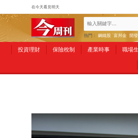
在今天看見明天
熱門：
鋼鐵股
富邦金
開發
投資理財
保險稅制
產業時事
職場