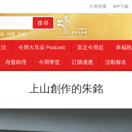
搜尋
金
鴻海
升息
生活
今周大耳朵 Podcast
富足今周起
幸福熟
存股助理
今周學堂
訂購優惠
活動報名
上山創作的朱銘