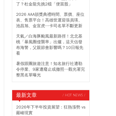
了？杜金龍先挑2檔「便當股」
2026 AAA頒獎典禮時間、票價、座位
表、售票平台！高雄世運迎張員瑛、
池昌旭、金宣虎…卡司名單不斷更新
天氣／白海豚颱風最新路徑！北北基
桃「暴風圈侵襲率」出爐，這天估發
布海警，父親節會影響嗎？10日報先
看
暑假跟團旅遊注意！知名旅行社遭勒
令停業、9家遭廢止或撤照…觀光署完
整黑名單曝光
最新文章
/ HOT NEWS /
2026年下半年投資展望：狂熱漲勢 vs
嚴峻現實