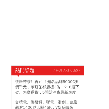
熱門話題
/ HOT ARTICLES /
致癌苦茶油再+1！知名品牌500CC要
價千元，苯駢芘卻超標3倍…216瓶下
架、怎麼退貨，5問題油廠最新進度
台積電、聯發科、聯電、群創...台股
飆逾1400點叩關45K，V型反轉來