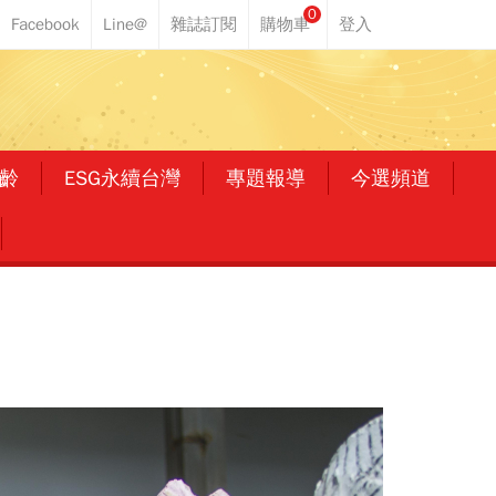
0
齡
ESG永續台灣
專題報導
今選頻道