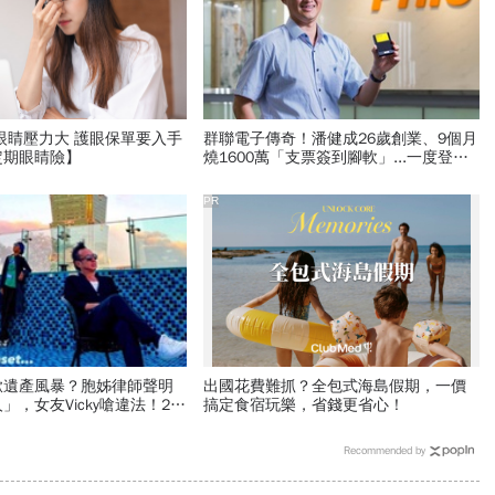
眼睛壓力大 護眼保單要入手
群聯電子傳奇！潘健成26歲創業、9個月
定期眼睛險】
燒1600萬「支票簽到腳軟」...一度登上
櫃股王，隨身碟小公司如何做到？
PR
掀遺產風暴？胞姊律師聲明
出國花費難抓？全包式海島假期，一價
」，女友Vicky嗆違法！20
搞定食宿玩樂，省錢更省心！
承？兩情境才能分
Recommended by