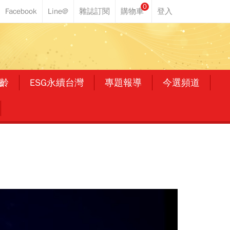
0
齡
ESG永續台灣
專題報導
今選頻道