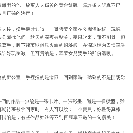
電離開的他，放棄人人稱羨的黃金飯碗，讓許多人訝異不已，
敢且正確的決定！
沒人接，撥手機才知道，二哥帶著全家在公園溜蛇板、玩飄
去公園找他們，秋天的深夜有點冷，寒風吹來，雖不刺骨，但
牽著手，腳下踩著狀似風火輪的飄移板，在溜冰場內盡情享受
或許好玩刺激，但可貴的是，牽著女兒雙手的那份溫暖。
冷的辦公室，手裡握的是滑鼠，回到家時，聽到的不是開朗歡
子們的作品—無論是一張卡片、一張彩畫、還是一個模型，雖
都期待著被拿回家時，有人可以說：「小寶貝，妳畫得真棒！
可惜的是，有些作品始終等不到再簡單不過的一句讚美！