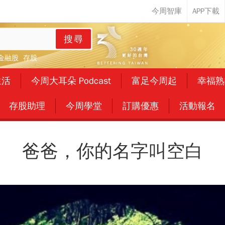
搜尋
金融股
存股
生活
今周大耳朵 Podcast
富足今周起
幸福熟
存股助理
今周學堂
訂購優惠
活動報名
爸爸，你的名字叫空白