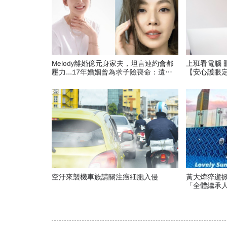
Melody離婚億元身家夫，坦言連約會都
上班看電腦 
壓力...17年婚姻曾為求子險喪命：遺憾
【安心護眼
我們停在分岔路口
PR
空汙來襲機車族請關注癌細胞入侵
黃大煒猝逝
「全體繼承人
年感情零繼