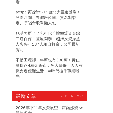
看
aespa演唱會8/11台北大巨蛋登場！
開唱時間、票價座位圖、實名制規
定、演唱會歌單懶人包
兆基怎麼了？包租代管龍頭爆資金缺
口逾百億！董座閃辭、趙姬投資操盤
人失聯…187人組自救會，公司最新
聲明
不是工程師，年薪也有330萬！黃仁
勳指路4種金飯碗：免大學畢、人人有
機會過優渥生活…AI時代搶手職業曝
光
最新文章
/ HOT NEWS /
2026年下半年投資展望：狂熱漲勢 vs