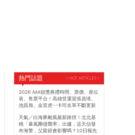
熱門話題
/ HOT ARTICLES /
2026 AAA頒獎典禮時間、票價、座位
表、售票平台！高雄世運迎張員瑛、
池昌旭、金宣虎…卡司名單不斷更新
天氣／白海豚颱風最新路徑！北北基
桃「暴風圈侵襲率」出爐，這天估發
布海警，父親節會影響嗎？10日報先