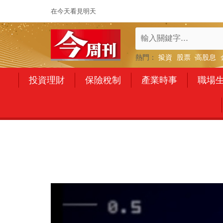
在今天看見明天
熱門：
投資
股票
高股息
投資理財
保險稅制
產業時事
職場