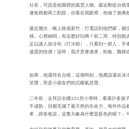
社長，可說是校園裡的風雲人物。最近剛從台積
連爸媽都再三勸阻，但看在我眼裡，他做了個勇
最近幾次，晚上路過新竹，打電話到他們家，都
移。心裡納悶，有這麼好玩嗎？前二周，特別跑
足以讓人加冷筍（打冷顫），只看到一群人，手
速度的快感！這時，我才意會過來，蛇板、飄移
如果，他還待在台積，這個時刻，他應該還在冰
笑聲，而是小朋友們的沉睡氣息聲。
二年前，去拜訪全國101所小學時，看著許多孩
不成熟，但都充滿了最天然的生命力，每件作品
來，跟爸爸說，這隻大象為什麼是藍色的呢？」