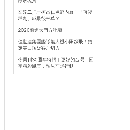
嚴峻現實
友達二把手柯富仁裸辭內幕！「落後
群創」成最後稻草？
2026前進大南方論壇
佳世達集團艦隊無人機小隊起飛！鎖
定美日頂級客戶切入
今周刊30週年特輯｜更好的台灣：回
望精彩風雲，預見前瞻行動