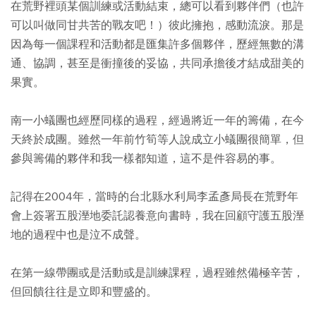
在荒野裡頭某個訓練或活動結束，總可以看到夥伴們（也許
可以叫做同甘共苦的戰友吧！）彼此擁抱，感動流淚。那是
因為每一個課程和活動都是匯集許多個夥伴，歷經無數的溝
通、協調，甚至是衝撞後的妥協，共同承擔後才結成甜美的
果實。
南一小蟻團也經歷同樣的過程，經過將近一年的籌備，在今
天終於成團。雖然一年前竹筍等人說成立小蟻團很簡單，但
參與籌備的夥伴和我一樣都知道，這不是件容易的事。
記得在2004年，當時的台北縣水利局李孟彥局長在荒野年
會上簽署五股溼地委託認養意向書時，我在回顧守護五股溼
地的過程中也是泣不成聲。
在第一線帶團或是活動或是訓練課程，過程雖然備極辛苦，
但回饋往往是立即和豐盛的。