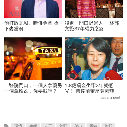
他打敗瓦城、購併金童 搶
殺退「門口野蠻人」 林郭
下麥當勞
文艷37年權力之路
「醫院門口，一個人拿藥另
1.8億罰金坐牢3年就抵
一個拿臉盆，你要載誰？」
光！ 博達前董座葉素菲今
一個計程車司機給我們上了
出監快閃
Ads by
13年的MBA課
環境
生態
志工
荒野
付出
回饋
荒野