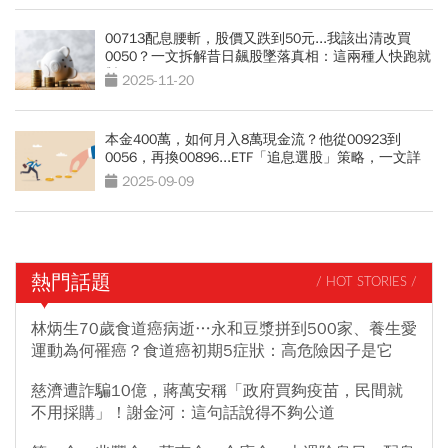
00713配息腰斬，股價又跌到50元...我該出清改買
0050？一文拆解昔日飆股墜落真相：這兩種人快跑就
對了
2025-11-20
本金400萬，如何月入8萬現金流？他從00923到
0056，再換00896...ETF「追息選股」策略，一文詳
解
2025-09-09
熱門話題
/ HOT STORIES /
林炳生70歲食道癌病逝…永和豆漿拼到500家、養生愛
運動為何罹癌？食道癌初期5症狀：高危險因子是它
慈濟遭詐騙10億，蔣萬安稱「政府買夠疫苗，民間就
不用採購」！謝金河：這句話說得不夠公道