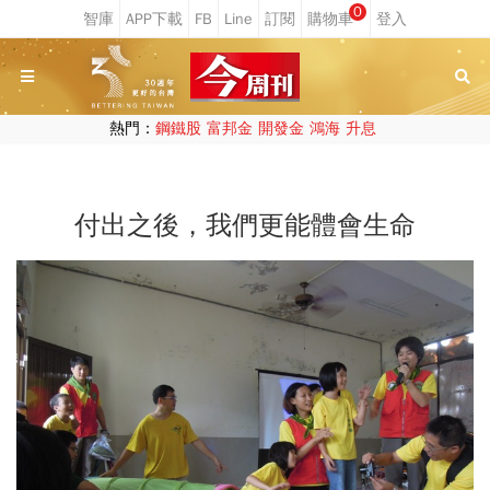
0
熱門：
鋼鐵股
富邦金
開發金
鴻海
升息
付出之後，我們更能體會生命