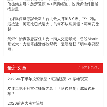
信徒錢去哪？慈濟還原BNT採購經過，他拆解信件批越
描越黑
白海豚停班停課最新！台北最大陣風8-9級、下午2點
最接近…風雨比巴威還大，為何不放颱風假？蔣萬安發
聲
黃崇仁治喪張忠謀任主委…兩人交情曝光！曾說Morris
是老大：力積電能活都他幫我！遺屬發聲「明年定要配
股」
最新文章
/ HOT NEWS /
2026年下半年投資展望：狂熱漲勢 vs 嚴峻現實
友達二把手柯富仁裸辭內幕！「落後群創」成最後稻
草？
2026前進大南方論壇