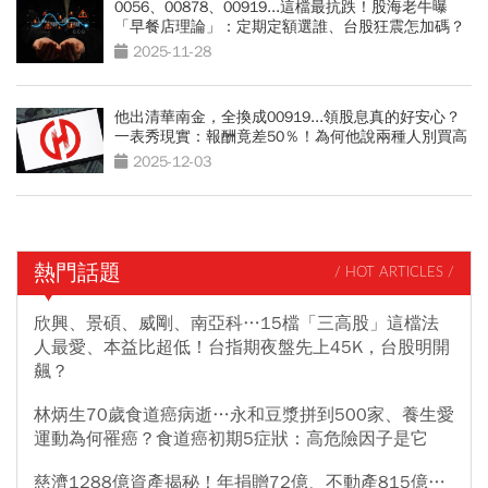
0056、00878、00919...這檔最抗跌！股海老牛曝
「早餐店理論」：定期定額選誰、台股狂震怎加碼？
一文拆解
2025-11-28
他出清華南金，全換成00919...領股息真的好安心？
一表秀現實：報酬竟差50％！為何他說兩種人別買高
股息
2025-12-03
熱門話題
/ HOT ARTICLES /
欣興、景碩、威剛、南亞科…15檔「三高股」這檔法
人最愛、本益比超低！台指期夜盤先上45K，台股明開
飆？
林炳生70歲食道癌病逝…永和豆漿拼到500家、養生愛
運動為何罹癌？食道癌初期5症狀：高危險因子是它
慈濟1288億資產揭秘！年捐贈72億、不動產815億…