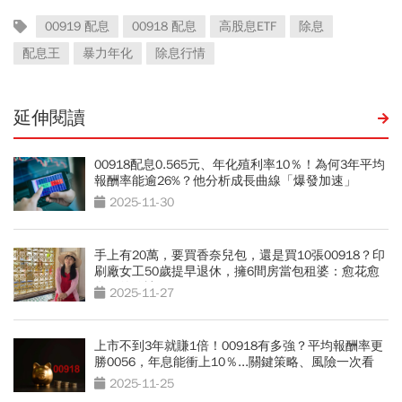
00919 配息
00918 配息
高股息ETF
除息
配息王
暴力年化
除息行情
延伸閱讀
00918配息0.565元、年化殖利率10％！為何3年平均
報酬率能逾26%？他分析成長曲線「爆發加速」
2025-11-30
手上有20萬，要買香奈兒包，還是買10張00918？印
刷廠女工50歲提早退休，擁6間房當包租婆：愈花愈
有錢的秘訣
2025-11-27
上市不到3年就賺1倍！00918有多強？平均報酬率更
勝0056，年息能衝上10％...關鍵策略、風險一次看
2025-11-25