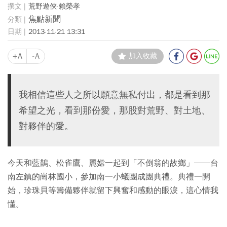
荒野遊俠-賴榮孝
焦點新聞
2013-11-21 13:31
+A
-A
加入收藏
我相信這些人之所以願意無私付出，都是看到那
希望之光，看到那份愛，那股對荒野、對土地、
對夥伴的愛。
今天和藍鵲、松雀鷹、麗嫦一起到「不倒翁的故鄉」──台
南左鎮的崗林國小，參加南一小蟻團成團典禮。典禮一開
始，珍珠貝等籌備夥伴就留下興奮和感動的眼淚，這心情我
懂。