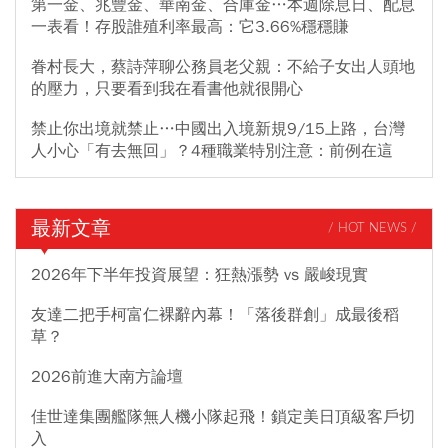
第一金、兆豐金、華南金、合庫金…本週除息日、配息
一表看！存股誰殖利率最高：它3.66%穩穩賺
眷村長大，蔡詩萍聊公務員老父親：不給子女出人頭地
的壓力，只要看到我在看書他就很開心
禁止你出境就禁止…中國出入境新規9/15上路，台灣
人小心「有去無回」？4種職業特別注意：前例在這
最新文章
/ HOT NEWS /
2026年下半年投資展望：狂熱漲勢 vs 嚴峻現實
友達二把手柯富仁裸辭內幕！「落後群創」成最後稻
草？
2026前進大南方論壇
佳世達集團艦隊無人機小隊起飛！鎖定美日頂級客戶切
入