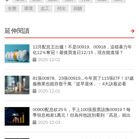
生態
環境
志工
付出
回饋
延伸閱讀
12月配息王出爐！不是00919、00918，這檔暴力年
化12％奪冠！最後買進日12/15，現在能進場？
2025-12-02
81張00878、23張00919...今年買了115張ETF！37歲
服務業也能存股千萬「提早退休」：4大訣竅必看
2025-12-01
00900配息砍25％，手上100張股票該換00919？每
季領息相差1萬元！但為何他說別看到「高息」就出
清？
2025-12-03