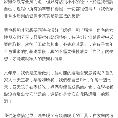
家雖然沒有全身而退，但只有沾到小小的邊……於是我告訴
自己，過程中所有的辛苦和委屈，一切都很值得！（我們家
非常少用到的健保卡其實是最直接的反饋）
我也想和其它想要同時扮演好「媽媽」和「職場」角色的女
性朋友們分享，只要把心態調整好，時時刻刻清楚過程中必
要的取捨，然後「工欲善其事，必先利其器」，在孩子童年
不會重來的打基礎階段，真的不需要犧牲放棄「自己」的夢
想，才能成就家人的快樂和健康！
六年來，我們是怎麼做到，儘可能的遠離食安威脅呢？首先
家人一天三餐，早餐和晚餐，我們都自己DIY，午餐一週七
天，四天孩子在學校吃，媽媽帶便當或偶爾外食，在學校餐
點沒有爆出食安問題前，這部份是食安自救防護唯一的漏
洞！
我們怎麼搞定早、晚餐呢？有幾個聰明的工具，在效率的考