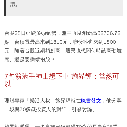
議。
台股28日延續多頭氣勢，盤中再度創新高32706.72
點，台積電最高來到1810元，聯發科也來到1800
元，隨著台股近期頻創高，股民也想問何時該高歌離
席、還是要繼續抱股？
7旬翁滿手神山想下車 施昇輝：當然可
以
理財專家「樂活大叔」施昇輝就在
臉書發文
，他分享
一段與70多歲投資人的對話，引發討論。
施昇輝透露，一名自稱已經超過70歲的長者私訊問