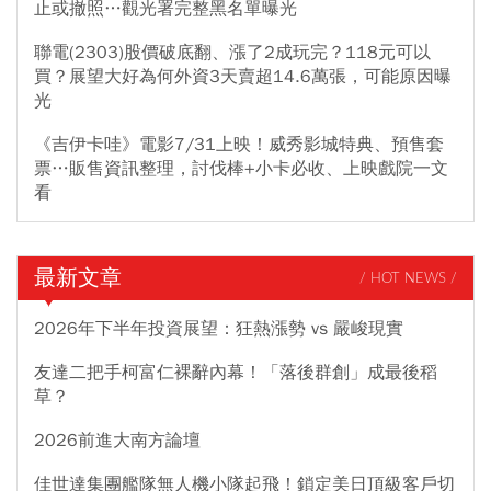
止或撤照…觀光署完整黑名單曝光
聯電(2303)股價破底翻、漲了2成玩完？118元可以
買？展望大好為何外資3天賣超14.6萬張，可能原因曝
光
《吉伊卡哇》電影7/31上映！威秀影城特典、預售套
票…販售資訊整理，討伐棒+小卡必收、上映戲院一文
看
最新文章
/ HOT NEWS /
2026年下半年投資展望：狂熱漲勢 vs 嚴峻現實
友達二把手柯富仁裸辭內幕！「落後群創」成最後稻
草？
2026前進大南方論壇
佳世達集團艦隊無人機小隊起飛！鎖定美日頂級客戶切