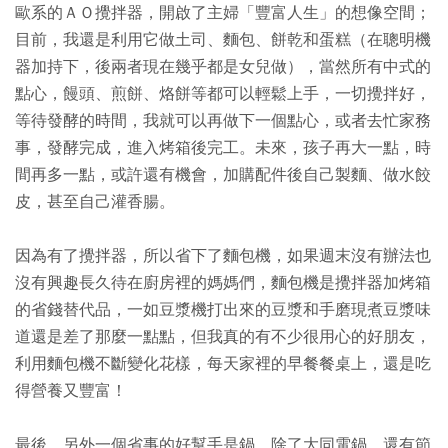
歐系的ＡＯ攪拌器，開啟了主婦「豐富人生」的想像空間；
目前，我還是利用它做土司、麵包、餅乾和蛋糕（在聰明機
器加持下，後兩者現在幾乎都是女兒做），當然所有中式的
點心，饅頭、煎餅、烙餅等都可以輕鬆上手，一切攪拌好，
等待發酵的時間，我就可以再做下一個點心，或者去忙家務
事，發酵完成，進入烤箱後完工。未來，孩子再大一點，時
間再多一點，或許還有機會，加購配件後自己製麵、做水餃
皮，甚至自己灌香腸。
因為有了攪拌器，所以省下了麵包機，如果週末沒有辦法也
沒有興趣長久待在廚房裡的媽媽們，麵包機是攪拌器加烤箱
的省錢替代品，一如豆漿機打出來的豆漿和手磨現煮豆漿味
道還是差了那麼一點點，但我真的有不少很用心的好朋友，
利用麵包機不斷變化花樣，每天家裡的早餐餐桌上，還是吃
得營養又豐富！
最後，另外一個省事的好幫手是鍋，除了大同電鍋，還有節