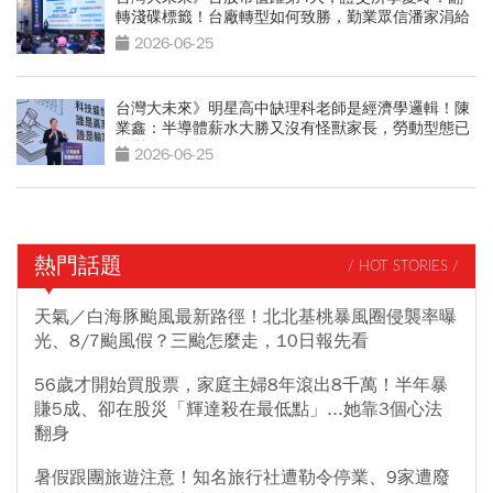
轉淺碟標籤！台廠轉型如何致勝，勤業眾信潘家涓給
3策略
2026-06-25
台灣大未來》明星高中缺理科老師是經濟學邏輯！陳
業鑫：半導體薪水大勝又沒有怪獸家長，勞動型態已
轉變
2026-06-25
熱門話題
/ HOT STORIES /
天氣／白海豚颱風最新路徑！北北基桃暴風圈侵襲率曝
光、8/7颱風假？三颱怎麼走，10日報先看
56歲才開始買股票，家庭主婦8年滾出8千萬！半年暴
賺5成、卻在股災「輝達殺在最低點」...她靠3個心法
翻身
暑假跟團旅遊注意！知名旅行社遭勒令停業、9家遭廢