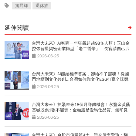
施昇輝
退休族
延伸閱讀
台灣大未來》AI智商一年狂飆超越98％人類！玉山金
控張智星揭密企業轉型「老二哲學」：長官請自己卯
下去玩AI
2026-06-25
台灣大未來》AI能給標準答案，卻給不了靈魂！從國
門地標到文化共創...台灣如何靠文化ESG打贏全球競
爭？
2026-06-25
台灣大未來》抓緊未來18個月賺錢機會！永豐金黃蔭
基喊股票1張不能賣：金融股是愛馬仕品質、無印良
品價格
2026-06-25
台灣大未來》台股市值躍第4大，證交所李愛玲：翻