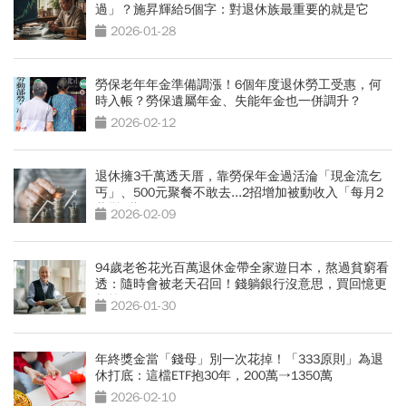
過」？施昇輝給5個字：對退休族最重要的就是它
2026-01-28
勞保老年年金準備調漲！6個年度退休勞工受惠，何
時入帳？勞保遺屬年金、失能年金也一併調升？
2026-02-12
退休擁3千萬透天厝，靠勞保年金過活淪「現金流乞
丐」、500元聚餐不敢去...2招增加被動收入「每月2
萬變7萬」
2026-02-09
94歲老爸花光百萬退休金帶全家遊日本，熬過貧窮看
透：隨時會被老天召回！錢躺銀行沒意思，買回憶更
划算
2026-01-30
年終獎金當「錢母」別一次花掉！「333原則」為退
休打底：這檔ETF抱30年，200萬→1350萬
2026-02-10