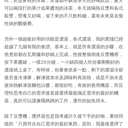
吃，於是家裡的冰箱，永遠都不缺當季天然好喝飲品，夏天
可以喝現打的果汁或果醬泡的冰茶，冬天就喝熱豆漿和各式
縠漿，營養又好喝，省下來的不只飲料錢，還有未來莫名慢
性病的醫藥費。
另外一個超級好用的功能是濃湯，各式濃湯，我的實踐已經
超越了九陽有限的食譜。基本上，就是所有濃湯的步驟，在
熬煮前都在瓦斯爐和炒鍋上完成，然後整個倒進豆漿機裡，
按下果醬鍵，一樣25分鐘，一小鍋四個人吃份量剛剛好的
濃湯就上桌了。有時候，份量會抓多一點，剩下的濃湯冷卻
後丟進冷凍庫，解凍後加水及調味料再加熱，或是不加水直
接加熱解凍當麵包沾醬，都很好吃，有效的善用機器，而且
理性思考自己的需求後直接選擇最能滿足需求的最好的機
器，真的可以讓兼職媽媽的工作，運作的如魚得水。
除了豆漿機，攪拌器也是我考慮許久後下手的好物，秉持同
樣的「只買符合自己需求的最好東西」原則，我最後選擇了