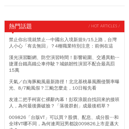
熱門話題
/ HOT ARTICLES /
禁止你出境就禁止…中國出入境新規9/15上路，台灣
人小心「有去無回」？4種職業特別注意：前例在這
漢光演習斷網、防空演習時間！影響範圍、交通異動…
捷運台鐵高鐵公車停駛？城鎮韌性演習不配合最高罰
15萬
天氣／白海豚颱風最新路徑！北北基桃暴風圈侵襲率曝
光、8/7颱風假？三颱怎麼走，10日報先看
友達二把手柯富仁裸辭內幕！彭双浪親自找回來的接班
人，為何最後撕破臉？「落後群創」成最後稻草？
009826「台版VT」可以買？股價、配息、成分股…和
全球VT哪不同，為何連周冠男都說009826上市是邁大