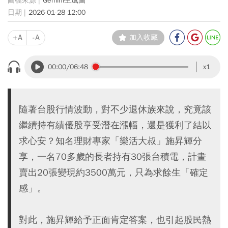
Gemini生成圖
2026-01-28 12:00
+A
-A
加入收藏
00:00
/06:48
x1
隨著台股行情波動，對不少退休族來說，究竟該
繼續持有績優股享受潛在漲幅，還是獲利了結以
求心安？知名理財專家「樂活大叔」施昇輝分
享，一名70多歲的長者持有30張台積電，計畫
賣出20張變現約3500萬元，只為求餘生「確定
感」。
對此，施昇輝給予正面肯定答案，也引起股民熱