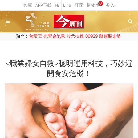
0
熱門：
台積電
兆豐金配息
股票抽籤
00929
航運股走勢
<職業婦女自救>聰明運用科技，巧妙避
開食安危機！