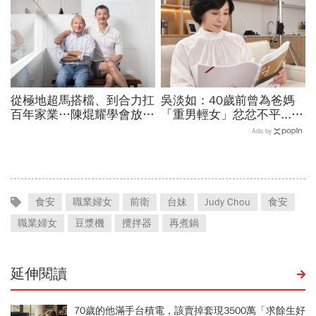
從極地超馬搭檔、到合力扛
吳淡如：40歲前曾為爸媽
百年家業…陳焜耀學會放
「重男輕女」忿忿不平...弟
手、陳彥誠拼出第二成長曲
弟的抱怨讓我領悟「被重視
Ads by
線！一窺合隆毛廠接班學
的兒子過得沒比較快樂」
食安
職業婦女
前衛
台妹
Judy Chou
食安
職業婦女
豆漿機
攪拌器
再煮鍋
延伸閱讀
70歲的他滿手台積電，該賣掉套現3500萬「求餘生好