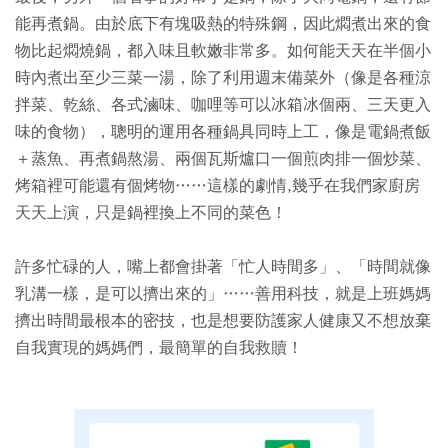
能再煮鍋。由於底下有塊吸熱的特殊鋼，因此燜煮出來的食
物比起燜燒鍋，都入味且軟嫩非常多。如何能天天在半個小
時內煮出至少三菜一湯，除了利用週末備菜外（像是各種涼
拌菜、乾絲、各式滷味、咖哩等可以冰箱冰個兩、三天更入
味的食物），聰明的運用各種鍋具同時上工，像是電鍋煮飯
＋蒸魚、再煮鍋熬湯、兩個瓦斯爐口一個煎肉排一個炒菜、
烤箱裡可能還有個烤物……這樣的劇情,幾乎在我們家廚房
天天上演，只是鍋裡換上不同的菜色！
許多忙碌的人，嘴上都會掛著「忙人時間多」、「時間就像
乳溝一樣，是可以擠出來的」……善用科技，就是上班媽媽
擠出時間最根本的密技，也是想要防護家人健康又不想放棄
自我實現的媽媽們，最簡單的自我救贖！