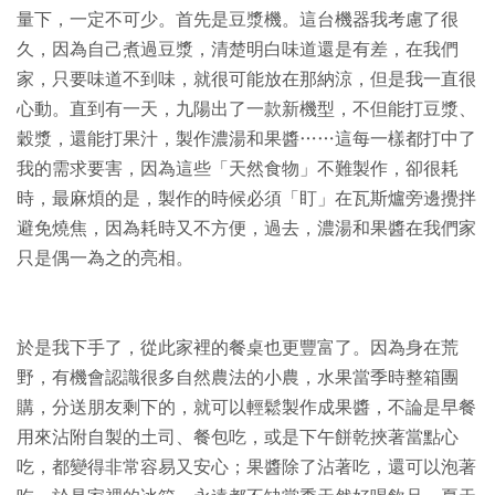
量下，一定不可少。首先是豆漿機。這台機器我考慮了很
久，因為自己煮過豆漿，清楚明白味道還是有差，在我們
家，只要味道不到味，就很可能放在那納涼，但是我一直很
心動。直到有一天，九陽出了一款新機型，不但能打豆漿、
穀漿，還能打果汁，製作濃湯和果醬……這每一樣都打中了
我的需求要害，因為這些「天然食物」不難製作，卻很耗
時，最麻煩的是，製作的時候必須「盯」在瓦斯爐旁邊攪拌
避免燒焦，因為耗時又不方便，過去，濃湯和果醬在我們家
只是偶一為之的亮相。
於是我下手了，從此家裡的餐桌也更豐富了。因為身在荒
野，有機會認識很多自然農法的小農，水果當季時整箱團
購，分送朋友剩下的，就可以輕鬆製作成果醬，不論是早餐
用來沾附自製的土司、餐包吃，或是下午餅乾挾著當點心
吃，都變得非常容易又安心；果醬除了沾著吃，還可以泡著