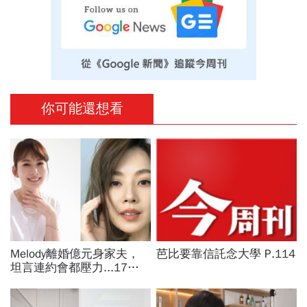
你可能還想看
Melody離婚億元身家夫，
芭比要靠信託念大學 P.114
坦言連約會都壓力...17年
婚姻曾為求子險喪命：遺憾
我們停在分岔路口