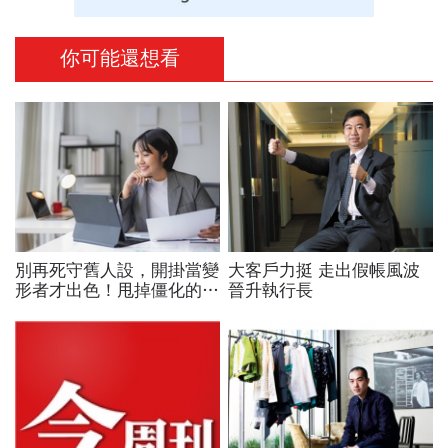
你可能還想看
別再死守舊人設，開掛當變
大客戶力挺 走出假帳風波
形者才出色！甩掉僵化的
晉升執行長
「做自己」，用「隨機應
變」解鎖職涯