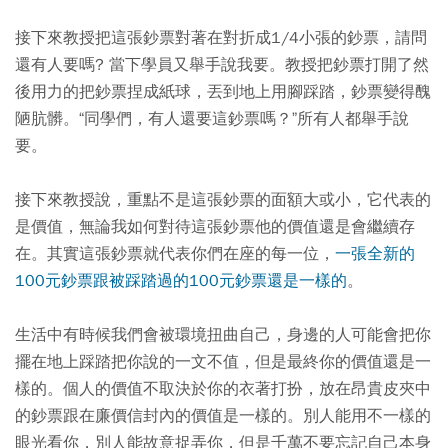
接下來教授把這張鈔票對著在對折成1/4小張的鈔票，請問
還有人要嗎? 當下學員又舉手說我要。教授把鈔票打開了然
後用力的把鈔票捏成紙球，丟到地上用腳踩踏，鈔票變得醜
陋肮髒。“同學們，有人還要這鈔票嗎？”所有人都舉手說
要。
接下來教授說，重點不是這張鈔票的面額大或小，它代表的
是價值，無論我如何對待這張鈔票他的價值還是會繼續存
在。其實這張鈔票就代表你們在座的每一位，
一張全新的
100元鈔票跟被踩踏過的100元鈔票還是一樣的
。
生活中有時候我們會被環境扭曲自己，身邊的人可能會把你
擺在地上踩踏把你說的一文不值，但是最終你的價值還是一
樣的。
個人的價值不取決於你的衣著打扮，放在昂貴皮夾中
的鈔票跟在廉價信封內的價值是一樣的。別人能用不一樣的
眼光看你，別人能故意捉弄你，但是千萬不要忘記自己本身