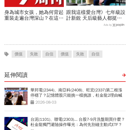
身為城市女孩，她為何背起
跟我這樣愛台灣》七年級設
重裝走遍台灣深山？在這座
計新銳 天后級藝人都挺他
世界少見的高山島嶼，她找
陳劭彥孵品牌 勇闖倫敦時
Ads by
到人生答案
尚圈
價值
失敗
自信
價值
失敗
自信
延伸閱讀
華邦電(2344)、南亞科(2408)、旺宏(2337)第二根漲
停穩了？記憶體股只能挑一檔挑誰，杜金龍2理由喊
選它
2026-08-03
台泥(1101)、聯電(2303)... 台股7-9月洗盤期買什麼？
杜金龍獨門避險操作曝光：為何先別碰主動式ETF？