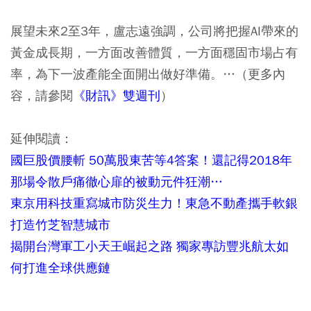
展望未來2至3年，盧志遠強調，公司將把握AI帶來的
黃金成長期，一方面改善體質，一方面穩固市場占有
率，為下一波產能全面開出做好準備。…（更多內
容，請參閱
《財訊》雙週刊
）
延伸閱讀：
國巨股價腰斬 50萬股東苦等4答案！還記得2018年
那場令散戶痛徹心扉的被動元件狂潮…
東京用科技重寫城市防災生力！東急不動產攜手軟銀
打造竹芝智慧城市
揭開台灣軍工小天王崛起之路 獨家專訪豐兆航太如
何打進全球供應鏈