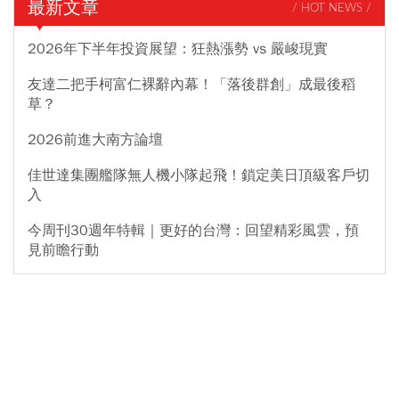
最新文章
/ HOT NEWS /
2026年下半年投資展望：狂熱漲勢 vs 嚴峻現實
友達二把手柯富仁裸辭內幕！「落後群創」成最後稻
草？
2026前進大南方論壇
佳世達集團艦隊無人機小隊起飛！鎖定美日頂級客戶切
入
今周刊30週年特輯｜更好的台灣：回望精彩風雲，預
見前瞻行動