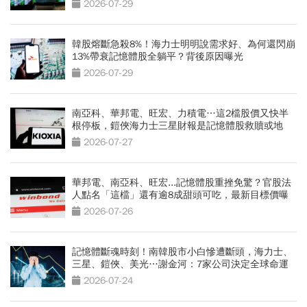
2026-07-29
韓股熔斷急殺8%！海力士明明說需求好、為何還閃崩
13%帶衰記憶體股全躺平？背後原因曝光
2026-07-29
南亞科、華邦電、旺宏、力積電…這2檔股價又快半
根停板，鎧俠海力士三星財報是記憶體股救贖或地
獄？
2026-07-27
華邦電、南亞科、旺宏...記憶體股重挫免驚？官股法
人點名「這檔」還有逾8成甜頭可吃，最新目標價曝
光
2026-07-26
記憶體斷魂時刻！南韓股市小白慘遭斷頭，海力士、
三星、鎧俠、美光…謝金河：7家公司決定全球命運
2026-07-24