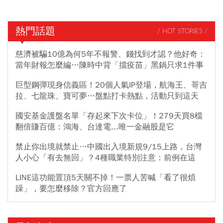
熱門話題
/ HOT STORIES /
慈濟被騙10億為何5年不報警、錢找到才認？他好奇：
當年財報怎麼編…陳時中背「擋疫苗」黑鍋只求1件事
巨型鋼彈現身信義區！20個人氣IP登場，航海王、哥吉
拉、七龍珠、寶可夢…盤點打卡熱點，活動只到這天
國安基金護盤名單「存起來下次卡位」！279天買8檔
翻倍賺百億：鴻海、台達電...唯一金融股是它
禁止你出境就禁止…中國出入境新規9/15上路，台灣
人小心「有去無回」？4種職業特別注意：前例在這
LINE這功能置頂5天關不掉！一票人苦喊「看了很煩
躁」，要怎麼移除？官方回應了