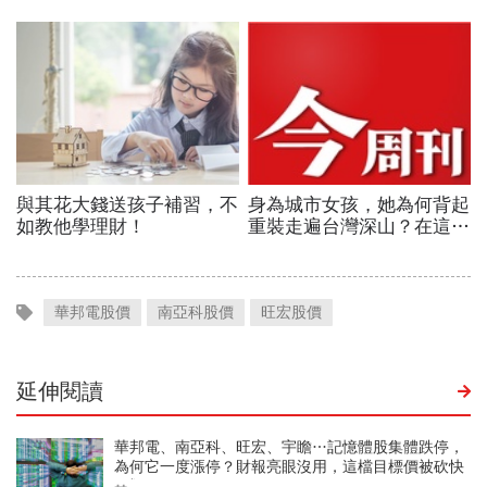
華邦電股價
南亞科股價
旺宏股價
延伸閱讀
華邦電、南亞科、旺宏、宇瞻…記憶體股集體跌停，
為何它一度漲停？財報亮眼沒用，這檔目標價被砍快
3成