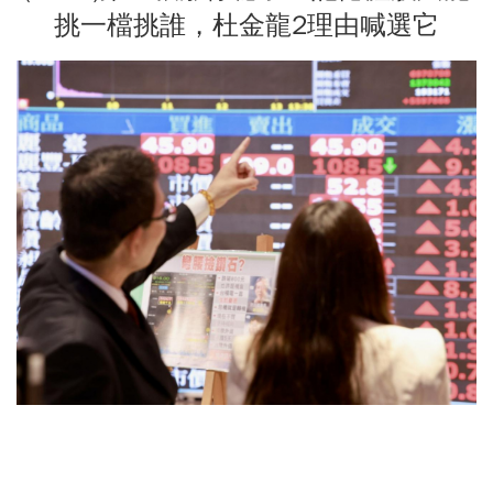
挑一檔挑誰，杜金龍2理由喊選它