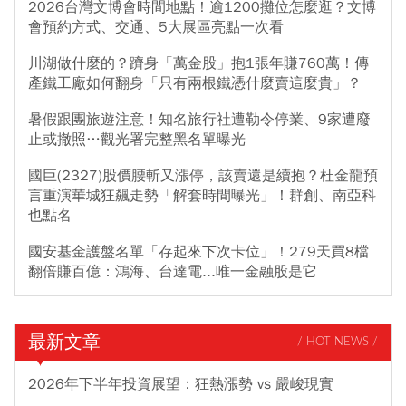
2026台灣文博會時間地點！逾1200攤位怎麼逛？文博
會預約方式、交通、5大展區亮點一次看
川湖做什麼的？躋身「萬金股」抱1張年賺760萬！傳
產鐵工廠如何翻身「只有兩根鐵憑什麼賣這麼貴」？
暑假跟團旅遊注意！知名旅行社遭勒令停業、9家遭廢
止或撤照…觀光署完整黑名單曝光
國巨(2327)股價腰斬又漲停，該賣還是續抱？杜金龍預
言重演華城狂飆走勢「解套時間曝光」！群創、南亞科
也點名
國安基金護盤名單「存起來下次卡位」！279天買8檔
翻倍賺百億：鴻海、台達電...唯一金融股是它
最新文章
/ HOT NEWS /
2026年下半年投資展望：狂熱漲勢 vs 嚴峻現實