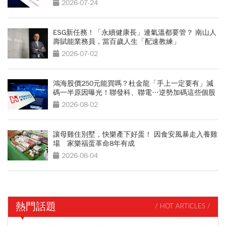
2026-07-24
ESG新任務！「永續健康長」連氣溫都要管？ 南山人
壽賦能業務員，當百歲人生「配速教練」
2026-07-02
鴻海股價250元能買嗎？杜金龍「手上一定要有」減
碼一半原因曝光！聯發科、聯電…逆勢加碼這些個股
2026-08-02
讓母雞住別墅，快樂產下好蛋！ 因食安風暴走入養雞
場 家樂福蛋革命8年有成
2026-06-04
熱門話題
/ HOT ARTICLES /