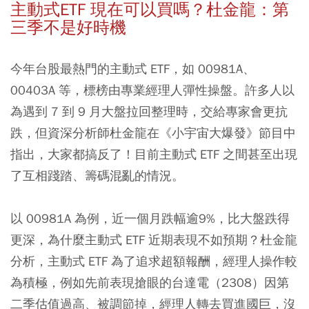
主動式ETF 現在可以買嗎？杜金龍：第
三季不是好時機
今年台股最熱門的主動式 ETF，如 00981A、
00403A 等，標榜由專業經理人彈性操盤。許多人以
為遇到 7 到 9 月大盤拉回整理時，交給專家會更抗
跌，但資深分析師杜金龍在《小宇宙大爆發》節目中
指出，大家都搞反了！目前主動式 ETF 之間甚至出現
了互相踐踏、籌碼混亂的情況。
以 00981A 為例，近一個月跌幅逾9%，比大盤跌得
更深，為什麼主動式 ETF 近期表現不如預期？杜金龍
分析，主動式 ETF 為了追求超額報酬，經理人操作較
為積極，例如先前表現搶眼的台達電（2308）因第
二季估值過高、被調節掉，經理人轉去買進國巨，沒