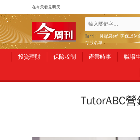
在今天看見明天
熱門：
月配息etf
勞保退休
存股名單
投資理財
保險稅制
產業時事
職場
TutorA