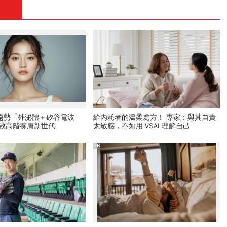
新趨勢「外泌體＋矽谷電波
給內耗者的溫柔處方！ 專家：與其自責
開啟高階養膚新世代
太敏感，不如用 VSAI 理解自己
PR