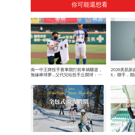
你可能還想看
PR
南一中王牌投手賽事開打前車禍驟逝，
2026美肌
無緣棒球夢...父代兒站投手丘開球：他
X」聯手，
是我的榮耀
PR