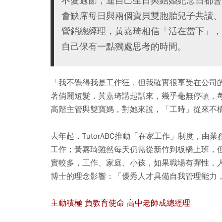
不愛過節，連自己生日與結婚紀念日都會
會缺席每日與兩個寶貝雙胞胎兒子共讀、遊
營銷總經理，黃嘉琦相信「活在當下」，
自己保有一點獨處思考的時間。
「我不覺得我是工作狂，但我確實很享受在公司
著俏麗短髮，黃嘉琦講起話來，幾乎毫無停頓，
高階主管與雙寶媽，對她來說，「工時」從來不
去年起，TutorABC推動「在家工作」制度，
工作；黃嘉琦雖然每天仍需從新竹到板橋上班，
實較多，工作、家庭、小孩，如果職場有彈性，人才就
博士的理念影響：「優秀人才具備自我管理能力
主動積極 負教育使命 高中老師成總經理