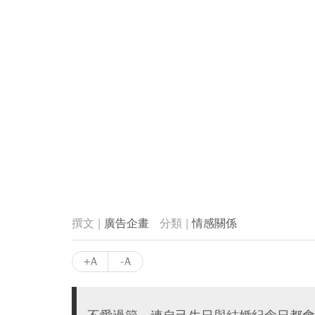
廣告企畫
情感關係
+A
-A