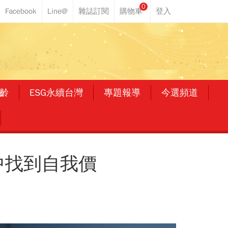
0
齡
ESG永續台灣
專題報導
今選頻道
作中找到自我價