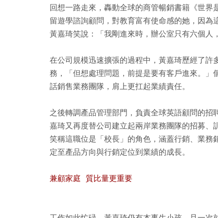
回想一路走來，轟動全球的商管暢銷書籍《世界
留遊學諮詢顧問，對教育富有使命感的她，因為這本
黃嘉琦笑說：「我剛進來時，辦公室只有六個人
在公司規模迅速擴張的過程中，黃嘉琦歷經了許
務，「但想處理問題，前提是要有客戶進來。」個性
話銷售業務團隊，肩上更扛起業績責任。
之後轉調產品管理部門，負責全球英語顧問的招
嘉琦又再度替公司建立起兩岸業務團隊的招募、訓
笑稱這職位是「校長」的角色，涵蓋行銷、業務銷
定至產品方向與行銷定位到業績的成長。
兼顧家庭 質比量更重要
工作如此忙碌，黃嘉琦仍有本事生小孩，且一次