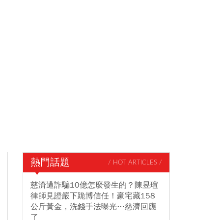
熱門話題
/ HOT ARTICLES /
慈濟遭詐騙10億怎麼發生的？陳昱瑄
律師見證嚴下跪博信任！豪宅藏158
公斤黃金，洗錢手法曝光…慈濟回應
了