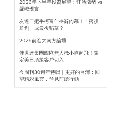
2026年下半年投資展望：狂熱漲勢 vs
嚴峻現實
友達二把手柯富仁裸辭內幕！「落後
群創」成最後稻草？
2026前進大南方論壇
佳世達集團艦隊無人機小隊起飛！鎖
定美日頂級客戶切入
今周刊30週年特輯｜更好的台灣：回
望精彩風雲，預見前瞻行動