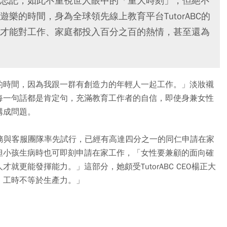
忘記，如此不重視世人眼中的「重大時刻」，但絕不
樂的時間，身為全球領先線上教育平台TutorABC的
才能對工作、家庭都投入百分之百的熱情，甚至還為
的時間，因為我跟一群有創造力的年輕人一起工作。」淡妝襯
每一句話都是肯定句，充滿教育工作者的自信，即使身兼女性
構成問題。
由業務與客服團隊率先試行，已經有高達四分之一的同仁申請在家
但小孩生病時也可即刻申請在家工作，「女性要兼顧的面向確
更能發揮能力。」這部分，她頗受TutorABC CEO楊正大
，工時不等於生產力。」