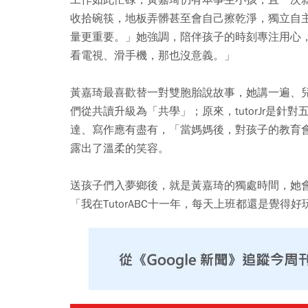
收拾碗筷，地板弄髒甚至會自己擦乾淨，獨立自
量更重要。」她強調，陪伴孩子的時刻專注用心
看電視、滑手機，那也沒意義。」
黃嘉琦最喜歡替一對雙胞胎說故事，她講一遍、
們從共讀升級為「共學」；原來，tutorJr是
達、寫作應有盡有，「當媽媽後，對孩子的教育
露出了溫柔的笑容。
送孩子們入夢鄉後，就是黃嘉琦的獨處時間，她
「我在TutorABC十一年，每天上班都還是覺