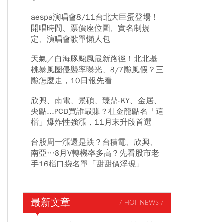
aespa演唱會8/11台北大巨蛋登場！
開唱時間、票價座位圖、實名制規
定、演唱會歌單懶人包
天氣／白海豚颱風最新路徑！北北基
桃暴風圈侵襲率曝光、8/7颱風假？三
颱怎麼走，10日報先看
欣興、南電、景碩、臻鼎-KY、金居、
尖點...PCB買誰最賺？杜金龍點名「這
檔」爆炸性強漲，11月末升段首選
台股周一漲還是跌？台積電、欣興、
南亞…8月V轉機率多高？先看股市老
手16檔口袋名單「甜甜價浮現」
最新文章
/ HOT NEWS /