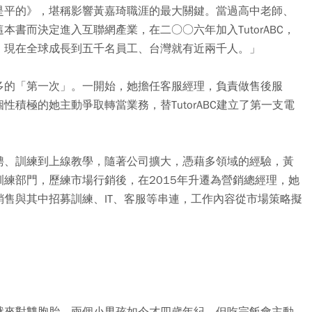
是平的》，堪稱影響黃嘉琦職涯的最大關鍵。當過高中老師、
書而決定進入互聯網產業，在二○○六年加入TutorABC，
，現在全球成長到五千名員工、台灣就有近兩千人。」
多的「第一次」。一開始，她擔任客服經理，負責做售後服
積極的她主動爭取轉當業務，替TutorABC建立了第一支電
聘、訓練到上線教學，隨著公司擴大，憑藉多領域的經驗，黃
練部門，歷練市場行銷後，在2015年升遷為營銷總經理，她
售與其中招募訓練、IT、客服等串連，工作內容從市場策略擬
就來對雙胞胎，兩個小男孩如今才四歲年紀，但吃完飯會主動