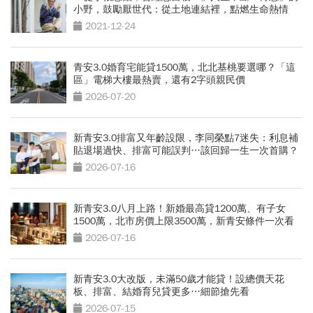
小野，鼓勵厭世代：從土地連結裡，點燃生命熱情
2021-12-24
青安3.0婚育宅能貸1500萬，北北基桃要選哪？「這
區」電梯大樓最熱賣，還有2字頭親民價
2026-07-20
新青安3.0排富又年齡設限，李同榮點7迷失：利息補
貼退場過快、排富可能誤判…該回歸一生一次首購？
2026-07-16
新青安3.0八月上路！新婚最高貸1200萬、有子女
1500萬，北市房價上限3500萬，新青安條件一次看
2026-07-16
新青安3.0大改版，未滿50歲才能貸！設總價天花
板、排富、結婚育兒貸更多…細節搶先看
2026-07-15