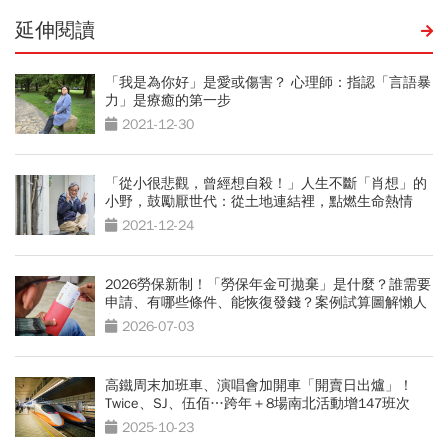
延伸閱讀
「我是為你好」是愛或傷害？ 心理師：指認「言語暴
力」是療癒的第一步
2021-12-30
「從小很悲觀，曾經想自殺！」人生不斷「肖想」的
小野，鼓勵厭世代：從土地連結裡，點燃生命熱情
2021-12-24
2026勞保新制！「勞保年金可拋棄」是什麼？誰需要
申請、有哪些條件、能恢復發錢？案例試算圖解懶人
包
2026-07-03
高鐵周末加班車、演唱會加開車「開賣日出爐」！
Twice、SJ、伍佰…跨年＋8場南北活動增147班次
2025-10-23