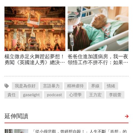
我是為你好
言語暴力
精神虐待
界線
情緒
責任
gaselight
podcast
心理學
王力宏
李靚蕾
延伸閱讀
「從小很悲觀，曾經想自殺！」人生不斷「肖想」的