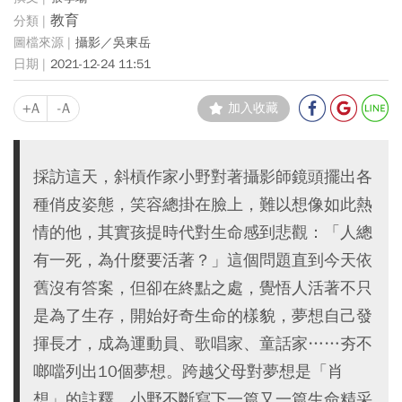
教育
攝影／吳東岳
2021-12-24 11:51
+A
-A
加入收藏
採訪這天，斜槓作家小野對著攝影師鏡頭擺出各
種俏皮姿態，笑容總掛在臉上，難以想像如此熱
情的他，其實孩提時代對生命感到悲觀：「人總
有一死，為什麼要活著？」這個問題直到今天依
舊沒有答案，但卻在終點之處，覺悟人活著不只
是為了生存，開始好奇生命的樣貌，夢想自己發
揮長才，成為運動員、歌唱家、童話家……夯不
啷噹列出10個夢想。跨越父母對夢想是「肖
想」的註釋，小野不斷寫下一篇又一篇生命精采