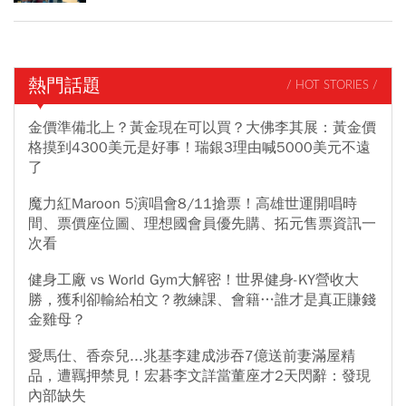
熱門話題
/ HOT STORIES /
金價準備北上？黃金現在可以買？大佛李其展：黃金價
格摸到4300美元是好事！瑞銀3理由喊5000美元不遠
了
魔力紅Maroon 5演唱會8/11搶票！高雄世運開唱時
間、票價座位圖、理想國會員優先購、拓元售票資訊一
次看
健身工廠 vs World Gym大解密！世界健身-KY營收大
勝，獲利卻輸給柏文？教練課、會籍…誰才是真正賺錢
金雞母？
愛馬仕、香奈兒...兆基李建成涉吞7億送前妻滿屋精
品，遭羈押禁見！宏碁李文詳當董座才2天閃辭：發現
內部缺失