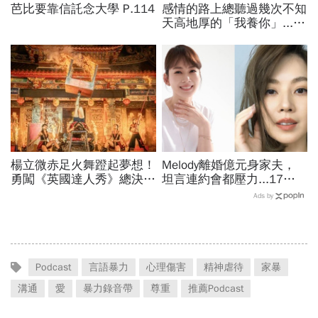
芭比要靠信託念大學 P.114
感情的路上總聽過幾次不知
天高地厚的「我養你」....
但長大後我才明白，只有爸
爸說的那句最真
楊立微赤足火舞蹬起夢想！
Melody離婚億元身家夫，
勇闖《英國達人秀》總決
坦言連約會都壓力...17年
賽，喜悅背後苦藏23年汗
婚姻曾為求子險喪命：遺憾
Ads by
與淚：我想一路舞到99歲
我們停在分岔路口
Podcast
言語暴力
心理傷害
精神虐待
家暴
溝通
愛
暴力錄音帶
尊重
推薦Podcast