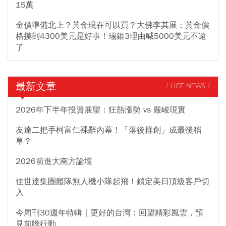
15萬
金價準備北上？黃金現在可以買？大佛李其展：黃金價
格摸到4300美元是好事！瑞銀3理由喊5000美元不遠
了
最新文章
/ HOT NEWS /
2026年下半年投資展望：狂熱漲勢 vs 嚴峻現實
友達二把手柯富仁裸辭內幕！「落後群創」成最後稻
草？
2026前進大南方論壇
佳世達集團艦隊無人機小隊起飛！鎖定美日頂級客戶切
入
今周刊30週年特輯｜更好的台灣：回望精彩風雲，預
見前瞻行動