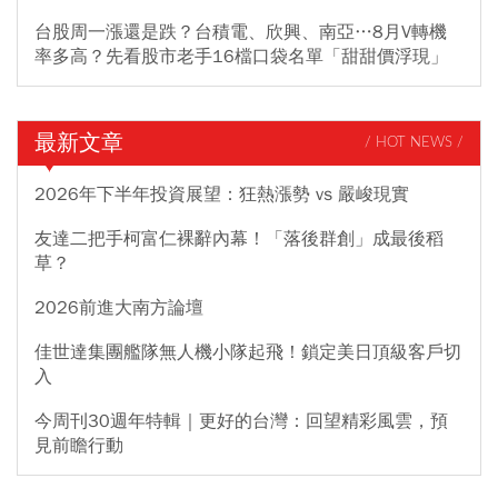
台股周一漲還是跌？台積電、欣興、南亞…8月V轉機
率多高？先看股市老手16檔口袋名單「甜甜價浮現」
最新文章
/ HOT NEWS /
2026年下半年投資展望：狂熱漲勢 vs 嚴峻現實
友達二把手柯富仁裸辭內幕！「落後群創」成最後稻
草？
2026前進大南方論壇
佳世達集團艦隊無人機小隊起飛！鎖定美日頂級客戶切
入
今周刊30週年特輯｜更好的台灣：回望精彩風雲，預
見前瞻行動