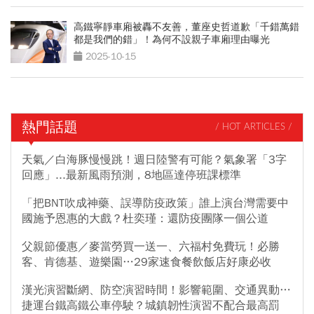
高鐵寧靜車廂被轟不友善，董座史哲道歉「千錯萬錯
都是我們的錯」！為何不設親子車廂理由曝光
2025-10-15
熱門話題
/ HOT ARTICLES /
天氣／白海豚慢慢跳！週日陸警有可能？氣象署「3字
回應」...最新風雨預測，8地區達停班課標準
「把BNT吹成神藥、誤導防疫政策」誰上演台灣需要中
國施予恩惠的大戲？杜奕瑾：還防疫團隊一個公道
父親節優惠／麥當勞買一送一、六福村免費玩！必勝
客、肯德基、遊樂園…29家速食餐飲飯店好康必收
漢光演習斷網、防空演習時間！影響範圍、交通異動…
捷運台鐵高鐵公車停駛？城鎮韌性演習不配合最高罰