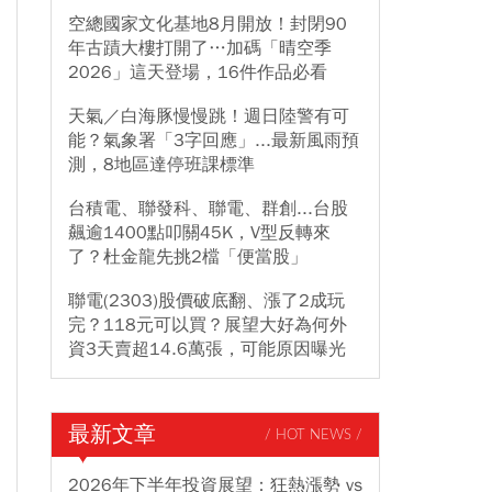
空總國家文化基地8月開放！封閉90
年古蹟大樓打開了…加碼「晴空季
2026」這天登場，16件作品必看
天氣／白海豚慢慢跳！週日陸警有可
能？氣象署「3字回應」...最新風雨預
測，8地區達停班課標準
台積電、聯發科、聯電、群創...台股
飆逾1400點叩關45K，V型反轉來
了？杜金龍先挑2檔「便當股」
聯電(2303)股價破底翻、漲了2成玩
完？118元可以買？展望大好為何外
資3天賣超14.6萬張，可能原因曝光
最新文章
/ HOT NEWS /
2026年下半年投資展望：狂熱漲勢 vs