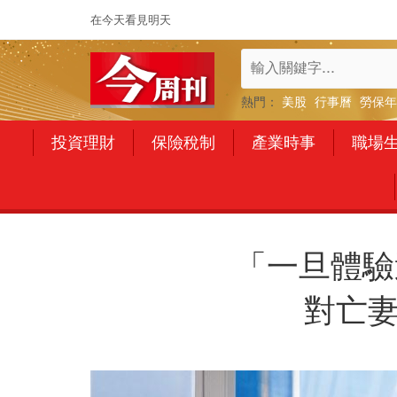
在今天看見明天
熱門：
美股
行事曆
勞保年
投資理財
保險稅制
產業時事
職場
「一旦體驗
對亡妻