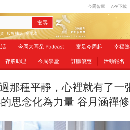
搜尋
資
股票抽籤
房地產
生活
今周大耳朵 Podcast
富足今周起
幸福熟
存股助理
今周學堂
訂購優惠
活動報名
過那種平靜，心裡就有了一張
的思念化為力量 谷月涵禪