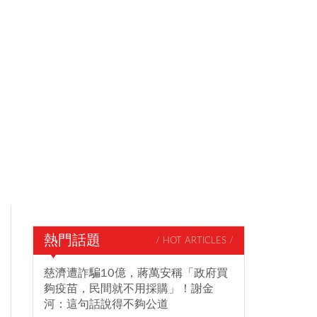
熱門話題
/ HOT ARTICLES /
慈濟遭詐騙10億，蔣萬安稱「政府買
夠疫苗，民間就不用採購」！謝金
河：這句話說得不夠公道