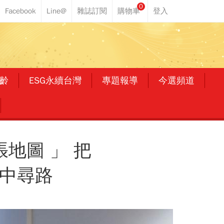
0
齡
ESG永續台灣
專題報導
今選頻道
地圖 」 把
修中尋路