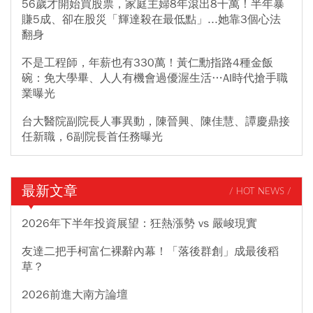
56歲才開始買股票，家庭主婦8年滾出8千萬！半年暴
賺5成、卻在股災「輝達殺在最低點」...她靠3個心法
翻身
不是工程師，年薪也有330萬！黃仁勳指路4種金飯
碗：免大學畢、人人有機會過優渥生活…AI時代搶手職
業曝光
台大醫院副院長人事異動，陳晉興、陳佳慧、譚慶鼎接
任新職，6副院長首任務曝光
最新文章
/ HOT NEWS /
2026年下半年投資展望：狂熱漲勢 vs 嚴峻現實
友達二把手柯富仁裸辭內幕！「落後群創」成最後稻
草？
2026前進大南方論壇