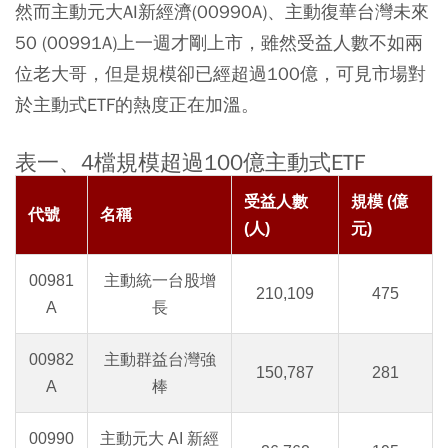
然而主動元大AI新經濟(00990A)、主動復華台灣未來
50 (00991A)上一週才剛上市，雖然受益人數不如兩
位老大哥，但是規模卻已經超過100億，可見市場對
於主動式ETF的熱度正在加溫。
表一、4檔規模超過100億主動式ETF
受益人數
規模 (億
代號
名稱
(人)
元)
00981
主動統一台股增
210,109
475
A
長
00982
主動群益台灣強
150,787
281
A
棒
00990
主動元大 AI 新經