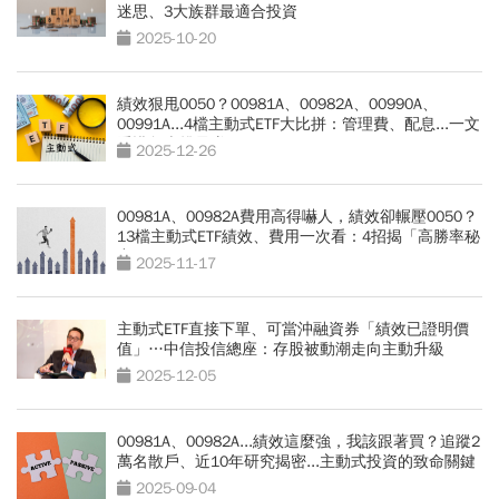
迷思、3大族群最適合投資
2025-10-20
績效狠甩0050？00981A、00982A、00990A、
00991A...4檔主動式ETF大比拼：管理費、配息...一文
看懂怎麼挑最賺？
2025-12-26
00981A、00982A費用高得嚇人，績效卻輾壓0050？
13檔主動式ETF績效、費用一次看：4招揭「高勝率秘
密」
2025-11-17
主動式ETF直接下單、可當沖融資券「績效已證明價
值」…中信投信總座：存股被動潮走向主動升級
2025-12-05
00981A、00982A...績效這麼強，我該跟著買？追蹤2
萬名散戶、近10年研究揭密...主動式投資的致命關鍵
2025-09-04