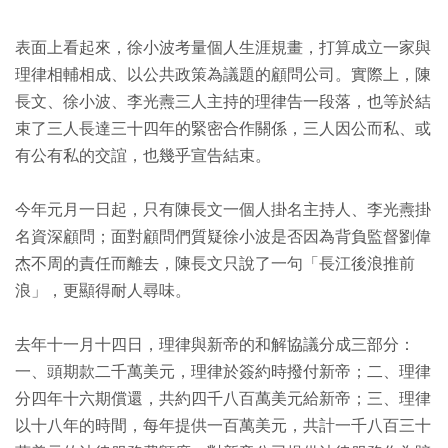
表面上看起來，徐小波考量個人生涯規畫，打算成立一家與
理律相輔相成、以公共政策為議題的顧問公司。實際上，陳
長文、徐小波、李光燾三人主持的理律告一段落，也等於結
束了三人長達三十四年的緊密合作關係，三人因公而私、或
有公有私的交誼，也幾乎宣告結束。
今年元月一日起，只有陳長文一個人掛名主持人、李光燾掛
名資深顧問；面對顧問們質疑徐小波是否因為背負監督劉偉
杰不周的責任而離去，陳長文只說了一句「長江後浪推前
浪」，更顯得耐人尋味。
去年十一月十四日，理律與新帝的和解協議分成三部分：
一、頭期款二千萬美元，理律於簽約時撥付新帝；二、理律
分四年十六期償還，共約四千八百萬美元給新帝；三、理律
以十八年的時間，每年提供一百萬美元，共計一千八百三十