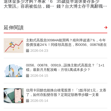
延伸閱讀
主動式高股息00984A能買嗎？殖利率超過7％，今年
股價漲逾24％！同樣領高股息，和0056、00878差在
哪？
2026-04-23
0056、00878、00919...該換主動式高股息？「1+1
檔」最新月月配攻略：月領1萬成本多少？
2026-04-15
信用卡回饋也能換台積電股票！「1點等於1元」太香
了，如何存點變存股？定期定額教學步驟一文看
2026-05-14