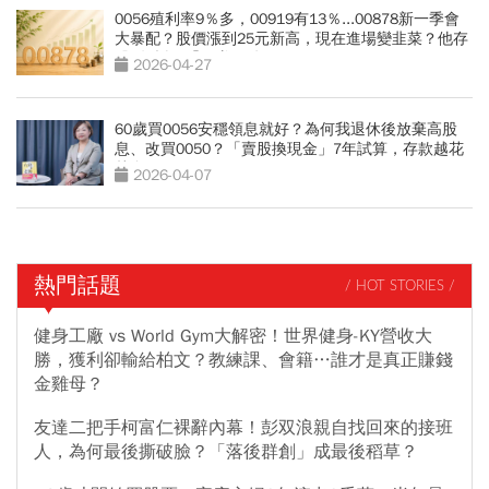
0056殖利率9％多，00919有13％...00878新一季會
大暴配？股價漲到25元新高，現在進場變韭菜？他存
股3年拆解「穩賺關鍵」
2026-04-27
60歲買0056安穩領息就好？為何我退休後放棄高股
息、改買0050？「賣股換現金」7年試算，存款越花
越多
2026-04-07
熱門話題
/ HOT STORIES /
健身工廠 vs World Gym大解密！世界健身-KY營收大
勝，獲利卻輸給柏文？教練課、會籍…誰才是真正賺錢
金雞母？
友達二把手柯富仁裸辭內幕！彭双浪親自找回來的接班
人，為何最後撕破臉？「落後群創」成最後稻草？