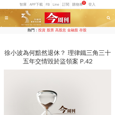
0
熱門：
投資
股票
高股息
金融股
存股
徐小波為何黯然退休？ 理律鐵三角三十
五年交情毀於盜領案 P.42