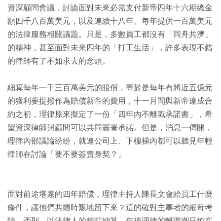
資深顧問會議，討論面對未來必需支付新帝四年十六期總金
額四千八百萬美元，以及連續十八年、每年提供一百萬美元
的法律服務相關議題。只是，多數員工都沒有「同舟共濟」
的精神，甚至面對未來四年的「打工生活」，許多表現不錯
的律師有了不如求去的念頭。
細算每年一千三百萬美元的賠償，等於是每年有將近五億元
的獲利要提撥作為賠償新帝的費用，十一月間與新帝達成合
約之初，理律原來擬定了一份「四年內不離職承諾書」，希
望資深律師與顧問可以共同簽署承諾。但是，消息一傳開，
理律內部議論紛紛，就連公司上、下樓梯內都可以聽見年輕
律師在討論「要不要簽賣身契？」
面對前途堪慮的四年賠償，理律主持人陳長文會給員工什麼
條件，讓他們共體時艱地留下來？這的確對主事者的嚴苛考