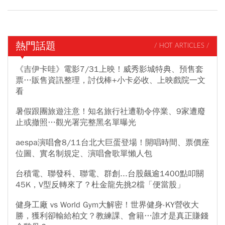
熱門話題
/ HOT ARTICLES /
《吉伊卡哇》電影7/31上映！威秀影城特典、預售套
票…販售資訊整理，討伐棒+小卡必收、上映戲院一文
看
暑假跟團旅遊注意！知名旅行社遭勒令停業、9家遭廢
止或撤照…觀光署完整黑名單曝光
aespa演唱會8/11台北大巨蛋登場！開唱時間、票價座
位圖、實名制規定、演唱會歌單懶人包
台積電、聯發科、聯電、群創...台股飆逾1400點叩關
45K，V型反轉來了？杜金龍先挑2檔「便當股」
健身工廠 vs World Gym大解密！世界健身-KY營收大
勝，獲利卻輸給柏文？教練課、會籍…誰才是真正賺錢