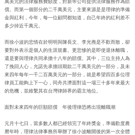
萬美元的法律服務費額度，對新帝公司提供法律服務作為賠
償。而第一個部分的二千萬美元，主要來源是是理律的準備
金與紅利，今年，每一位顧問都知道，自己年終的紅利差不
多少掉近千萬元。
而徐小波的悲情在於明明與陳長文、李光燾是不歡而散，卻
要對外表示是個人的生涯規畫。更悲慘的是即使退休離職，
還是要與理律共同承擔十八年的賠償。其中，三位主持人為
了挽回人心，允諾先承擔頭期款二千萬美元的一部分，及未
來四年每年一千二百萬美元的一部分，就是希望四百多位理
律員工能夠上下一心，同舟共濟面對這一場三十多年來最大
的危機，並維繫其在台灣律師界的霸主地位。
面對未來四年的巨額賠償 年後理律恐將出現離職潮
元月十七日，當多數人都已經領完了年終獎金，準備歡度農
曆年時，理律法律事務所舉辦了徐小波離開後的第一次全體