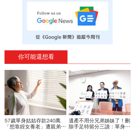
你可能還想看
57歲單身姑姑存款240萬
遺產不用分兄弟姊妹了！刪
「想靠姪女養老」遭親弟打
除手足特留分三讀：單身
臉！不婚不生老後靠誰？1
族、頂客族遺產自己決定！