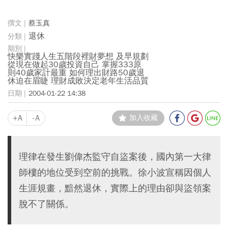
蔡玉真
退休
快樂實踐人生五階段裡財夢想 及早規劃
從現在做起30歲投資自己 掌握333原
則40歲家計最重 如何理出財路50歲退
休迫在眉睫 理財成敗決定老年生活品質
2004-01-22 14:38
+A
-A
加入收藏
理律在發生劉偉杰監守自盜案後，國內第一大律
師樓的地位受到空前的挑戰。徐小波宣稱因個人
生涯規畫，黯然退休，實際上的理由卻與盜領案
脫不了關係。