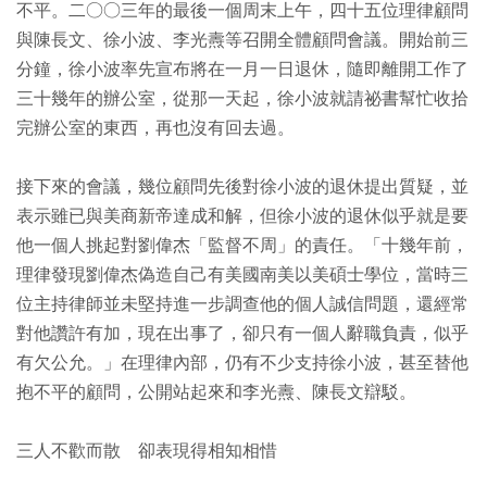
不平。二○○三年的最後一個周末上午，四十五位理律顧問
與陳長文、徐小波、李光燾等召開全體顧問會議。開始前三
分鐘，徐小波率先宣布將在一月一日退休，隨即離開工作了
三十幾年的辦公室，從那一天起，徐小波就請祕書幫忙收拾
完辦公室的東西，再也沒有回去過。
接下來的會議，幾位顧問先後對徐小波的退休提出質疑，並
表示雖已與美商新帝達成和解，但徐小波的退休似乎就是要
他一個人挑起對劉偉杰「監督不周」的責任。「十幾年前，
理律發現劉偉杰偽造自己有美國南美以美碩士學位，當時三
位主持律師並未堅持進一步調查他的個人誠信問題，還經常
對他讚許有加，現在出事了，卻只有一個人辭職負責，似乎
有欠公允。」在理律內部，仍有不少支持徐小波，甚至替他
抱不平的顧問，公開站起來和李光燾、陳長文辯駁。
三人不歡而散 卻表現得相知相惜