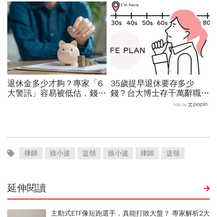
招放大退休金，年金2.6萬
修法重點一次看
滾到3.7萬
退休金多少才夠？專家「6
35歲提早退休要存多少
大警訊」容易被低估，錢夠
錢？台大博士存千萬辭職
用多久不是關鍵，忽略這件
「沒有勞保勞退、最燒錢
Ads by
事是退休族致命傷
25年怎麼過」：小心這顆
地雷燒光存款
律師
徐小波
盜領
徐小波
律師
盜領
延伸閱讀
主動式ETF像短跑選手，真能打敗大盤？ 專家解析2大