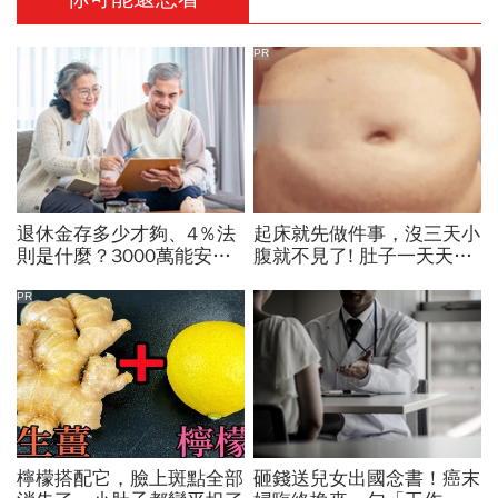
PR
退休金存多少才夠、4％法
起床就先做件事，沒三天小
則是什麼？3000萬能安心
腹就不見了! 肚子一天天變
養老？專家揭「晚年3變
小！
數」燒光老本，1招讓退休
PR
金花更久
檸檬搭配它，臉上斑點全部
砸錢送兒女出國念書！癌末