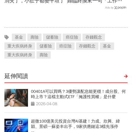
消失了，小肚子都變平坦了
婦臨終換來一句「工作
忙」，心寒喊一毛都不留…
Ads by
兒女不孝能拿遺產嗎？
基金
壽險
儲蓄險
癌症險
存錢觀念
重大疾病終身
儲蓄險
癌症險
存錢觀念
基金
重大疾病終身
壽險
延伸閱讀
00401A可以買嗎？3優勢讓配息能更穩！成分股、何
時上市？這檔主動式ETF「掩護性買權」是什麼
2026-04-08
超微100億美元投資台灣AI基建！力成、欣興、緯
穎、景碩…蘇姿丰出手，9家供應鏈這3檔先漲停