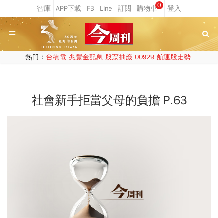
0
熱門：
台積電
兆豐金配息
股票抽籤
00929
航運股走勢
社會新手拒當父母的負擔 P.63