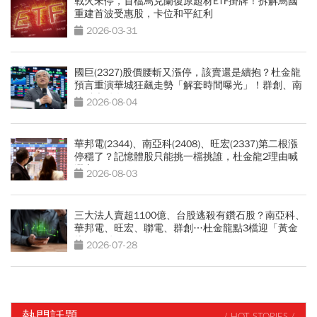
戰火未停，首檔烏克蘭復原題材ETF掛牌！拆解烏國
重建首波受惠股，卡位和平紅利
2026-03-31
國巨(2327)股價腰斬又漲停，該賣還是續抱？杜金龍
預言重演華城狂飆走勢「解套時間曝光」！群創、南
亞科也點名
2026-08-04
華邦電(2344)、南亞科(2408)、旺宏(2337)第二根漲
停穩了？記憶體股只能挑一檔挑誰，杜金龍2理由喊
選它
2026-08-03
三大法人賣超1100億、台股逃殺有鑽石股？南亞科、
華邦電、旺宏、聯電、群創…杜金龍點3檔迎「黃金
坑」買點
2026-07-28
熱門話題