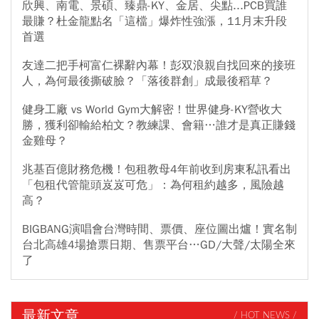
欣興、南電、景碩、臻鼎-KY、金居、尖點...PCB買誰
最賺？杜金龍點名「這檔」爆炸性強漲，11月末升段
首選
友達二把手柯富仁裸辭內幕！彭双浪親自找回來的接班
人，為何最後撕破臉？「落後群創」成最後稻草？
健身工廠 vs World Gym大解密！世界健身-KY營收大
勝，獲利卻輸給柏文？教練課、會籍…誰才是真正賺錢
金雞母？
兆基百億財務危機！包租教母4年前收到房東私訊看出
「包租代管龍頭岌岌可危」：為何租約越多，風險越
高？
BIGBANG演唱會台灣時間、票價、座位圖出爐！實名制
台北高雄4場搶票日期、售票平台…GD/大聲/太陽全來
了
最新文章
/ HOT NEWS /