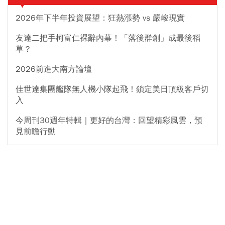
2026年下半年投資展望：狂熱漲勢 vs 嚴峻現實
友達二把手柯富仁裸辭內幕！「落後群創」成最後稻
草？
2026前進大南方論壇
佳世達集團艦隊無人機小隊起飛！鎖定美日頂級客戶切
入
今周刊30週年特輯｜更好的台灣：回望精彩風雲，預
見前瞻行動