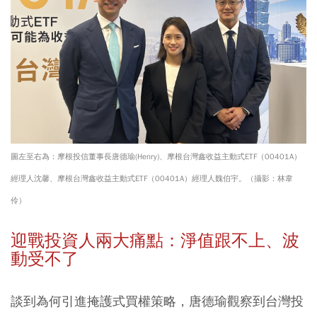
圖左至右為：摩根投信董事長唐德瑜(Henry)、摩根台灣鑫收益主動式ETF（00401A）
經理人沈馨、摩根台灣鑫收益主動式ETF（00401A）經理人魏伯宇。（攝影：林韋
伶）
迎戰投資人兩大痛點：淨值跟不上、波
動受不了
談到為何引進掩護式買權策略，唐德瑜觀察到台灣投