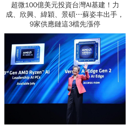
超微100億美元投資台灣AI基建！力
成、欣興、緯穎、景碩…蘇姿丰出手，
9家供應鏈這3檔先漲停