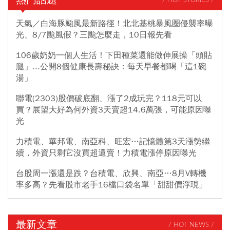
/ HOT STORIES /
天氣／白海豚颱風最新路徑！北北基桃暴風圈侵襲率曝
光、8/7颱風假？三颱怎麼走，10日報先看
106歲奶奶一個人生活！下田種菜還能做伸展操「頭貼
腿」...公開8個健康長壽秘訣：每天早餐都喝「這1碗
湯」
聯電(2303)股價破底翻、漲了2成玩完？118元可以
買？展望大好為何外資3天賣超14.6萬張，可能原因曝
光
力積電、華邦電、南亞科、旺宏…記憶體第3天漲勢繼
續，外資只剩它沒買超還賣！力積電漲停原因曝光
台股周一漲還是跌？台積電、欣興、南亞…8月V轉機
率多高？先看股市老手16檔口袋名單「甜甜價浮現」
最新文章
/ HOT NEWS /