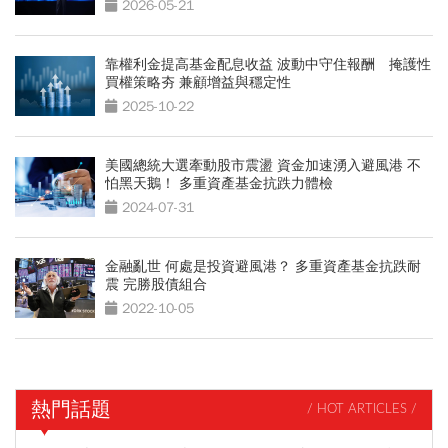
2026-05-21
靠權利金提高基金配息收益 波動中守住報酬 掩護性
買權策略夯 兼顧增益與穩定性
2025-10-22
美國總統大選牽動股市震盪 資金加速湧入避風港 不
怕黑天鵝！ 多重資產基金抗跌力體檢
2024-07-31
金融亂世 何處是投資避風港？ 多重資產基金抗跌耐
震 完勝股債組合
2022-10-05
熱門話題
/ HOT ARTICLES /