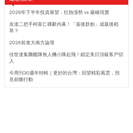
2026年下半年投資展望：狂熱漲勢 vs 嚴峻現實
友達二把手柯富仁裸辭內幕！「落後群創」成最後稻
草？
2026前進大南方論壇
佳世達集團艦隊無人機小隊起飛！鎖定美日頂級客戶切
入
今周刊30週年特輯｜更好的台灣：回望精彩風雲，預
見前瞻行動