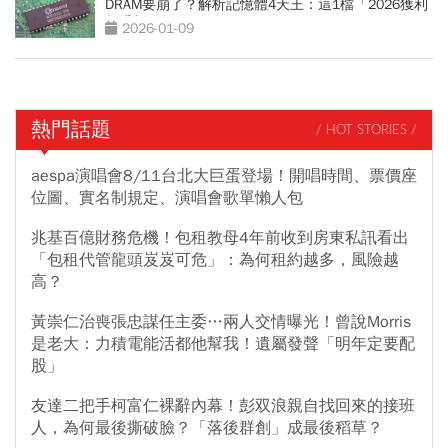
DRAM要崩了？解析記憶體4天王：這1檔「2026獲利
超乎想像」
2026-01-09
熱門話題
/ HOT STORIES /
aespa演唱會8/11台北大巨蛋登場！開唱時間、票價座
位圖、實名制規定、演唱會歌單懶人包
兆基百億財務危機！包租教母4年前收到房東私訊看出
「包租代管龍頭岌岌可危」：為何租約越多，風險越
高？
黃崇仁治喪張忠謀任主委…兩人交情曝光！曾說Morris
是老大：力積電能活都他幫我！遺屬發聲「明年定要配
股」
友達二把手柯富仁裸辭內幕！彭双浪親自找回來的接班
人，為何最後撕破臉？「落後群創」成最後稻草？