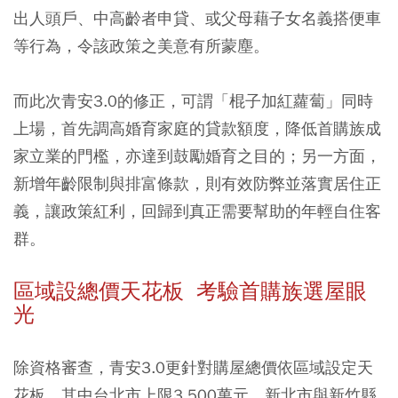
出人頭戶、中高齡者申貸、或父母藉子女名義搭便車
等行為，令該政策之美意有所蒙塵。
而此次青安3.0的修正，可謂「棍子加紅蘿蔔」同時
上場，首先調高婚育家庭的貸款額度，降低首購族成
家立業的門檻，亦達到鼓勵婚育之目的；另一方面，
新增年齡限制與排富條款，則有效防弊並落實居住正
義，讓政策紅利，回歸到真正需要幫助的年輕自住客
群。
區域設總價天花板 考驗首購族選屋眼
光
除資格審查，青安3.0更針對購屋總價依區域設定天
花板，其中台北市上限3,500萬元、新北市與新竹縣