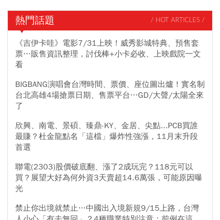
熱門話題
/ HOT ARTICLES /
《吉伊卡哇》電影7/31上映！威秀影城特典、預售套
票…販售資訊整理，討伐棒+小卡必收、上映戲院一文
看
BIGBANG演唱會台灣時間、票價、座位圖出爐！實名制
台北高雄4場搶票日期、售票平台…GD/大聲/太陽全來
了
欣興、南電、景碩、臻鼎-KY、金居、尖點...PCB買誰
最賺？杜金龍點名「這檔」爆炸性強漲，11月末升段
首選
聯電(2303)股價破底翻、漲了2成玩完？118元可以
買？展望大好為何外資3天賣超14.6萬張，可能原因曝
光
禁止你出境就禁止…中國出入境新規9/15上路，台灣
人小心「有去無回」？4種職業特別注意：前例在這