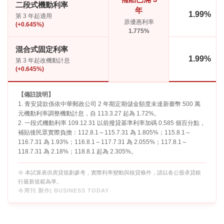
二段式機動利率
年
1.99%
第 3 年起適用
原優惠利率
(+0.645%)
1.775%
混合式固定利率
1.99%
第 3 年起改機動計息
(+0.645%)
【備註說明】
1. 青安貸款係依中華郵政公司 2 年期定期儲金額度未達新臺幣 500 萬
元機動利率調整機動計息，自 113.3.27 起為 1.72%。
2. 一段式機動利率 109.12.31 以前撥貸基準利率加碼 0.585 個百分點，
補貼後民眾實際負擔：112.8.1～115.7.31 為 1.805%；115.8.1～
116.7.31 為 1.93%；116.8.1～117.7.31 為 2.055%；117.8.1～
118.7.31 為 2.18%；118.8.1 起為 2.305%。
※ 本試算表供房貸規劃參考，實際利率變動與核貸條件，請以各公股承貸銀
行最新規範為準。
今周刊 製作| BUSINESS TODAY