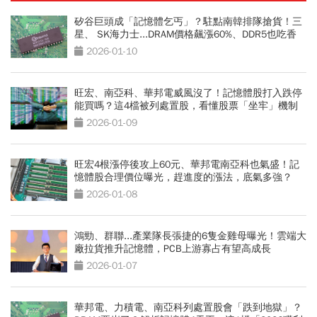
矽谷巨頭成「記憶體乞丐」？駐點南韓排隊搶貨！三
星、 SK海力士...DRAM價格飆漲60%、DDR5也吃香
2026-01-10
旺宏、南亞科、華邦電威風沒了！記憶體股打入跌停
能買嗎？這4檔被列處置股，看懂股票「坐牢」機制
2026-01-09
旺宏4根漲停後攻上60元、華邦電南亞科也氣盛！記
憶體股合理價位曝光，趕進度的漲法，底氣多強？
2026-01-08
鴻勁、群聯...產業隊長張捷的6隻金雞母曝光！雲端大
廠拉貨推升記憶體，PCB上游寡占有望高成長
2026-01-07
華邦電、力積電、南亞科列處置股會「跌到地獄」？