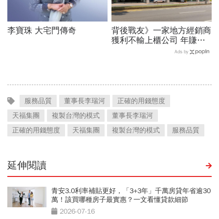
李寶珠 大宅門傳奇
背後戰友》一家地方經銷商
獲利不輸上櫃公司 年賺一
百億！揭祕和泰「賣車幫」
Ads by
驚人財力
服務品質
董事長李瑞河
正確的用錢態度
天福集團
複製台灣的模式
董事長李瑞河
正確的用錢態度
天福集團
複製台灣的模式
服務品質
延伸閱讀
青安3.0利率補貼更好，「3+3年」千萬房貸年省逾30
萬！該買哪種房子最實惠？一文看懂貸款細節
2026-07-16