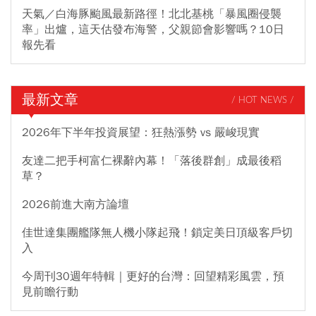
天氣／白海豚颱風最新路徑！北北基桃「暴風圈侵襲
率」出爐，這天估發布海警，父親節會影響嗎？10日
報先看
最新文章
/ HOT NEWS /
2026年下半年投資展望：狂熱漲勢 vs 嚴峻現實
友達二把手柯富仁裸辭內幕！「落後群創」成最後稻
草？
2026前進大南方論壇
佳世達集團艦隊無人機小隊起飛！鎖定美日頂級客戶切
入
今周刊30週年特輯｜更好的台灣：回望精彩風雲，預
見前瞻行動