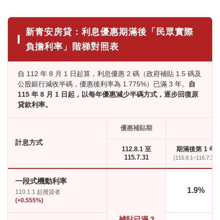
新青安房貸：利息優惠期滿後「民眾實際
負擔利率」階梯對照表
自 112 年 8 月 1 日起算，利息優惠 2 碼（政府補貼 1.5 碼及
公股銀行減收半碼，優惠後利率為 1.775%）已滿 3 年。
自
115 年 8 月 1 日起，以每年優惠減少半碼方式，逐步回復原
貸款利率。
優惠補貼期
計息方式
112.8.1 至
期滿後第 1 年
115.7.31
(115.8.1~116.7.31)
一段式機動利率
1.9%
110.1.1 起撥貸者
(+0.555%)
補貼已滿 3