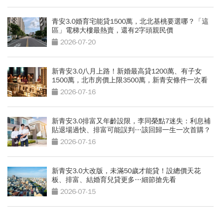
青安3.0婚育宅能貸1500萬，北北基桃要選哪？「這
區」電梯大樓最熱賣，還有2字頭親民價
2026-07-20
新青安3.0八月上路！新婚最高貸1200萬、有子女
1500萬，北市房價上限3500萬，新青安條件一次看
2026-07-16
新青安3.0排富又年齡設限，李同榮點7迷失：利息補
貼退場過快、排富可能誤判…該回歸一生一次首購？
2026-07-16
新青安3.0大改版，未滿50歲才能貸！設總價天花
板、排富、結婚育兒貸更多…細節搶先看
2026-07-15