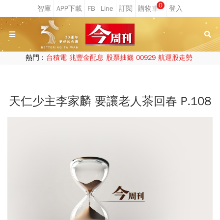
0
熱門：
台積電
兆豐金配息
股票抽籤
00929
航運股走勢
天仁少主李家麟 要讓老人茶回春 P.108