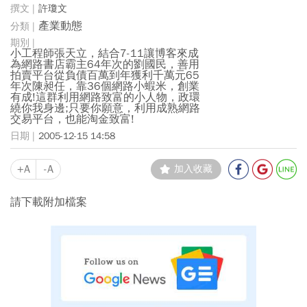
許瓊文
產業動態
小工程師張天立，結合7-11讓博客來成
為網路書店霸主64年次的劉國民，善用
拍賣平台從負債百萬到年獲利千萬元65
年次陳昶任，靠36個網路小蝦米，創業
有成!這群利用網路致富的小人物，政環
繞你我身邊;只要你願意，利用成熟網路
交易平台，也能淘金致富!
2005-12-15 14:58
+A
-A
加入收藏
請下載附加檔案