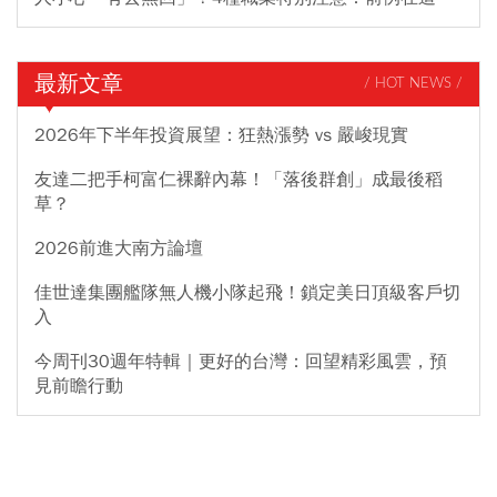
最新文章
/ HOT NEWS /
2026年下半年投資展望：狂熱漲勢 vs 嚴峻現實
友達二把手柯富仁裸辭內幕！「落後群創」成最後稻
草？
2026前進大南方論壇
佳世達集團艦隊無人機小隊起飛！鎖定美日頂級客戶切
入
今周刊30週年特輯｜更好的台灣：回望精彩風雲，預
見前瞻行動