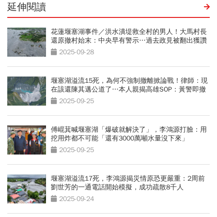
延伸閱讀
花蓮堰塞湖事件／洪水潰堤救全村的男人！大馬村長
還原撤村始末：中央早有警示…過去政見被翻出獲讚
2025-09-28
堰塞湖溢流15死，為何不強制撤離掀論戰！律師：現
在該還陳其邁公道了…本人親揭高雄SOP：黃警即撤
2025-09-25
傅崐萁喊堰塞湖「爆破就解決了」，李鴻源打臉：用
挖用炸都不可能「還有3000萬噸水量沒下來」
2025-09-25
堰塞湖溢流17死，李鴻源揭災情原恐更嚴重：2周前
劉世芳的一通電話開始模擬，成功疏散8千人
2025-09-24