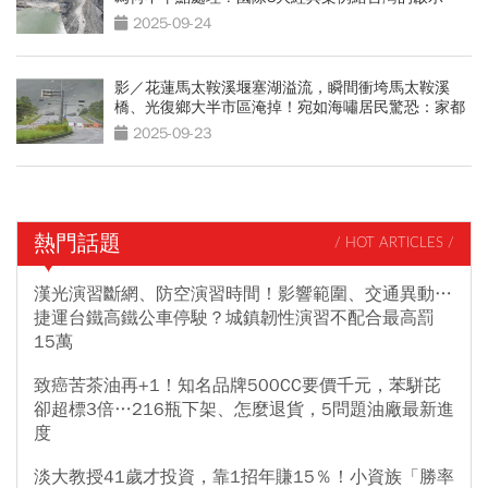
2025-09-24
影／花蓮馬太鞍溪堰塞湖溢流，瞬間衝垮馬太鞍溪
橋、光復鄉大半市區淹掉！宛如海嘯居民驚恐：家都
沒了
2025-09-23
熱門話題
/ HOT ARTICLES /
漢光演習斷網、防空演習時間！影響範圍、交通異動…
捷運台鐵高鐵公車停駛？城鎮韌性演習不配合最高罰
15萬
致癌苦茶油再+1！知名品牌500CC要價千元，苯駢芘
卻超標3倍…216瓶下架、怎麼退貨，5問題油廠最新進
度
淡大教授41歲才投資，靠1招年賺15％！小資族「勝率