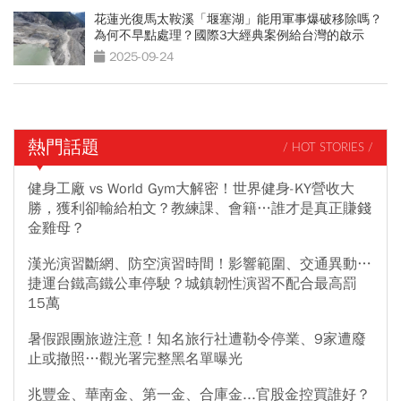
花蓮光復馬太鞍溪「堰塞湖」能用軍事爆破移除嗎？
為何不早點處理？國際3大經典案例給台灣的啟示
2025-09-24
熱門話題
/ HOT STORIES /
健身工廠 vs World Gym大解密！世界健身-KY營收大
勝，獲利卻輸給柏文？教練課、會籍…誰才是真正賺錢
金雞母？
漢光演習斷網、防空演習時間！影響範圍、交通異動…
捷運台鐵高鐵公車停駛？城鎮韌性演習不配合最高罰
15萬
暑假跟團旅遊注意！知名旅行社遭勒令停業、9家遭廢
止或撤照…觀光署完整黑名單曝光
兆豐金、華南金、第一金、合庫金...官股金控買誰好？