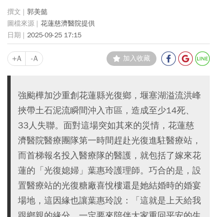
郭美懿
花蓮慈濟醫院提供
2025-09-25 17:15
+A
-A
加入收藏
強颱樺加沙重創花蓮縣光復鄉，堰塞湖溢流洪峰
挾帶土石泥流瞬間沖入市區，造成至少14死、
33人失聯。面對這場突如其來的災情，花蓮慈
濟醫院醫療團隊第一時間趕赴光復進駐醫療站，
而首梯報名投入醫療隊的醫護，就包括了嫁來花
蓮的「光復媳婦」葉惠玲護理師。巧合的是，設
置醫療站的光復糖廠喜悅樓還是她結婚時的婚宴
場地，這因緣也讓葉惠玲說：「這就是上天給我
跟鄉親的緣分，一定要來陪伴大家重回平安的生