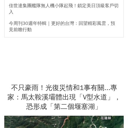
佳世達集團艦隊無人機小隊起飛！鎖定美日頂級客戶切
入
今周刊30週年特輯｜更好的台灣：回望精彩風雲，預
見前瞻行動
不只豪雨！光復災情和1事有關...專
家：馬太鞍溪壩體出現「V型水道」，
恐形成「第二個堰塞湖」