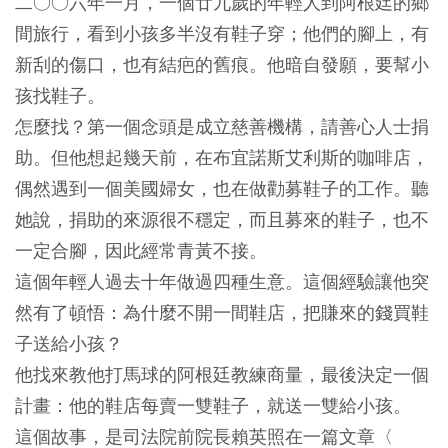
二○○六年一月，一個廿九歲的年輕人到阿根廷的鄉
間旅行，看到小孩多半沒有鞋子穿；他們的腳上，有
新刮的傷口，也有結疤的舊痕。他暗自發願，要幫小
孩找鞋子。
怎麼找？第一個念頭是成立慈善機構，請善心人士捐
助。但他想起幾天前，在布宜諾斯艾利斯的咖啡店，
偶然遇到一個美國婦女，也在做勸募鞋子的工作。聽
她說，捐助的來源很不穩定，而且募來的鞋子，也不
一定合腳，因此經常青黃不接。
這個年輕人過去十年做過四種生意。這個經驗讓他突
然有了頓悟：為什麼不開一間鞋店，把賺來的錢買鞋
子送給小孩？
他找來教他打馬球的阿根廷教練商量，最後決定一個
計畫：他的鞋店每賣一雙鞋子，就送一雙給小孩。
這個故事，是司法院前院長賴英照在一篇文章〈