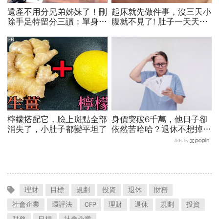
遺產不用分兄弟姊妹了！刪
起床就先做件事，沒三天小
除手足特留分三讀：單身
腹就不見了! 肚子一天天變
族、頂客族遺產自己決定！
小！
修法重點一次看
PR
檸檬搭配它，臉上斑點全部
身價突破6千萬，他日子卻
消失了，小肚子都變平坦了
依然苦哈哈？退休不想掉入
「錢不夠花」的窘境，退休
Ads by
金準備你得懂的事
理財
目標
規劃
投資
退休
財務
社會企業
環評法
CFP
理財
退休
規劃
投資