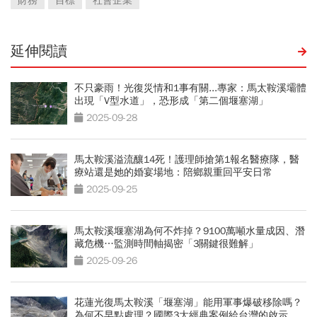
財務
目標
社會企業
延伸閱讀
不只豪雨！光復災情和1事有關...專家：馬太鞍溪壩體
出現「V型水道」，恐形成「第二個堰塞湖」
2025-09-28
馬太鞍溪溢流釀14死！護理師搶第1報名醫療隊，醫
療站還是她的婚宴場地：陪鄉親重回平安日常
2025-09-25
馬太鞍溪堰塞湖為何不炸掉？9100萬噸水量成因、潛
藏危機…監測時間軸揭密「3關鍵很難解」
2025-09-26
花蓮光復馬太鞍溪「堰塞湖」能用軍事爆破移除嗎？
為何不早點處理？國際3大經典案例給台灣的啟示