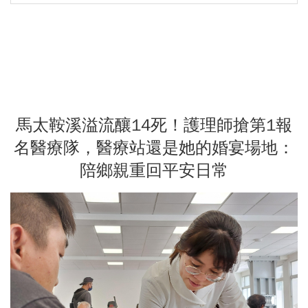
馬太鞍溪溢流釀14死！護理師搶第1報
名醫療隊，醫療站還是她的婚宴場地：
陪鄉親重回平安日常