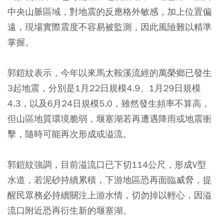
中央山脈區域，對地震的反應格外敏感，加上位置偏
遠，現場實際震度不容易被監測，因此風險難以精準
掌握。
郭鎧紋表示，今年以來馬太鞍溪流經的萬榮鄉已發生
3起地震，分別是1月22日規模4.9、1月29日規模
4.3，以及6月24日規模5.0，雖然發生頻率不算高，
但山區地質環境脆弱，堰塞湖若再遭遇降雨或地震衝
擊，隨時可能再次形成或溢流。
郭鎧紋強調，目前溢流口已下切114公尺，形成V型
水道，若泥砂持續累積，下游地區恐再面臨威脅，提
醒民眾務必持續關注上游水情，切勿掉以輕心，因溢
流口附近恐再衍生新的堰塞湖。