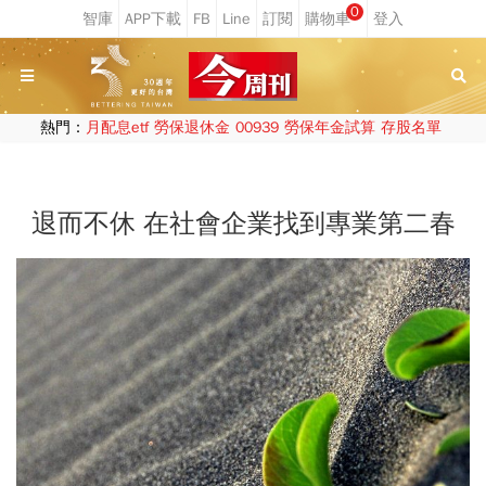
0
熱門：
月配息etf
勞保退休金
00939
勞保年金試算
存股名單
退而不休 在社會企業找到專業第二春