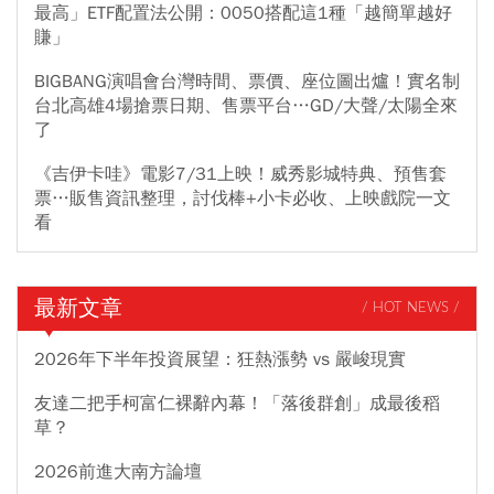
最高」ETF配置法公開：0050搭配這1種「越簡單越好
賺」
BIGBANG演唱會台灣時間、票價、座位圖出爐！實名制
台北高雄4場搶票日期、售票平台…GD/大聲/太陽全來
了
《吉伊卡哇》電影7/31上映！威秀影城特典、預售套
票…販售資訊整理，討伐棒+小卡必收、上映戲院一文
看
最新文章
/ HOT NEWS /
2026年下半年投資展望：狂熱漲勢 vs 嚴峻現實
友達二把手柯富仁裸辭內幕！「落後群創」成最後稻
草？
2026前進大南方論壇