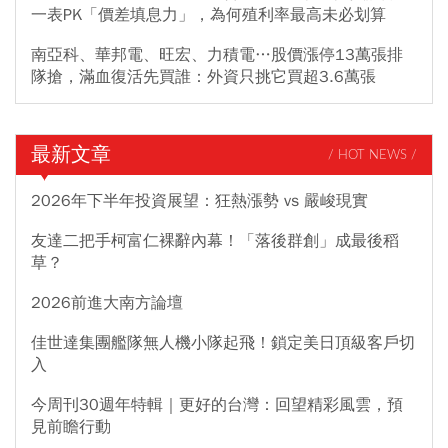
一表PK「價差填息力」，為何殖利率最高未必划算
南亞科、華邦電、旺宏、力積電…股價漲停13萬張排
隊搶，滿血復活先買誰：外資只挑它買超3.6萬張
最新文章
/ HOT NEWS /
2026年下半年投資展望：狂熱漲勢 vs 嚴峻現實
友達二把手柯富仁裸辭內幕！「落後群創」成最後稻
草？
2026前進大南方論壇
佳世達集團艦隊無人機小隊起飛！鎖定美日頂級客戶切
入
今周刊30週年特輯｜更好的台灣：回望精彩風雲，預
見前瞻行動