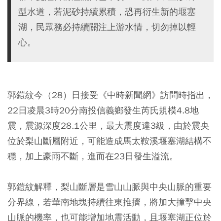
型水道，若泥砂持續累積，恐再衍生新的堰塞
湖，民眾務必持續關注上游水情，切勿掉以輕
心。
郭鎧紋今（28）日接受《中時新聞網》訪問時指出，
22日凌晨3時20分南投信義鄉發生芮氏規模4.8地
震，震源深度28.1公里，最大震度達3級，由於震央
位於梨山斷層附近，可能造成馬太鞍溪堰塞湖結構不
穩，加上豪雨不斷，進而在23日發生溢流。
郭鎧紋解釋，梨山斷層是雪山山脈與中央山脈的重要
分界線，若華南地塊持續往東推擠，將加大撞擊中央
山脈的機率，也可能增加地震活動，且堰塞湖正位於