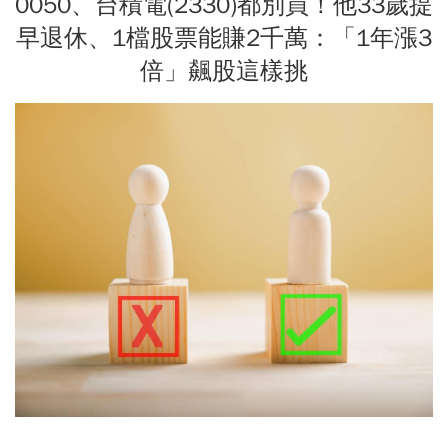
0050、台積電(2330)都別買！他33歲提
早退休、1檔股票能賺2千萬：「1年漲3
倍」飆股這樣挑