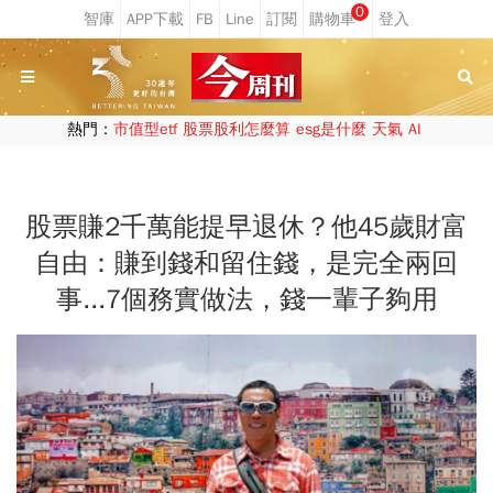
0
熱門：
市值型etf
股票股利怎麼算
esg是什麼
天氣
AI
股票賺2千萬能提早退休？他45歲財富
自由：賺到錢和留住錢，是完全兩回
事...7個務實做法，錢一輩子夠用