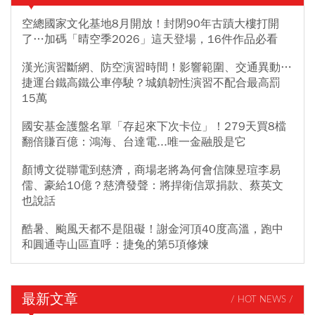
空總國家文化基地8月開放！封閉90年古蹟大樓打開
了…加碼「晴空季2026」這天登場，16件作品必看
漢光演習斷網、防空演習時間！影響範圍、交通異動…
捷運台鐵高鐵公車停駛？城鎮韌性演習不配合最高罰
15萬
國安基金護盤名單「存起來下次卡位」！279天買8檔
翻倍賺百億：鴻海、台達電...唯一金融股是它
顏博文從聯電到慈濟，商場老將為何會信陳昱瑄李易
儒、豪給10億？慈濟發聲：將捍衛信眾捐款、蔡英文
也說話
酷暑、颱風天都不是阻礙！謝金河頂40度高溫，跑中
和圓通寺山區直呼：捷兔的第5項修煉
最新文章
/ HOT NEWS /