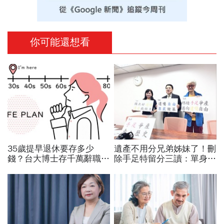
你可能還想看
35歲提早退休要存多少
遺產不用分兄弟姊妹了！刪
錢？台大博士存千萬辭職
除手足特留分三讀：單身
「沒有勞保勞退、最燒錢
族、頂客族遺產自己決定！
25年怎麼過」：小心這顆
修法重點一次看
地雷燒光存款