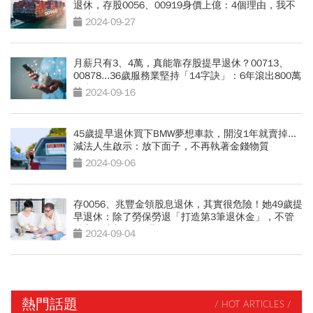
退休，存股0056、00919身價上億：4個理由，我不
存航運ETF
2024-09-27
月薪只有3、4萬，真能靠存股提早退休？00713、
00878...36歲服務業堅持「14字訣」：6年滾出800萬
資產
2024-09-16
45歲提早退休買下BMW夢想車款，開沒1年就賣掉...
減法人生啟示：放下面子，不再執著金錢物質
2024-09-06
存0056、兆豐金領股息退休，其實很危險！她49歲提
早退休：除了勞保勞退「打造第3筆退休金」，不管
股市好壞都穩領4萬
2024-09-04
熱門話題
/ HOT ARTICLES /