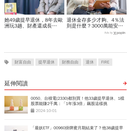
她49歲提早退休，8年去歐
退休金存多少才夠、4％法
洲玩3趟、財產還成長
則是什麼？3000萬能安心
35%！0050、00679B...
養老？專家揭「晚年3變
Ads by
「8檔ETF」讓你有錢到老
數」燒光老本，1招讓退休
後
金花更久
財富自由
提早退休
財務自由
退休
FIRE
延伸閱讀
0050、台積電(2330)都別買！他33歲提早退休、1檔
股票能賺2千萬：「1年漲3倍」飆股這樣挑
2024-10-01
「最妖ETF」00960掛牌蜜月期結束了？他38歲提早