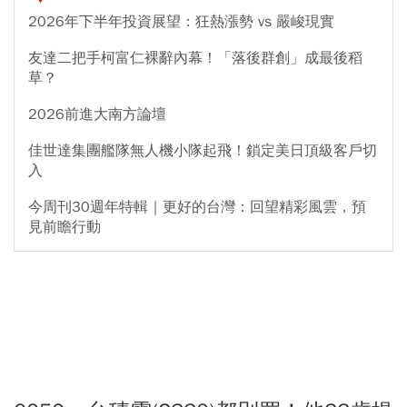
2026年下半年投資展望：狂熱漲勢 vs 嚴峻現實
友達二把手柯富仁裸辭內幕！「落後群創」成最後稻
草？
2026前進大南方論壇
佳世達集團艦隊無人機小隊起飛！鎖定美日頂級客戶切
入
今周刊30週年特輯｜更好的台灣：回望精彩風雲，預
見前瞻行動