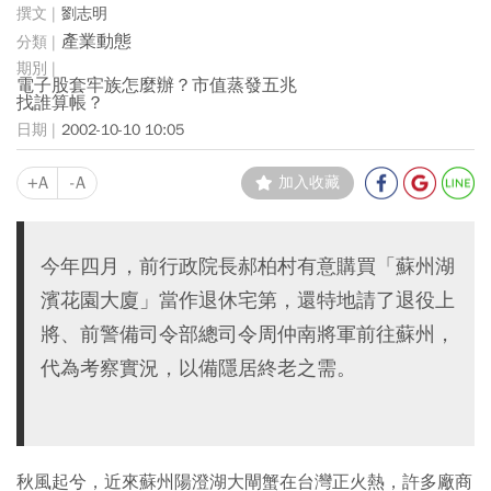
劉志明
產業動態
電子股套牢族怎麼辦？市值蒸發五兆
找誰算帳？
2002-10-10 10:05
+A
-A
加入收藏
今年四月，前行政院長郝柏村有意購買「蘇州湖
濱花園大廈」當作退休宅第，還特地請了退役上
將、前警備司令部總司令周仲南將軍前往蘇州，
代為考察實況，以備隱居終老之需。
秋風起兮，近來蘇州陽澄湖大閘蟹在台灣正火熱，許多廠商