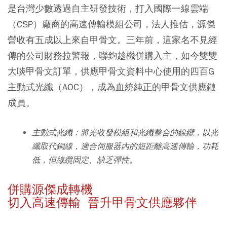
是台灣少數透過自主研發技術，打入國際一線雲端
（CSP）廠商的高速傳輸模組公司，法人推估，源傑
營收有五成以上來自甲骨文。三年前，這家名不見經
傳的公司財務拉警報，聯鈞趁機併購入主，如今雙雙
大啖甲骨文訂單，供應甲骨文資料中心使用的四百G
主動式光纖
（AOC），成為血統純正的甲骨文供應鏈
成員。
主動式光纖：將光收發模組和光纖整合的線纜，以光
纖取代銅線，適合伺服器內的短距離高速傳輸，功耗
低，但線纜固定、缺乏彈性。
併購源傑成轉機
切入高速傳輸 晉升甲骨文供應夥伴