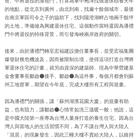
長、中將退役的潘禮門，打算為軍中袍澤找個退休頤養天年
的地點，從北京到廣州，由北到南，找遍十餘個城市，最後
在南京軍區司令之子的協助下，找到陽澄湖畔占地兩千餘坪
的土地，準備做為興建退休住宅。這個動作當時還因為潘禮
門中將退役的特殊背景，而引發海峽兩岸政府的關切。
後來，由於潘禮門轉至宏福建設擔任董事長，並受宏福集團
爆發財務危機波及，因而被限制出境，使得這項打造台灣將
軍退休住宅的計畫，就另由資深的建築師、現為中華營建基
金會董事長鄒啟●接手。鄒啟●為這件事，每個月都會到蘇
州工地督軍，期望在今年底，完成大樓所有工程與規畫。
因為潘禮門的關係，讓「蘇州湖濱花園大廈」的規畫有助
益，也有阻力，讓鄒啟●心情常如洗三溫暖一般；他說，這
是中國大陸第一座專為台灣人量身打造的養生住宅。因為台
灣人與當地人的生活習慣不同，為了不讓台灣人與大陸人
「混居」的現象發生，因此三幢大樓不賣給大陸人，以維持