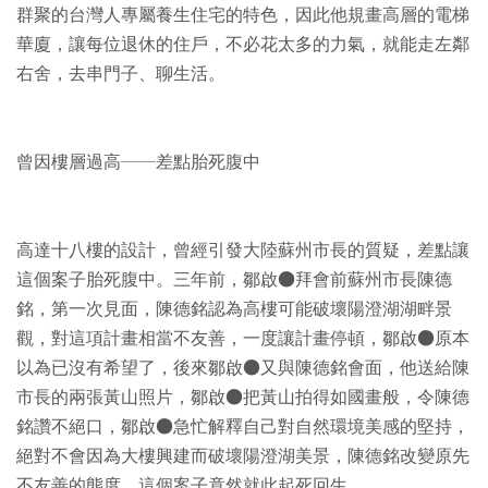
群聚的台灣人專屬養生住宅的特色，因此他規畫高層的電梯
華廈，讓每位退休的住戶，不必花太多的力氣，就能走左鄰
右舍，去串門子、聊生活。
曾因樓層過高──差點胎死腹中
高達十八樓的設計，曾經引發大陸蘇州市長的質疑，差點讓
這個案子胎死腹中。三年前，鄒啟●拜會前蘇州市長陳德
銘，第一次見面，陳德銘認為高樓可能破壞陽澄湖湖畔景
觀，對這項計畫相當不友善，一度讓計畫停頓，鄒啟●原本
以為已沒有希望了，後來鄒啟●又與陳德銘會面，他送給陳
市長的兩張黃山照片，鄒啟●把黃山拍得如國畫般，令陳德
銘讚不絕口，鄒啟●急忙解釋自己對自然環境美感的堅持，
絕對不會因為大樓興建而破壞陽澄湖美景，陳德銘改變原先
不友善的態度，這個案子竟然就此起死回生。