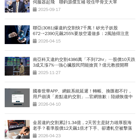
伺服器起飛 聯鈞源傑互補 咬住甲骨文大單
2025-09-17
聯亞(3081)爆違約交割快7千萬！矽光子妖股
672→2390元飆255%要放空還做多：2風險得注意
2026-04-15
南亞科又違約交割4386萬「不到72hr」…股價10天跌
3成又漲7%…強心臟股民問能搶買？億元教授開釋
2025-11-27
國泰世華APP、網銀系統延遲！轉帳、換匯都不行，
用戶崩潰「差點違約交割」...官網致歉：陸續恢復中
2026-04-10
金居違約交割累計1.34億，2天苦主是財力雄厚股海
老手？看準股價12天飆1倍才下手、卻遭軋空被擊落
2026-04-23