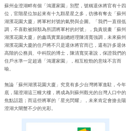
蘇州金澄湖畔有個「鴻運家園」別墅，號稱退休將官有十四
位，官階星位加起來有十九顆星星之多，彷彿有奪去「蘇州
湖濱花園大廈」將軍村封號的氣勢與企圖。「我們一直很低
調，不喜歡被歸類為所謂將軍村的封號」，負責規畫「蘇州
湖濱花園大廈」的鑫瑪實業副總經理陳清寬強調，未來蘇州
湖濱花園大廈的住戶將不只是退休將官而已，還有許多退休
高階的公務員、中科院的博士，陳清寬笑著說，保證我們的
住戶水準一定超過「鴻運家園」，相互較勁的意味不言而
喻。
無論「蘇州湖濱花園大廈」究竟有多少台灣將軍進駐，今年
底，陽澄湖這三幢大樓，將成為到蘇州觀光的台灣人口中的
焦點話題；而這些將軍的「星光閃耀」，未來肯定會搶去陽
澄湖大閘蟹不少的光彩。