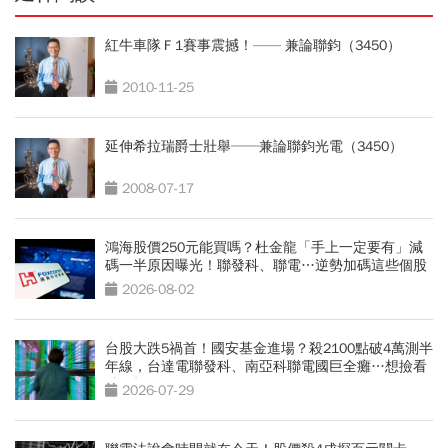
紅牛車隊Ｆ1賽事震撼！—— 兼論聯鈞（3450）
2010-11-25
延伸希拉瑞爵士壯舉──兼論聯鈞光電（3450）
2008-07-17
鴻海股價250元能買嗎？杜金龍「手上一定要有」減
碼一半原因曝光！聯發科、聯電…逆勢加碼這些個股
2026-08-02
台股大跌5禍首！國安基金進場？殺2100點破4萬測半
年線，台達電聯發科、南亞科聯電國巨全癱…想撿看
3訊號
2026-07-29