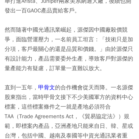
舉打進Arista、Juniper兩家美系網通大廠，後續也開
發出一百GAOC產品賣給客戶。
然而隨著中國光通訊業崛起，源傑因中國廠殺價競
爭，面臨營運壓力，一名前員工坦言：「技術只是加
分項，客戶最關心的還是品質和價錢。」由於源傑只
有設計能力，產品需要委外生產，導致客戶對源傑的
量產能力有疑慮，訂單量一直難以放大。
直到一五年，
甲骨文
的合作機會從天而降。一名源傑
股東指出，當時甲骨文接下不少美國軍方的資料中心
標案，這些標案條件之一就是產地必須符合
TAA（Trade Agreements Act，《貿易協定法》）規
範，即標案內產品，亞洲產地只能來自日、韓、星或
台灣，包括中國、越南及泰國等中資光通訊業者重