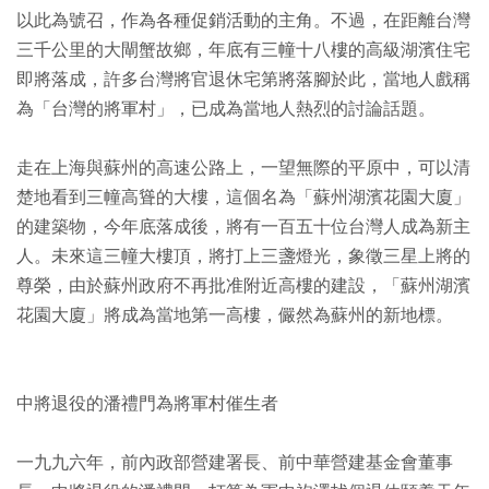
以此為號召，作為各種促銷活動的主角。不過，在距離台灣
三千公里的大閘蟹故鄉，年底有三幢十八樓的高級湖濱住宅
即將落成，許多台灣將官退休宅第將落腳於此，當地人戲稱
為「台灣的將軍村」，已成為當地人熱烈的討論話題。
走在上海與蘇州的高速公路上，一望無際的平原中，可以清
楚地看到三幢高聳的大樓，這個名為「蘇州湖濱花園大廈」
的建築物，今年底落成後，將有一百五十位台灣人成為新主
人。未來這三幢大樓頂，將打上三盞燈光，象徵三星上將的
尊榮，由於蘇州政府不再批准附近高樓的建設，「蘇州湖濱
花園大廈」將成為當地第一高樓，儼然為蘇州的新地標。
中將退役的潘禮門為將軍村催生者
一九九六年，前內政部營建署長、前中華營建基金會董事