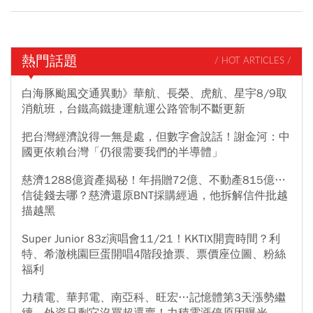
熱門話題
/ HOT ARTICLES /
白海豚颱風交通異動》華航、長榮、虎航、星宇8/9取
消航班，台鐵高鐵捷運航運公路管制不斷更新
把台灣經濟說得一無是處，但數字會說話！謝金河：中
國更依賴台灣「仍很需要我們的半導體」
慈濟1288億資產揭秘！年捐贈72億、不動產815億…
信徒錢去哪？慈濟還原BNT採購經過，他拆解信件批越
描越黑
Super Junior 83z演唱會11/21！KKTIX開賣時間？利
特、希澈桃園巨蛋開唱4階段搶票、票價座位圖、粉絲
福利
力積電、華邦電、南亞科、旺宏…記憶體第3天漲勢繼
續，外資只剩它沒買超還賣！力積電漲停原因曝光