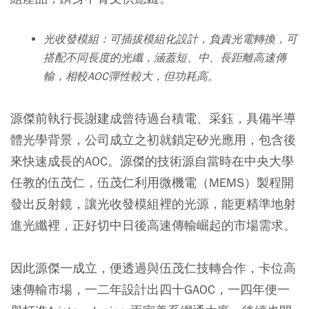
光收發模組：可插拔模組化設計，負責光電轉換，可
搭配不同長度的光纖，涵蓋短、中、長距離高速傳
輸，相較AOC彈性較大，但功耗高。
源傑前執行長謝建成曾待過台積電、采鈺，具備半導
體光學背景，公司成立之初就鎖定矽光應用，包含後
來快速成長的AOC。源傑的技術源自當時在中央大學
任教的伍茂仁，伍茂仁利用微機電（MEMS）製程開
發出反射鏡，讓光收發模組裡的光源，能更精準地射
進光纖裡，正好切中日後高速傳輸崛起的市場需求。
因此源傑一成立，便透過與伍茂仁技轉合作，卡位高
速傳輸市場，一二年設計出四十GAOC，一四年便一