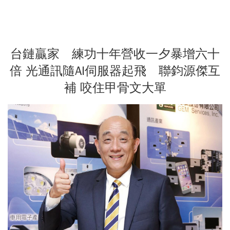
台鏈贏家 練功十年營收一夕暴增六十
倍 光通訊隨AI伺服器起飛 聯鈞源傑互
補 咬住甲骨文大單