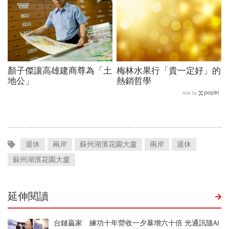
顏子傑讓高雄建商尊為「土
梅林水果行「貴一定好」的
地公」
熱銷哲學
Ads by
退休
兩岸
蘇州湖濱花園大廈
兩岸
退休
蘇州湖濱花園大廈
延伸閱讀
台鏈贏家 練功十年營收一夕暴增六十倍 光通訊隨AI