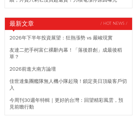
最新文章
/ HOT NEWS /
2026年下半年投資展望：狂熱漲勢 vs 嚴峻現實
友達二把手柯富仁裸辭內幕！「落後群創」成最後稻
草？
2026前進大南方論壇
佳世達集團艦隊無人機小隊起飛！鎖定美日頂級客戶切
入
今周刊30週年特輯｜更好的台灣：回望精彩風雲，預
見前瞻行動