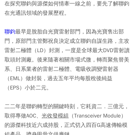
在探究聯鈞與源傑如何情牽一線之前，要先了解聯鈞
在光通訊領域的發展歷程。
聯鈞
最早是脫胎自光寶雷射部門，因為光寶售出部
門，原部門主管鄭祝良決定成立聯鈞自謀生路，主攻
雷射二極體（LD）封測，一度是全球最大DVD雷射讀
取頭封測廠。後來隨著相關市場式微，轉而聚焦替美
系、日系業者的雷射二極體、電吸收調變雷射器
（EML）做封裝，過去五年平均每股稅後純益
（EPS）小於二元。
二二年是聯鈞轉型的關鍵時刻，它耗資二．三億元，
取得專做AOC、
光收發模組
（Transceiver Module）
的源傑科技近六成持股，正式切入四百G高速傳輸模
組產品，躋身甲骨文供應鏈。