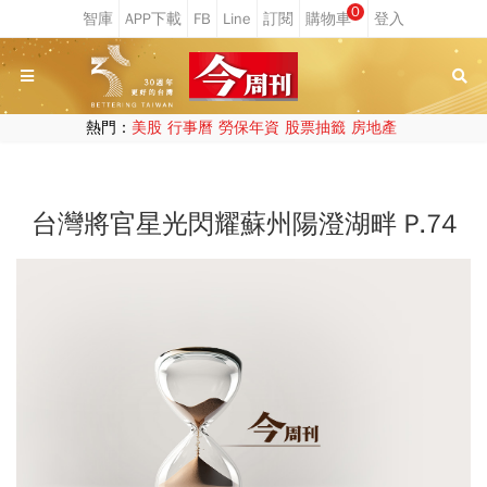
0
熱門：
美股
行事曆
勞保年資
股票抽籤
房地產
台灣將官星光閃耀蘇州陽澄湖畔 P.74