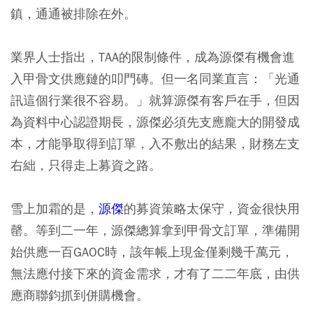
鎮，通通被排除在外。
業界人士指出，TAA的限制條件，成為源傑有機會進
入甲骨文供應鏈的叩門磚。但一名同業直言：「光通
訊這個行業很不容易。」就算源傑有客戶在手，但因
為資料中心認證期長，源傑必須先支應龐大的開發成
本，才能爭取得到訂單，入不敷出的結果，財務左支
右絀，只得走上募資之路。
雪上加霜的是，
源傑
的募資策略太保守，資金很快用
罄。等到二一年，源傑總算拿到甲骨文訂單，準備開
始供應一百GAOC時，該年帳上現金僅剩幾千萬元，
無法應付接下來的資金需求，才有了二二年底，由供
應商聯鈞抓到併購機會。