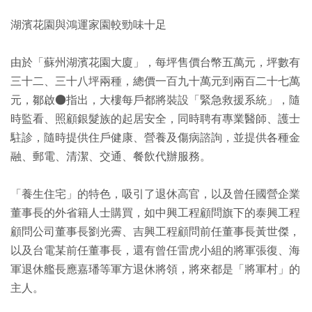
湖濱花園與鴻運家園較勁味十足
由於「蘇州湖濱花園大廈」，每坪售價台幣五萬元，坪數有
三十二、三十八坪兩種，總價一百九十萬元到兩百二十七萬
元，鄒啟●指出，大樓每戶都將裝設「緊急救援系統」，隨
時監看、照顧銀髮族的起居安全，同時聘有專業醫師、護士
駐診，隨時提供住戶健康、營養及傷病諮詢，並提供各種金
融、郵電、清潔、交通、餐飲代辦服務。
「養生住宅」的特色，吸引了退休高官，以及曾任國營企業
董事長的外省籍人士購買，如中興工程顧問旗下的泰興工程
顧問公司董事長劉光霽、吉興工程顧問前任董事長黃世傑，
以及台電某前任董事長，還有曾任雷虎小組的將軍張復、海
軍退休艦長應嘉璠等軍方退休將領，將來都是「將軍村」的
主人。