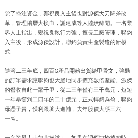
除了挹注資金，鄭祝良入主後也對源傑大刀闊斧改
革，管理階層大換血，謝建成等人陸續離開。一名業
界人士指出，鄭祝良執行力強，擅長工廠管理，聯鈞
入主後，形成源傑設計，聯鈞負責生產製造的新模
式。
隨著二三年底，四百G產品開始出貨給甲骨文，強勁
的訂單需求讓聯鈞也大膽地同步擴充數倍產能。源傑
的營收自此一躍千里，從二三年僅有三千萬元，短短
一年暴衝到二四年的二十億元，正式轉虧為盈，聯鈞
母憑子貴，獲利跟著大進補，去年股價大漲三六
一％。
一名業界人士如此描述：「如果在源傑快垮掉的時