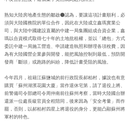
熟知大陸房地產生態的鄒啟●認為，要讓這項計畫順利，必
須與大陸國務院的單位合作，因此在大陸成立鑫瑪實業公
司，與大陸中國建設直屬的中建一局集團組成合資企業，鑫
瑪以合資模式取得七十年的土地批租權，並以「總包」方式
委託中建一局施工營造、申請建造執照和辦理各項稅費，因
為有大陸國營企業參與開發，能把風險控制到最低，預防開
發商「斷頭」或跑路的糾紛，降低計畫受阻的風險。
今年四月，祖籍江蘇鹽城的前行政院長郝柏村，據說也有意
購買「蘇州湖濱花園大廈」當作退休宅第，請了退役上將、
前警備司令部總司令周仲南前往蘇州考察，當時大陸國台辦
還派一位處長級官員全程陪同，後來因為「安全考量」而作
罷，否則，以郝柏村四星上將退役的身分，更能凸顯蘇州將
軍村的特色。