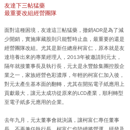
友達下三帖猛藥
最重要改組經營團隊
面對這種困境，友達這三帖猛藥，撤銷ADR是為了減
少開銷，實施庫藏股則只能暫時止血，最重要的還是
經營團隊改組。尤其是新任總座柯富仁，原本就是友
達培養出來的專業經理人，2013年被邀請到元太，
隔年就接董事長及執行長，元太是永豐餘集團控股企
業之一，家族經營色彩濃厚，年輕的柯富仁加入後，
對元太產生基本面的翻轉，尤其在開拓電子紙應用上
貢獻最大，讓元太成功從原來的LCD產業，順利轉型
至電子紙多元應用的企業。
去年九月，元太董事會就決議，讓柯富仁專任董事
長，不再兼任執行長，柯富仁也陸續將營運、研發及