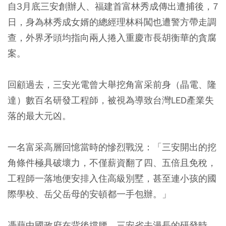
自3月底三安創辦人、福建首富林秀成傳出遭捕後，7
日，身為林秀成女婿的總經理林科闖也遭警方帶走調
查，外界矛頭均指向兩人捲入重慶市長胡衡華的貪腐
案。
回顧過去，三安光電曾大舉挖角富采前身（晶電、隆
達）數百名研發工程師，被視為導致台灣LED產業失
落的最大元凶。
一名富采高層回憶當時的慘烈戰況：「三安開出的挖
角條件極具破壞力，不僅薪資翻了四、五倍且免稅，
工程師一落地便安排入住高級別墅，甚至連小孩的國
際學校、岳父岳母的安頓都一手包辦。」
憑藉中國政府在背後撐腰，三安省去漫長的研發時