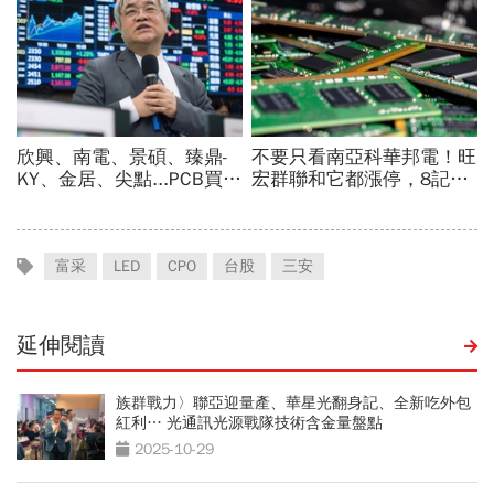
富采
LED
CPO
台股
三安
延伸閱讀
族群戰力〉聯亞迎量產、華星光翻身記、全新吃外包
紅利… 光通訊光源戰隊技術含金量盤點
2025-10-29