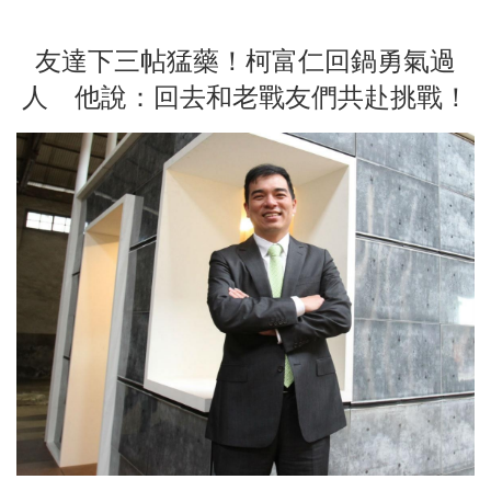
友達下三帖猛藥！柯富仁回鍋勇氣過
人 他說：回去和老戰友們共赴挑戰！