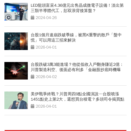
LED龍頭富采4.36億元出售晶成微電子設備！淡出第
三類半導體代工，彭双浪背後算盤？
2024-04-26
台股1個月速崩跌破季線，被黑K重擊的散戶「盤中
慌」可以用這三招來解決
2026-04-01
台股跌破3萬3能進場？他從低收入戶翻身賺近2億：
川普製造利空、後面必有利多「金融股抄底時機曝
光」
2026-04-02
美伊戰爭終戰？川普周四9點全國演說…台股噴漲
1451點史上第2大，還想買台積電？多頭司令揭買點
2026-04-01