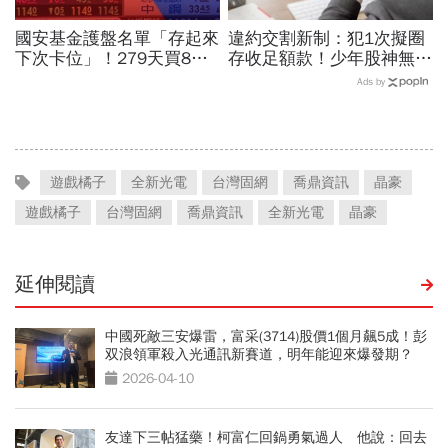
國安基金護盤名單「存起來
違約交割新制：犯1次擬圈
下次卡位」！279天買8檔
存收足額款！少年股神無本
翻倍賺百億：鴻海、台達
當沖翻車、前7月飆百億…
Ads by
電...唯一金融股是它
違約交割後果「想貸款都
難」
遊戲橘子
全新光電
台灣固網
喬鼎資訊
晶豪
遊戲橘子
台灣固網
喬鼎資訊
全新光電
晶豪
延伸閱讀
中國死敵三安爆雷，富采(3714)股價1個月飆5成！彭
双浪領軍殺入光通訊新賽道，明年能迎來爆發期？
2026-04-10
友達下三帖猛藥！柯富仁回鍋勇氣過人 他說：回去