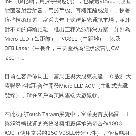
InP（磷化銦，用於手機感測），也做過VCSEL（垂直
腔面發射雷射器，用於手機、耳機距離感測），挾著
這些技術積累，富采去年正式跨足光通訊市場，並針
對不同的傳輸距離，推出三種光源解決方案：分別為
Micro LED（短距離）、VCSEL（中距離），以及
DFB Laser（中長距，主要產品為連續波雷射CW
laser）。
目前在客戶佈局上，富采正與大股東友達、IC 設計大
廠聯發科攜手合作開發Micro LED AOC（主動式光纖
纜線），潛在客戶為美國雲端大廠微軟。
在此次的Touch Taiwan展覽中，富采更首度揭露，正
與鴻海轉投資的光收發模組廠傳承光電合作100G
AOC（使用富采的25G VCSEL發光元件），準備應用