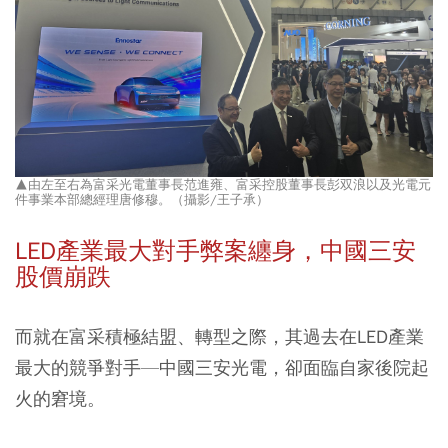
▲由左至右為富采光電董事長范進雍、富采控股董事長彭双浪以及光電元
件事業本部總經理唐修穆。（攝影/王子承）
LED產業最大對手弊案纏身，中國三安
股價崩跌
而就在富采積極結盟、轉型之際，其過去在LED產業
最大的競爭對手—中國三安光電，卻面臨自家後院起
火的窘境。