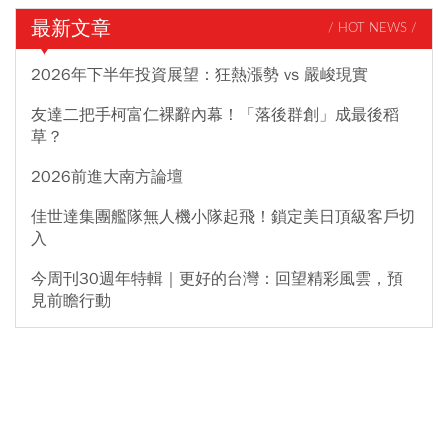
最新文章
/ HOT NEWS /
2026年下半年投資展望：狂熱漲勢 vs 嚴峻現實
友達二把手柯富仁裸辭內幕！「落後群創」成最後稻
草？
2026前進大南方論壇
佳世達集團艦隊無人機小隊起飛！鎖定美日頂級客戶切
入
今周刊30週年特輯｜更好的台灣：回望精彩風雲，預
見前瞻行動