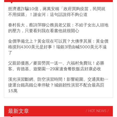
慈濟遭詐騙10億，蔣萬安稱「政府買夠疫苗，民間就
不用採購」！謝金河：這句話說得不夠公道
眷村長大，蔡詩萍聊公務員老父親：不給子女出人頭地
的壓力，只要看到我在看書他就很開心
金價準備北上？黃金現在可以買？大佛李其展：黃金價
格摸到4300美元是好事！瑞銀3理由喊5000美元不遠
了
父親節優惠／麥當勞買一送一、六福村免費玩！必勝
客、肯德基、遊樂園…29家速食餐飲飯店好康必收
漢光演習斷網、防空演習時間！影響範圍、交通異動…
捷運台鐵高鐵公車停駛？城鎮韌性演習不配合最高罰
15萬
最新文章
/ HOT NEWS /