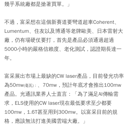
幾乎系統廠都是搶著買單。」
不過，富采想在這個新賽道要彎道超車Coherent、
Lumentum、住友以及博通等老牌歐美、日本雷射大
廠，仍有場硬仗要打，首先是產品必須通過超過
5000小時的嚴格信賴度、老化測試，認證期長達一
年。
富采展出市場上最缺的CW laser產品，目前發光功率
為50mw
、70mw，預計年底才會推出100mw
(毫瓦)：
產品。光通訊業界人士直言：「為了滿足AI傳輸需
求，ELS使用的CW laser現在最低要求至少都要
100mw，1.6T甚至用到300mw。以富采目前的規
格，應該無法打進美國雲端大廠。」