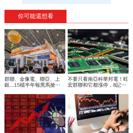
你可能還想看
群聯、金像電、聯亞、上
不要只看南亞科華邦電！旺
銀...15檔半年報黑馬搶先
宏群聯和它都漲停，8記憶
卡位！分析師揭選股4指
體股各擁啥利多？華邦電法
標...真能複製鈺創、晶豪科
說時間就在今天，牛肉大塊
噴一波？
嗎