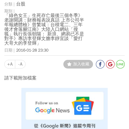
台股
「綠色女王」生死存亡最後三個冬季》
老謝開講：財務報表說真話 上市公司半
年報總體檢》曾繁城：台積電二、三年
後才會落腳江南》大陸入口網站「搜
狐」執行長張朝陽： 新浪、網易已不是
對手》專訪李登輝文膽李靜宜談「愛打
大哥大的李登輝」
2016-01-28 23:30
+A
-A
加入收藏
請下載附加檔案