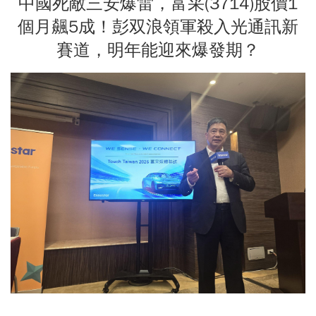
中國死敵三安爆雷，富采(3714)股價1
個月飆5成！彭双浪領軍殺入光通訊新
賽道，明年能迎來爆發期？