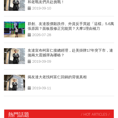
和老戰友們共赴挑戰！
2019-09-10
群創、友達股價殺跌停、外資反手買超「這檔」5.6萬
張原因？面板股修正完能買？大摩1理由補刀
2026-07-28
友達宣布柯富仁接總經理，赴美掛牌17年突下市，連
拋兩大震撼彈為哪樁？
2019-09-09
揭友達大老找柯富仁回鍋的背後真相
2019-09-11
熱門話題
/ HOT ARTICLES /