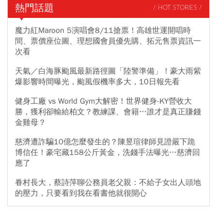
熱門話題
/ HOT STORIES /
魔力紅Maroon 5演唱會8/11搶票！高雄世運開唱時
間、票價座位圖、理想國會員優先購、拓元售票資訊一
次看
天氣／白海豚颱風最新路徑圖「陸警準備」！豪大雨紫
爆影響時間曝光，颱風假機率多大，10日報先看
健身工廠 vs World Gym大解密！世界健身-KY營收大
勝，獲利卻輸給柏文？教練課、會籍…誰才是真正賺錢
金雞母？
慈濟遭詐騙10億怎麼發生的？陳昱瑄律師見證嚴下跪
博信任！豪宅藏158公斤黃金，洗錢手法曝光…慈濟回
應了
眷村長大，蔡詩萍聊公務員老父親：不給子女出人頭地
的壓力，只要看到我在看書他就很開心