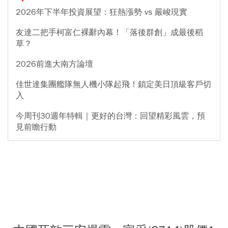
2026年下半年投資展望：狂熱漲勢 vs 嚴峻現實
友達二把手柯富仁裸辭內幕！「落後群創」成最後稻
草？
2026前進大南方論壇
佳世達集團艦隊無人機小隊起飛！鎖定美日頂級客戶切
入
今周刊30週年特輯｜更好的台灣：回望精彩風雲，預
見前瞻行動