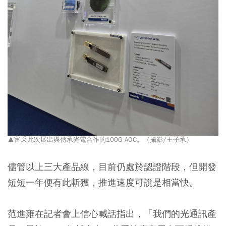
▲富采此次展出與傳承光電合作的100G AOC。（攝影/王子承）
儘管以上三大產品線，目前仍處於認證階段，但開發
短短一年便有此斬獲，推進速度可說是相當快。
范進雍在記者會上信心喊話指出，「我們的光通訊產