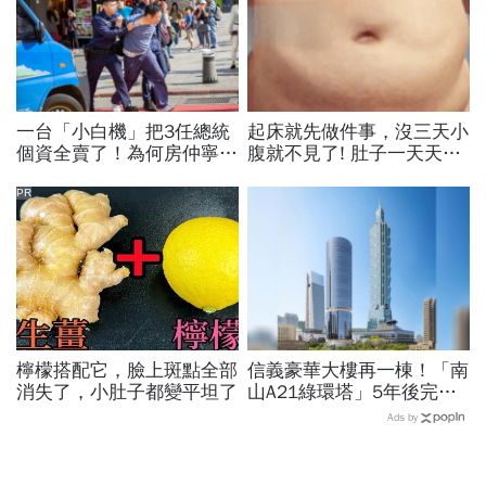
一台「小白機」把3任總統
起床就先做件事，沒三天小
個資全賣了！為何房仲寧願
腹就不見了! 肚子一天天變
靠它也不願拜訪屋主 專
小！
家曝名單：看你是不是A貨
PR
檸檬搭配它，臉上斑點全部
信義豪華大樓再一棟！「南
消失了，小肚子都變平坦了
山A21綠環塔」5年後完
工 絕美玻璃帷幕曝光「像
Ads by
空氣清淨機」