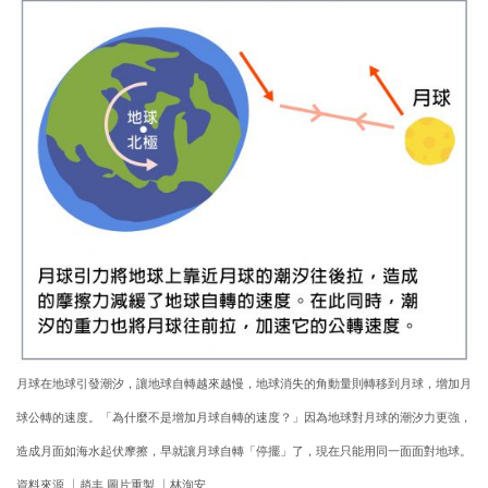
月球在地球引發潮汐，讓地球自轉越來越慢，地球消失的角動量則轉移到月球，增加月
球公轉的速度。「為什麼不是增加月球自轉的速度？」因為地球對月球的潮汐力更強，
造成月面如海水起伏摩擦，早就讓月球自轉「停擺」了，現在只能用同一面面對地球。
資料來源 │趙丰 圖片重製 │林洵安