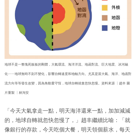
地球不是一整塊死板板的剛體，大氣環流、海洋洋流、地函對流、巨大地震、冰河融
化……地球無時不刻不變化，影響自轉速度和地軸方向。尤其是當大氣、海洋、地函對
流方向等等發生改變，因為角動量守恆，地球自轉就會忽快忽慢。資料來源 │趙丰 圖
片重製 │林洵安
「今天大氣拿走一點，明天海洋還來一點，加加減減
的，地球自轉就忽快忽慢了，」趙丰繼續比喻：「就
像銀行的存款，今天吃個大餐，明天領個薪水，每天