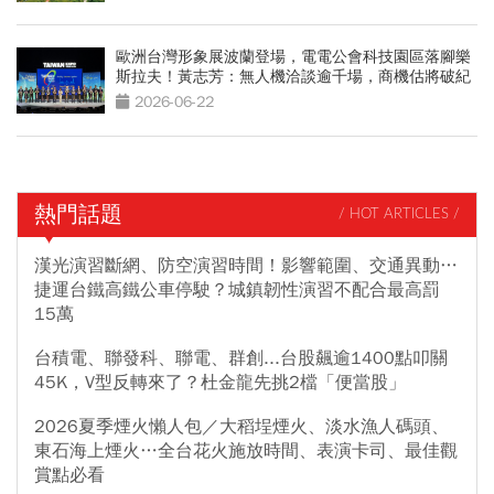
歐洲台灣形象展波蘭登場，電電公會科技園區落腳樂
斯拉夫！黃志芳：無人機洽談逾千場，商機估將破紀
錄
2026-06-22
熱門話題
/ HOT ARTICLES /
漢光演習斷網、防空演習時間！影響範圍、交通異動…
捷運台鐵高鐵公車停駛？城鎮韌性演習不配合最高罰
15萬
台積電、聯發科、聯電、群創...台股飆逾1400點叩關
45K，V型反轉來了？杜金龍先挑2檔「便當股」
2026夏季煙火懶人包／大稻埕煙火、淡水漁人碼頭、
東石海上煙火…全台花火施放時間、表演卡司、最佳觀
賞點必看