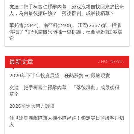
友達二把手柯富仁裸辭內幕！彭双浪親自找回來的接班
人，為何最後撕破臉？「落後群創」成最後稻草？
華邦電(2344)、南亞科(2408)、旺宏(2337)第二根漲
停穩了？記憶體股只能挑一檔挑誰，杜金龍2理由喊選
它
最新文章
/ HOT NEWS /
2026年下半年投資展望：狂熱漲勢 vs 嚴峻現實
友達二把手柯富仁裸辭內幕！「落後群創」成最後稻
草？
2026前進大南方論壇
佳世達集團艦隊無人機小隊起飛！鎖定美日頂級客戶切
入