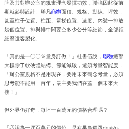
牌及其對辦公室的規畫理念發揮功效，聯強因此從前
期就參與設計。舉凡
商辦
面積、規格、動線、坪效，
甚至柱子位置、柱距、電梯位置、速度、內裝一排放
幾個位置、排與排中間要空多少公分等細節，全部鉅
細靡遺客製化。
「真的是一○○％量身訂做！」杜書伍說，
聯強
總部
大樓除了軟硬體結構、節能減碳，還須考量智能度，
「辦公室規格不是用現在，要用未來觀念考量，必須
思考能不能用一百年，最主要我們在蓋一個未來大
樓！」
但外界仍好奇，每坪一百萬元的價格合理嗎？
「我認為一坪百萬元的價位，是有早鳥價跟design-