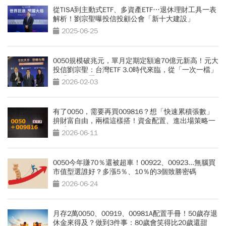
從TISA到主動式ETF、多資產ETF…退休理財工具一表
解析！劉宗聖曝投信投顧公會「新十大建設」
2025-06-25
0050規模破兆元，單月定期定額逾70億元新高！元大
投信劉宗聖：台灣ETF 3.0時代來臨，從「一次一檔」
變「智能配置」
2026-02-03
有了0050，需要再買009816？想「快速累積張數」
拚財富自由，兩檔這樣搭！資金配置、進出場策略一
次看
2026-06-11
0050今年賺70％還被超車！00922、00923...無腦買
市值型選誰好？多漲5％、10％的3個致勝密碼
2026-06-24
月存2萬0050、00919、00981A配置手冊！50歲存退
休金來得及？做到3件事：80歲會笑得比20歲還甜