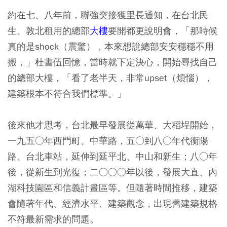
約在七、八年前，聯強突接獲里長通知，在台北民
生、敦北租用的總部
大樓
要開都更說明會，「那時候
真的是shock（震驚），本來想說總部安安穩穩不用
搬，」杜書伍回憶，當時就下定決心，開始尋找自己
的總部大樓，「看了老半天，非常upset（煩惱），
建築根本不符合我們標準。」
後來他才思考，台北最早發展從萬華、大稻埕開始，
一九五○年西門町、中華路，五○到八○年代衡陽
路、台北車站，延伸到延平北、中山和新生；八○年
後，從新生到光復；二○○○年以後，發展大直、內
湖科技園區和信義計畫區等。但隨著時間推移，建築
會隨著年代、經濟水平、建築觀念，出現舊建築規格
不符最新需求的問題。