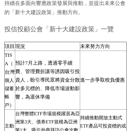
持續在多面向響應政策發展與推動，並提出未來公會
的「新十大建設政策」推動方向。
投信投顧公會「新十大建設政策」一覽
項目
現況
未來努力方向
TIS
預計
7
月上路，透過零手續
A
（
費、管理費折讓等誘因吸引投
台灣
資人，盼引導民眾將資金分散
進一步爭取稅負優惠
個人
於多元標的、降低市場波動影
儲蓄
帳
響，為退休準備
）
戶
台灣整體
ETF
市場規模躍居為亞
持續推動開放主動式
洲第
3
大、債券
ETF
規模為亞洲
主動
ETF
產品可投資標的或
第
1
大，吸引外商拜訪公會次數