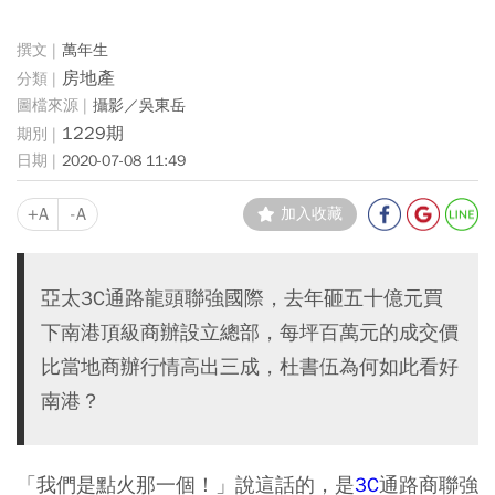
萬年生
房地產
攝影／吳東岳
1229期
2020-07-08 11:49
+A
-A
加入收藏
亞太3C通路龍頭聯強國際，去年砸五十億元買
下南港頂級商辦設立總部，每坪百萬元的成交價
比當地商辦行情高出三成，杜書伍為何如此看好
南港？
「我們是點火那一個！」說這話的，是
3C
通路商聯強