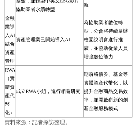
基金，並錄製中英文
ESG
影片
軌
協助業者永續轉型
金融
為協助業者數位轉
業導
型，公會將持續舉辦
入
AI
資產管理業已開始導入
AI
校園說明會進行推
結合
廣，並協助從業人員
資產
增強數位能力
管理
RWA
期盼將債券、基金等
（實
實體資產代幣化，以
體資
成立
RWA
小組，進行相關研究
提升金融商品交易效
產代
率，並開啟嶄新的創
幣
新金融服務模式
化）
資料來源：記者採訪整理。