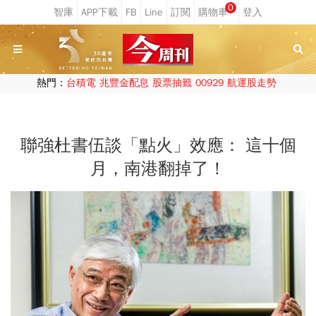
0
熱門：
台積電
兆豐金配息
股票抽籤
00929
航運股走勢
聯強杜書伍談「點火」效應： 這十個
月，南港翻掉了！