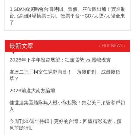
BIGBANG演唱會台灣時間、票價、座位圖出爐！實名制
台北高雄4場搶票日期、售票平台…GD/大聲/太陽全來
了
最新文章
/ HOT NEWS /
2026年下半年投資展望：狂熱漲勢 vs 嚴峻現實
友達二把手柯富仁裸辭內幕！「落後群創」成最後稻
草？
2026前進大南方論壇
佳世達集團艦隊無人機小隊起飛！鎖定美日頂級客戶切
入
今周刊30週年特輯｜更好的台灣：回望精彩風雲，預
見前瞻行動