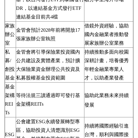
DR
，以連結基金方式發行
ETF
連結基金目前共
4
檔
家族
借鏡外資經驗，協助
金管會預計
2028
年前將開放
17
辦公
國內金融業者推動發
張家族辦公室執照
室
展家族辦公室業務
私
金管會將引導保險業投資國內
持續推動多面向校園
募
/
公共建設及實體產業，預計擴
深耕計畫，培養優秀
創投
大保險業資金辦理公共投資及
年輕金融業專業人
基金
私募股權基金投資範圍
才，以助產業發產
基金
架構
等待法規三讀通過即可發行基
協助此業務未來持續
REI
金架構
REITs
發展
Ts
公會建置
ESG
永續發展轉型專
持續將國際經驗引進
區，協助投資人清楚識別
ESG
ESG
台灣，順利與國際接