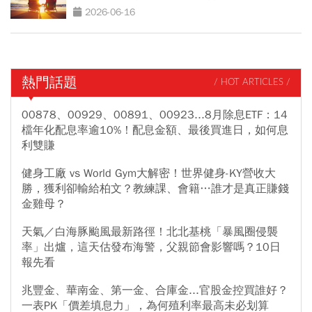
2026-06-16
熱門話題
/ HOT ARTICLES /
00878、00929、00891、00923...8月除息ETF：14
檔年化配息率逾10%！配息金額、最後買進日，如何息
利雙賺
健身工廠 vs World Gym大解密！世界健身-KY營收大
勝，獲利卻輸給柏文？教練課、會籍…誰才是真正賺錢
金雞母？
天氣／白海豚颱風最新路徑！北北基桃「暴風圈侵襲
率」出爐，這天估發布海警，父親節會影響嗎？10日
報先看
兆豐金、華南金、第一金、合庫金...官股金控買誰好？
一表PK「價差填息力」，為何殖利率最高未必划算