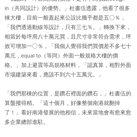
in（共同設計）的優勢。」杜書伍透露，他看了很多
棟大樓，目前一般蓋起來公設比幾乎都是五○％，
「我們透過動線等設計，只有三七％。」轉換下來，
相當於每坪用八十萬元買，且尺寸非常符合需求，坪
效可增加一○％，「我個人覺得我們買價差不多七十
萬元，equal to（等同）外面一般規格大樓的價
格。」加上避震等高規格材料，「認真算，相對外面
市場建築來看，應該不到六十五萬元。」
「我們那棟的位置，是鑽石裡面的鑽石，」杜書伍的
算盤撥得精。「這十個月，好像整個南港就翻掉
了！」看好南港發展的他相信，未來當地會有愈來愈
多企業總部進駐。