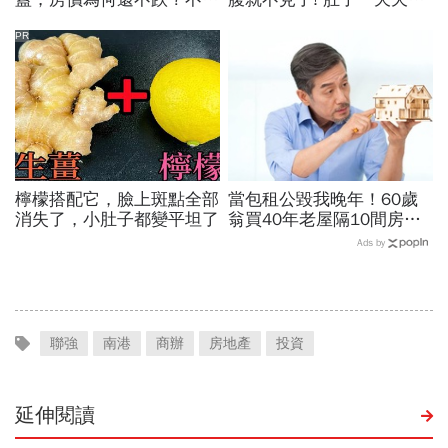
跌20%！建築師揭全台房市
小！
「生死象限」：這一年將大
PR
反轉
檸檬搭配它，臉上斑點全部
當包租公毀我晚年！60歲
消失了，小肚子都變平坦了
翁買40年老屋隔10間房，
想躺賺卻月月倒賠，淪夜班
Ads by
警衛還房貸…退休收租3死
穴
聯強
南港
商辦
房地產
投資
延伸閱讀