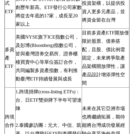
式
投資架構，以提供投
創歷年新高。
ETF
發行公司家數
ETF
資人更多元產品，並
將從去年底的
17
家，成長至
20
將資金留在台灣
家以上
目前多資產
ETF
開放僅
美國
NYSE
旗下
ICE
指數公司，
限於股票、債券搭
及彭博
(Bloomberg)
指數公司，
多資
配，且股、債比例需
皆與臺灣證券交易所、證券櫃
產
固定，未來將爭取產
檯買賣中心等單位簽訂合作，
ETF
品架構開放彈性，讓
共同編製多資產指數，有利推
產品設計增添彈性空
動臺灣
ETF
持續發展與成長
間
1.
跨境掛牌
(cross-listing ETFs)
：
台、日
ETF
雙掛牌下半年可望達
陣
未來在其它亞洲市場
跨境
也將繼續拓展，期待
合作
2.
泰國參訪團：元大、中信、凱
能將台灣成功發展經
基，以台灣發行
ETF
到泰國發行
驗分享至海外市場