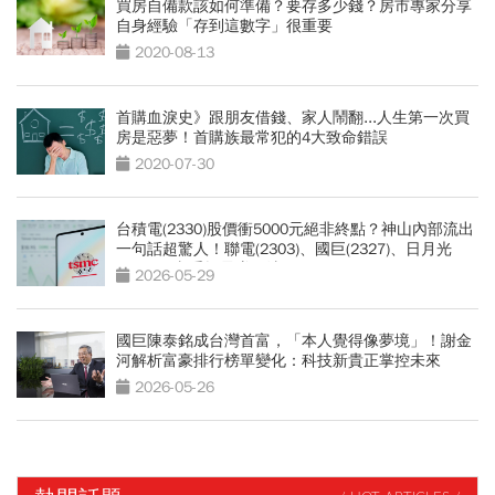
買房自備款該如何準備？要存多少錢？房市專家分享
自身經驗「存到這數字」很重要
2020-08-13
首購血淚史》跟朋友借錢、家人鬧翻...人生第一次買
房是惡夢！首購族最常犯的4大致命錯誤
2020-07-30
台積電(2330)股價衝5000元絕非終點？神山內部流出
一句話超驚人！聯電(2303)、國巨(2327)、日月光
(3711)...老手揭最賺買法
2026-05-29
國巨陳泰銘成台灣首富，「本人覺得像夢境」！謝金
河解析富豪排行榜單變化：科技新貴正掌控未來
2026-05-26