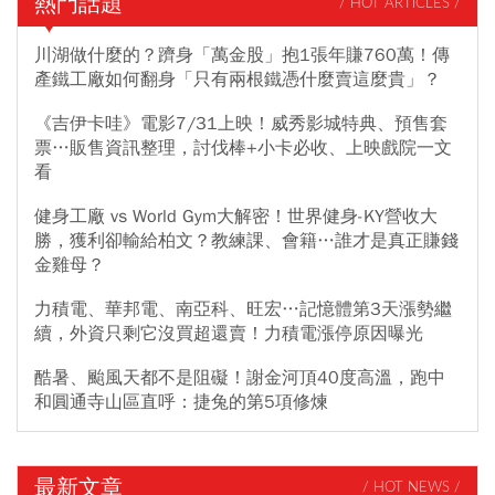
熱門話題
/ HOT ARTICLES /
川湖做什麼的？躋身「萬金股」抱1張年賺760萬！傳
產鐵工廠如何翻身「只有兩根鐵憑什麼賣這麼貴」？
《吉伊卡哇》電影7/31上映！威秀影城特典、預售套
票…販售資訊整理，討伐棒+小卡必收、上映戲院一文
看
健身工廠 vs World Gym大解密！世界健身-KY營收大
勝，獲利卻輸給柏文？教練課、會籍…誰才是真正賺錢
金雞母？
力積電、華邦電、南亞科、旺宏…記憶體第3天漲勢繼
續，外資只剩它沒買超還賣！力積電漲停原因曝光
酷暑、颱風天都不是阻礙！謝金河頂40度高溫，跑中
和圓通寺山區直呼：捷兔的第5項修煉
最新文章
/ HOT NEWS /