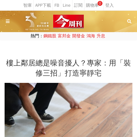
0
熱門：
鋼鐵股
富邦金
開發金
鴻海
升息
樓上鄰居總是噪音擾人？專家：用「裝
修三招」打造寧靜宅