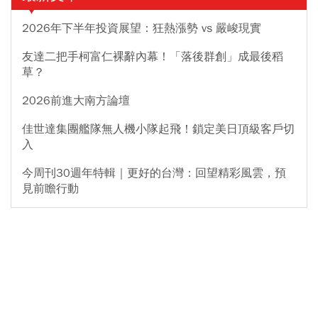
2026年下半年投資展望：狂熱漲勢 vs 嚴峻現實
友達二把手柯富仁裸辭內幕！「落後群創」成最後稻
草？
2026前進大南方論壇
佳世達集團艦隊無人機小隊起飛！鎖定美日頂級客戶切
入
今周刊30週年特輯｜更好的台灣：回望精彩風雲，預
見前瞻行動