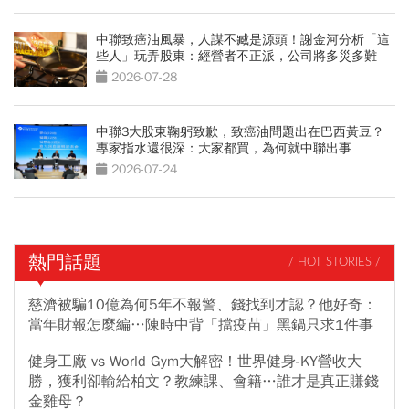
中聯致癌油風暴，人謀不臧是源頭！謝金河分析「這
些人」玩弄股東：經營者不正派，公司將多災多難
2026-07-28
中聯3大股東鞠躬致歉，致癌油問題出在巴西黃豆？
專家指水還很深：大家都買，為何就中聯出事
2026-07-24
熱門話題
/ HOT STORIES /
慈濟被騙10億為何5年不報警、錢找到才認？他好奇：
當年財報怎麼編…陳時中背「擋疫苗」黑鍋只求1件事
健身工廠 vs World Gym大解密！世界健身-KY營收大
勝，獲利卻輸給柏文？教練課、會籍…誰才是真正賺錢
金雞母？