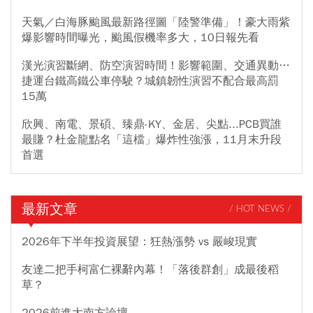
天氣／白海豚颱風最新路徑圖「陸警準備」！豪大雨紫
爆影響時間曝光，颱風假機率多大，10日報先看
漢光演習斷網、防空演習時間！影響範圍、交通異動…
捷運台鐵高鐵公車停駛？城鎮韌性演習不配合最高罰
15萬
欣興、南電、景碩、臻鼎-KY、金居、尖點...PCB買誰
最賺？杜金龍點名「這檔」爆炸性強漲，11月末升段
首選
最新文章
/ HOT NEWS /
2026年下半年投資展望：狂熱漲勢 vs 嚴峻現實
友達二把手柯富仁裸辭內幕！「落後群創」成最後稻
草？
2026前進大南方論壇