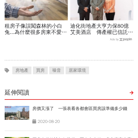
租房子像誤闖森林的小白
迪化街地產大亨力保80億
兔...為什麼很多房東不愛簽
艾美酒店 傳產權已信託給
定型化契約？
股東 避免失去最後王牌
Ads by
房地產
買房
噪音
居家環境
延伸閱讀
房價又漲了 一張表看各都會區買房該準備多少錢
2020-08-20