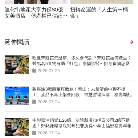
延伸閱讀
吃進苯駢芘怎麼辦、多久會代謝？苯駢芘如何產生？
醫點名5食物有助「打包」毒物護腎…排毒食物怎麼
吃
2026-07-25
致癌油3廠商董座致歉！泰山：未釐清前中聯不復
工、油品不再上架全回收，福懋暫緩採購，福壽喊配
合調查
2026-07-24
中聯毒油銷貨1.26億、法院裁准扣押四公司2億不動
產！鄭銘謙喊徹底剝奪犯罪所得…泰山福懋福壽年報
一窺水多深
2026-07-24