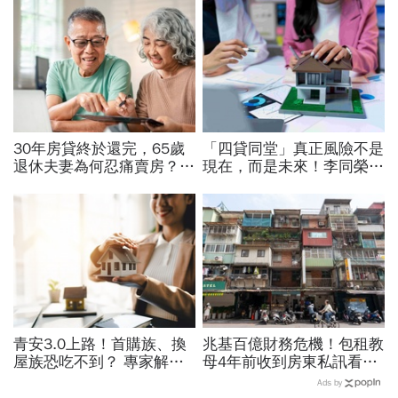
30年房貸終於還完，65歲
「四貸同堂」真正風險不是
退休夫妻為何忍痛賣房？
現在，而是未來！李同榮示
「55坪透天厝只剩打掃拔
警負向循環只要5步：大量
草」晚年才懂：房子不是越
家庭財富將受損
大越幸福
青安3.0上路！首購族、換
兆基百億財務危機！包租教
屋族恐吃不到？ 專家解析
母4年前收到房東私訊看出
房市「短多長空」，買房挑
「包租代管龍頭岌岌可
Ads by
這時機！
危」：為何租約越多，風險