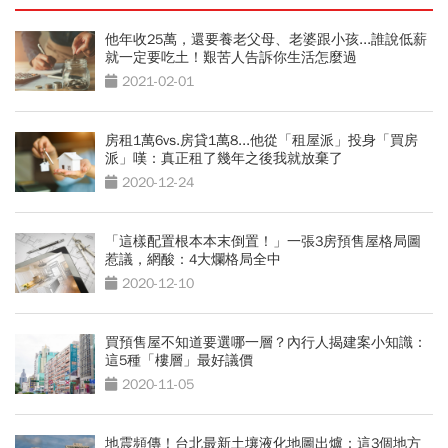
他年收25萬，還要養老父母、老婆跟小孩...誰說低薪
就一定要吃土！艱苦人告訴你生活怎麼過
2021-02-01
房租1萬6vs.房貸1萬8...他從「租屋派」投身「買房
派」嘆：真正租了幾年之後我就放棄了
2020-12-24
「這樣配置根本本末倒置！」一張3房預售屋格局圖
惹議，網酸：4大爛格局全中
2020-12-10
買預售屋不知道要選哪一層？內行人揭建案小知識：
這5種「樓層」最好議價
2020-11-05
地震頻傳！台北最新土壤液化地圖出爐：這3個地方