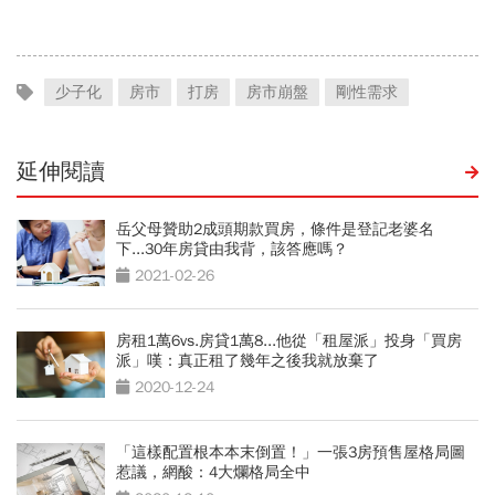
越高？
少子化
房市
打房
房市崩盤
剛性需求
延伸閱讀
岳父母贊助2成頭期款買房，條件是登記老婆名
下...30年房貸由我背，該答應嗎？
2021-02-26
房租1萬6vs.房貸1萬8...他從「租屋派」投身「買房
派」嘆：真正租了幾年之後我就放棄了
2020-12-24
「這樣配置根本本末倒置！」一張3房預售屋格局圖
惹議，網酸：4大爛格局全中