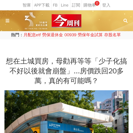
0
熱門：
月配息etf
勞保退休金
00939
勞保年金試算
存股名單
想在土城買房，母勸再等等「少子化搞
不好以後就會崩盤」...房價跌回20多
萬，真的有可能嗎？