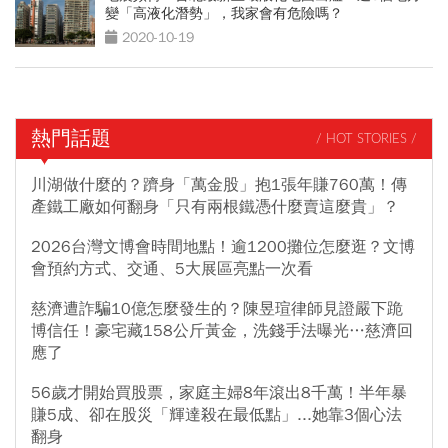
變「高液化潛勢」，我家會有危險嗎？
2020-10-19
熱門話題
/ HOT STORIES /
川湖做什麼的？躋身「萬金股」抱1張年賺760萬！傳
產鐵工廠如何翻身「只有兩根鐵憑什麼賣這麼貴」？
2026台灣文博會時間地點！逾1200攤位怎麼逛？文博
會預約方式、交通、5大展區亮點一次看
慈濟遭詐騙10億怎麼發生的？陳昱瑄律師見證嚴下跪
博信任！豪宅藏158公斤黃金，洗錢手法曝光…慈濟回
應了
56歲才開始買股票，家庭主婦8年滾出8千萬！半年暴
賺5成、卻在股災「輝達殺在最低點」...她靠3個心法
翻身