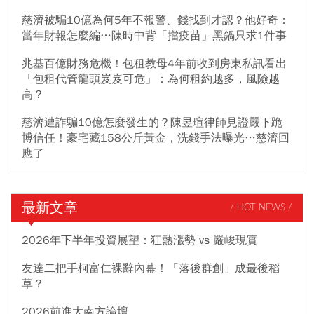
慈濟被騙10億為何5年不報警、錢找到才認？他好奇：
當年財報怎麼編…陳時中背「擋疫苗」黑鍋只求1件事
兆基百億財務危機！包租教母4年前收到房東私訊看出
「包租代管龍頭岌岌可危」：為何租約越多，風險越
高？
慈濟遭詐騙10億怎麼發生的？陳昱瑄律師見證嚴下跪
博信任！豪宅藏158公斤黃金，洗錢手法曝光…慈濟回
應了
最新文章
/ HOT NEWS /
2026年下半年投資展望：狂熱漲勢 vs 嚴峻現實
友達二把手柯富仁裸辭內幕！「落後群創」成最後稻
草？
2026前進大南方論壇