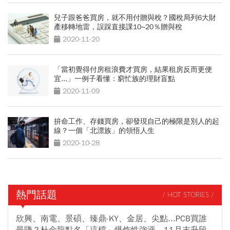
兒子跟爸爸買房，就不用付贈與稅？國稅局列6大財
產移轉地雷，誤踩直接課10~20％贈與稅
2020-11-20
「當初覺得付房租浪費才買房，結果租房反而更便
宜...」一例子看懂：窮忙族的理財盲點
2020-11-09
拚命工作、存錢買房，卻發現自己的極限是別人的起
線？一個「北漂族」的領悟人生
2020-10-28
熱門話題
/ HOT STORIES /
欣興、南電、景碩、臻鼎-KY、金居、尖點...PCB買誰