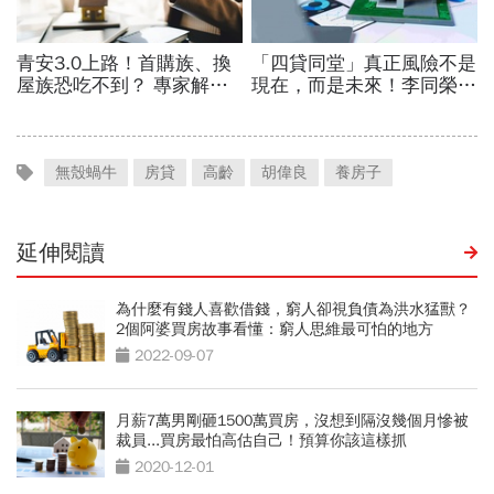
無殼蝸牛
房貸
高齡
胡偉良
養房子
延伸閱讀
為什麼有錢人喜歡借錢，窮人卻視負債為洪水猛獸？
2個阿婆買房故事看懂：窮人思維最可怕的地方
2022-09-07
月薪7萬男剛砸1500萬買房，沒想到隔沒幾個月慘被
裁員...買房最怕高估自己！預算你該這樣抓
2020-12-01