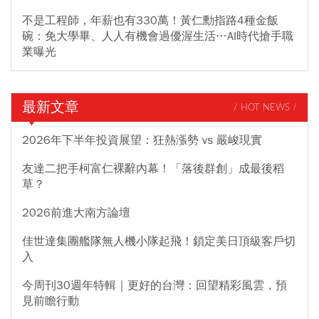
不是工程師，年薪也有330萬！黃仁勳指路4種金飯
碗：免大學畢、人人有機會過優渥生活…AI時代搶手職
業曝光
最新文章
/ HOT NEWS /
2026年下半年投資展望：狂熱漲勢 vs 嚴峻現實
友達二把手柯富仁裸辭內幕！「落後群創」成最後稻
草？
2026前進大南方論壇
佳世達集團艦隊無人機小隊起飛！鎖定美日頂級客戶切
入
今周刊30週年特輯｜更好的台灣：回望精彩風雲，預
見前瞻行動