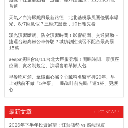
最賺？杜金龍點名「這檔」爆炸性強漲，11月末升段
首選
天氣／白海豚颱風最新路徑！北北基桃暴風圈侵襲率曝
光、8/7颱風假？三颱怎麼走，10日報先看
漢光演習斷網、防空演習時間！影響範圍、交通異動…
捷運台鐵高鐵公車停駛？城鎮韌性演習不配合最高罰
15萬
aespa演唱會8/11台北大巨蛋登場！開唱時間、票價座
位圖、實名制規定、演唱會歌單懶人包
早餐吃可頌、拿鐵傷心臟？心臟科名醫堅持20年、早
上9點前不做「5件事」：喝咖啡前先喝「這1杯」更護
心
最新文章
/ HOT NEWS /
2026年下半年投資展望：狂熱漲勢 vs 嚴峻現實