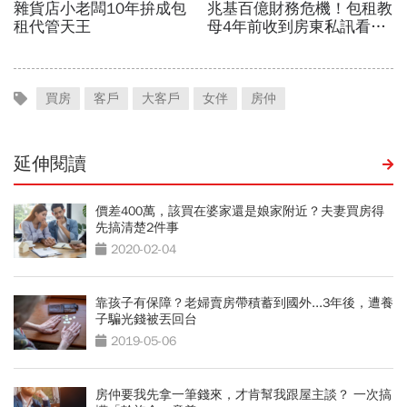
買房
客戶
大客戶
女伴
房仲
延伸閱讀
價差400萬，該買在婆家還是娘家附近？夫妻買房得
先搞清楚2件事
2020-02-04
靠孩子有保障？老婦賣房帶積蓄到國外...3年後，遭養
子騙光錢被丟回台
2019-05-06
房仲要我先拿一筆錢來，才肯幫我跟屋主談？ 一次搞