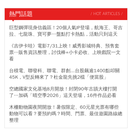
熱門話題
/ HOT ARTICLES /
巨型鋼彈現身信義區！20個人氣IP登場，航海王、哥吉
拉、七龍珠、寶可夢…盤點打卡熱點，活動只到這天
《吉伊卡哇》電影7/31上映！威秀影城特典、預售套
票…販售資訊整理，討伐棒+小卡必收、上映戲院一文
看
台積電、聯發科、聯電、群創...台股飆逾1400點叩關
45K，V型反轉來了？杜金龍先挑2檔「便當股」
空總國家文化基地8月開放！封閉90年古蹟大樓打開
了…加碼「晴空季2026」這天登場，16件作品必看
木柵動物園夜間開放！暑假限定、60元星光票有哪些
動物可以看？要預約嗎？時間、門票、最佳遊園路線總
整理