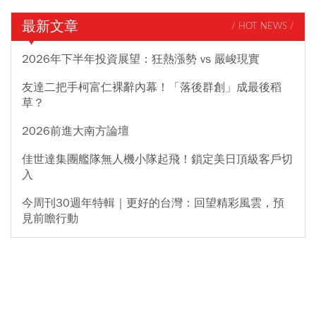
最新文章
/ HOT NEWS /
2026年下半年投資展望：狂熱漲勢 vs 嚴峻現實
友達二把手柯富仁裸辭內幕！「落後群創」成最後稻
草？
2026前進大南方論壇
佳世達集團艦隊無人機小隊起飛！鎖定美日頂級客戶切
入
今周刊30週年特輯｜更好的台灣：回望精彩風雲，預
見前瞻行動