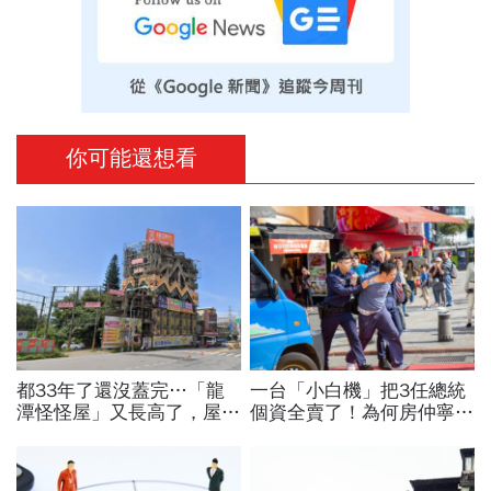
你可能還想看
都33年了還沒蓋完…「龍
一台「小白機」把3任總統
潭怪怪屋」又長高了，屋主
個資全賣了！為何房仲寧願
砸上億「心血來潮想蓋就會
靠它也不願拜訪屋主 專
蓋」原因曝光
家曝名單：看你是不是A貨