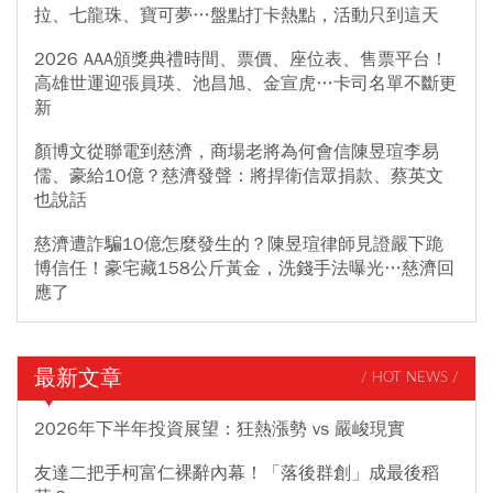
拉、七龍珠、寶可夢…盤點打卡熱點，活動只到這天
2026 AAA頒獎典禮時間、票價、座位表、售票平台！
高雄世運迎張員瑛、池昌旭、金宣虎…卡司名單不斷更
新
顏博文從聯電到慈濟，商場老將為何會信陳昱瑄李易
儒、豪給10億？慈濟發聲：將捍衛信眾捐款、蔡英文
也說話
慈濟遭詐騙10億怎麼發生的？陳昱瑄律師見證嚴下跪
博信任！豪宅藏158公斤黃金，洗錢手法曝光…慈濟回
應了
最新文章
/ HOT NEWS /
2026年下半年投資展望：狂熱漲勢 vs 嚴峻現實
友達二把手柯富仁裸辭內幕！「落後群創」成最後稻