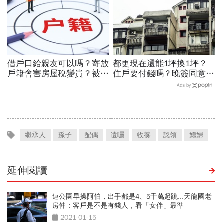
借戶口給親友可以嗎？寄放
都更現在還能1坪換1坪？
戶籍會害房屋稅變貴？被查
住戶要付錢嗎？晚簽同意書
怎麼辦？2026寄戶口必
分更多？租金補貼1個月多
Ads by
看：3/23前一定要完成這
少？7個關鍵問題全面解答
件事
繼承人
孫子
配偶
遺囑
收養
認領
媳婦
延伸閱讀
連公園早操阿伯，出手都是4、5千萬起跳...天龍國老
房仲：客戶是不是有錢人，看「女伴」最準
2021-01-15