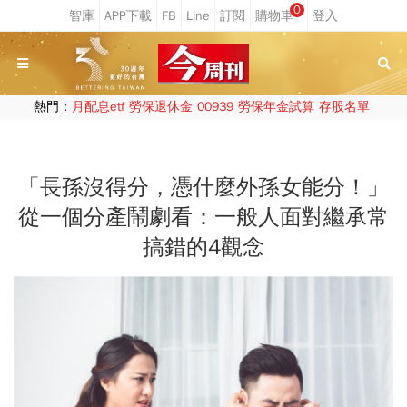
0
熱門：
月配息etf
勞保退休金
00939
勞保年金試算
存股名單
「長孫沒得分，憑什麼外孫女能分！」
從一個分產鬧劇看：一般人面對繼承常
搞錯的4觀念