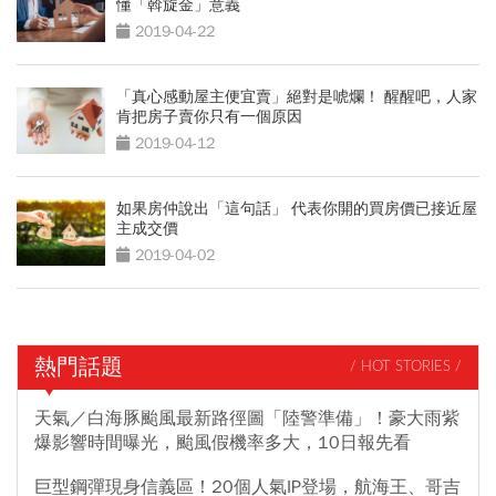
懂「斡旋金」意義
2019-04-22
「真心感動屋主便宜賣」絕對是唬爛！ 醒醒吧，人家
肯把房子賣你只有一個原因
2019-04-12
如果房仲說出「這句話」 代表你開的買房價已接近屋
主成交價
2019-04-02
熱門話題
/ HOT STORIES /
天氣／白海豚颱風最新路徑圖「陸警準備」！豪大雨紫
爆影響時間曝光，颱風假機率多大，10日報先看
巨型鋼彈現身信義區！20個人氣IP登場，航海王、哥吉