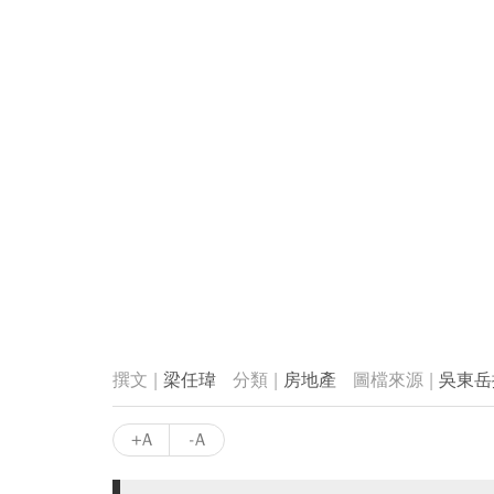
梁任瑋
房地產
吳東岳
+A
-A