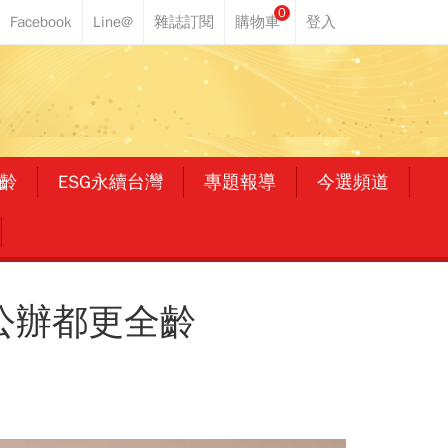
0
齡
ESG永續台灣
專題報導
今選頻道
公辦都更全齡