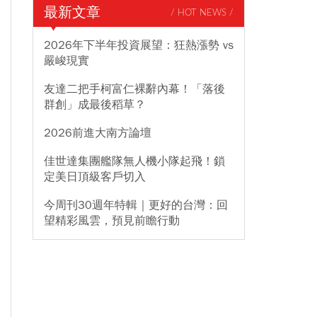
最新文章
/ HOT NEWS /
2026年下半年投資展望：狂熱漲勢 vs
嚴峻現實
友達二把手柯富仁裸辭內幕！「落後
群創」成最後稻草？
2026前進大南方論壇
佳世達集團艦隊無人機小隊起飛！鎖
定美日頂級客戶切入
今周刊30週年特輯｜更好的台灣：回
望精彩風雲，預見前瞻行動