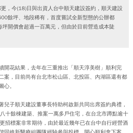
更，今(18)日與出資人台中順天建設簽約，順天建設
600餘坪、地段稀有，首度嘗試全新型態的公辦都
，每坪開價會超過一百萬元，但由於目前營造成本陡
續開花結果，去年在三重推出「順天淳美樹」順利完
二案，目前尚有台北市松山區、北投區、內湖區還有都
圖心。
著兒子順天建設董事長特助柯啟新共同出席簽約典禮，
建八十餘棟建築、推案一萬多戶住宅，在台北市蹲點逾十
都更招標案非常期待，由於最近幾年已在台中自行經營酒
偕同維新醫療組團隊經驗參與投標，開心順利拿下案