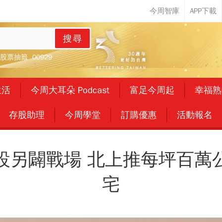
搜尋
股票抽籤
00929
生活
今周大耳朵 Podcast
富足今周起
幸福熟
存股助理
今周學堂
訂購優惠
活動報名
設另闢戰場 北上推每坪百萬
宅