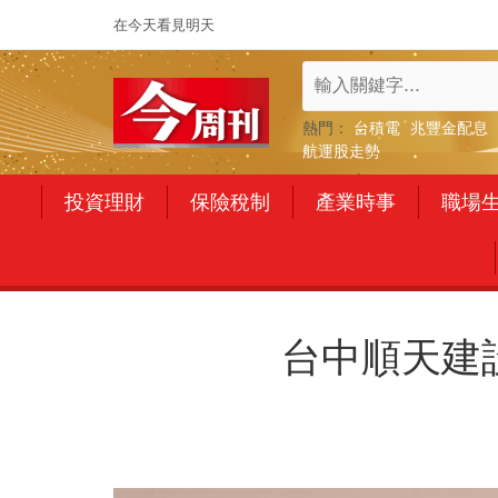
在今天看見明天
熱門：
台積電
兆豐金配息
航運股走勢
投資理財
保險稅制
產業時事
職場
台中順天建