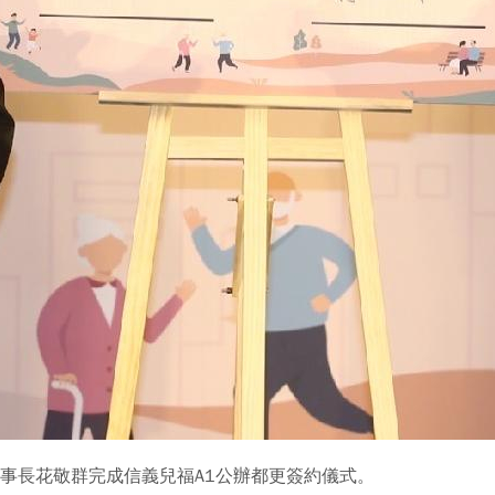
董事長花敬群完成信義兒福A1公辦都更簽約儀式。