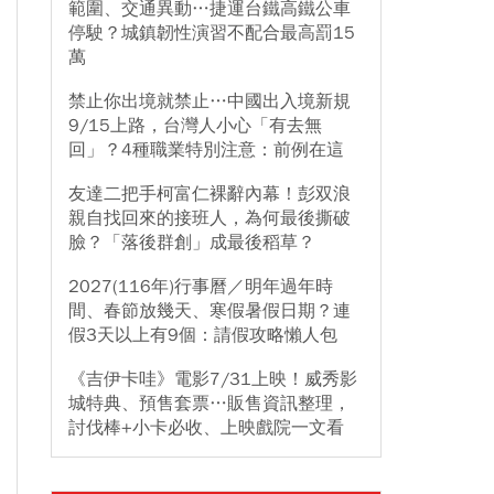
範圍、交通異動…捷運台鐵高鐵公車
停駛？城鎮韌性演習不配合最高罰15
萬
禁止你出境就禁止…中國出入境新規
9/15上路，台灣人小心「有去無
回」？4種職業特別注意：前例在這
友達二把手柯富仁裸辭內幕！彭双浪
親自找回來的接班人，為何最後撕破
臉？「落後群創」成最後稻草？
2027(116年)行事曆／明年過年時
間、春節放幾天、寒假暑假日期？連
假3天以上有9個：請假攻略懶人包
《吉伊卡哇》電影7/31上映！威秀影
城特典、預售套票…販售資訊整理，
討伐棒+小卡必收、上映戲院一文看