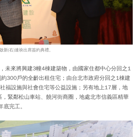
啟新(右)連袂出席簽約典禮。
，未來將興建3幢4棟建築物，由國家住都中心分回之1
劃約300戶的全齡出租住宅；由台北市政府分回之1棟建
照社福設施與社會住宅等公益設施；另有地上17層，地
區，緊鄰松山車站、饒河街商圈，地處北市信義區精華
7年底完工。