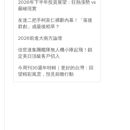
2026年下半年投資展望：狂熱漲勢 vs
嚴峻現實
友達二把手柯富仁裸辭內幕！「落後
群創」成最後稻草？
2026前進大南方論壇
佳世達集團艦隊無人機小隊起飛！鎖
定美日頂級客戶切入
今周刊30週年特輯｜更好的台灣：回
望精彩風雲，預見前瞻行動