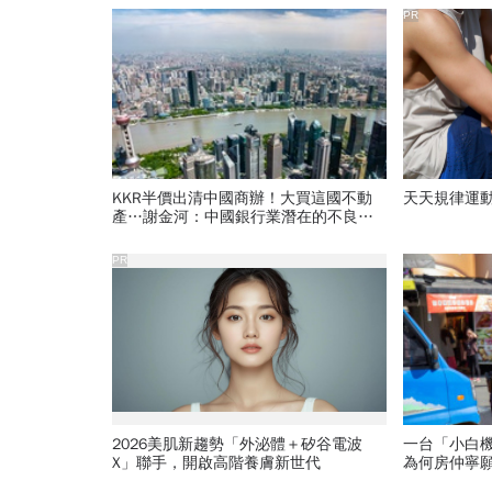
PR
KKR半價出清中國商辦！大買這國不動
天天規律運
產…謝金河：中國銀行業潛在的不良債
權可能大到難以想像
PR
2026美肌新趨勢「外泌體＋矽谷電波
一台「小白
X」聯手，開啟高階養膚新世代
為何房仲寧
家曝名單：