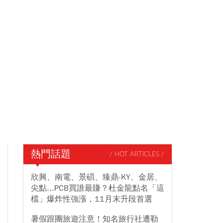
熱門話題
/ HOT ARTICLES /
欣興、南電、景碩、臻鼎-KY、金居、
尖點...PCB買誰最賺？杜金龍點名「這
檔」爆炸性強漲，11月末升段首選
暑假跟團旅遊注意！知名旅行社遭勒