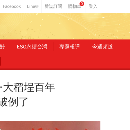
0
齡
ESG永續台灣
專題報導
今選頻道
…大稻埕百年
破例了