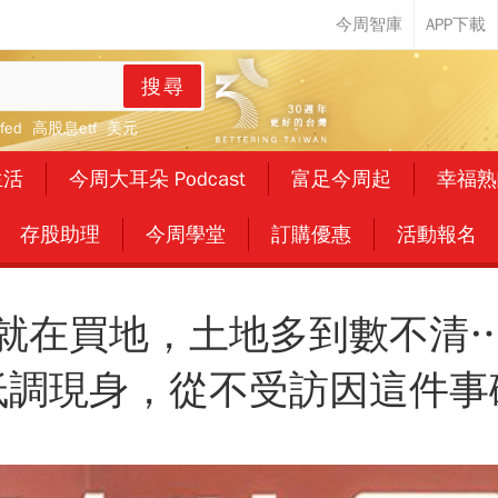
搜尋
fed
高股息etf
美元
生活
今周大耳朵 Podcast
富足今周起
幸福熟
存股助理
今周學堂
訂購優惠
活動報名
就在買地，土地多到數不清
低調現身，從不受訪因這件事