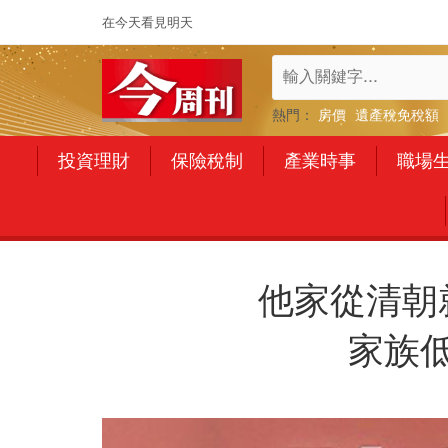
在今天看見明天
熱門：
房價
遺產稅免稅額
投資理財
保險稅制
產業時事
職場
他家從清朝
家族