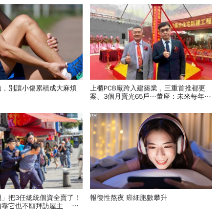
動，別讓小傷累積成大麻煩
上櫃PCB廠跨入建築業，三重首推都更
案、3個月賣光65戶…董座：未來每年推
一案「不抬高房價」
PR
機」把3任總統個資全賣了！
報復性熬夜 癌細胞數攀升
願靠它也不願拜訪屋主 專
看你是不是A貨