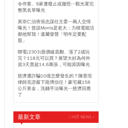
令停業、9家遭廢止或撤照…觀光署完
整黑名單曝光
黃崇仁治喪張忠謀任主委…兩人交情
曝光！曾說Morris是老大：力積電能活
都他幫我！遺屬發聲「明年定要配
股」
聯電(2303)股價破底翻、漲了2成玩
完？118元可以買？展望大好為何外
資3天賣超14.6萬張，可能原因曝光
慈濟遭詐騙10億怎麼發生的？陳昱瑄
律師見證嚴下跪博信任！豪宅藏158
公斤黃金，洗錢手法曝光…慈濟回應
了
最新文章
/ HOT NEWS /