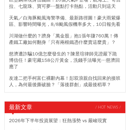
巨型鋼彈現身信義區！20個人氣IP登場，航海王、哥吉
拉、七龍珠、寶可夢…盤點打卡熱點，活動只到這天
天氣／白海豚颱風海警準備、最新路徑圖！豪大雨紫爆
區、影響時間曝光，8/8颱風假機率多大，10日報先看
川湖做什麼的？躋身「萬金股」抱1張年賺760萬！傳
產鐵工廠如何翻身「只有兩根鐵憑什麼賣這麼貴」？
慈濟遭詐騙10億怎麼發生的？陳昱瑄律師見證嚴下跪
博信任！豪宅藏158公斤黃金，洗錢手法曝光…慈濟回
應了
友達二把手柯富仁裸辭內幕！彭双浪親自找回來的接班
人，為何最後撕破臉？「落後群創」成最後稻草？
最新文章
/ HOT NEWS /
2026年下半年投資展望：狂熱漲勢 vs 嚴峻現實