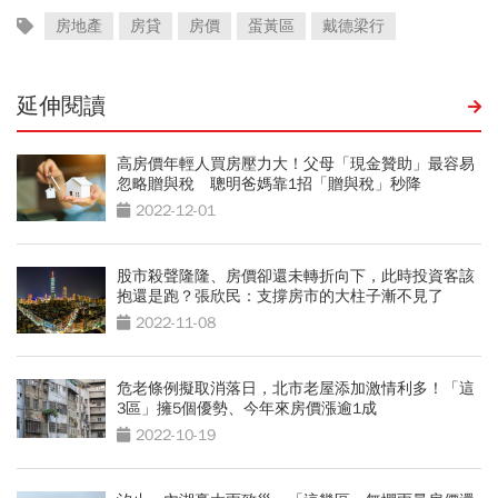
房地產
房貸
房價
蛋黃區
戴德梁行
延伸閱讀
高房價年輕人買房壓力大！父母「現金贊助」最容易
忽略贈與稅 聰明爸媽靠1招「贈與稅」秒降
2022-12-01
股市殺聲隆隆、房價卻還未轉折向下，此時投資客該
抱還是跑？張欣民：支撐房市的大柱子漸不見了
2022-11-08
危老條例擬取消落日，北市老屋添加激情利多！「這
3區」擁5個優勢、今年來房價漲逾1成
2022-10-19