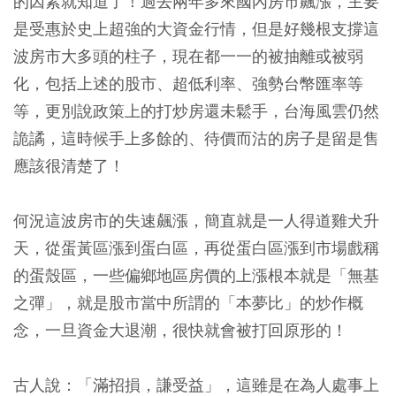
的因素就知道了！過去兩年多來國內房市飆漲，主要
是受惠於史上超強的大資金行情，但是好幾根支撐這
波房市大多頭的柱子，現在都一一的被抽離或被弱
化，包括上述的股市、超低利率、強勢台幣匯率等
等，更別說政策上的打炒房還未鬆手，台海風雲仍然
詭譎，這時候手上多餘的、待價而沽的房子是留是售
應該很清楚了！
何況這波房市的失速飆漲，簡直就是一人得道雞犬升
天，從蛋黃區漲到蛋白區，再從蛋白區漲到市場戲稱
的蛋殼區，一些偏鄉地區房價的上漲根本就是「無基
之彈」，就是股市當中所謂的「本夢比」的炒作概
念，一旦資金大退潮，很快就會被打回原形的！
古人說：「滿招損，謙受益」，這雖是在為人處事上