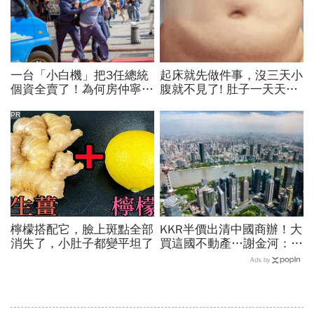
一台「小白機」把3任總統
起床就先做件事，沒三天小
個資全賣了！為何房仲寧願
腹就不見了! 肚子一天天變
靠它也不願拜訪屋主 專
小！
家曝名單：看你是不是A貨
PR
檸檬搭配它，臉上斑點全部
KKR半價出清中國商辦！大
消失了，小肚子都變平坦了
買這國不動產…謝金河：中
國銀行業潛在的不良債權可
Ads by
能大到難以想像