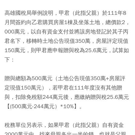
高雄國稅局舉例說明，甲君（此指父親）於111年8
月間簽約向乙君購買房屋1棟及坐落土地，總價款2，
000萬元，以自有資金支付並將該房地登記於其子丙
君名下，移轉時土地公告現值350萬，房屋評定現值
150萬元，則甲君應申報贈與稅為25.6萬元，試算如
下：
贈與總額為500萬元（土地公告現值350萬+房屋評
定現值150萬元），若甲君在111年度沒有其他贈
與，扣除免稅額244萬元後，應繳納贈與稅25.6萬元
【(500萬元-244萬元）*10%】。
稅務單位另表示，如果甲君（此指父親）自有資金
2000萬元中，找來母親各出一半的錢，也就是父親