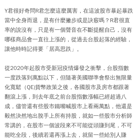
Y君很好奇問R君怎麼這麼厲害，在這波股市暴起暴跌
當中全身而退，是有什麼撇步或是訣竅嗎？R君很直
率的說沒有，只是有一個聲音在不斷提醒自己，沒有
哪樣商品會一直往上漲的，從過去台股起落的經驗，
讓他時時記得要「居高思跌」。
從2020年起股市受新冠疫情爆發之衝擊，台股指數
一度跌落到萬點以下，但隨著美國聯準會祭出無限量
化寬鬆（QE)貨幣政策之後，各國股市及房市都跟著
翻滾上漲，到去年底之前台股指數漲幅已經超過八
成，儘管還有些股市鐵嘴喊股市上看兩萬點，他還是
毅然決然地出脫手上所有持股，就如一些股市分析師
常講的，在股市一個波段來不可能從頭賺到尾，不可
能吃全段，後續若還再漲上去，就留一些給別人賺