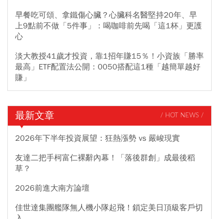
早餐吃可頌、拿鐵傷心臟？心臟科名醫堅持20年、早
上9點前不做「5件事」：喝咖啡前先喝「這1杯」更護
心
淡大教授41歲才投資，靠1招年賺15％！小資族「勝率
最高」ETF配置法公開：0050搭配這1種「越簡單越好
賺」
最新文章
/ HOT NEWS /
2026年下半年投資展望：狂熱漲勢 vs 嚴峻現實
友達二把手柯富仁裸辭內幕！「落後群創」成最後稻
草？
2026前進大南方論壇
佳世達集團艦隊無人機小隊起飛！鎖定美日頂級客戶切
入