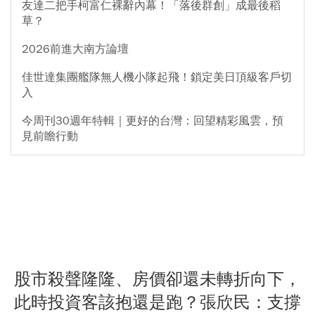
友達二把手柯富仁裸辭內幕！「落後群創」成最後稻
草？
2026前進大南方論壇
佳世達集團艦隊無人機小隊起飛！鎖定美日頂級客戶切
入
今周刊30週年特輯｜更好的台灣：回望精彩風雲，預
見前瞻行動
股市殺聲隆隆、房價卻還未轉折向下，
此時投資客該抱還是跑？張欣民：支撐