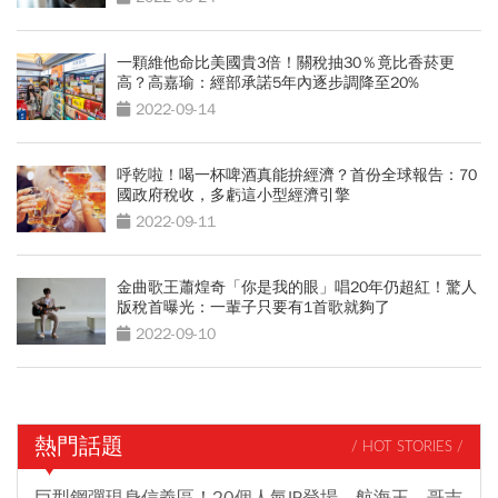
一顆維他命比美國貴3倍！關稅抽30％竟比香菸更
高？高嘉瑜：經部承諾5年內逐步調降至20%
2022-09-14
呼乾啦！喝一杯啤酒真能拚經濟？首份全球報告：70
國政府稅收，多虧這小型經濟引擎
2022-09-11
金曲歌王蕭煌奇「你是我的眼」唱20年仍超紅！驚人
版稅首曝光：一輩子只要有1首歌就夠了
2022-09-10
熱門話題
/ HOT STORIES /