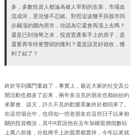
多，多數投資人都淪為被人宰割的韭菜，市場血
流成河，景況慘不忍睹。對照這波幾乎與股市同
步飆漲的國內房市，你認為它還會再漲上去嗎？
還是已到強弩之末，投資置產客手上的房子，是
還要再等待更豐碩的獲利？還是該見好就收，獲
利了結了？
終於等到國門重啟了，事實上，最近大家的社交及公
開活動也都多了起來，兩年多沒見的朋友也都紛紛約
來聚會、談天，許久不見的歡樂景象終於都回來了。
在這些場合中，也得知一些老朋友在這些日子以來相
關的投資概況，其中R君說他在去年加權股價指數站
上萬八前後，分批將手上的股票都賣掉，今年以來就