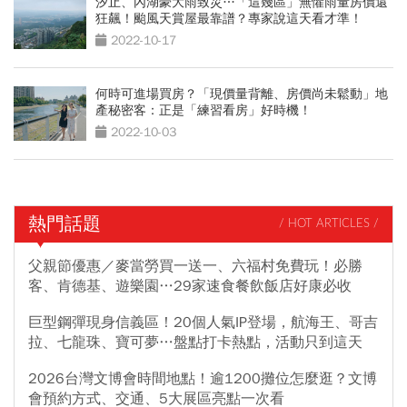
汐止、內湖豪大雨致災…「這幾區」無懼雨量房價還
狂飆！颱風天賞屋最靠譜？專家說這天看才準！
2022-10-17
何時可進場買房？「現價量背離、房價尚未鬆動」地
產秘密客：正是「練習看房」好時機！
2022-10-03
熱門話題
/ HOT ARTICLES /
父親節優惠／麥當勞買一送一、六福村免費玩！必勝
客、肯德基、遊樂園…29家速食餐飲飯店好康必收
巨型鋼彈現身信義區！20個人氣IP登場，航海王、哥吉
拉、七龍珠、寶可夢…盤點打卡熱點，活動只到這天
2026台灣文博會時間地點！逾1200攤位怎麼逛？文博
會預約方式、交通、5大展區亮點一次看