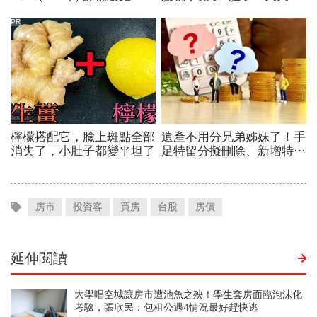
房市
投資客
買房
台股
房價
延伸閱讀
大學唱空城讓房市遭池魚之殃！學生套房面臨泡沫化
考驗，張欣民：包租公遇4情況最好趕快逃