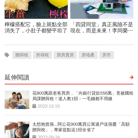
贈與稅
所得稅
買房賣房
房地產
房市
延伸閱讀
花800萬跟老爸買房，「向銀行貸款556萬」竟被國稅
局課贈與稅！達人教1招：一毛錢都不用繳
2022-12-15
太想抱曾孫...阿公花900萬買公寓過戶送孫憂「高額
贈與稅」，專家提點這1招全省了
2022-09-24