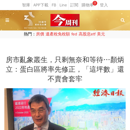
0
熱門：
房價
遺產稅免稅額
fed
高股息etf
美元
房市亂象叢生，只剩無奈和等待…顏炳
立：蛋白區將率先修正，「這坪數」還
不賣會套牢