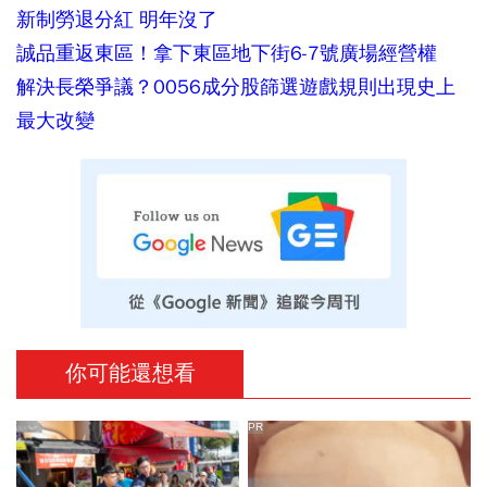
新制勞退分紅 明年沒了
誠品重返東區！拿下東區地下街6-7號廣場經營權
解決長榮爭議？0056成分股篩選遊戲規則出現史上
最大改變
你可能還想看
PR