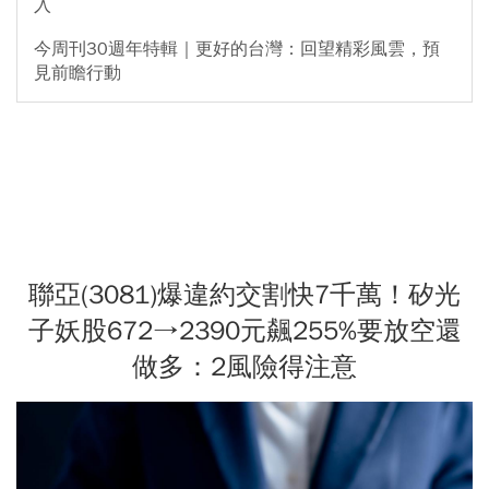
入
今周刊30週年特輯｜更好的台灣：回望精彩風雲，預
見前瞻行動
聯亞(3081)爆違約交割快7千萬！矽光
子妖股672→2390元飆255%要放空還
做多：2風險得注意