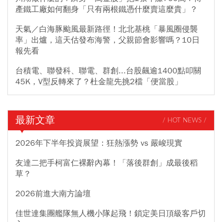
產鐵工廠如何翻身「只有兩根鐵憑什麼賣這麼貴」？
天氣／白海豚颱風最新路徑！北北基桃「暴風圈侵襲
率」出爐，這天估發布海警，父親節會影響嗎？10日
報先看
台積電、聯發科、聯電、群創...台股飆逾1400點叩關
45K，V型反轉來了？杜金龍先挑2檔「便當股」
最新文章
/ HOT NEWS /
2026年下半年投資展望：狂熱漲勢 vs 嚴峻現實
友達二把手柯富仁裸辭內幕！「落後群創」成最後稻
草？
2026前進大南方論壇
佳世達集團艦隊無人機小隊起飛！鎖定美日頂級客戶切