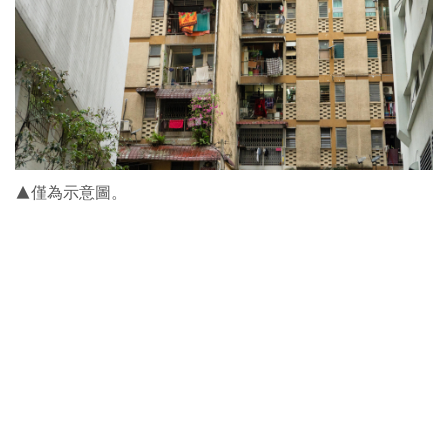
▲僅為示意圖。