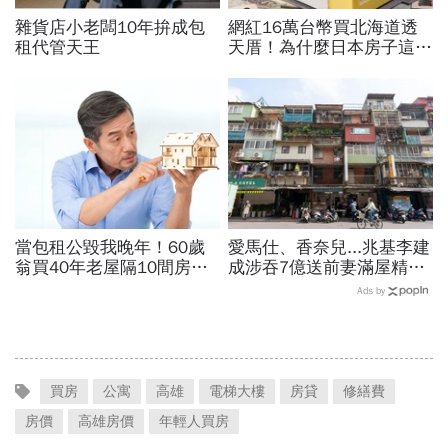
雜貨店小老闆10年拚成包
網紅16萬台幣買北海道透
租代管天王
天厝！為什麼日本房子這麼
便宜？旅日地產老手揭4大
錢坑：賣不掉才是真災難
當包租公毀我晚年！60歲
愛馬仕、香奈兒...兆基李建
翁買40年老屋隔10間房，
成涉吞7億送前妻滿屋精
想躺賺卻月月倒賠，淪夜班
品，遭羈押禁見！宏碁李文
Ads by
警衛還房貸…退休收租3死
詳當董座才2天閃辭：發現
穴
內部缺失
買房
公寓
高雄
電梯大樓
房貸
修繕費
房價
高雄房價
年輕人買房