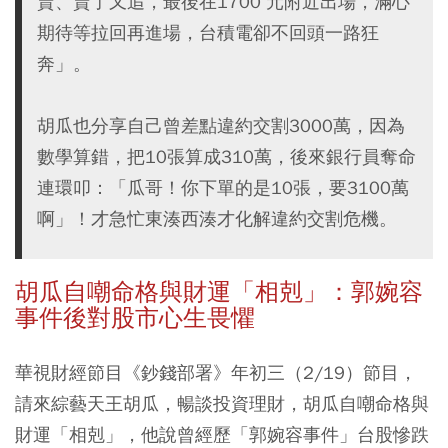
賣、賣了又追，最後在1700 元附近出場，滿心
期待等拉回再進場，台積電卻不回頭一路狂
奔」。
胡瓜也分享自己曾差點違約交割3000萬，因為
數學算錯，把10張算成310萬，後來銀行員奪命
連環叩：「瓜哥！你下單的是10張，要3100萬
啊」！才急忙東湊西湊才化解違約交割危機。
胡瓜自嘲命格與財運「相剋」：郭婉容
事件後對股市心生畏懼
華視財經節目《鈔錢部署》年初三（2/19）節目，
請來綜藝天王胡瓜，暢談投資理財，胡瓜自嘲命格與
財運「相剋」，他說曾經歷「郭婉容事件」台股慘跌