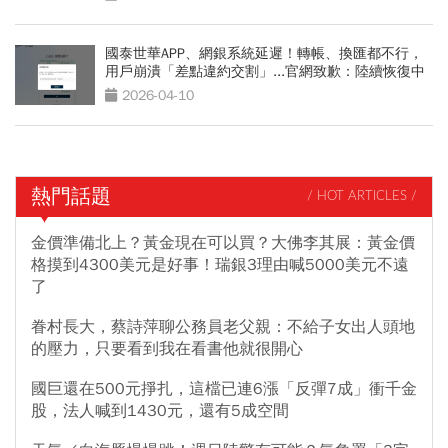
國泰世華APP、網銀系統延遲！轉帳、換匯都不行，
用戶崩潰「差點違約交割」...官網致歉：陸續恢復中
2026-04-10
熱門話題
/ HOT ARTICLES /
金價準備北上？黃金現在可以買？大佛李其展：黃金價
格摸到4300美元是好事！瑞銀3理由喊5000美元不遠
了
眷村長大，蔡詩萍聊公務員老父親：不給子女出人頭地
的壓力，只要看到我在看書他就很開心
國巨還在500元掙扎，這檔已連6漲「反彈7成」衝千金
股，法人喊到1430元，還有5成空間