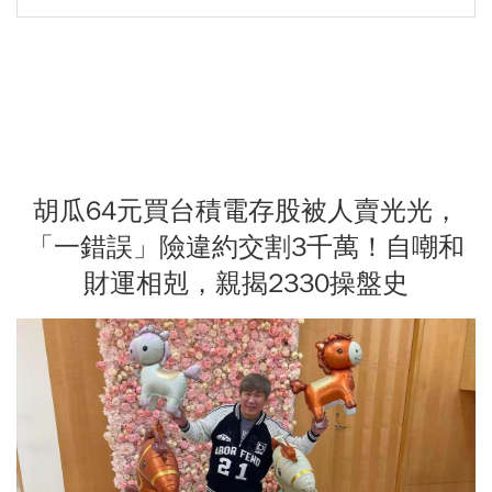
胡瓜64元買台積電存股被人賣光光，
「一錯誤」險違約交割3千萬！自嘲和
財運相剋，親揭2330操盤史