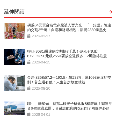
延伸閱讀
胡瓜64元買台積電存股被人賣光光，「一錯誤」險違
約交割3千萬！自嘲和財運相剋，親揭2330操盤史
2026-02-17
聯亞(3081)爆違約交割快7千萬！矽光子妖股
672→2390元飆255%要放空還做多：2風險得注意
2026-04-15
金居(8358)57.2→190.5元飆233%，爆1093萬違約交
割！苦主還有他：人生首次放空就栽
2025-08-20
聯亞、華星光、智邦...矽光子概念股8檔狂飆！輝達注
資640億邁威爾，台鏈誰能真的吃到肉？兩條件必須
有
2026-04-01