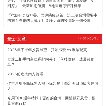
天氣／白海豚慢慢跳！週日陸警有可能？氣象署「3字
回應」...最新風雨預測，8地區達停班課標準
「把BNT吹成神藥、誤導防疫政策」誰上演台灣需要中
國施予恩惠的大戲？杜奕瑾：還防疫團隊一個公道
最新文章
/ HOT NEWS /
2026年下半年投資展望：狂熱漲勢 vs 嚴峻現實
友達二把手柯富仁裸辭內幕！「落後群創」成最後稻
草？
2026前進大南方論壇
佳世達集團艦隊無人機小隊起飛！鎖定美日頂級客戶切
入
今周刊30週年特輯｜更好的台灣：回望精彩風雲，預
見前瞻行動