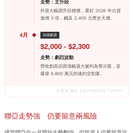
走勢：主升段
外資大幅調升目標價，看好 2026 年出貨
激增 3 倍，觸及 2,405 元歷史天價。
4月
高檔劇震
$2,000 - $2,300
走勢：劇烈波動
營收創高但因漲幅過大被列為警示股，並
爆發 6,800 萬元的違約交割案。
今周刊 製作 | BUSINESS TODAY
聯亞走勢強 仍要留意兩風險
儘管聯亞自一月開始走勢翻強，但投資人仍要留意近