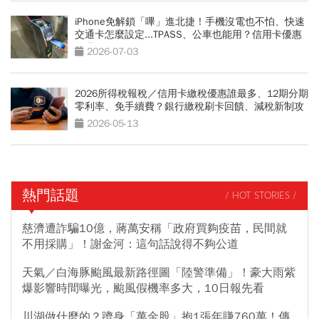
iPhone免解鎖「嗶」進北捷！手機沒電也不怕、快速
交通卡怎麼設定...TPASS、公車也能用？信用卡優惠
整理
2026-07-03
2026所得稅報稅／信用卡繳稅優惠誰最多、12期分期
零利率、免手續費？銀行繳稅刷卡回饋、減稅新制攻
略
2026-05-13
熱門話題
/ HOT STORIES /
慈濟遭詐騙10億，蔣萬安稱「政府買夠疫苗，民間就
不用採購」！謝金河：這句話說得不夠公道
天氣／白海豚颱風最新路徑圖「陸警準備」！豪大雨紫
爆影響時間曝光，颱風假機率多大，10日報先看
川湖做什麼的？躋身「萬金股」抱1張年賺760萬！傳