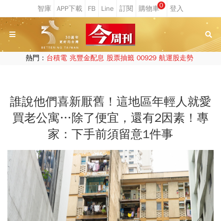
0
熱門：
台積電
兆豐金配息
股票抽籤
00929
航運股走勢
誰說他們喜新厭舊！這地區年輕人就愛
買老公寓…除了便宜，還有2因素！專
家：下手前須留意1件事