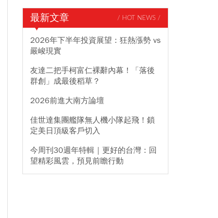
最新文章
/ HOT NEWS /
2026年下半年投資展望：狂熱漲勢 vs
嚴峻現實
友達二把手柯富仁裸辭內幕！「落後
群創」成最後稻草？
2026前進大南方論壇
佳世達集團艦隊無人機小隊起飛！鎖
定美日頂級客戶切入
今周刊30週年特輯｜更好的台灣：回
望精彩風雲，預見前瞻行動