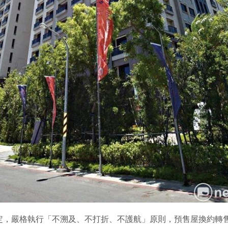
定，嚴格執行「不溯及、不打折、不護航」原則，預售屋換約轉