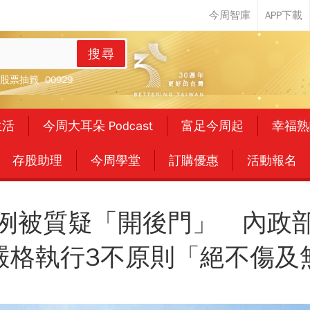
搜尋
股票抽籤
00929
生活
今周大耳朵 Podcast
富足今周起
幸福熟
存股助理
今周學堂
訂購優惠
活動報名
例被質疑「開後門」 內政
嚴格執行3不原則「絕不傷及