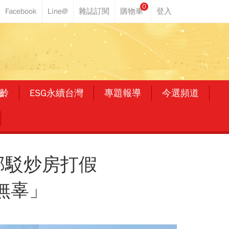
0
齡
ESG永續台灣
專題報導
今選頻道
部駁炒房打假
無辜」