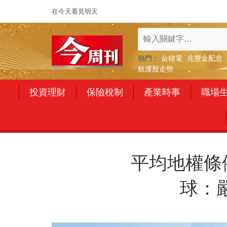
在今天看見明天
熱門：
台積電
兆豐金配息
航運股走勢
投資理財
保險稅制
產業時事
職場
平均地權條
球：