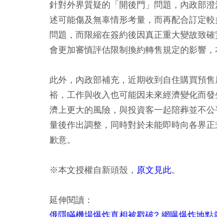
針對外界質疑的「開後門」問題，內政部澄
述可能傷及無辜情形考量，而再配合訂定較
問題，而限縮在簽約後因真正重大變故致確
會更加審慎評估限制換約轉售規定的影響，
此外，內政部補充，近期收到自住購買預售
裕，工作與收入也可能因未來經濟變化而發
濟上更大的風險，與投資客一起陪葬並不公
量後作出調整，同時對於未能即時向各界正
歉意。
※本文授權自新頭殼，
原文見此
。
延伸閱讀：
俄隱瞞機場爆炸真相被戳破? 網曝爆炸地點