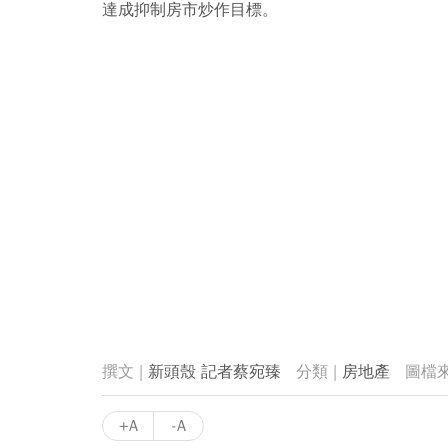
達成抑制房市炒作目標。
新頭殼 記者蔡宛臻
房地產
+A
-A