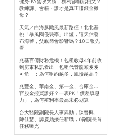
健身-KY營收大勝，獲利卻輸給柏文？
教練課、會籍…誰才是真正賺錢金雞
母？
天氣／白海豚颱風最新路徑！北北基
桃「暴風圈侵襲率」出爐，這天估發
布海警，父親節會影響嗎？10日報先
看
兆基百億財務危機！包租教母4年前收
到房東私訊看出「包租代管龍頭岌岌
可危」：為何租約越多，風險越高？
兆豐金、華南金、第一金、合庫金...
官股金控買誰好？一表PK「價差填息
力」，為何殖利率最高未必划算
台大醫院副院長人事異動，陳晉興、
陳佳慧、譚慶鼎接任新職，6副院長首
任務曝光