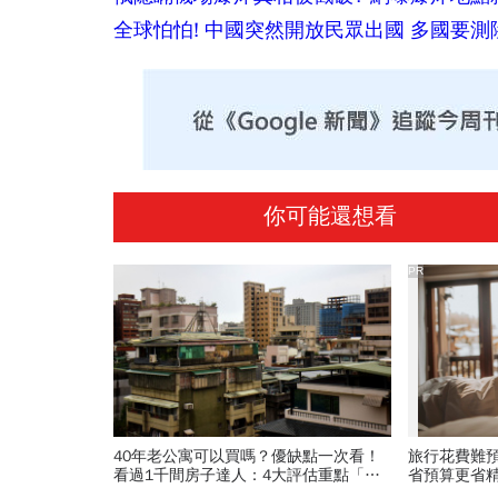
全球怕怕! 中國突然開放民眾出國 多國要測陸
你可能還想看
PR
40年老公寓可以買嗎？優缺點一次看！
旅行花費難
看過1千間房子達人：4大評估重點「不
省預算更省
怕以後賣不出去」