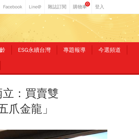
0
齡
ESG永續台灣
專題報導
今選頻道
炳立：買賣雙
五爪金龍」