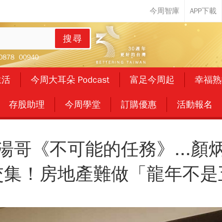
搜尋
0878
00940
生活
今周大耳朵 Podcast
富足今周起
幸福熟
存股助理
今周學堂
訂購優惠
活動報名
湯哥《不可能的任務》...顏
交集！房地產難做「龍年不是