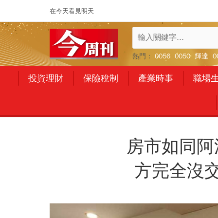
在今天看見明天
熱門：
0056
0050
輝達
0
投資理財
保險稅制
產業時事
職場
房市如同阿
方完全沒