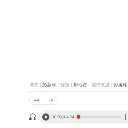
彭蕙珍
房地產
彭蕙珍
+A
-A
00:00
/04:24