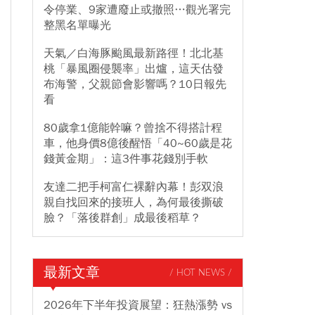
令停業、9家遭廢止或撤照…觀光署完
整黑名單曝光
天氣／白海豚颱風最新路徑！北北基
桃「暴風圈侵襲率」出爐，這天估發
布海警，父親節會影響嗎？10日報先
看
80歲拿1億能幹嘛？曾捨不得搭計程
車，他身價8億後醒悟「40~60歲是花
錢黃金期」：這3件事花錢別手軟
友達二把手柯富仁裸辭內幕！彭双浪
親自找回來的接班人，為何最後撕破
臉？「落後群創」成最後稻草？
最新文章
/ HOT NEWS /
2026年下半年投資展望：狂熱漲勢 vs