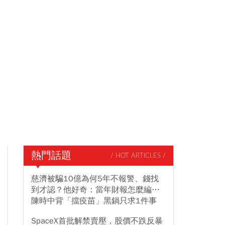
熱門話題
/ HOT ARTICLES /
慈濟被騙10億為何5年不報警、錢找
到才認？他好奇：當年財報怎麼編…
陳時中背「擋疫苗」黑鍋只求1件事
SpaceX首批解禁賣壓，股價不跌反暴