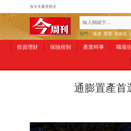
在今天看見明天
熱門：
投資
股票
高股息
投資理財
保險稅制
產業時事
職場
通膨置產首