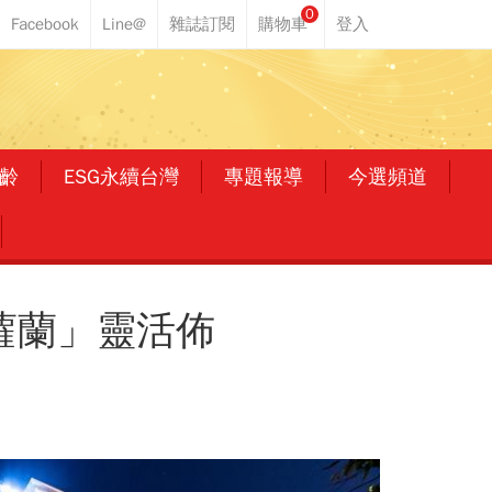
0
齡
ESG永續台灣
專題報導
今選頻道
蘿蘭」靈活佈