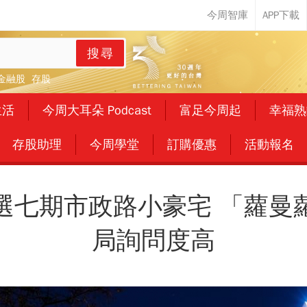
搜尋
金融股
存股
生活
今周大耳朵 Podcast
富足今周起
幸福熟
存股助理
今周學堂
訂購優惠
活動報名
選七期市政路小豪宅 「蘿曼
局詢問度高