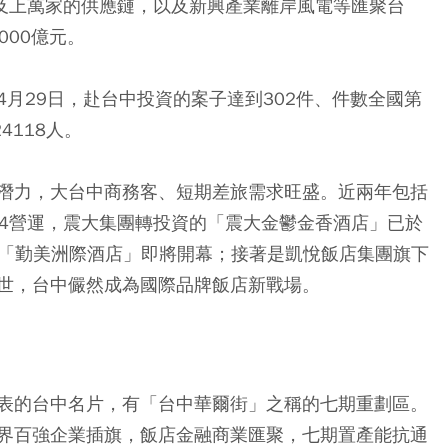
廠及上萬家的供應鏈，以及新興產業離岸風電等匯聚台
000億元。
月29日，赴台中投資的案子達到302件、件數全國第
4118人。
潛力，大台中商務客、短期差旅需求旺盛。近兩年包括
Q4營運，震大集團轉投資的「震大金鬱金香酒店」已於
的「勤美洲際酒店」即將開幕；接著是凱悅飯店集團旗下
世，台中儼然成為國際品牌飯店新戰場。
表的台中名片，有「台中華爾街」之稱的七期重劃區。
界百強企業插旗，飯店金融商業匯聚，七期置產能抗通