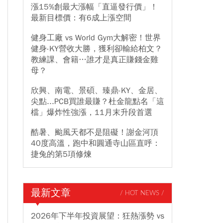
漲15%創最大漲幅「直逼發行價」！
最新目標價：有6成上漲空間
健身工廠 vs World Gym大解密！世界
健身-KY營收大勝，獲利卻輸給柏文？
教練課、會籍…誰才是真正賺錢金雞
母？
欣興、南電、景碩、臻鼎-KY、金居、
尖點...PCB買誰最賺？杜金龍點名「這
檔」爆炸性強漲，11月末升段首選
酷暑、颱風天都不是阻礙！謝金河頂
40度高溫，跑中和圓通寺山區直呼：
捷兔的第5項修煉
最新文章
/ HOT NEWS /
2026年下半年投資展望：狂熱漲勢 vs