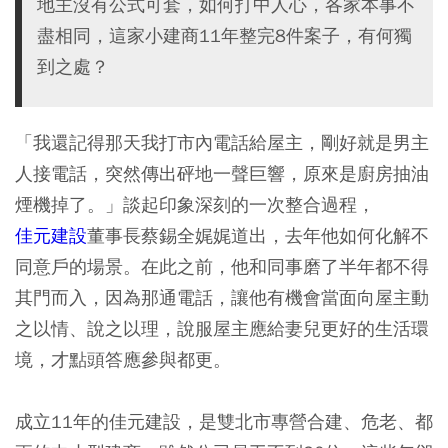
地主沒有公式可套，如何打中人心，各家本事不
盡相同，這家小建商11年整完8件案子，有何獨
到之處？
「我還記得那天我打市內電話給屋主，剛好就是男主
人接電話，突然傳出砰地一聲巨響，原來是廚房抽油
煙機掉了。」談起印象深刻的一次整合過程，
佳元建設
董事長蔡錫全娓娓道出，去年他如何化解不
同意戶的場景。在此之前，他和同事磨了半年都不得
其門而入，因為那通電話，讓他有機會當面向屋主動
之以情、說之以理，說服屋主應給妻兒更好的生活環
境，才點頭答應參與都更。
成立11年的佳元建設，是雙北市專營合建、危老、都