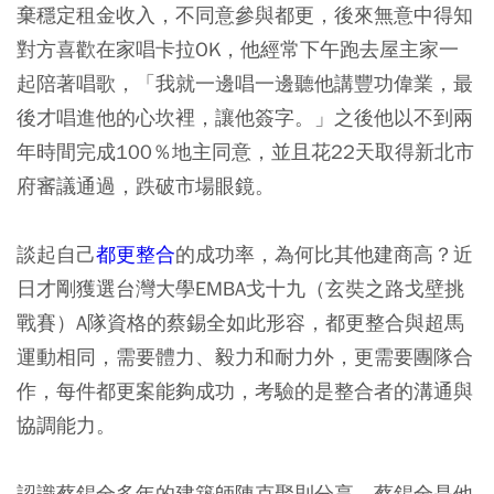
棄穩定租金收入，不同意參與都更，後來無意中得知
對方喜歡在家唱卡拉OK，他經常下午跑去屋主家一
起陪著唱歌，「我就一邊唱一邊聽他講豐功偉業，最
後才唱進他的心坎裡，讓他簽字。」之後他以不到兩
年時間完成100％地主同意，並且花22天取得新北市
府審議通過，跌破市場眼鏡。
談起自己
都更整合
的成功率，為何比其他建商高？近
日才剛獲選台灣大學EMBA戈十九（玄奘之路戈壁挑
戰賽）A隊資格的蔡錫全如此形容，都更整合與超馬
運動相同，需要體力、毅力和耐力外，更需要團隊合
作，每件都更案能夠成功，考驗的是整合者的溝通與
協調能力。
認識蔡錫全多年的建築師陳克聚則分享，蔡錫全是他