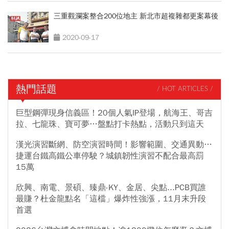
三重觀瀾案整合200位地主 新北市超複雜都更案幕後
2020-09-17
熱門話題
/ HOT ARTICLES /
巨型鋼彈現身信義區！20個人氣IP登場，航海王、哥吉
拉、七龍珠、寶可夢…盤點打卡熱點，活動只到這天
漢光演習斷網、防空演習時間！影響範圍、交通異動…
捷運台鐵高鐵公車停駛？城鎮韌性演習不配合最高罰
15萬
欣興、南電、景碩、臻鼎-KY、金居、尖點...PCB買誰
最賺？杜金龍點名「這檔」爆炸性強漲，11月末升段
首選