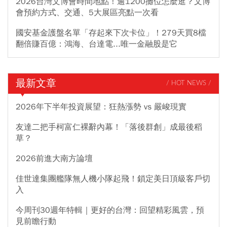
2026台灣文博會時間地點！逾1200攤位怎麼逛？文博
會預約方式、交通、5大展區亮點一次看
國安基金護盤名單「存起來下次卡位」！279天買8檔
翻倍賺百億：鴻海、台達電...唯一金融股是它
最新文章
/ HOT NEWS /
2026年下半年投資展望：狂熱漲勢 vs 嚴峻現實
友達二把手柯富仁裸辭內幕！「落後群創」成最後稻
草？
2026前進大南方論壇
佳世達集團艦隊無人機小隊起飛！鎖定美日頂級客戶切
入
今周刊30週年特輯｜更好的台灣：回望精彩風雲，預
見前瞻行動