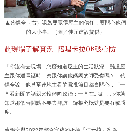
▲蔡錫全（右）認為要贏得屋主的信任，要關心他們
的大小事。（圖／佳元建設提供）
赴現場了解實況 陪唱卡拉OK破心防
「你沒有去現場，怎麼知道屋主的生活狀況，難道屋
主跟你通電話時，會跟你講他媽媽的腳受傷嗎？」蔡
錫全說，他甚至連地主看的電視節目都會關心，「一
直看新聞的話題比較傾向政治；一直在追劇，那你就
知道那個時間點不要去拜訪。歸根究柢就是要有敏感
度。」
蔡錫全舉2022年整合完成的板橋「佳元植」案為