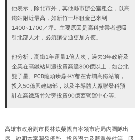
他表示，除北市外，其他縣市辦公室租金，以高
鐵站附近最高，如新竹一坪租金已來到
1400~1700／坪。主要原因是高科技業者想吸
引北部人才，必須讓交通更加方便。
他分析，高鐵1年運量1億人次，過去3年政府及
企業在高鐵站周遭投資高達300億以上，如台北
雙子星、PCB龍頭臻鼎-KY都在青埔高鐵站前，
投入50億興建總部，以及半導體大廠聯發科預
計在高鐵新竹站旁投資90億蓋營運中心等。
高雄市政府副市長林欽榮親自率領市府局內團隊出
席，說明本案開發優勢、投資潛力及甄選條件等，吸