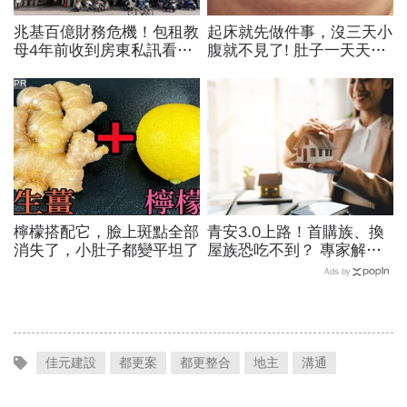
兆基百億財務危機！包租教
起床就先做件事，沒三天小
母4年前收到房東私訊看出
腹就不見了! 肚子一天天變
「包租代管龍頭岌岌可
小！
危」：為何租約越多，風險
PR
越高？
檸檬搭配它，臉上斑點全部
青安3.0上路！首購族、換
消失了，小肚子都變平坦了
屋族恐吃不到？ 專家解析
房市「短多長空」，買房挑
Ads by
這時機！
佳元建設
都更案
都更整合
地主
溝通