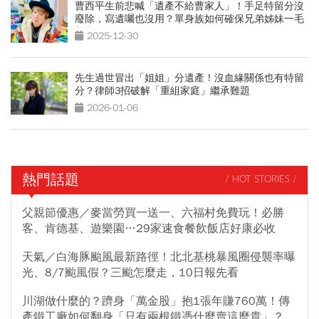
曹西平生前悲喊「遺產不給曹家人」！手足特留分沒
廢除，寫遺囑也沒用？單身族如何確保兄弟姊妹一毛
都拿不到
2025-12-30
先生過世冒出「姐姐」分遺產！沒血緣關係也有特留
分？律師3招破解「重組家庭」繼承難題
2026-01-06
熱門話題
/ HOT STORIES /
父親節優惠／麥當勞買一送一、六福村免費玩！必勝
客、肯德基、遊樂園…29家速食餐飲飯店好康必收
天氣／白海豚颱風最新路徑！北北基桃暴風圈侵襲率曝
光、8/7颱風假？三颱怎麼走，10日報先看
川湖做什麼的？躋身「萬金股」抱1張年賺760萬！傳
產鐵工廠如何翻身「只有兩根鐵憑什麼賣這麼貴」？