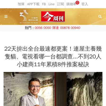
0
熱門：
0056
0050
輝達
00878
00940
22天拚出全台最速都更案！連屋主養幾
隻貓、電視看哪一台都調查...不到20人
小建商11年累積8件推案秘訣