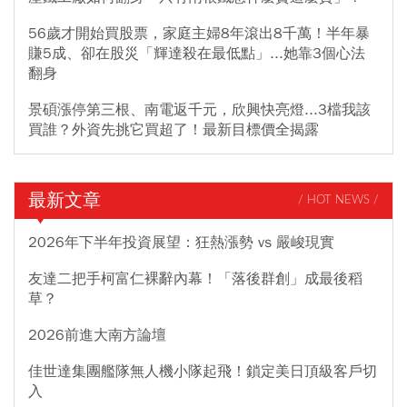
56歲才開始買股票，家庭主婦8年滾出8千萬！半年暴
賺5成、卻在股災「輝達殺在最低點」...她靠3個心法
翻身
景碩漲停第三根、南電返千元，欣興快亮燈...3檔我該
買誰？外資先挑它買超了！最新目標價全揭露
最新文章
/ HOT NEWS /
2026年下半年投資展望：狂熱漲勢 vs 嚴峻現實
友達二把手柯富仁裸辭內幕！「落後群創」成最後稻
草？
2026前進大南方論壇
佳世達集團艦隊無人機小隊起飛！鎖定美日頂級客戶切
入