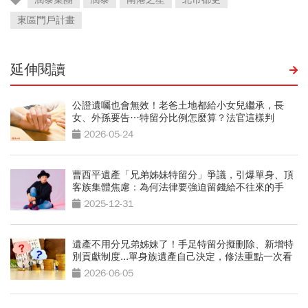
東區門戶計畫
延伸閱讀
公證遺囑也會無效！老爸土地都給小女兒繼承，長
女、外孫要告…特留分比例怎麼算？法官這樣判
2026-05-24
曹西平遺產「兄弟姊妹特留分」爭議，引爆單身、頂
客族集體焦慮：為何法律要強迫留錢給不往來的手
足？
2025-12-31
遺產不用分兄弟姊妹了！手足特留分擬刪除、新增特
別貢獻制度...單身族遺產自己決定，修法重點一次看
2026-06-05