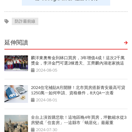
防詐最前線
延伸閱讀
麟洋東奧奪金到林口買房，3年增值4成！這次2千萬
獎金，李洋金門可選2棟透天、王齊麟內湖老家挑這
裡
2024-08-05
2024住宅補貼8月開辦！北市買房搭新青安最高可貸
1250萬…如何申請、資格條件，8大QA一次看
2024-08-01
全台上演首購悲歌！這地區晚4年買房，坪數縮水從3
房變成「住套房」…這縣市「蝸居化」最嚴重
2024-07-30