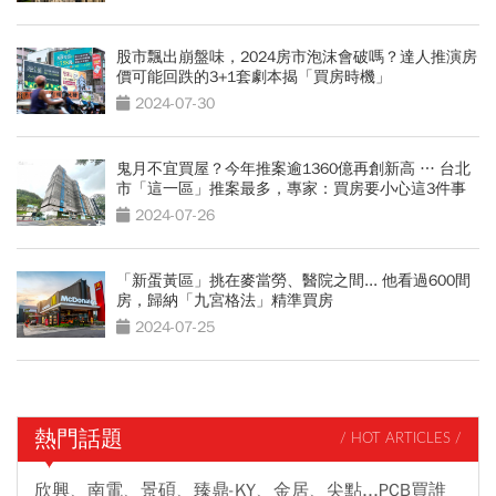
股市飄出崩盤味，2024房市泡沫會破嗎？達人推演房
價可能回跌的3+1套劇本揭「買房時機」
2024-07-30
鬼月不宜買屋？今年推案逾1360億再創新高 … 台北
市「這一區」推案最多，專家：買房要小心這3件事
2024-07-26
「新蛋黃區」挑在麥當勞、醫院之間... 他看過600間
房，歸納「九宮格法」精準買房
2024-07-25
熱門話題
/ HOT ARTICLES /
欣興、南電、景碩、臻鼎-KY、金居、尖點...PCB買誰