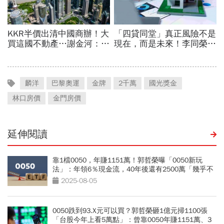
麟洋
巴黎奧運
金牌
2千萬
國光獎金
林口房價
金門房價
延伸閱讀
靠1檔0050，年賺1151萬！郭哲榮曝「0050新玩
法」：年領6％現金流，40年後還有2500萬「幾乎不
可能賣光」
2025-08-05
0050跌到93.X元可以買？郭哲榮砸1億元掃1100張
「台股今年上看5萬點」：曾靠0050年賺1151萬、3