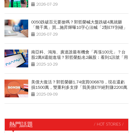
策略曝光
2026-07-29
0050跌破百元要搶嗎？郭哲榮喊大盤跌破4萬就砸
「幾千萬」買...施昇輝曝10字心法喊「2類ETF別碰」
2026-07-29
南亞科、鴻海、廣達誰最有機會「再漲100元」？台
股2萬8還能進場？郭哲榮點名2飆股：看到1訊號「用
力買」
2025-10-29
美債大復活？郭哲榮砸1.74億買00687B，現在還虧
損1500萬，雙重利多支撐「我美債ETF絕對賺2200萬
出場」
2025-09-09
熱門話題
/ HOT STORIES /