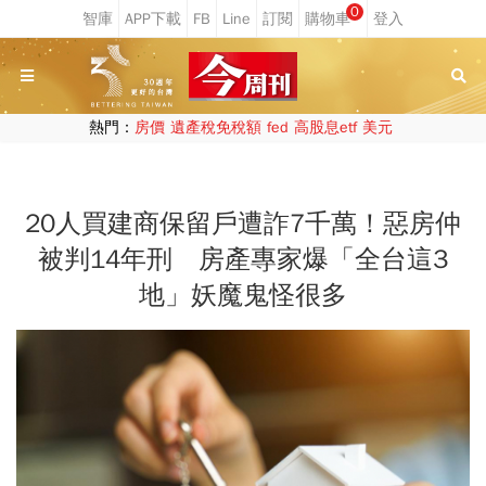
0
熱門：
房價
遺產稅免稅額
fed
高股息etf
美元
20人買建商保留戶遭詐7千萬！惡房仲
被判14年刑 房產專家爆「全台這3
地」妖魔鬼怪很多