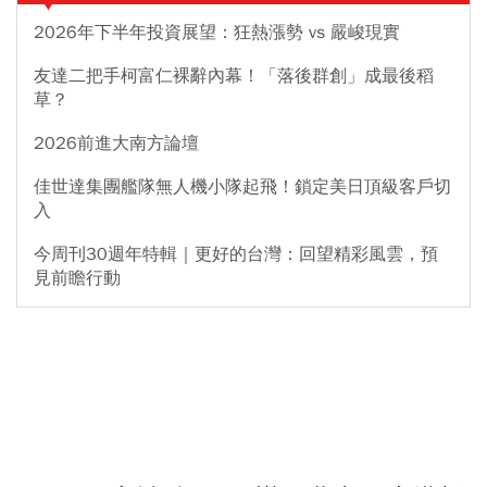
2026年下半年投資展望：狂熱漲勢 vs 嚴峻現實
友達二把手柯富仁裸辭內幕！「落後群創」成最後稻
草？
2026前進大南方論壇
佳世達集團艦隊無人機小隊起飛！鎖定美日頂級客戶切
入
今周刊30週年特輯｜更好的台灣：回望精彩風雲，預
見前瞻行動