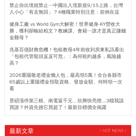
禁止你出境就禁止…中國出入境新規9/15上路，台灣
人小心「有去無回」？4種職業特別注意：前例在這
健身工廠 vs World Gym大解密！世界健身-KY營收大
勝，獲利卻輸給柏文？教練課、會籍…誰才是真正賺錢
金雞母？
兆基百億財務危機！包租教母4年前收到房東私訊看出
「包租代管龍頭岌岌可危」：為何租約越多，風險越
高？
2026重陽敬老禮金懶人包，最高領5萬！全台各縣市
65歲以上重陽禮金領取資格、發放金額、何時領一次
看
景碩漲停第三根、南電返千元，欣興快亮燈...3檔我該
買誰？外資先挑它買超了！最新目標價全揭露
最新文章
/ HOT NEWS /