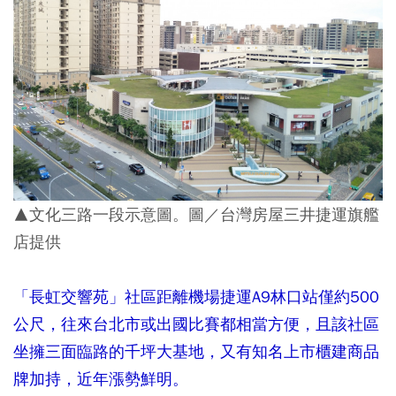
▲文化三路一段示意圖。圖／台灣房屋三井捷運旗艦
店提供
「長虹交響苑」社區距離機場捷運A9林口站僅約500
公尺，往來台北市或出國比賽都相當方便，且該社區
坐擁三面臨路的千坪大基地，又有知名上市櫃建商品
牌加持，近年漲勢鮮明。