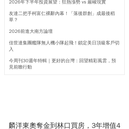
2026年下半年投資展望：狂熱漲勢 vs 嚴峻現實
友達二把手柯富仁裸辭內幕！「落後群創」成最後稻
草？
2026前進大南方論壇
佳世達集團艦隊無人機小隊起飛！鎖定美日頂級客戶切
入
今周刊30週年特輯｜更好的台灣：回望精彩風雲，預
見前瞻行動
麟洋東奧奪金到林口買房，3年增值4