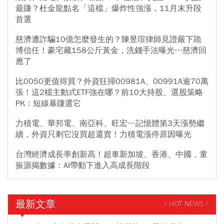
最賺？杜金龍點名「這檔」爆炸性強漲，11月末升段
首選
慈濟遭詐騙10億怎麼發生的？陳昱瑄律師見證嚴下跪
博信任！豪宅藏158公斤黃金，洗錢手法曝光…慈濟回
應了
比0050更值得買？外資狂掃00981A、00991A逾70萬
張！這2檔主動式ETF強在哪？前10大持股、選股策略
PK：短線暴賺選它
力積電、華邦電、南亞科、旺宏…記憶體第3天漲勢繼
續，外資只剩它沒買超還賣！力積電漲停原因曝光
台灣經濟成長率創新高！超車新加坡、香港、中國，童
振源揭數據：AI帶動下進入高成長階段
最新文章
/ HOT NEWS /