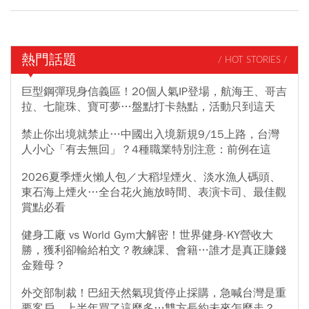
熱門話題
/ HOT STORIES /
巨型鋼彈現身信義區！20個人氣IP登場，航海王、哥吉
拉、七龍珠、寶可夢…盤點打卡熱點，活動只到這天
禁止你出境就禁止…中國出入境新規9/15上路，台灣
人小心「有去無回」？4種職業特別注意：前例在這
2026夏季煙火懶人包／大稻埕煙火、淡水漁人碼頭、
東石海上煙火…全台花火施放時間、表演卡司、最佳觀
賞點必看
健身工廠 vs World Gym大解密！世界健身-KY營收大
勝，獲利卻輸給柏文？教練課、會籍…誰才是真正賺錢
金雞母？
外交部制裁！巴紐天然氣現貨停止採購，急喊台灣是重
要客戶，上半年買了這麼多…雙方長約未來怎麼走？