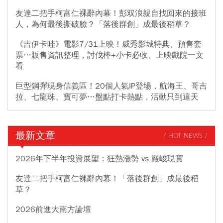
友達二把手柯富仁裸辭內幕！彭双浪親自找回來的接班
人，為何最後撕破臉？「落後群創」成最後稻草？
《吉伊卡哇》電影7/31上映！威秀影城特典、預售套
票…販售資訊整理，討伐棒+小卡必收、上映戲院一文
看
巨型鋼彈現身信義區！20個人氣IP登場，航海王、哥吉
拉、七龍珠、寶可夢…盤點打卡熱點，活動只到這天
最新文章
/ HOT NEWS /
2026年下半年投資展望：狂熱漲勢 vs 嚴峻現實
友達二把手柯富仁裸辭內幕！「落後群創」成最後稻
草？
2026前進大南方論壇