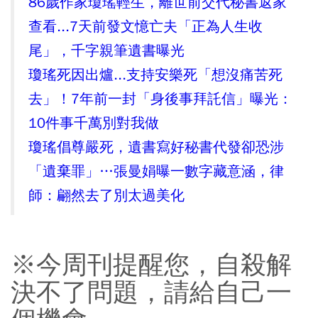
86歲作家瓊瑤輕生，離世前交代秘書返家
查看...7天前發文憶亡夫「正為人生收
尾」，千字親筆遺書曝光
瓊瑤死因出爐...支持安樂死「想沒痛苦死
去」！7年前一封「身後事拜託信」曝光：
10件事千萬別對我做
瓊瑤倡尊嚴死，遺書寫好秘書代發卻恐涉
「遺棄罪」…張曼娟曝一數字藏意涵，律
師：翩然去了別太過美化
※今周刊提醒您，自殺解
決不了問題，請給自己一