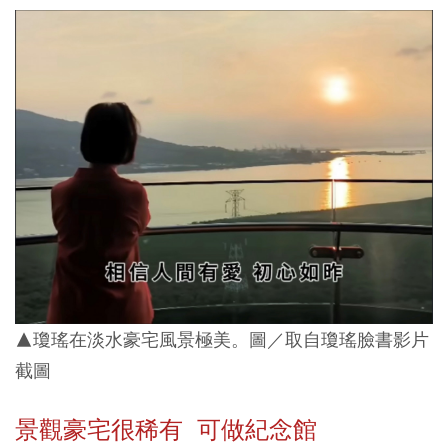
▲瓊瑤在淡水豪宅風景極美。圖／取自瓊瑤臉書影片
截圖
景觀豪宅很稀有 可做紀念館