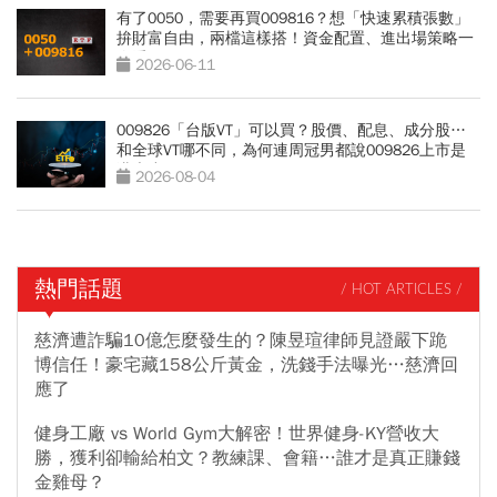
有了0050，需要再買009816？想「快速累積張數」
拚財富自由，兩檔這樣搭！資金配置、進出場策略一
次看
2026-06-11
009826「台版VT」可以買？股價、配息、成分股…
和全球VT哪不同，為何連周冠男都說009826上市是
邁大步？
2026-08-04
熱門話題
/ HOT ARTICLES /
慈濟遭詐騙10億怎麼發生的？陳昱瑄律師見證嚴下跪
博信任！豪宅藏158公斤黃金，洗錢手法曝光…慈濟回
應了
健身工廠 vs World Gym大解密！世界健身-KY營收大
勝，獲利卻輸給柏文？教練課、會籍…誰才是真正賺錢
金雞母？