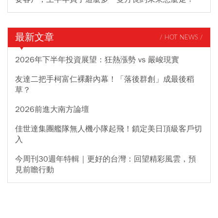
最新文章
/ HOT NEWS /
2026年下半年投資展望：狂熱漲勢 vs 嚴峻現實
友達二把手柯富仁裸辭內幕！「落後群創」成最後稻
草？
2026前進大南方論壇
佳世達集團艦隊無人機小隊起飛！鎖定美日頂級客戶切
入
今周刊30週年特輯｜更好的台灣：回望精彩風雲，預
見前瞻行動