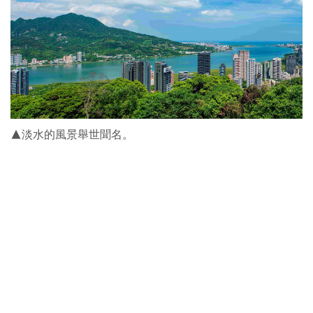
▲淡水的風景舉世聞名。