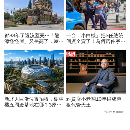
都33年了還沒蓋完…「龍
一台「小白機」把3任總統
潭怪怪屋」又長高了，屋主
個資全賣了！為何房仲寧願
砸上億「心血來潮想蓋就會
靠它也不願拜訪屋主 專
蓋」原因曝光
家曝名單：看你是不是A貨
新北大巨蛋位置拍板，樹林
雜貨店小老闆10年拚成包
機五周邊基地在哪？3原因
租代管天王
獲選，想卡位房市還在3字
Ads by
頭，未來有上漲空間？