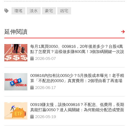
瓊瑤
淡水
豪宅
凶宅
延伸閱讀
每月1萬買0050、009816，20年後差多少？台股4萬
點了怎麼買？這樣做多賺800萬！3個加碼關鍵一次說
清楚
2026-05-07
009816內扣有比0050少？5月換股成本曝光！老手精
算「不配息的0050」真實費用：2個理由看了再進場
2026-06-17
00919賺太慢，該換009816？不配息、低費用，長期
真能打贏0050？達人揭關鍵：為何動能分配恐成雙面
刃
2026-05-19