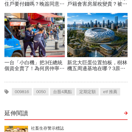
009816
0050
台股4萬點
定期定額
etf 推薦
延伸閱讀
社畜生存警示標誌