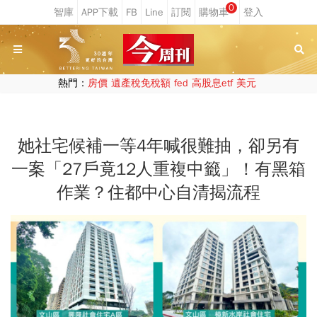
0
熱門：
房價
遺產稅免稅額
fed
高股息etf
美元
她社宅候補一等4年喊很難抽，卻另有
一案「27戶竟12人重複中籤」！有黑箱
作業？住都中心自清揭流程