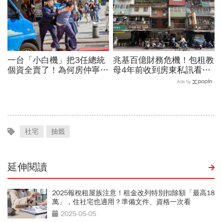
一台「小白機」把3任總統
兆基百億財務危機！包租教
個資全賣了！為何房仲寧願
母4年前收到房東私訊看出
靠它也不願拜訪屋主 專
「包租代管龍頭岌岌可
Ads by
家曝名單：看你是不是A貨
危」：為何租約越多，風險
越高？
社宅
抽籤
延伸閱讀
2025報稅租屋族注意！租金改列特別扣除額「最高18
萬」，住社宅也適用？準備文件、資格一次看
2025-05-05