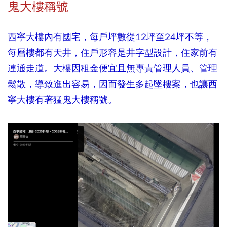
鬼大樓稱號
西寧大樓內有國宅，每戶坪數從12坪至24坪不等，
每層樓都有天井，住戶形容是井字型設計，住家前有
連通走道。大樓因租金便宜且無專責管理人員、管理
鬆散，導致進出容易，因而發生多起墜樓案，也讓西
寧大樓有著猛鬼大樓稱號。