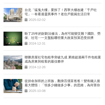
台北「猛鬼大樓」要拆了！西寧大樓改建「千戶社
宅」…有看過靈異事件？老住戶親揭生活日常
2025-02-02
盼了25年的財劃法修法，為何可能變災難？國防、勞
保、社宅…一文盤點哪些重大政策預算恐受排擠
2024-12-31
聯勝房屋社宅包租率突破九成 累積超過兩千件包租案
成為房東與租客的最佳夥伴
2024-12-26
從拚命加班的上班族，翻身百億富爸爸！變有錢人後
最大體悟：「領多少錢做多少事」的思維，為何害你
變窮？
2025-10-08