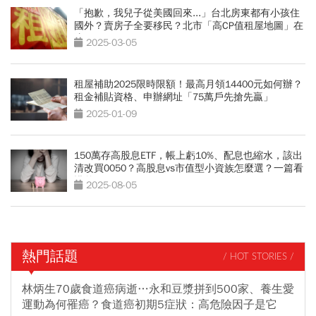
「抱歉，我兒子從美國回來...」台北房東都有小孩住
國外？賣房子全要移民？北市「高CP值租屋地圖」在
這
2025-03-05
租屋補助2025限時限額！最高月領14400元如何辦？
租金補貼資格、申辦網址「75萬戶先搶先贏」
2025-01-09
150萬存高股息ETF，帳上虧10%、配息也縮水，該出
清改買0050？高股息vs市值型小資族怎麼選？一篇看
懂差異
2025-08-05
熱門話題
/ HOT STORIES /
林炳生70歲食道癌病逝…永和豆漿拼到500家、養生愛
運動為何罹癌？食道癌初期5症狀：高危險因子是它