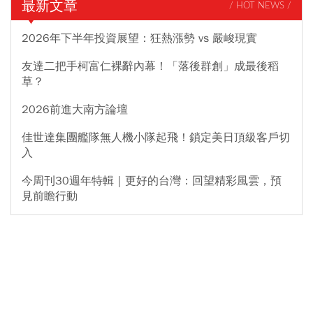
最新文章
/ HOT NEWS /
2026年下半年投資展望：狂熱漲勢 vs 嚴峻現實
友達二把手柯富仁裸辭內幕！「落後群創」成最後稻
草？
2026前進大南方論壇
佳世達集團艦隊無人機小隊起飛！鎖定美日頂級客戶切
入
今周刊30週年特輯｜更好的台灣：回望精彩風雲，預
見前瞻行動