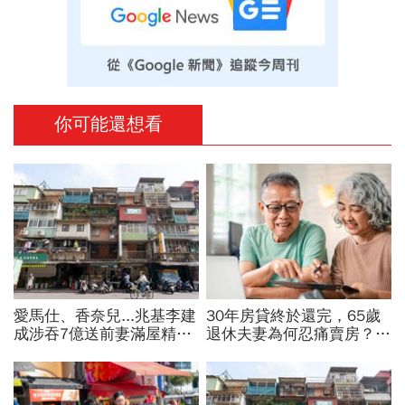
你可能還想看
愛馬仕、香奈兒...兆基李建
30年房貸終於還完，65歲
成涉吞7億送前妻滿屋精
退休夫妻為何忍痛賣房？
品，遭羈押禁見！宏碁李文
「55坪透天厝只剩打掃拔
詳當董座才2天閃辭：發現
草」晚年才懂：房子不是越
內部缺失
大越幸福