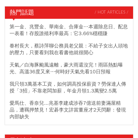
熱門話題
/ HOT ARTICLES /
第一金、兆豐金、華南金、合庫金…本週除息日、配息
一表看！存股誰殖利率最高：它3.66%穩穩賺
眷村長大，蔡詩萍聊公務員老父親：不給子女出人頭地
的壓力，只要看到我在看書他就很開心
天氣／白海豚颱風遠離，豪大雨還沒完！雨區熱點曝
光、高溫36度又來…何時好天氣先看10日預報
我只領3萬基本工資，如何調高投保薪資？勞保達人傳
授「3招」不靠老闆加薪，年金月領1.3萬變2.5萬
愛馬仕、香奈兒...兆基李建成涉吞7億送前妻滿屋精
品，遭羈押禁見！宏碁李文詳當董座才2天閃辭：發現
內部缺失