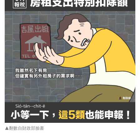
▲翻數自財政部臉書