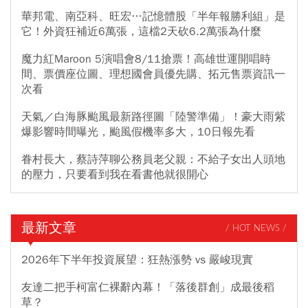
華邦電、南亞科、旺宏…記憶體股「半年報勝利組」是
它！外資狂補近6萬張，這檔2天砍6.2萬張為什麼
魔力紅Maroon 5演唱會8/11搶票！高雄世運開唱時
間、票價座位圖、理想國會員優先購、拓元售票資訊一
次看
天氣／白海豚颱風最新路徑圖「陸警準備」！豪大雨紫
爆影響時間曝光，颱風假機率多大，10日報先看
眷村長大，蔡詩萍聊公務員老父親：不給子女出人頭地
的壓力，只要看到我在看書他就很開心
最新文章
/ HOT NEWS /
2026年下半年投資展望：狂熱漲勢 vs 嚴峻現實
友達二把手柯富仁裸辭內幕！「落後群創」成最後稻
草？