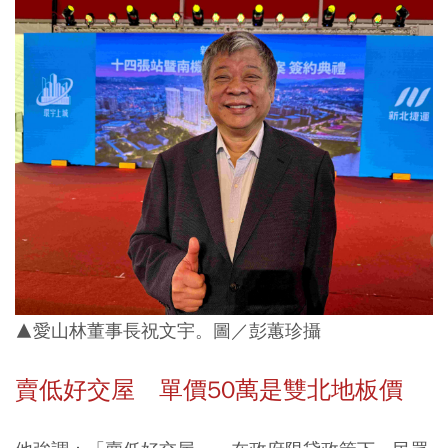
▲愛山林董事長祝文宇。圖／彭蕙珍攝
賣低好交屋 單價50萬是雙北地板價