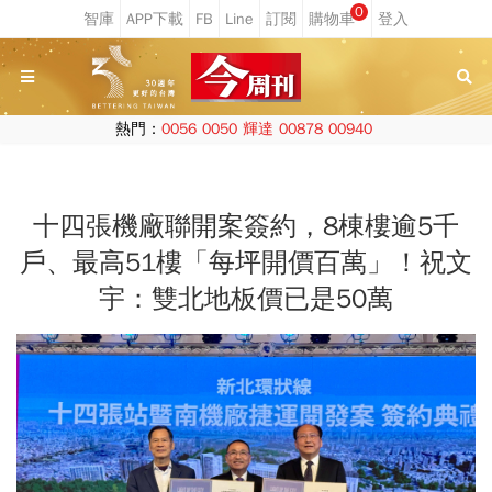
0
熱門：
0056
0050
輝達
00878
00940
十四張機廠聯開案簽約，8棟樓逾5千
戶、最高51樓「每坪開價百萬」！祝文
宇：雙北地板價已是50萬