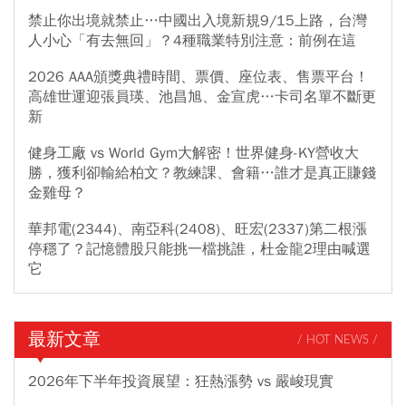
禁止你出境就禁止…中國出入境新規9/15上路，台灣
人小心「有去無回」？4種職業特別注意：前例在這
2026 AAA頒獎典禮時間、票價、座位表、售票平台！
高雄世運迎張員瑛、池昌旭、金宣虎…卡司名單不斷更
新
健身工廠 vs World Gym大解密！世界健身-KY營收大
勝，獲利卻輸給柏文？教練課、會籍…誰才是真正賺錢
金雞母？
華邦電(2344)、南亞科(2408)、旺宏(2337)第二根漲
停穩了？記憶體股只能挑一檔挑誰，杜金龍2理由喊選
它
最新文章
/ HOT NEWS /
2026年下半年投資展望：狂熱漲勢 vs 嚴峻現實