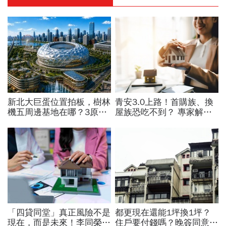
新北大巨蛋位置拍板，樹林
青安3.0上路！首購族、換
機五周邊基地在哪？3原因
屋族恐吃不到？ 專家解析
獲選，想卡位房市還在3字
房市「短多長空」，買房挑
頭，未來有上漲空間？
這時機！
「四貸同堂」真正風險不是
都更現在還能1坪換1坪？
現在，而是未來！李同榮示
住戶要付錢嗎？晚簽同意書