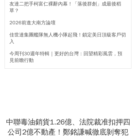
友達二把手柯富仁裸辭內幕！「落後群創」成最後稻
草？
2026前進大南方論壇
佳世達集團艦隊無人機小隊起飛！鎖定美日頂級客戶切
入
今周刊30週年特輯｜更好的台灣：回望精彩風雲，預
見前瞻行動
中聯毒油銷貨1.26億、法院裁准扣押四
公司2億不動產！鄭銘謙喊徹底剝奪犯