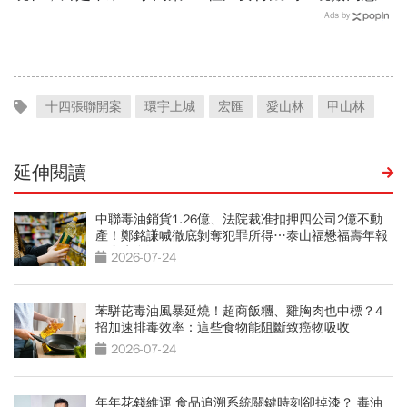
警負向循環只要5步：大量
分更多？租金補貼1個月多
Ads by
家庭財富將受損
少？7個關鍵問題全面解答
十四張聯開案
環宇上城
宏匯
愛山林
甲山林
延伸閱讀
中聯毒油銷貨1.26億、法院裁准扣押四公司2億不動
產！鄭銘謙喊徹底剝奪犯罪所得…泰山福懋福壽年報
一窺水多深
2026-07-24
苯駢芘毒油風暴延燒！超商飯糰、雞胸肉也中標？4
招加速排毒效率：這些食物能阻斷致癌物吸收
2026-07-24
年年花錢維運 食品追溯系統關鍵時刻卻掉漆？ 毒油