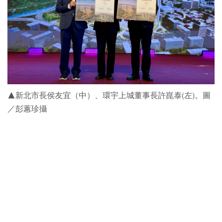
▲新北市長侯友宜（中）、環宇上城董事長許崑泰(左)。圖
／彭蕙珍攝