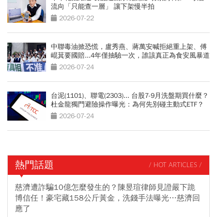
流向「只能查一層」 讓下架慢半拍
2026-07-22
中聯毒油掀恐慌，盧秀燕、蔣萬安喊拒絕重上架、傅
崐萁要國賠...4年僅抽驗一次，誰該真正為食安風暴道
歉
2026-07-24
台泥(1101)、聯電(2303)... 台股7-9月洗盤期買什麼？
杜金龍獨門避險操作曝光：為何先別碰主動式ETF？
2026-07-24
熱門話題
/ HOT ARTICLES /
慈濟遭詐騙10億怎麼發生的？陳昱瑄律師見證嚴下跪
博信任！豪宅藏158公斤黃金，洗錢手法曝光…慈濟回
應了