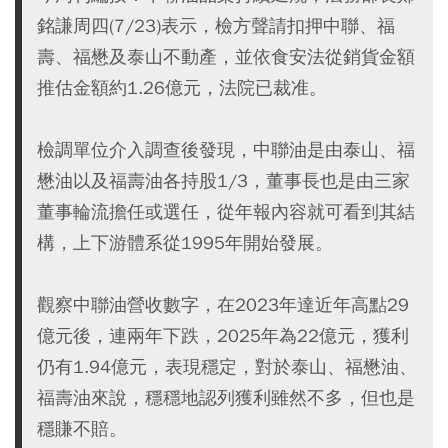
銘謙周四(7/23)表示，檢方聲請扣押中聯、福
壽、福懋及泰山不動產，並依食安法從銷貨金額
推估金額約1.26億元，法院已裁准。
檢調單位介入調查後發現，中聯油是由泰山、福
懋油以及福壽油各持股1/3，董事長也是由三家
董事輪流擔任或選任，從年報內容就可看到其結
構，上下游體系從1995年開始發展。
觀察中聯油營收數字，在2023年達近年高點29
億元後，連兩年下跌，2025年為22億元，獲利
仍有1.94億元，表現穩定，對於泰山、福懋油、
福壽油來說，穩穩地認列獲利雖然不多，但也是
穩賺不賠。