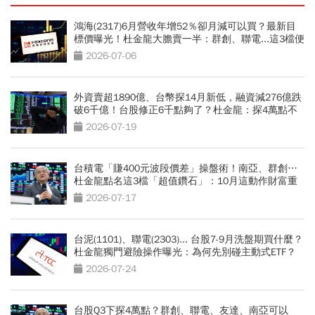
鴻海(2317)6月營收年增52％卻月減可以買？最新目
標價曝光！杜金龍大膽賣一半：群創、聯電...這3檔便
當股更有肉
2026-07-06
外資賣超1890億、台幣探14月新低，融資減276億跌
破6千億！台股修正6千點夠了？杜金龍：探4萬點不
無可能
2026-07-19
台積電「賺400元波段價差」操盤術！南亞、群創…
杜金龍點名這3檔「超值鑽石」：10月這動作財富重
分配
2026-07-17
台泥(1101)、聯電(2303)... 台股7-9月洗盤期買什麼？
杜金龍獨門避險操作曝光：為何先別碰主動式ETF？
2026-07-24
台股Q3下探4萬點？群創、聯電、友達、南亞可以