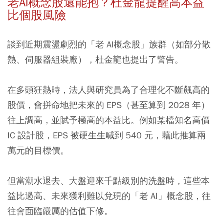
老AI概念股還能抱？杜金龍提醒高本益
比個股風險
談到近期震盪劇烈的「老 AI概念股」族群（如部分散
熱、伺服器組裝廠），杜金龍也提出了警告。
在多頭狂熱時，法人與研究員為了合理化不斷飆高的
股價，會拼命地把未來的 EPS（甚至算到 2028 年）
往上調高，並賦予極高的本益比。例如某檔知名高價
IC 設計股，EPS 被硬生生喊到 540 元，藉此推算兩
萬元的目標價。
但當潮水退去、大盤迎來千點級別的洗盤時，這些本
益比過高、未來獲利難以兌現的「老 AI」概念股，往
往會面臨嚴厲的估值下修。