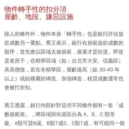
物件轉手性的扣分項
屋齡、地段、嫌惡設施
除人的條件外，物件本身「轉手性」也是銀行評估放
款成數另一重點。喬王表示，銀行在規範放款成數的
順序，首先會以區域去做規範，接著才是街道。即使
是老房子，在精華區域（如：台北市大安、信義區）
具高價值，若在非精華區，屋齡過高（如 30-40 年
以上）或結構屬於磚造、加強磚造，核貸成數通常也
會被打折扣。
喬王透露，銀行內部針對這些不同條件都有一套「成
數規範表」，將區域與街道區分為 A、B、C 類等
級。A類可貸8成、B類7成5、C類7成，有可能同一個