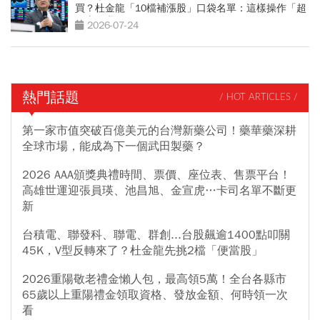
買？杜金龍「10檔補漲股」口袋名單：這樣操作「超
好賺的啦」
2026-07-24
熱門話題
/ HOT ARTICLES /
第一家市值突破百億美元的台灣新藥公司！藥華藥深耕
全球市場，能成為下一個武田製藥？
2026 AAA頒獎典禮時間、票價、座位表、售票平台！
高雄世運迎張員瑛、池昌旭、金宣虎…卡司名單不斷更
新
台積電、聯發科、聯電、群創...台股飆逾1400點叩關
45K，V型反轉來了？杜金龍先挑2檔「便當股」
2026重陽敬老禮金懶人包，最高領5萬！全台各縣市
65歲以上重陽禮金領取資格、發放金額、何時領一次
看