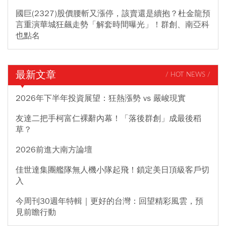
國巨(2327)股價腰斬又漲停，該賣還是續抱？杜金龍預
言重演華城狂飆走勢「解套時間曝光」！群創、南亞科
也點名
最新文章
/ HOT NEWS /
2026年下半年投資展望：狂熱漲勢 vs 嚴峻現實
友達二把手柯富仁裸辭內幕！「落後群創」成最後稻
草？
2026前進大南方論壇
佳世達集團艦隊無人機小隊起飛！鎖定美日頂級客戶切
入
今周刊30週年特輯｜更好的台灣：回望精彩風雲，預
見前瞻行動