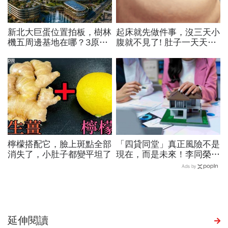
新北大巨蛋位置拍板，樹林
起床就先做件事，沒三天小
機五周邊基地在哪？3原因
腹就不見了! 肚子一天天變
獲選，想卡位房市還在3字
小！
頭，未來有上漲空間？
PR
檸檬搭配它，臉上斑點全部
「四貸同堂」真正風險不是
消失了，小肚子都變平坦了
現在，而是未來！李同榮示
警負向循環只要5步：大量
Ads by
家庭財富將受損
延伸閱讀