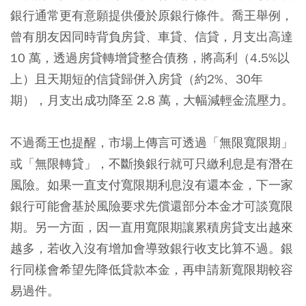
銀行通常更有意願提供優於原銀行條件。喬王舉例，
曾有朋友因同時背負房貸、車貸、信貸，月支出高達
10 萬，透過房貸轉增貸整合債務，將高利（4.5%以
上）且天期短的信貸歸併入房貸（約2%、30年
期），月支出成功降至 2.8 萬，大幅減輕金流壓力。
不過喬王也提醒，市場上傳言可透過「無限寬限期」
或「無限轉貸」，不斷換銀行就可只繳利息是有潛在
風險。如果一直支付寬限期利息沒有還本金，下一家
銀行可能會基於風險要求先償還部分本金才可談寬限
期。另一方面，因一直用寬限期讓累積房貸支出越來
越多，若收入沒有增加會導致銀行收支比算不過。銀
行同樣會希望先降低貸款本金，再申請新寬限期較容
易過件。