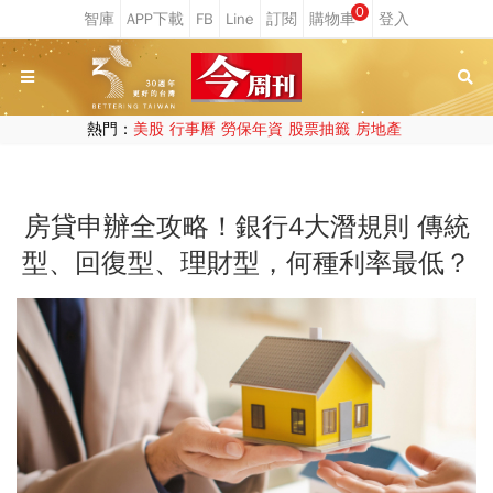
0
熱門：
美股
行事曆
勞保年資
股票抽籤
房地產
房貸申辦全攻略！銀行4大潛規則 傳統
型、回復型、理財型，何種利率最低？