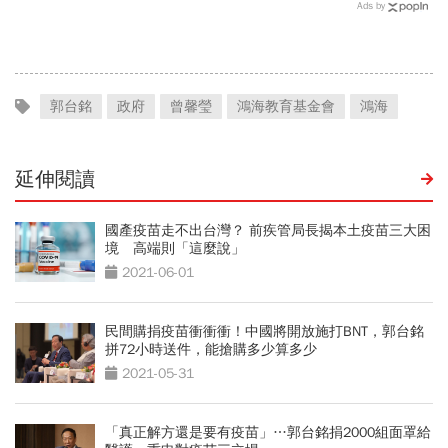
博信任！豪宅藏158公斤黃
人小心「有去無回」？4種
Ads by
金，洗錢手法曝光…慈濟回
職業特別注意：前例在這
應了
郭台銘
政府
曾馨瑩
鴻海教育基金會
鴻海
延伸閱讀
國產疫苗走不出台灣？ 前疾管局長揭本土疫苗三大困
境 高端則「這麼說」
2021-06-01
民間購捐疫苗衝衝衝！中國將開放施打BNT，郭台銘
拼72小時送件，能搶購多少算多少
2021-05-31
「真正解方還是要有疫苗」…郭台銘捐2000組面罩給