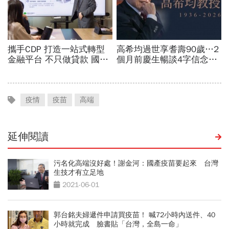
疫情
疫苗
高端
延伸閱讀
污名化高端沒好處！謝金河：國產疫苗要起來 台灣
生技才有立足地
2021-06-01
郭台銘夫婦遞件申請買疫苗！ 喊72小時內送件、40
小時就完成 臉書貼「台灣，全島一命」