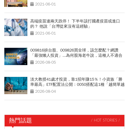
2021-06-01
高端疫苗連兩天跌停！ 下半年該打國產疫苗或進口
的？ 他說「台灣從來沒有這經驗」
2021-06-01
009816拚台股、009826買全球，該怎麼配？網讚
「最強懶人投資」...為何股海老牛說，這種人不適合
買？
2026-08-05
淡大教授41歲才投資，靠1招年賺15％！小資族「勝
率最高」ETF配置法公開：0050搭配這1種「越簡單越
好賺」
2026-08-04
熱門話題
/ HOT STORIES /