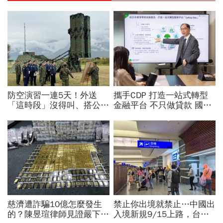
防空演習一連5天！外送
攜手CDP 打造一站式轉型
「這時段」沒得叫、搭公車
金融平台 不只做貸款 國泰
有影響？漢光演習各縣市管
世華化身減碳顧問
制方式、斷網時間…違者罰
15萬
慈濟遭詐騙10億怎麼發生
禁止你出境就禁止…中國出
的？陳昱瑄律師見證嚴下跪
入境新規9/15上路，台灣