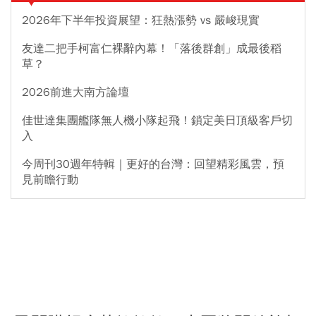
2026年下半年投資展望：狂熱漲勢 vs 嚴峻現實
友達二把手柯富仁裸辭內幕！「落後群創」成最後稻
草？
2026前進大南方論壇
佳世達集團艦隊無人機小隊起飛！鎖定美日頂級客戶切
入
今周刊30週年特輯｜更好的台灣：回望精彩風雲，預
見前瞻行動