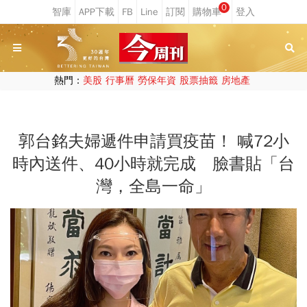
0
熱門：
美股
行事曆
勞保年資
股票抽籤
房地產
郭台銘夫婦遞件申請買疫苗！ 喊72小
時內送件、40小時就完成 臉書貼「台
灣，全島一命」