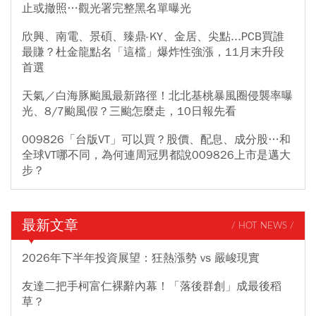
止或撤照…觀光署完整黑名單曝光
欣興、南電、景碩、臻鼎-KY、金居、尖點...PCB買誰
最賺？杜金龍點名「這檔」爆炸性強漲，11月末升段
首選
天氣／白海豚颱風最新路徑！北北基桃暴風圈侵襲率曝
光、8/7颱風假？三颱怎麼走，10日報先看
009826「台版VT」可以買？股價、配息、成分股…和
全球VT哪不同，為何連周冠男都說009826上市是邁大
步？
最新文章
/ HOT NEWS /
2026年下半年投資展望：狂熱漲勢 vs 嚴峻現實
友達二把手柯富仁裸辭內幕！「落後群創」成最後稻
草？