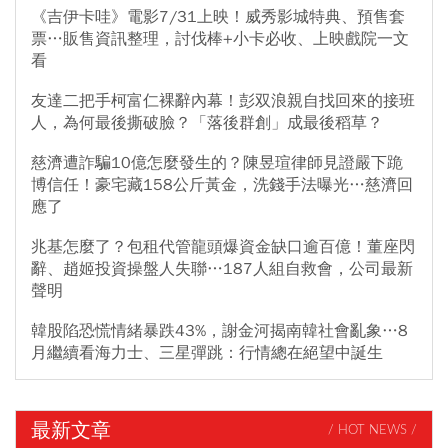
《吉伊卡哇》電影7/31上映！威秀影城特典、預售套
票…販售資訊整理，討伐棒+小卡必收、上映戲院一文
看
友達二把手柯富仁裸辭內幕！彭双浪親自找回來的接班
人，為何最後撕破臉？「落後群創」成最後稻草？
慈濟遭詐騙10億怎麼發生的？陳昱瑄律師見證嚴下跪
博信任！豪宅藏158公斤黃金，洗錢手法曝光…慈濟回
應了
兆基怎麼了？包租代管龍頭爆資金缺口逾百億！董座閃
辭、趙姬投資操盤人失聯…187人組自救會，公司最新
聲明
韓股陷恐慌情緒暴跌43%，謝金河揭南韓社會亂象…8
月繼續看海力士、三星彈跳：行情總在絕望中誕生
最新文章
/ HOT NEWS /