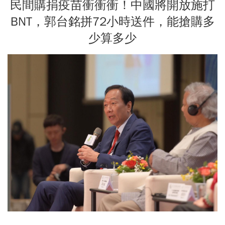
民間購捐疫苗衝衝衝！中國將開放施打
BNT，郭台銘拼72小時送件，能搶購多
少算多少