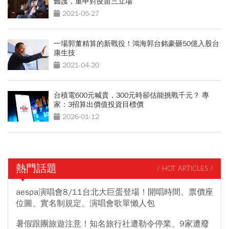
醫護，重申對疫苗三立場
2021-05-27
一場郭董精算的新戰役！鴻海郭台銘豪砸50億入股台
康生技
2021-04-20
台積電600元喊貴，300元時卻估能挑戰千元？ 專
家：3招算出價值投資目標價
2026-01-12
熱門話題
/ HOT ARTICLES /
aespa演唱會8/11台北大巨蛋登場！開唱時間、票價座
位圖、實名制規定、演唱會歌單懶人包
暑假跟團旅遊注意！知名旅行社遭勒令停業、9家遭廢